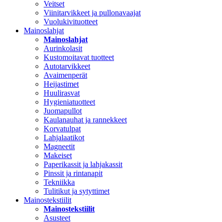
Veitset
Viinitarvikkeet ja pullonavaajat
Vuolukivituotteet
Mainoslahjat
Mainoslahjat
Aurinkolasit
Kustomoitavat tuotteet
Autotarvikkeet
Avaimenperät
Heijastimet
Huulirasvat
Hygieniatuotteet
Juomapullot
Kaulanauhat ja rannekkeet
Korvatulpat
Lahjalaatikot
Magneetit
Makeiset
Paperikassit ja lahjakassit
Pinssit ja rintanapit
Tekniikka
Tulitikut ja sytyttimet
Mainostekstiilit
Mainostekstiilit
Asusteet