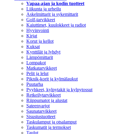
Vapaa-ajan ja kodin tuotteet
Liikunta ja urheilu
Askelmittarit ja sykemittarit
Golf-tarvikkeet
Kaiuttimet, kuulokkeet ja radiot
Hyvinvointi
Kirjat
Korut ja kellot
Kuksat
Kynttilät ja lyhdyt
Lämpömittarit
Lompakot
Matkatarvikkeet
Pelit ja lelut
Piknik-korit ja kylmälaukut
Puutarha
Pyyhkeet, kylpytakit ja kylpytossut
Retkeilytarvikkeet
Riippumatot ja alustat
Sateenvarjot
Saunatarvikkeet
Sisustustuotteet
Taskulamput ja otsalamput
Taskumatit ja termokset
Taulut