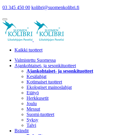
03 345 450 00
kolibri@suomenkolibri.fi
Kaikki tuotteet
Valmistettu Suomessa
Ajankohtaiset- ja sesonkituotteet
Ajankohtaiset- ja sesonkituotteet
Kesälahjat
Kotimaiset tuotteet
Ekologiset mainoslahjat
Etätyö
Herkkusetit
Joulu
Messut
Suomi-tuotteet
Syksy
Talvi
Brändit