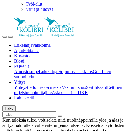
Työkalut
Viltit ja huovat
Liikelahjavalikoima
Ajankohtaista
Kuvastot
Blogi
Palvelut
Aineisto-ohje
Liikelahjat
Sopimusasiakkuus
Graafinen
suunnittelu
Yritys
Yhteystiedot
Tietoa meistä
Vastuullisuus
Sertifikaatit
Eettinen
ohjeistus toimittajille
Asiakastarinat
UKK
Lahjakortti
Haku
Kun tuloksia tulee, voit selata niitä nuolinäppäimillä ylös ja alas ja
siirtyä halutulle sivulle enterin painalluksella. Kosketusnäytöllisten
laitteiden käyttäjät voivat selata tuloksia koskettamalla ja