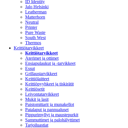
ID Identity
Jalo Helsinki
Leatherman
Matterhorn
Neutral
Printer
Pure Waste
South West
Thermos
Keittiötarvikkeet
Keittiötarvikkeet
Aterimet ja ottimet
Ensiapulaukut ja -tarvikkeet
Essut
Grillaustarvikkeet
Keittiölaitteet
Keittiöpyyhkeet ja tiskirätit
Keittiösetit
Leivontatarvikkeet
Mukit ja lasit
Paistomittarit ja munakellot
Patalaput ja pannualuset
Pippurimyllyt ja maustepurkit
Sammuttimet ja palohälyttimet
Tarjoiluastiat