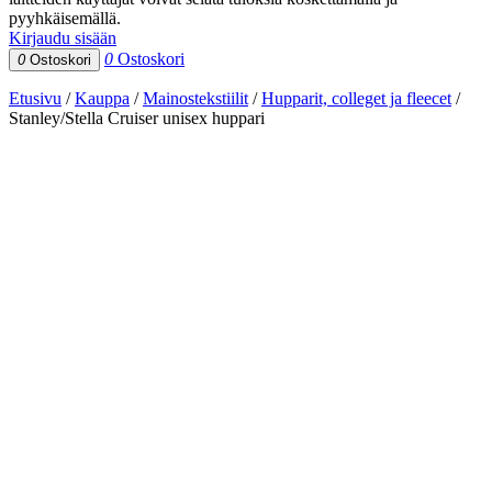
pyyhkäisemällä.
Kirjaudu sisään
0
Ostoskori
0
Ostoskori
Etusivu
/
Kauppa
/
Mainostekstiilit
/
Hupparit, colleget ja fleecet
/
Stanley/Stella Cruiser unisex huppari