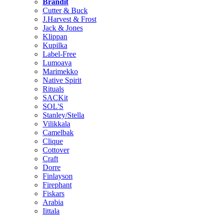
Brändit
Cutter & Buck
J.Harvest & Frost
Jack & Jones
Klippan
Kupilka
Label-Free
Lumoava
Marimekko
Native Spirit
Rituals
SACKit
SOL'S
Stanley/Stella
Vilikkala
Camelbak
Clique
Cottover
Craft
Dorre
Finlayson
Firephant
Fiskars
Arabia
Iittala