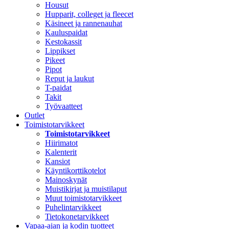
Housut
Hupparit, colleget ja fleecet
Käsineet ja rannenauhat
Kauluspaidat
Kestokassit
Lippikset
Pikeet
Pipot
Reput ja laukut
T-paidat
Takit
Työvaatteet
Outlet
Toimistotarvikkeet
Toimistotarvikkeet
Hiirimatot
Kalenterit
Kansiot
Käyntikorttikotelot
Mainoskynät
Muistikirjat ja muistilaput
Muut toimistotarvikkeet
Puhelintarvikkeet
Tietokonetarvikkeet
Vapaa-ajan ja kodin tuotteet