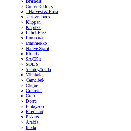
Brändit
Cutter & Buck
J.Harvest & Frost
Jack & Jones
Klippan
Kupilka
Label-Free
Lumoava
Marimekko
Native Spirit
Rituals
SACKit
SOL'S
Stanley/Stella
Vilikkala
Camelbak
Clique
Cottover
Craft
Dorre
Finlayson
Firephant
Fiskars
Arabia
Iittala