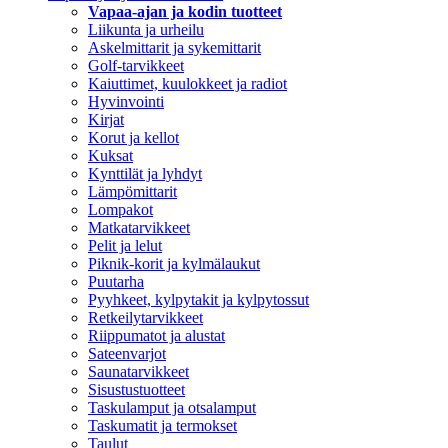
Vapaa-ajan ja kodin tuotteet
Liikunta ja urheilu
Askelmittarit ja sykemittarit
Golf-tarvikkeet
Kaiuttimet, kuulokkeet ja radiot
Hyvinvointi
Kirjat
Korut ja kellot
Kuksat
Kynttilät ja lyhdyt
Lämpömittarit
Lompakot
Matkatarvikkeet
Pelit ja lelut
Piknik-korit ja kylmälaukut
Puutarha
Pyyhkeet, kylpytakit ja kylpytossut
Retkeilytarvikkeet
Riippumatot ja alustat
Sateenvarjot
Saunatarvikkeet
Sisustustuotteet
Taskulamput ja otsalamput
Taskumatit ja termokset
Taulut