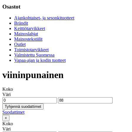
Osastot
Ajankohtaiset- ja sesonkituotteet
Brändit
Keittiötarvikkeet
Mainoslahjat
Mainostekstiilit
Outlet
Toimistotarvikkeet
Valmistettu Suomessa
Vapaa-ajan ja kodin tuotteet
viininpunainen
Koko
Väri
Tyhjennä suodattimet
Suodattimet
×
Koko
Väri