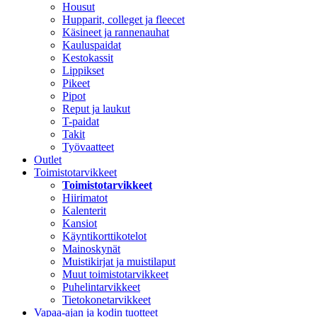
Housut
Hupparit, colleget ja fleecet
Käsineet ja rannenauhat
Kauluspaidat
Kestokassit
Lippikset
Pikeet
Pipot
Reput ja laukut
T-paidat
Takit
Työvaatteet
Outlet
Toimistotarvikkeet
Toimistotarvikkeet
Hiirimatot
Kalenterit
Kansiot
Käyntikorttikotelot
Mainoskynät
Muistikirjat ja muistilaput
Muut toimistotarvikkeet
Puhelintarvikkeet
Tietokonetarvikkeet
Vapaa-ajan ja kodin tuotteet