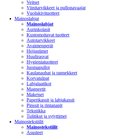
Veitset
Viinitarvikkeet ja pullonavaajat
Vuolukivituotteet
Mainoslahjat
Mainoslahjat
Aurinkolasit
Kustomoitavat tuotteet
Autotarvikkeet
Avaimenperät
Heijastimet
Huulirasvat
Hygieniatuotteet
Juomapullot
Kaulanauhat ja rannekkeet
Korvatulpat
Lahjalaatikot
Magneetit
Makeiset
Paperikassit ja lahjakassit
Pinssit ja rintanapit
Tekniikka
Tulitikut ja sytyttimet
Mainostekstiilit
Mainostekstiilit
Asusteet