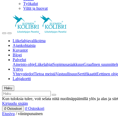
Työkalut
Viltit ja huovat
Liikelahjavalikoima
Ajankohtaista
Kuvastot
Blogi
Palvelut
Aineisto-ohje
Liikelahjat
Sopimusasiakkuus
Graafinen suunnittel
Yritys
Yhteystiedot
Tietoa meistä
Vastuullisuus
Sertifikaatit
Eettinen ohjei
Lahjakortti
Haku
Kun tuloksia tulee, voit selata niitä nuolinäppäimillä ylös ja alas ja si
Kirjaudu sisään
0
Ostoskori
0
Ostoskori
Etusivu
/
viininpunainen