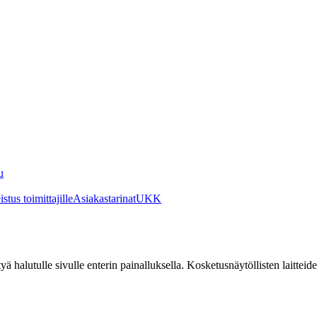
u
stus toimittajille
Asiakastarinat
UKK
irtyä halutulle sivulle enterin painalluksella. Kosketusnäytöllisten laittei