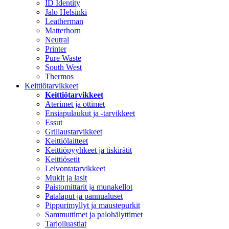
ID Identity
Jalo Helsinki
Leatherman
Matterhorn
Neutral
Printer
Pure Waste
South West
Thermos
Keittiötarvikkeet
Keittiötarvikkeet
Aterimet ja ottimet
Ensiapulaukut ja -tarvikkeet
Essut
Grillaustarvikkeet
Keittiölaitteet
Keittiöpyyhkeet ja tiskirätit
Keittiösetit
Leivontatarvikkeet
Mukit ja lasit
Paistomittarit ja munakellot
Patalaput ja pannualuset
Pippurimyllyt ja maustepurkit
Sammuttimet ja palohälyttimet
Tarjoiluastiat