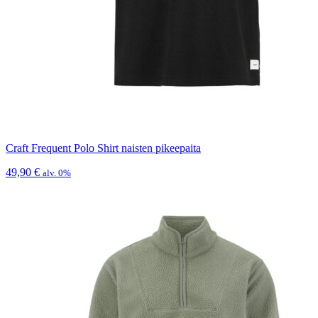
Craft Frequent Polo Shirt naisten pikeepaita
49,90
€
alv. 0%