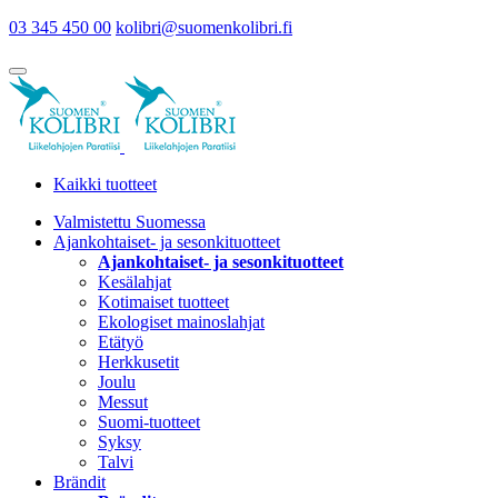
03 345 450 00
kolibri@suomenkolibri.fi
Kaikki tuotteet
Valmistettu Suomessa
Ajankohtaiset- ja sesonkituotteet
Ajankohtaiset- ja sesonkituotteet
Kesälahjat
Kotimaiset tuotteet
Ekologiset mainoslahjat
Etätyö
Herkkusetit
Joulu
Messut
Suomi-tuotteet
Syksy
Talvi
Brändit