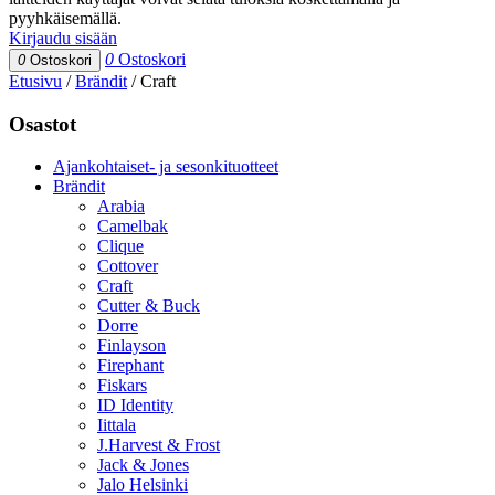
pyyhkäisemällä.
Kirjaudu sisään
0
Ostoskori
0
Ostoskori
Etusivu
/
Brändit
/
Craft
Osastot
Ajankohtaiset- ja sesonkituotteet
Brändit
Arabia
Camelbak
Clique
Cottover
Craft
Cutter & Buck
Dorre
Finlayson
Firephant
Fiskars
ID Identity
Iittala
J.Harvest & Frost
Jack & Jones
Jalo Helsinki