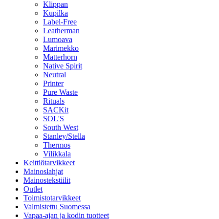
Klippan
Kupilka
Label-Free
Leatherman
Lumoava
Marimekko
Matterhorn
Native Spirit
Neutral
Printer
Pure Waste
Rituals
SACKit
SOL'S
South West
Stanley/Stella
Thermos
Vilikkala
Keittiötarvikkeet
Mainoslahjat
Mainostekstiilit
Outlet
Toimistotarvikkeet
Valmistettu Suomessa
Vapaa-ajan ja kodin tuotteet