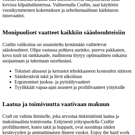
kovissa kilpailutilanteissa. Valitsemalla Craftin, saat käyttöösi
vuosikymmenten kokemuksen ja urheilumaailman kärkitason
innovaatiot.
Monipuoliset vaatteet kaikkiin sääolosuhteisiin
Craftin valikoima on suunniteltu kestämään vaihtelevat
sääolosuhteet. Olipa vastassa polttava aurinko, pureva pakkanen,
kova tuuli tai rankkasade, mallistosta löytyy optimaalinen ratkaisu
suojaamaan ja tukemaan suoritustasi.
Tekniset alusasut ja kerrastot tehokkaaseen kosteuden siirtoon
Säänkestävät takit ja liivit ulkoiluun
Ergonomiset juoksu- ja pyöräilyvaatteet
Tyylikkäät vapaa-ajan asusteet ja profiilivaatteet yrityksille
Laatua ja toimivuutta vaativaan makuun
Craft on valinta ihmiselle, joka arvostaa tinkimätöntä laatua ja
maksimaalista toimivuutta. Erityisesti yrityspuolella Craftin
profiilituotteet, kuten takit ja hupparit, ovat suosittuja niiden
kestävyyden ja ammattimaisen ilmeen vuoksi. Enjoy the hard work