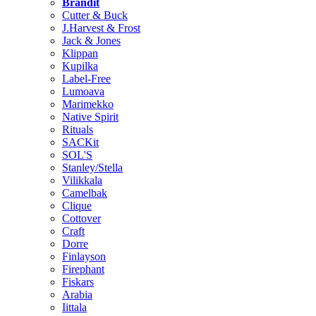
Brändit
Cutter & Buck
J.Harvest & Frost
Jack & Jones
Klippan
Kupilka
Label-Free
Lumoava
Marimekko
Native Spirit
Rituals
SACKit
SOL'S
Stanley/Stella
Vilikkala
Camelbak
Clique
Cottover
Craft
Dorre
Finlayson
Firephant
Fiskars
Arabia
Iittala