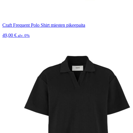
Craft Frequent Polo Shirt miesten pikeepaita
49,00
€
alv. 0%