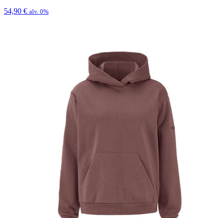
54,90
€
alv. 0%