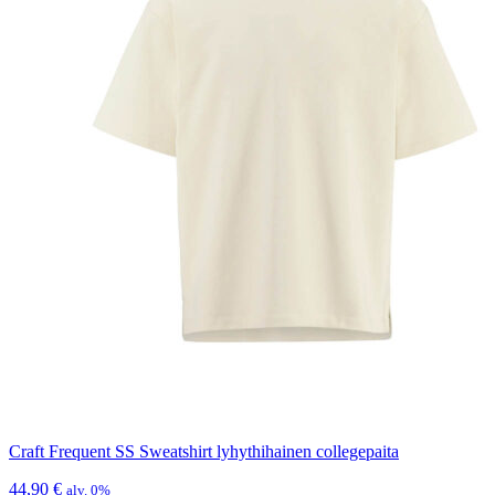
Craft Frequent SS Sweatshirt lyhythihainen collegepaita
44,90
€
alv. 0%