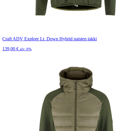
Craft ADV Explore Lt. Down Hybrid naisten takki
139,00
€
alv. 0%