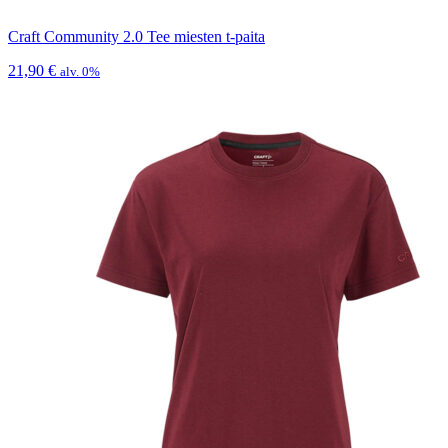
Craft Community 2.0 Tee miesten t-paita
21,90
€
alv. 0%