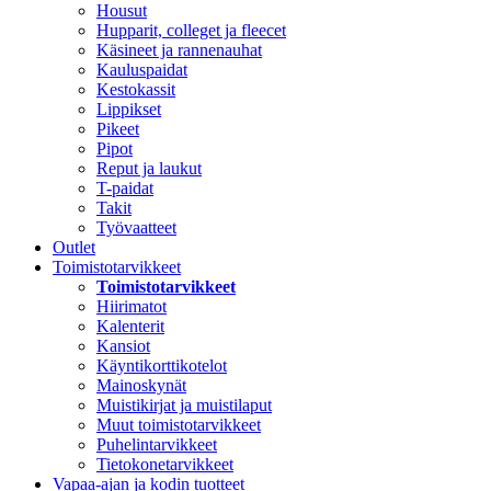
Housut
Hupparit, colleget ja fleecet
Käsineet ja rannenauhat
Kauluspaidat
Kestokassit
Lippikset
Pikeet
Pipot
Reput ja laukut
T-paidat
Takit
Työvaatteet
Outlet
Toimistotarvikkeet
Toimistotarvikkeet
Hiirimatot
Kalenterit
Kansiot
Käyntikorttikotelot
Mainoskynät
Muistikirjat ja muistilaput
Muut toimistotarvikkeet
Puhelintarvikkeet
Tietokonetarvikkeet
Vapaa-ajan ja kodin tuotteet