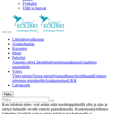
Työkalut
Viltit ja huovat
Liikelahjavalikoima
Ajankohtaista
Kuvastot
Blogi
Palvelut
Aineisto-ohje
Liikelahjat
Sopimusasiakkuus
Graafinen
suunnittelu
Yritys
Yhteystiedot
Tietoa meistä
Vastuullisuus
Sertifikaatit
Eettinen
ohjeistus toimittajille
Asiakastarinat
UKK
Lahjakortti
Haku
Kun tuloksia tulee, voit selata niitä nuolinäppäimillä ylös ja alas ja
siirtyä halutulle sivulle enterin painalluksella. Kosketusnäytöllisten
laitteiden käyttäjät voivat selata tuloksia koskettamalla ja