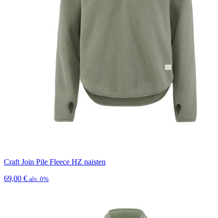
Craft Join Pile Fleece HZ naisten
69,00
€
alv. 0%