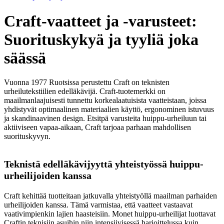
Craft-vaatteet ja -varusteet:
Suorituskykyä ja tyyliä joka
säässä
Vuonna 1977 Ruotsissa perustettu Craft on teknisten
urheilutekstiilien edelläkävijä. Craft-tuotemerkki on
maailmanlaajuisesti tunnettu korkealaatuisista vaatteistaan, joissa
yhdistyvät optimaalinen materiaalien käyttö, ergonominen istuvuus
ja skandinaavinen design. Etsitpä varusteita huippu-urheiluun tai
aktiiviseen vapaa-aikaan, Craft tarjoaa parhaan mahdollisen
suorituskyvyn.
Teknistä edelläkävijyyttä yhteistyössä huippu-
urheilijoiden kanssa
Craft kehittää tuotteitaan jatkuvalla yhteistyöllä maailman parhaiden
urheilijoiden kanssa. Tämä varmistaa, että vaatteet vastaavat
vaativimpienkin lajien haasteisiin. Monet huippu-urheilijat luottavat
Craftin teknisiin asuihin niin intensiivisessä harjoittelussa kuin