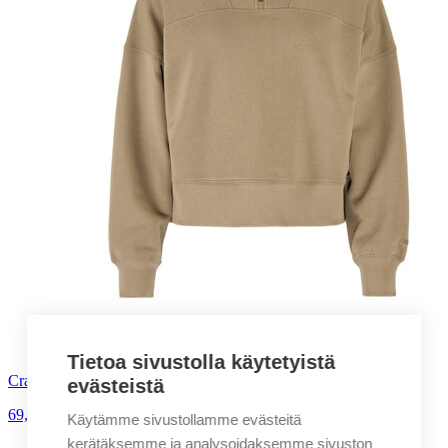
Tietoa sivustolla käytetyistä
Craft Frequent HZ Sweatshirt naisten collegepaita
evästeistä
69,00
€
alv. 0%
Käytämme sivustollamme evästeitä
kerätäksemme ja analysoidaksemme sivuston