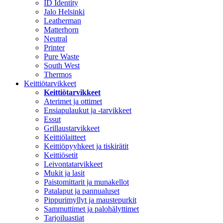
ID Identity
Jalo Helsinki
Leatherman
Matterhorn
Neutral
Printer
Pure Waste
South West
Thermos
Keittiötarvikkeet
Keittiötarvikkeet
Aterimet ja ottimet
Ensiapulaukut ja -tarvikkeet
Essut
Grillaustarvikkeet
Keittiölaitteet
Keittiöpyyhkeet ja tiskirätit
Keittiösetit
Leivontatarvikkeet
Mukit ja lasit
Paistomittarit ja munakellot
Patalaput ja pannualuset
Pippurimyllyt ja maustepurkit
Sammuttimet ja palohälyttimet
Tarjoiluastiat