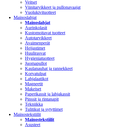
Veitset
Viinitarvikkeet ja pullonavaajat
Vuolukivituotteet
Mainoslahjat
Mainoslahjat
Aurinkolasit
Kustomoitavat tuotteet
Autotarvikkeet
Avaimenperät
Heijastimet
Huulirasvat
Hygieniatuotteet
Juomapullot
Kaulanauhat ja rannekkeet
Korvatulpat
Lahjalaatikot
Magneetit
Makeiset
Paperikassit ja lahjakassit
Pinssit ja rintanapit
Tekniikka
Tulitikut ja sytyttimet
Mainostekstiilit
Mainostekstiilit
Asusteet