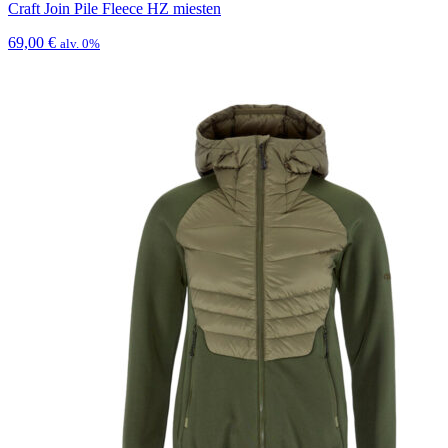
Craft Join Pile Fleece HZ miesten
69,00
€
alv. 0%