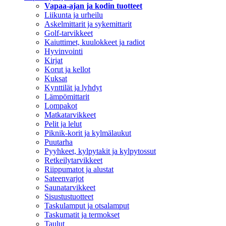
Vapaa-ajan ja kodin tuotteet
Liikunta ja urheilu
Askelmittarit ja sykemittarit
Golf-tarvikkeet
Kaiuttimet, kuulokkeet ja radiot
Hyvinvointi
Kirjat
Korut ja kellot
Kuksat
Kynttilät ja lyhdyt
Lämpömittarit
Lompakot
Matkatarvikkeet
Pelit ja lelut
Piknik-korit ja kylmälaukut
Puutarha
Pyyhkeet, kylpytakit ja kylpytossut
Retkeilytarvikkeet
Riippumatot ja alustat
Sateenvarjot
Saunatarvikkeet
Sisustustuotteet
Taskulamput ja otsalamput
Taskumatit ja termokset
Taulut