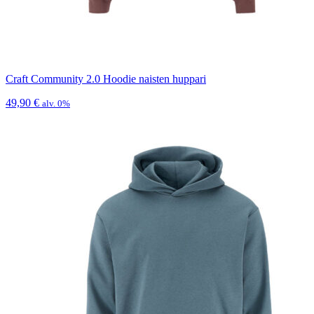
Craft Community 2.0 Hoodie naisten huppari
49,90
€
alv. 0%