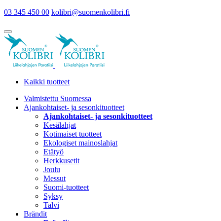
03 345 450 00
kolibri@suomenkolibri.fi
Kaikki tuotteet
Valmistettu Suomessa
Ajankohtaiset- ja sesonkituotteet
Ajankohtaiset- ja sesonkituotteet
Kesälahjat
Kotimaiset tuotteet
Ekologiset mainoslahjat
Etätyö
Herkkusetit
Joulu
Messut
Suomi-tuotteet
Syksy
Talvi
Brändit