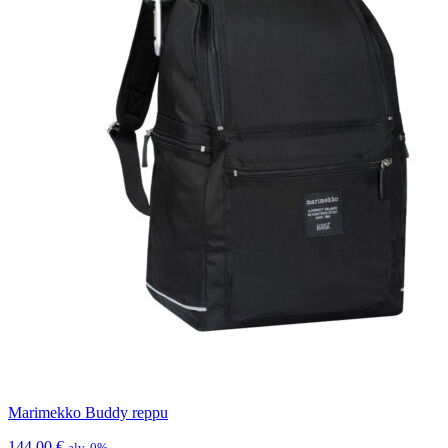
Marimekko Buddy reppu
144,00
€
alv. 0%