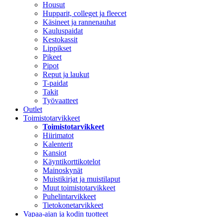
Housut
Hupparit, colleget ja fleecet
Käsineet ja rannenauhat
Kauluspaidat
Kestokassit
Lippikset
Pikeet
Pipot
Reput ja laukut
T-paidat
Takit
Työvaatteet
Outlet
Toimistotarvikkeet
Toimistotarvikkeet
Hiirimatot
Kalenterit
Kansiot
Käyntikorttikotelot
Mainoskynät
Muistikirjat ja muistilaput
Muut toimistotarvikkeet
Puhelintarvikkeet
Tietokonetarvikkeet
Vapaa-ajan ja kodin tuotteet