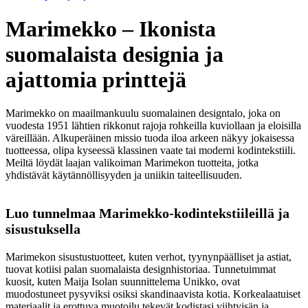
Marimekko – Ikonista
suomalaista designia ja
ajattomia printtejä
Marimekko on maailmankuulu suomalainen designtalo, joka on
vuodesta 1951 lähtien rikkonut rajoja rohkeilla kuviollaan ja eloisilla
väreillään. Alkuperäinen missio tuoda iloa arkeen näkyy jokaisessa
tuotteessa, olipa kyseessä klassinen vaate tai moderni kodintekstiili.
Meiltä löydät laajan valikoiman Marimekon tuotteita, jotka
yhdistävät käytännöllisyyden ja uniikin taiteellisuuden.
Luo tunnelmaa Marimekko-kodintekstiileillä ja
sisustuksella
Marimekon sisustustuotteet, kuten verhot, tyynynpäälliset ja astiat,
tuovat kotiisi palan suomalaista designhistoriaa. Tunnetuimmat
kuosit, kuten Maija Isolan suunnittelema Unikko, ovat
muodostuneet pysyviksi osiksi skandinaavista kotia. Korkealaatuiset
materiaalit ja erottuva muotoilu tekevät kodistasi viihtyisän ja