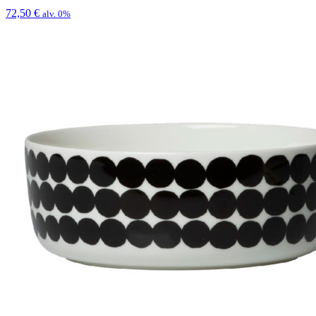
72,50
€
alv. 0%