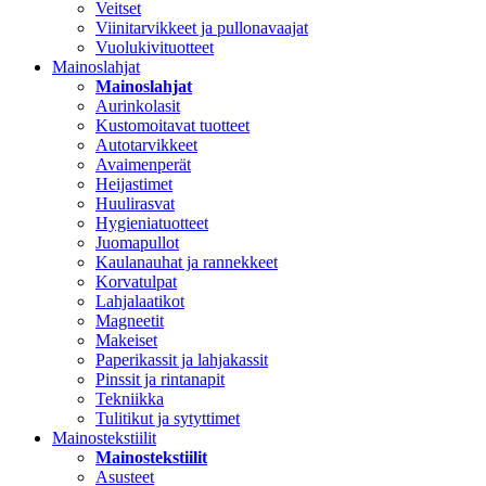
Veitset
Viinitarvikkeet ja pullonavaajat
Vuolukivituotteet
Mainoslahjat
Mainoslahjat
Aurinkolasit
Kustomoitavat tuotteet
Autotarvikkeet
Avaimenperät
Heijastimet
Huulirasvat
Hygieniatuotteet
Juomapullot
Kaulanauhat ja rannekkeet
Korvatulpat
Lahjalaatikot
Magneetit
Makeiset
Paperikassit ja lahjakassit
Pinssit ja rintanapit
Tekniikka
Tulitikut ja sytyttimet
Mainostekstiilit
Mainostekstiilit
Asusteet