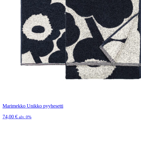
Marimekko Unikko pyyhesetti
74,00
€
alv. 0%