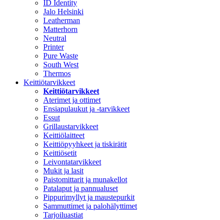
ID Identity
Jalo Helsinki
Leatherman
Matterhorn
Neutral
Printer
Pure Waste
South West
Thermos
Keittiötarvikkeet
Keittiötarvikkeet
Aterimet ja ottimet
Ensiapulaukut ja -tarvikkeet
Essut
Grillaustarvikkeet
Keittiölaitteet
Keittiöpyyhkeet ja tiskirätit
Keittiösetit
Leivontatarvikkeet
Mukit ja lasit
Paistomittarit ja munakellot
Patalaput ja pannualuset
Pippurimyllyt ja maustepurkit
Sammuttimet ja palohälyttimet
Tarjoiluastiat