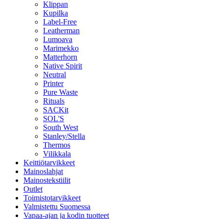
Klippan
Kupilka
Label-Free
Leatherman
Lumoava
Marimekko
Matterhorn
Native Spirit
Neutral
Printer
Pure Waste
Rituals
SACKit
SOL'S
South West
Stanley/Stella
Thermos
Vilikkala
Keittiötarvikkeet
Mainoslahjat
Mainostekstiilit
Outlet
Toimistotarvikkeet
Valmistettu Suomessa
Vapaa-ajan ja kodin tuotteet