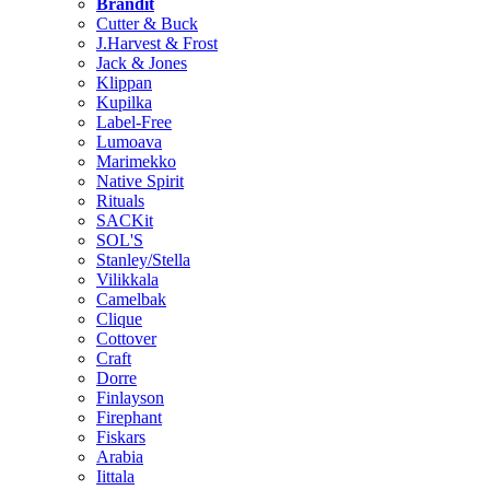
Brändit
Cutter & Buck
J.Harvest & Frost
Jack & Jones
Klippan
Kupilka
Label-Free
Lumoava
Marimekko
Native Spirit
Rituals
SACKit
SOL'S
Stanley/Stella
Vilikkala
Camelbak
Clique
Cottover
Craft
Dorre
Finlayson
Firephant
Fiskars
Arabia
Iittala