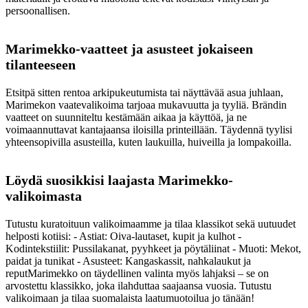
persoonallisen.
Marimekko-vaatteet ja asusteet jokaiseen
tilanteeseen
Etsitpä sitten rentoa arkipukeutumista tai näyttävää asua juhlaan,
Marimekon vaatevalikoima tarjoaa mukavuutta ja tyyliä. Brändin
vaatteet on suunniteltu kestämään aikaa ja käyttöä, ja ne
voimaannuttavat kantajaansa iloisilla printeillään. Täydennä tyylisi
yhteensopivilla asusteilla, kuten laukuilla, huiveilla ja lompakoilla.
Löydä suosikkisi laajasta Marimekko-
valikoimasta
Tutustu kuratoituun valikoimaamme ja tilaa klassikot sekä uutuudet
helposti kotiisi: - Astiat: Oiva-lautaset, kupit ja kulhot -
Kodintekstiilit: Pussilakanat, pyyhkeet ja pöytäliinat - Muoti: Mekot,
paidat ja tunikat - Asusteet: Kangaskassit, nahkalaukut ja
reputMarimekko on täydellinen valinta myös lahjaksi – se on
arvostettu klassikko, joka ilahduttaa saajaansa vuosia. Tutustu
valikoimaan ja tilaa suomalaista laatumuotoilua jo tänään!