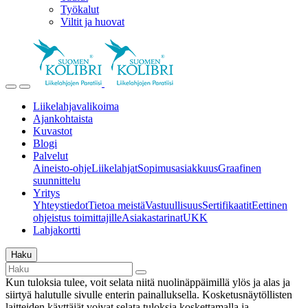
Työkalut
Viltit ja huovat
Liikelahjavalikoima
Ajankohtaista
Kuvastot
Blogi
Palvelut
Aineisto-ohje
Liikelahjat
Sopimusasiakkuus
Graafinen
suunnittelu
Yritys
Yhteystiedot
Tietoa meistä
Vastuullisuus
Sertifikaatit
Eettinen
ohjeistus toimittajille
Asiakastarinat
UKK
Lahjakortti
Haku
Kun tuloksia tulee, voit selata niitä nuolinäppäimillä ylös ja alas ja
siirtyä halutulle sivulle enterin painalluksella. Kosketusnäytöllisten
laitteiden käyttäjät voivat selata tuloksia koskettamalla ja