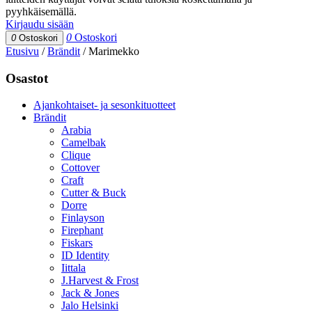
pyyhkäisemällä.
Kirjaudu sisään
0
Ostoskori
0
Ostoskori
Etusivu
/
Brändit
/
Marimekko
Osastot
Ajankohtaiset- ja sesonkituotteet
Brändit
Arabia
Camelbak
Clique
Cottover
Craft
Cutter & Buck
Dorre
Finlayson
Firephant
Fiskars
ID Identity
Iittala
J.Harvest & Frost
Jack & Jones
Jalo Helsinki