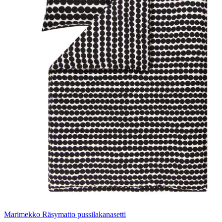
Marimekko Räsymatto pussilakanasetti