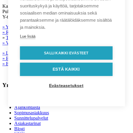
suorituskykyä ja käyttöä, tarjotaksemme
Kalevantie 7, 33100 Tampere kolibri(a)suomenkolibri.fi
Puh. (03) 345 45 000
sosiaalisen median ominaisuuksia sekä
Y-tunnus: 0833183-2
parantaaksemme ja räätälöidäksemme sisältöä
» Yhteystiedot
ja mainoksia.
» Rekisteriseloste
Lue lisää
»
Toimitusehdot
» Vastuullisuus
» Laatu- ja ympäristöpolitiikka
SALLI KAIKKI EVÄSTEET
» Eettinen ohjeistus toimittajille
» Evästeasetukset
ESTÄ KAIKKI
Yrityksille
Evästeasetukset
Liikelahjavalikoima
Kuvastot
Ajankohtaista
Sopimusasiakkuus
Sunnittelupalvelut
Asiakastarinat
Blogi