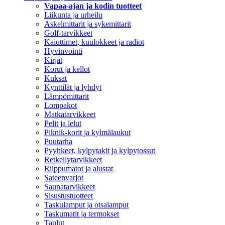
Vapaa-ajan ja kodin tuotteet
Liikunta ja urheilu
Askelmittarit ja sykemittarit
Golf-tarvikkeet
Kaiuttimet, kuulokkeet ja radiot
Hyvinvointi
Kirjat
Korut ja kellot
Kuksat
Kynttilät ja lyhdyt
Lämpömittarit
Lompakot
Matkatarvikkeet
Pelit ja lelut
Piknik-korit ja kylmälaukut
Puutarha
Pyyhkeet, kylpytakit ja kylpytossut
Retkeilytarvikkeet
Riippumatot ja alustat
Sateenvarjot
Saunatarvikkeet
Sisustustuotteet
Taskulamput ja otsalamput
Taskumatit ja termokset
Taulut