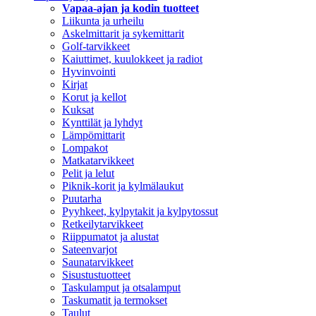
Vapaa-ajan ja kodin tuotteet
Liikunta ja urheilu
Askelmittarit ja sykemittarit
Golf-tarvikkeet
Kaiuttimet, kuulokkeet ja radiot
Hyvinvointi
Kirjat
Korut ja kellot
Kuksat
Kynttilät ja lyhdyt
Lämpömittarit
Lompakot
Matkatarvikkeet
Pelit ja lelut
Piknik-korit ja kylmälaukut
Puutarha
Pyyhkeet, kylpytakit ja kylpytossut
Retkeilytarvikkeet
Riippumatot ja alustat
Sateenvarjot
Saunatarvikkeet
Sisustustuotteet
Taskulamput ja otsalamput
Taskumatit ja termokset
Taulut