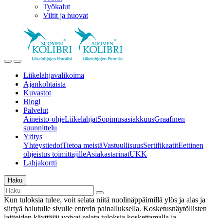
Työkalut
Viltit ja huovat
Liikelahjavalikoima
Ajankohtaista
Kuvastot
Blogi
Palvelut
Aineisto-ohje
Liikelahjat
Sopimusasiakkuus
Graafinen
suunnittelu
Yritys
Yhteystiedot
Tietoa meistä
Vastuullisuus
Sertifikaatit
Eettinen
ohjeistus toimittajille
Asiakastarinat
UKK
Lahjakortti
Haku
Kun tuloksia tulee, voit selata niitä nuolinäppäimillä ylös ja alas ja
siirtyä halutulle sivulle enterin painalluksella. Kosketusnäytöllisten
laitteiden käyttäjät voivat selata tuloksia koskettamalla ja