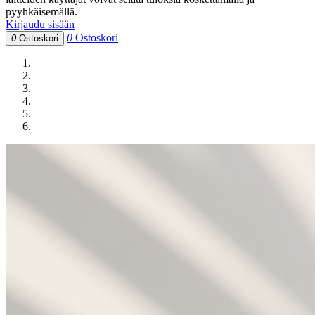
pyyhkäisemällä.
Kirjaudu sisään
0
Ostoskori
0
Ostoskori