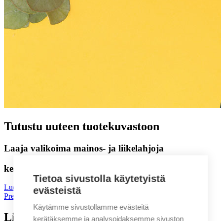
Tutustu uuteen tuotekuvastoon
Laaja valikoima mainos- ja liikelahjoja
kesän tapahtumiin, henkilöstölle ja asiakkaille!
Tietoa sivustolla käytetyistä
Lue tästä
evästeistä
Previous
Next
Käytämme sivustollamme evästeitä
Liikelahjojen Paratiisi
kerätäksemme ja analysoidaksemme sivuston