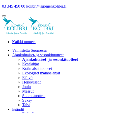
03 345 450 00
kolibri@suomenkolibri.fi
Kaikki tuotteet
Valmistettu Suomessa
Ajankohtaiset- ja sesonkituotteet
Ajankohtaiset- ja sesonkituotteet
Kesälahjat
Kotimaiset tuotteet
Ekologiset mainoslahjat
Etätyö
Herkkusetit
Joulu
Messut
Suomi-tuotteet
Syksy
Talvi
Brändit