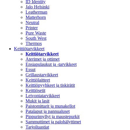
ID Identity
Jalo Helsinki
Leatherman
Matterhorn
Neutral
Printer
Pure Waste
South West
Thermos
Keittiötarvikkeet
Keittiötarvikkeet
Aterimet ja ottimet
Ensiapulaukut ja -tarvikkeet
Essut
Grillaustarvikkeet
Keittiölaitteet
Keittiöpyyhkeet ja tiskirätit
Keittiösetit
Leivontatarvikkeet
Mukit ja lasit
Paistomittarit ja munakellot
Patalaput ja pannualuset
Pippurimyllyt ja maustepurkit
Sammuttimet ja palohälyttimet
Tarjoiluastiat