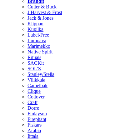
Brändit
Cutter & Buck
J.Harvest & Frost
Jack & Jones
Klippan
Kupilka
Label-Free
Lumoava
Marimekko
Native Spirit
Rituals
SACKit
SOL'S
Stanley/Stella
Vilikkala
Camelbak
Clique
Cottover
Craft
Dorre
Finlayson
Firephant
Fiskars
Arabia
Iittala