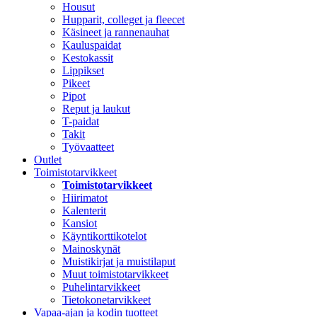
Housut
Hupparit, colleget ja fleecet
Käsineet ja rannenauhat
Kauluspaidat
Kestokassit
Lippikset
Pikeet
Pipot
Reput ja laukut
T-paidat
Takit
Työvaatteet
Outlet
Toimistotarvikkeet
Toimistotarvikkeet
Hiirimatot
Kalenterit
Kansiot
Käyntikorttikotelot
Mainoskynät
Muistikirjat ja muistilaput
Muut toimistotarvikkeet
Puhelintarvikkeet
Tietokonetarvikkeet
Vapaa-ajan ja kodin tuotteet