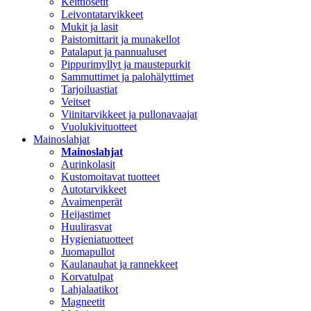
Keittiösetit
Leivontatarvikkeet
Mukit ja lasit
Paistomittarit ja munakellot
Patalaput ja pannualuset
Pippurimyllyt ja maustepurkit
Sammuttimet ja palohälyttimet
Tarjoiluastiat
Veitset
Viinitarvikkeet ja pullonavaajat
Vuolukivituotteet
Mainoslahjat
Mainoslahjat
Aurinkolasit
Kustomoitavat tuotteet
Autotarvikkeet
Avaimenperät
Heijastimet
Huulirasvat
Hygieniatuotteet
Juomapullot
Kaulanauhat ja rannekkeet
Korvatulpat
Lahjalaatikot
Magneetit