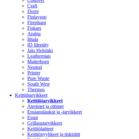
Cottover
Craft
Dorre
Finlayson
Firephant
Fiskars
Arabia
Iittala
ID Identity
Jalo Helsinki
Leatherman
Matterhorn
Neutral
Printer
Pure Waste
South West
Thermos
Keittiötarvikkeet
Keittiötarvikkeet
Aterimet ja ottimet
Ensiapulaukut ja -tarvikkeet
Essut
Grillaustarvikkeet
Keittiölaitteet
Keittiöpyyhkeet ja tiskirätit