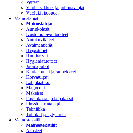
Veitset
Viinitarvikkeet ja pullonavaajat
Vuolukivituotteet
Mainoslahjat
Mainoslahjat
Aurinkolasit
Kustomoitavat tuotteet
Autotarvikkeet
Avaimenperät
Heijastimet
Huulirasvat
Hygieniatuotteet
Juomapullot
Kaulanauhat ja rannekkeet
Korvatulpat
Lahjalaatikot
Magneetit
Makeiset
Paperikassit ja lahjakassit
Pinssit ja rintanapit
Tekniikka
Tulitikut ja sytyttimet
Mainostekstiilit
Mainostekstiilit
Asusteet