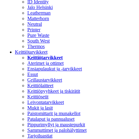
ID Identity
Jalo Helsinki
Leatherman
Matterhorn
Neutral
Printer
Pure Waste
South West
Thermos
Keittiötarvikkeet
Keittiötarvikkeet
Aterimet ja ottimet
Ensiapulaukut ja -tarvikkeet
Essut
Grillaustarvikkeet
Keittiölaitteet
Keittiöpyyhkeet ja tiskirätit
Keittiösetit
Leivontatarvikkeet
Mukit ja lasit
Paistomittarit ja munakellot
Patalaput ja pannualuset
Pippurimyllyt ja maustepurkit
Sammuttimet ja palohälyttimet
Tarjoiluastiat