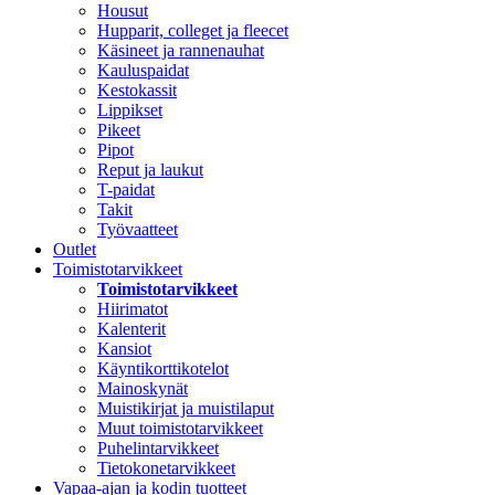
Housut
Hupparit, colleget ja fleecet
Käsineet ja rannenauhat
Kauluspaidat
Kestokassit
Lippikset
Pikeet
Pipot
Reput ja laukut
T-paidat
Takit
Työvaatteet
Outlet
Toimistotarvikkeet
Toimistotarvikkeet
Hiirimatot
Kalenterit
Kansiot
Käyntikorttikotelot
Mainoskynät
Muistikirjat ja muistilaput
Muut toimistotarvikkeet
Puhelintarvikkeet
Tietokonetarvikkeet
Vapaa-ajan ja kodin tuotteet