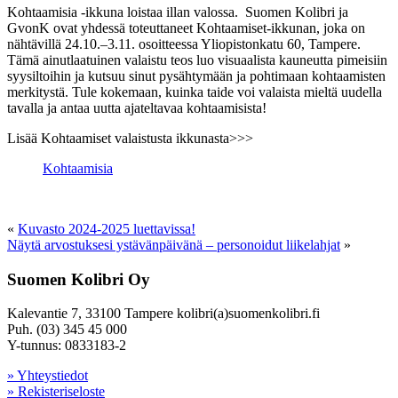
Kohtaamisia -ikkuna loistaa illan valossa. Suomen Kolibri ja
GvonK ovat yhdessä toteuttaneet Kohtaamiset-ikkunan, joka on
nähtävillä 24.10.–3.11. osoitteessa Yliopistonkatu 60, Tampere.
Tämä ainutlaatuinen valaistu teos luo visuaalista kauneutta pimeisiin
syysiltoihin ja kutsuu sinut pysähtymään ja pohtimaan kohtaamisten
merkitystä. Tule kokemaan, kuinka taide voi valaista mieltä uudella
tavalla ja antaa uutta ajateltavaa kohtaamisista!
Lisää Kohtaamiset valaistusta ikkunasta>>>
Kohtaamisia
«
Kuvasto 2024-2025 luettavissa!
Näytä arvostuksesi ystävänpäivänä – personoidut liikelahjat
»
Suomen Kolibri Oy
Kalevantie 7, 33100 Tampere kolibri(a)suomenkolibri.fi
Puh. (03) 345 45 000
Y-tunnus: 0833183-2
» Yhteystiedot
» Rekisteriseloste