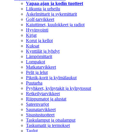
Vapaa-ajan ja kodin tuotteet
Liikunta ja urheilu
Askelmittarit ja sykemittarit
Golf-tarvikkeet
Kaiuttimet, kuulokkeet ja radiot
Hyvinvointi
Kirjat
Korut ja kellot
Kuksat
Kynttilät ja lyhdyt
Lämpömittarit
Lompakot
Matkatarvikkeet
Pelit ja lelut
Piknik-korit ja kylmälaukut
Puutarha
Pyyhkeet, kylpytakit ja kylpytossut
Retkeilytarvikkeet
Riippumatot ja alustat
Sateenvarjot
Saunatarvikkeet
Sisustustuotteet
Taskulamput ja otsalamput
Taskumatit ja termokset
Taulut