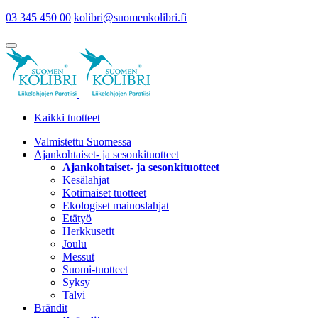
03 345 450 00
kolibri@suomenkolibri.fi
Kaikki tuotteet
Valmistettu Suomessa
Ajankohtaiset- ja sesonkituotteet
Ajankohtaiset- ja sesonkituotteet
Kesälahjat
Kotimaiset tuotteet
Ekologiset mainoslahjat
Etätyö
Herkkusetit
Joulu
Messut
Suomi-tuotteet
Syksy
Talvi
Brändit