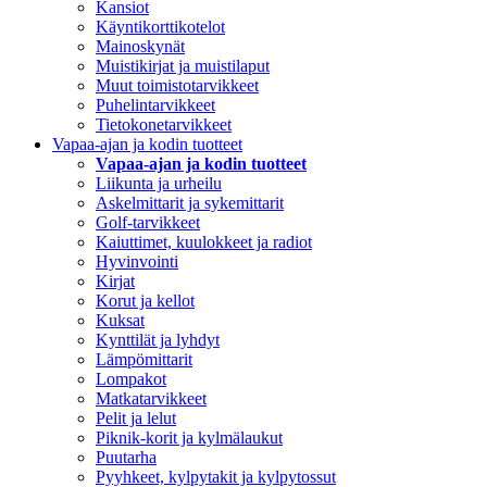
Kansiot
Käyntikorttikotelot
Mainoskynät
Muistikirjat ja muistilaput
Muut toimistotarvikkeet
Puhelintarvikkeet
Tietokonetarvikkeet
Vapaa-ajan ja kodin tuotteet
Vapaa-ajan ja kodin tuotteet
Liikunta ja urheilu
Askelmittarit ja sykemittarit
Golf-tarvikkeet
Kaiuttimet, kuulokkeet ja radiot
Hyvinvointi
Kirjat
Korut ja kellot
Kuksat
Kynttilät ja lyhdyt
Lämpömittarit
Lompakot
Matkatarvikkeet
Pelit ja lelut
Piknik-korit ja kylmälaukut
Puutarha
Pyyhkeet, kylpytakit ja kylpytossut