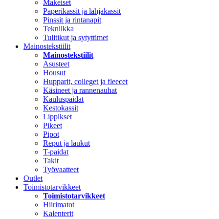
Makeiset
Paperikassit ja lahjakassit
Pinssit ja rintanapit
Tekniikka
Tulitikut ja sytyttimet
Mainostekstiilit
Mainostekstiilit
Asusteet
Housut
Hupparit, colleget ja fleecet
Käsineet ja rannenauhat
Kauluspaidat
Kestokassit
Lippikset
Pikeet
Pipot
Reput ja laukut
T-paidat
Takit
Työvaatteet
Outlet
Toimistotarvikkeet
Toimistotarvikkeet
Hiirimatot
Kalenterit