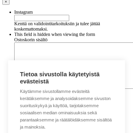
×
Instagram
Kenttä on validointitarkoituksiin ja tulee jättää
koskemattomaksi.
This field is hidden when viewing the form
Ostoskorin sisältö
Tietoa sivustolla käytetyistä
evästeistä
Käytämme sivustollamme evästeitä
Nimi
*
Etunimi
kerätäksemme ja analysoidaksemme sivuston
Sukunimi
suorituskykyä ja käyttöä, tarjotaksemme
Yritys
sosiaalisen median ominaisuuksia sekä
parantaaksemme ja räätälöidäksemme sisältöä
Sähköposti
*
ja mainoksia.