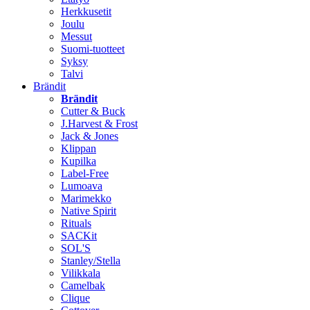
Herkkusetit
Joulu
Messut
Suomi-tuotteet
Syksy
Talvi
Brändit
Brändit
Cutter & Buck
J.Harvest & Frost
Jack & Jones
Klippan
Kupilka
Label-Free
Lumoava
Marimekko
Native Spirit
Rituals
SACKit
SOL'S
Stanley/Stella
Vilikkala
Camelbak
Clique