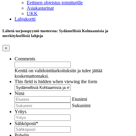
Eettinen ohjeistus toimittajille
Asiakastarinat
UKK
Lahjakortti
Lähetä tarjouspyyntö tuotteesta: Sydämellisiä Kohtaamisia ja
merkityksellisiä lahjoja
×
Comments
Kenttä on validointitarkoituksiin ja tulee jättää
koskemattomaksi.
This field is hidden when viewing the form
Nimi
Etunimi
Sukunimi
Yritys
Sähköposti
*
Puhelin