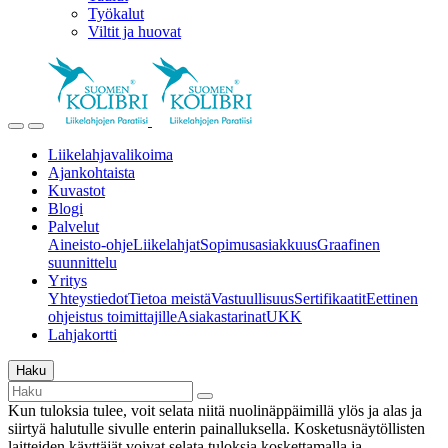
Työkalut
Viltit ja huovat
Liikelahjavalikoima
Ajankohtaista
Kuvastot
Blogi
Palvelut
Aineisto-ohje
Liikelahjat
Sopimusasiakkuus
Graafinen
suunnittelu
Yritys
Yhteystiedot
Tietoa meistä
Vastuullisuus
Sertifikaatit
Eettinen
ohjeistus toimittajille
Asiakastarinat
UKK
Lahjakortti
Haku
Kun tuloksia tulee, voit selata niitä nuolinäppäimillä ylös ja alas ja
siirtyä halutulle sivulle enterin painalluksella. Kosketusnäytöllisten
laitteiden käyttäjät voivat selata tuloksia koskettamalla ja