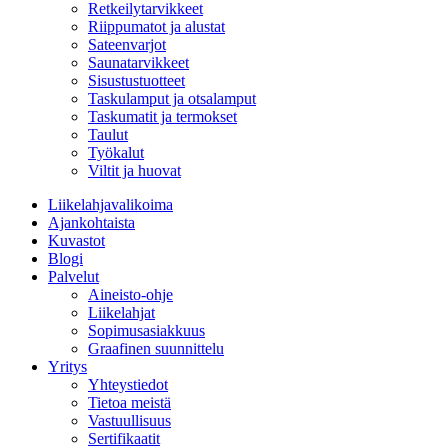
Retkeilytarvikkeet
Riippumatot ja alustat
Sateenvarjot
Saunatarvikkeet
Sisustustuotteet
Taskulamput ja otsalamput
Taskumatit ja termokset
Taulut
Työkalut
Viltit ja huovat
Liikelahjavalikoima
Ajankohtaista
Kuvastot
Blogi
Palvelut
Aineisto-ohje
Liikelahjat
Sopimusasiakkuus
Graafinen suunnittelu
Yritys
Yhteystiedot
Tietoa meistä
Vastuullisuus
Sertifikaatit