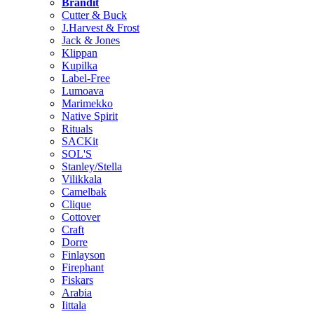
Brändit
Cutter & Buck
J.Harvest & Frost
Jack & Jones
Klippan
Kupilka
Label-Free
Lumoava
Marimekko
Native Spirit
Rituals
SACKit
SOL'S
Stanley/Stella
Vilikkala
Camelbak
Clique
Cottover
Craft
Dorre
Finlayson
Firephant
Fiskars
Arabia
Iittala