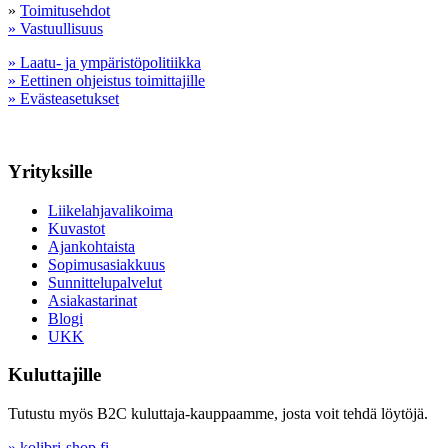
»
Toimitusehdot
» Vastuullisuus
» Laatu- ja ympäristöpolitiikka
» Eettinen ohjeistus toimittajille
» Evästeasetukset
Yrityksille
Liikelahjavalikoima
Kuvastot
Ajankohtaista
Sopimusasiakkuus
Sunnittelupalvelut
Asiakastarinat
Blogi
UKK
Kuluttajille
Tutustu myös B2C kuluttaja-kauppaamme, josta voit tehdä löytöjä.
» kolibri-shop.fi