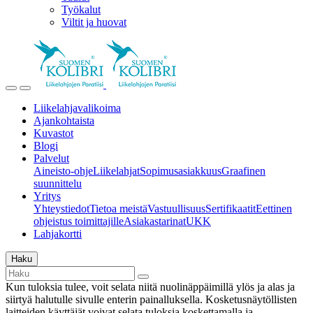
Työkalut
Viltit ja huovat
Liikelahjavalikoima
Ajankohtaista
Kuvastot
Blogi
Palvelut
Aineisto-ohje
Liikelahjat
Sopimusasiakkuus
Graafinen
suunnittelu
Yritys
Yhteystiedot
Tietoa meistä
Vastuullisuus
Sertifikaatit
Eettinen
ohjeistus toimittajille
Asiakastarinat
UKK
Lahjakortti
Haku
Kun tuloksia tulee, voit selata niitä nuolinäppäimillä ylös ja alas ja
siirtyä halutulle sivulle enterin painalluksella. Kosketusnäytöllisten
laitteiden käyttäjät voivat selata tuloksia koskettamalla ja