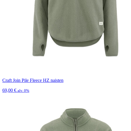
Craft Join Pile Fleece HZ naisten
69,00
€
alv. 0%