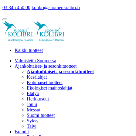
03 345 450 00
kolibri@suomenkolibri.fi
Kaikki tuotteet
Valmistettu Suomessa
Ajankohtaiset- ja sesonkituotteet
Ajankohtaiset- ja sesonkituotteet
Kesälahjat
Kotimaiset tuotteet
Ekologiset mainoslahjat
Etätyö
Herkkusetit
Joulu
Messut
Suomi-tuotteet
Syksy
Talvi
Brändit