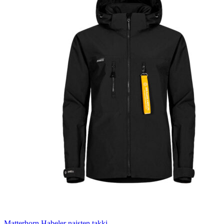
Matterhorn Habeler naisten takki