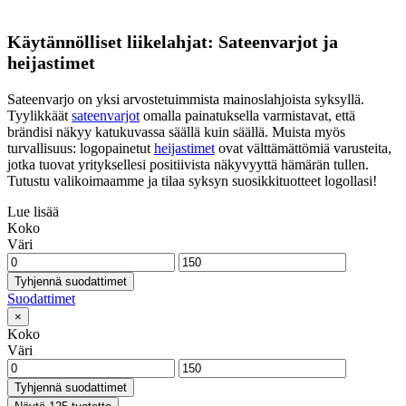
Käytännölliset liikelahjat: Sateenvarjot ja
heijastimet
Sateenvarjo on yksi arvostetuimmista mainoslahjoista syksyllä.
Tyylikkäät
sateenvarjot
omalla painatuksella varmistavat, että
brändisi näkyy katukuvassa säällä kuin säällä. Muista myös
turvallisuus: logopainetut
heijastimet
ovat välttämättömiä varusteita,
jotka tuovat yrityksellesi positiivista näkyvyyttä hämärän tullen.
Tutustu valikoimaamme ja tilaa syksyn suosikkituotteet logollasi!
Lue lisää
Koko
Väri
Tyhjennä suodattimet
Suodattimet
×
Koko
Väri
Tyhjennä suodattimet