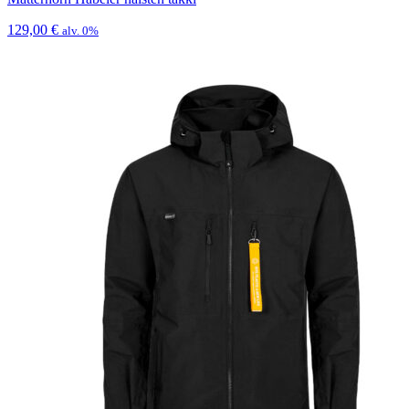
129,00
€
alv. 0%