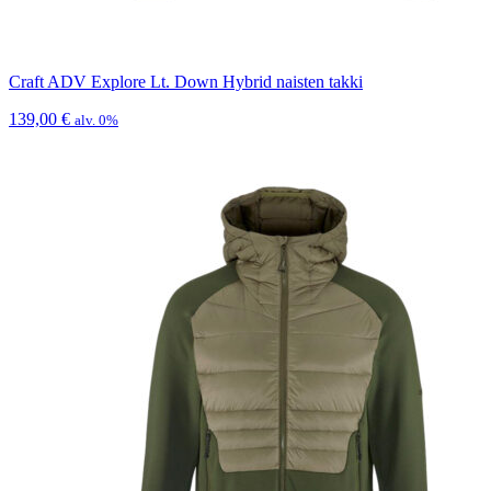
Craft ADV Explore Lt. Down Hybrid naisten takki
139,00
€
alv. 0%