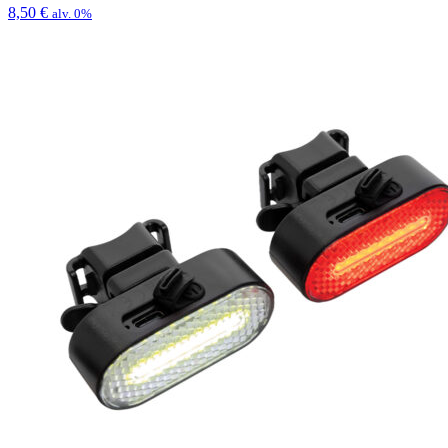
8,50
€
alv. 0%