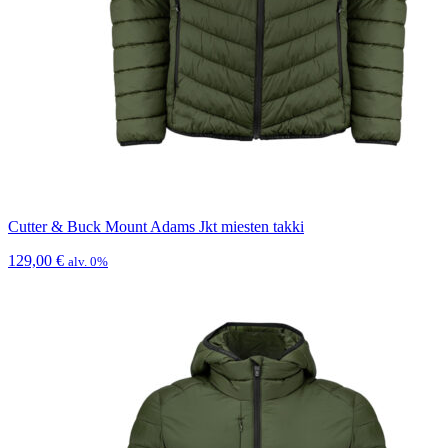
Cutter & Buck Mount Adams Jkt miesten takki
129,00
€
alv. 0%