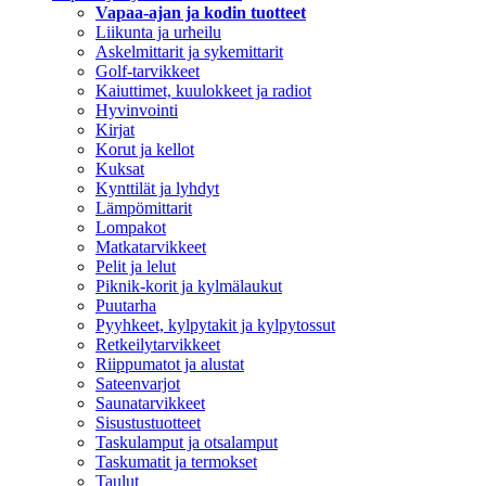
Vapaa-ajan ja kodin tuotteet
Liikunta ja urheilu
Askelmittarit ja sykemittarit
Golf-tarvikkeet
Kaiuttimet, kuulokkeet ja radiot
Hyvinvointi
Kirjat
Korut ja kellot
Kuksat
Kynttilät ja lyhdyt
Lämpömittarit
Lompakot
Matkatarvikkeet
Pelit ja lelut
Piknik-korit ja kylmälaukut
Puutarha
Pyyhkeet, kylpytakit ja kylpytossut
Retkeilytarvikkeet
Riippumatot ja alustat
Sateenvarjot
Saunatarvikkeet
Sisustustuotteet
Taskulamput ja otsalamput
Taskumatit ja termokset
Taulut