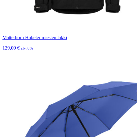
Matterhorn Habeler miesten takki
129,00
€
alv. 0%