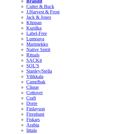
Brändit
Cutter & Buck
J.Harvest & Frost
Jack & Jones
Klippan
Kupilka
Label-Free
Lumoava
Marimekko
Native Spirit
Rituals
SACKit
SOL'S
Stanley/Stella
Vilikkala
Camelbak
Clique
Cottover
Craft
Dorre
Finlayson
Firephant
Fiskars
Arabia
Iittala