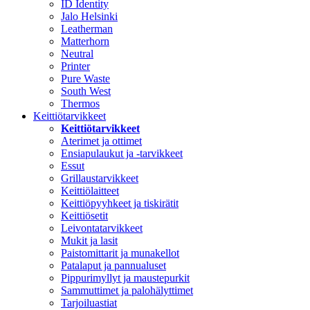
ID Identity
Jalo Helsinki
Leatherman
Matterhorn
Neutral
Printer
Pure Waste
South West
Thermos
Keittiötarvikkeet
Keittiötarvikkeet
Aterimet ja ottimet
Ensiapulaukut ja -tarvikkeet
Essut
Grillaustarvikkeet
Keittiölaitteet
Keittiöpyyhkeet ja tiskirätit
Keittiösetit
Leivontatarvikkeet
Mukit ja lasit
Paistomittarit ja munakellot
Patalaput ja pannualuset
Pippurimyllyt ja maustepurkit
Sammuttimet ja palohälyttimet
Tarjoiluastiat