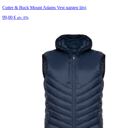
Cutter & Buck Mount Adams Vest naisten liivi
99,00
€
alv. 0%