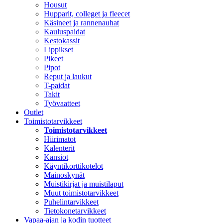
Housut
Hupparit, colleget ja fleecet
Käsineet ja rannenauhat
Kauluspaidat
Kestokassit
Lippikset
Pikeet
Pipot
Reput ja laukut
T-paidat
Takit
Työvaatteet
Outlet
Toimistotarvikkeet
Toimistotarvikkeet
Hiirimatot
Kalenterit
Kansiot
Käyntikorttikotelot
Mainoskynät
Muistikirjat ja muistilaput
Muut toimistotarvikkeet
Puhelintarvikkeet
Tietokonetarvikkeet
Vapaa-ajan ja kodin tuotteet