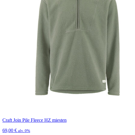
Craft Join Pile Fleece HZ miesten
69,00
€
alv. 0%