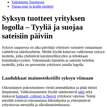
Valmistettu Suomessa
Vapaa-ajan ja kodin tuotteet
Syksyn tuotteet yrityksen
logolla – Tyyliä ja suojaa
sateisiin päiviin
Syksyn saapuessa on aika päivittää yrityksen varusteet vastaamaan
vaihtelevia sääolosuhteita. Meiltä löydät kattavan valikoiman syksyn
tuotteita, jotka yhdistävät käytännöllisyyden ja tehokkaan
brändinäkyvyyden. Valmistaudu hämäriin ja sateisiin keleihin
tuotteilla, jotka on personoitu yrityksesi omalla logolla.
Laadukkaat mainostekstiilit syksyn viimaan
Oikeanlainen pukeutuminen viestii ammattitaitoa ja pitää tiimisi
lämpimänä. Valikoimastamme löydät säänkestävät
takit
sekä
mukavat
hupparit, colleget ja fleecet
yrityksesi väreissä. Nämä
tekstiilit toimivat erinomaisina liikelahjoina ja yhtenäistävät
yrityskuvaa messuilla ja ulkoilmatoiminnassa.