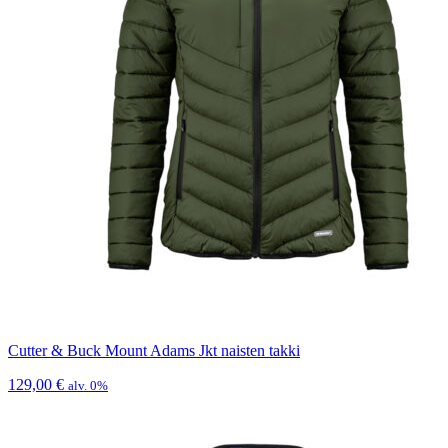
Cutter & Buck Mount Adams Jkt naisten takki
129,00
€
alv. 0%