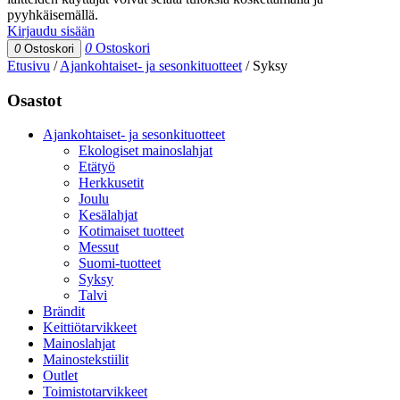
pyyhkäisemällä.
Kirjaudu sisään
0
Ostoskori
0
Ostoskori
Etusivu
/
Ajankohtaiset- ja sesonkituotteet
/
Syksy
Osastot
Ajankohtaiset- ja sesonkituotteet
Ekologiset mainoslahjat
Etätyö
Herkkusetit
Joulu
Kesälahjat
Kotimaiset tuotteet
Messut
Suomi-tuotteet
Syksy
Talvi
Brändit
Keittiötarvikkeet
Mainoslahjat
Mainostekstiilit
Outlet
Toimistotarvikkeet