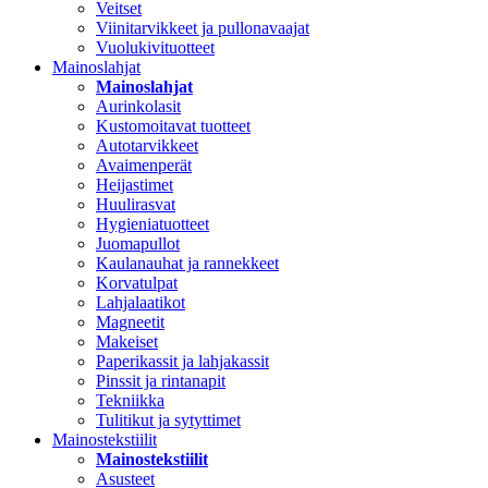
Veitset
Viinitarvikkeet ja pullonavaajat
Vuolukivituotteet
Mainoslahjat
Mainoslahjat
Aurinkolasit
Kustomoitavat tuotteet
Autotarvikkeet
Avaimenperät
Heijastimet
Huulirasvat
Hygieniatuotteet
Juomapullot
Kaulanauhat ja rannekkeet
Korvatulpat
Lahjalaatikot
Magneetit
Makeiset
Paperikassit ja lahjakassit
Pinssit ja rintanapit
Tekniikka
Tulitikut ja sytyttimet
Mainostekstiilit
Mainostekstiilit
Asusteet