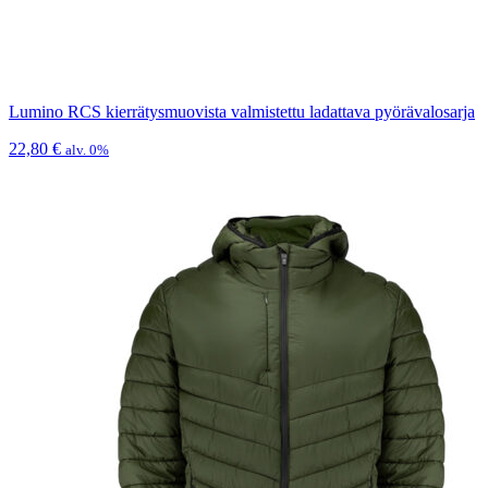
Lumino RCS kierrätysmuovista valmistettu ladattava pyörävalosarja
22,80
€
alv. 0%