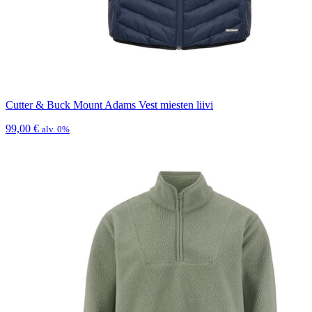
Cutter & Buck Mount Adams Vest miesten liivi
99,00
€
alv. 0%