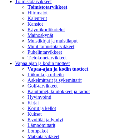
Toimistotarvikkeet
Toimistotarvikkeet
Hiirimatot
Kalenterit
Kansiot
Käyntikorttikotelot
Mainoskynät
Muistikirjat ja muistilaput
Muut toimistotarvikkeet
Puhelintarvikkeet
Tietokonetarvikkeet
Vapaa-ajan ja kodin tuotteet
Vapaa-ajan ja kodin tuotteet
Liikunta ja urheilu
Askelmittarit ja sykemittarit
Golf-tarvikkeet
Kaiuttimet, kuulokkeet ja radiot
Hyvinvointi
Kirjat
Korut ja kellot
Kuksat
Kynttilät ja lyhdyt
Lämpömittarit
Lompakot
Matkatarvikkeet