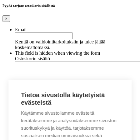
Pyydä tarjous ostoskorin sisällöstä
×
Email
Kenttä on validointitarkoituksiin ja tulee jättää
koskemattomaksi.
This field is hidden when viewing the form
Ostoskorin sisältö
Tietoa sivustolla käytetyistä
evästeistä
Käytämme sivustollamme evästeitä
Nimi
*
Etunimi
kerätäksemme ja analysoidaksemme sivuston
Sukunimi
suorituskykyä ja käyttöä, tarjotaksemme
Yritys
sosiaalisen median ominaisuuksia sekä