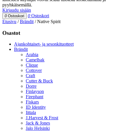
pyyhkäisemällä.
Kirjaudu sisään
0
Ostoskori
0
Ostoskori
Etusivu
/
Brändit
/
Native Spirit
Osastot
Ajankohtaiset- ja sesonkituotteet
Brändit
Arabia
Camelbak
Clique
Cottover
Craft
Cutter & Buck
Dorre
Finlayson
Firephant
Fiskars
ID Identity
Iittala
J.Harvest & Frost
Jack & Jones
Jalo Helsinki