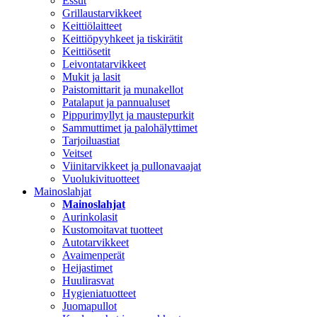
Essut
Grillaustarvikkeet
Keittiölaitteet
Keittiöpyyhkeet ja tiskirätit
Keittiösetit
Leivontatarvikkeet
Mukit ja lasit
Paistomittarit ja munakellot
Patalaput ja pannualuset
Pippurimyllyt ja maustepurkit
Sammuttimet ja palohälyttimet
Tarjoiluastiat
Veitset
Viinitarvikkeet ja pullonavaajat
Vuolukivituotteet
Mainoslahjat
Mainoslahjat
Aurinkolasit
Kustomoitavat tuotteet
Autotarvikkeet
Avaimenperät
Heijastimet
Huulirasvat
Hygieniatuotteet
Juomapullot