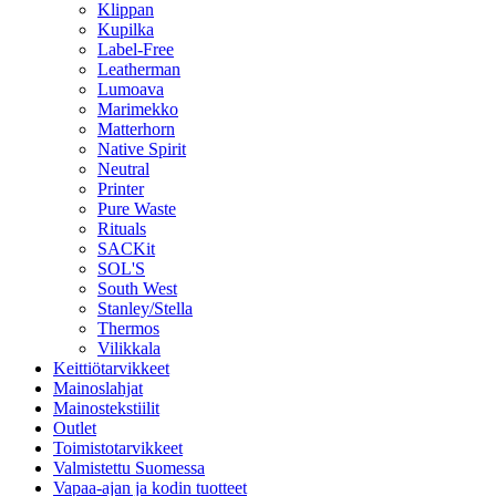
Klippan
Kupilka
Label-Free
Leatherman
Lumoava
Marimekko
Matterhorn
Native Spirit
Neutral
Printer
Pure Waste
Rituals
SACKit
SOL'S
South West
Stanley/Stella
Thermos
Vilikkala
Keittiötarvikkeet
Mainoslahjat
Mainostekstiilit
Outlet
Toimistotarvikkeet
Valmistettu Suomessa
Vapaa-ajan ja kodin tuotteet