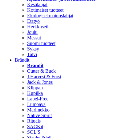
Kesälahjat
Kotimaiset tuotteet
Ekologiset mainoslahjat
Etätyö
Herkkusetit
Joulu
Messut
Suomi-tuotteet
Syksy
Talvi
Brändit
Brändit
Cutter & Buck
J.Harvest & Frost
Jack & Jones
Klippan
Kupilka
Label-Free
Lumoava
Marimekko
Native Spirit
Rituals
SACKit
SOL'S
Stanley/Stella