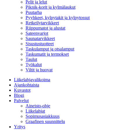
Pelit ja lelut
Piknik-korit ja kylmälaukut
Puutarha
Pyyhkeet, kylpytakit ja kylpytossut
Retkeilytarvikkeet
Riippumatot ja alustat
Sateenvarjot
Saunatarvikkeet
Sisustustuotteet
Taskulamput ja otsalamput
Taskumatit ja termokset
Taulut
Työkalut
Viltit ja huovat
Liikelahjavalikoima
Ajankohtaista
Kuvastot
Blogi
Palvelut
Aineisto-ohje
Liikelahjat
Sopimusasiakkuus
Graafinen suunnittelu
Yritys