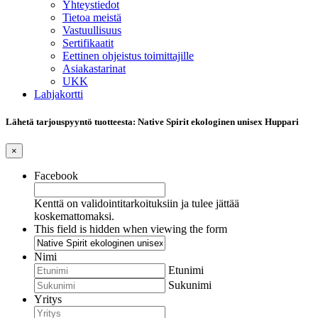
Yhteystiedot
Tietoa meistä
Vastuullisuus
Sertifikaatit
Eettinen ohjeistus toimittajille
Asiakastarinat
UKK
Lahjakortti
Lähetä tarjouspyyntö tuotteesta: Native Spirit ekologinen unisex Huppari
×
Facebook
Kenttä on validointitarkoituksiin ja tulee jättää
koskemattomaksi.
This field is hidden when viewing the form
Nimi
Etunimi
Sukunimi
Yritys