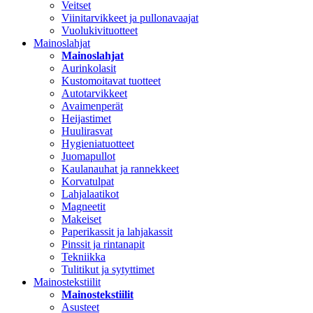
Veitset
Viinitarvikkeet ja pullonavaajat
Vuolukivituotteet
Mainoslahjat
Mainoslahjat
Aurinkolasit
Kustomoitavat tuotteet
Autotarvikkeet
Avaimenperät
Heijastimet
Huulirasvat
Hygieniatuotteet
Juomapullot
Kaulanauhat ja rannekkeet
Korvatulpat
Lahjalaatikot
Magneetit
Makeiset
Paperikassit ja lahjakassit
Pinssit ja rintanapit
Tekniikka
Tulitikut ja sytyttimet
Mainostekstiilit
Mainostekstiilit
Asusteet