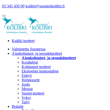
03 345 450 00
kolibri@suomenkolibri.fi
Kaikki tuotteet
Valmistettu Suomessa
Ajankohtaiset- ja sesonkituotteet
Ajankohtaiset- ja sesonkituotteet
Kesälahjat
Kotimaiset tuotteet
Ekologiset mainoslahjat
Etätyö
Herkkusetit
Joulu
Messut
Suomi-tuotteet
Syksy
Talvi
Brändit