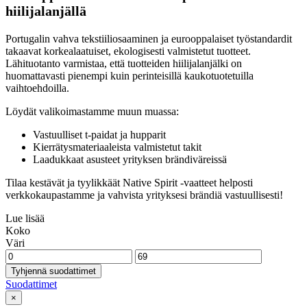
hiilijalanjällä
Portugalin vahva tekstiiliosaaminen ja eurooppalaiset työstandardit
takaavat korkealaatuiset, ekologisesti valmistetut tuotteet.
Lähituotanto varmistaa, että tuotteiden hiilijalanjälki on
huomattavasti pienempi kuin perinteisillä kaukotuotetuilla
vaihtoehdoilla.
Löydät valikoimastamme muun muassa:
Vastuulliset t-paidat ja hupparit
Kierrätysmateriaaleista valmistetut takit
Laadukkaat asusteet yrityksen brändiväreissä
Tilaa kestävät ja tyylikkäät Native Spirit -vaatteet helposti
verkkokaupastamme ja vahvista yrityksesi brändiä vastuullisesti!
Lue lisää
Koko
Väri
Tyhjennä suodattimet
Suodattimet
×