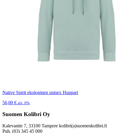
Native Spirit ekologinen unisex Huppari
56,00
€
alv. 0%
Suomen Kolibri Oy
Kalevantie 7, 33100 Tampere kolibri(a)suomenkolibri.fi
Puh. (03) 345 45 000