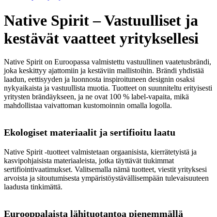
Native Spirit – Vastuulliset ja
kestävät vaatteet yrityksellesi
Native Spirit on Euroopassa valmistettu vastuullinen vaatetusbrändi,
joka keskittyy ajattomiin ja kestäviin mallistoihin. Brändi yhdistää
laadun, eettisyyden ja luonnosta inspiroituneen designin osaksi
nykyaikaista ja vastuullista muotia. Tuotteet on suunniteltu erityisesti
yritysten brändäykseen, ja ne ovat 100 % label-vapaita, mikä
mahdollistaa vaivattoman kustomoinnin omalla logolla.
Ekologiset materiaalit ja sertifioitu laatu
Native Spirit -tuotteet valmistetaan orgaanisista, kierrätetyistä ja
kasvipohjaisista materiaaleista, jotka täyttävät tiukimmat
sertifiointivaatimukset. Valitsemalla nämä tuotteet, viestit yrityksesi
arvoista ja sitoutumisesta ympäristöystävällisempään tulevaisuuteen
laadusta tinkimättä.
Eurooppalaista lähituotantoa pienemmällä