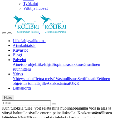
Työkalut
Viltit ja huovat
Liikelahjavalikoima
Ajankohtaista
Kuvastot
Blogi
Palvelut
Aineisto-ohje
Liikelahjat
Sopimusasiakkuus
Graafinen
suunnittelu
Yritys
Yhteystiedot
Tietoa meistä
Vastuullisuus
Sertifikaatit
Eettinen
ohjeistus toimittajille
Asiakastarinat
UKK
Lahjakortti
Haku
Kun tuloksia tulee, voit selata niitä nuolinäppäimillä ylös ja alas ja
siirtyä halutulle sivulle enterin painalluksella. Kosketusnäytöllisten
laitteiden käyttäjät voivat selata tuloksia koskettamalla ja