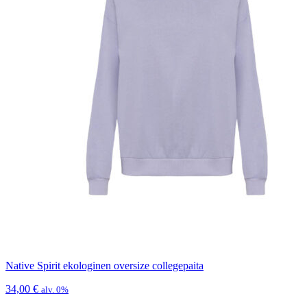
Native Spirit ekologinen oversize collegepaita
34,00
€
alv. 0%