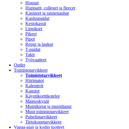
Housut
Hupparit, colleget ja fleecet
Käsineet ja rannenauhat
Kauluspaidat
Kestokassit
Lippikset
Pikeet
Pipot
Reput ja laukut
T-paidat
Takit
Työvaatteet
Outlet
Toimistotarvikkeet
Toimistotarvikkeet
Hiirimatot
Kalenterit
Kansiot
Käyntikorttikotelot
Mainoskynät
Muistikirjat ja muistilaput
Muut toimistotarvikkeet
Puhelintarvikkeet
Tietokonetarvikkeet
Vapaa-ajan ja kodin tuotteet