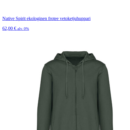
Native Spirit ekologinen frotee vetoketjuhuppari
62,00
€
alv. 0%