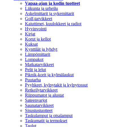
Vapaa-ajan ja kodin tuotteet
Liikunta ja urheilu
Askelmittarit ja sykemittarit
Golf-tarvikkeet
Kaiuttimet, kuulokkeet ja radiot
Hyvinvointi
Kirjat
Korut ja kellot
Kuksat
Kynttilät ja lyhdyt
Lämpömittarit
Lompakot
Matkatarvikkeet
Pelit ja lelut
Piknik-korit ja kylmälaukut
Puutarha
Pyyhkeet, kylpytakit ja kylpytossut
Retkeilytarvikkeet
Riippumatot ja alustat
Sateenvarjot
Saunatarvikkeet
Sisustustuotteet
Taskulamput ja otsalamput
Taskumatit ja termokset
Taulut