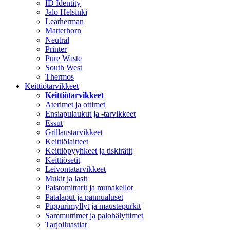
ID Identity
Jalo Helsinki
Leatherman
Matterhorn
Neutral
Printer
Pure Waste
South West
Thermos
Keittiötarvikkeet
Keittiötarvikkeet
Aterimet ja ottimet
Ensiapulaukut ja -tarvikkeet
Essut
Grillaustarvikkeet
Keittiölaitteet
Keittiöpyyhkeet ja tiskirätit
Keittiösetit
Leivontatarvikkeet
Mukit ja lasit
Paistomittarit ja munakellot
Patalaput ja pannualuset
Pippurimyllyt ja maustepurkit
Sammuttimet ja palohälyttimet
Tarjoiluastiat