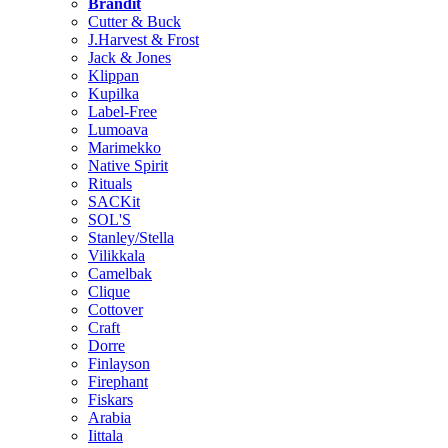
Brändit
Cutter & Buck
J.Harvest & Frost
Jack & Jones
Klippan
Kupilka
Label-Free
Lumoava
Marimekko
Native Spirit
Rituals
SACKit
SOL'S
Stanley/Stella
Vilikkala
Camelbak
Clique
Cottover
Craft
Dorre
Finlayson
Firephant
Fiskars
Arabia
Iittala