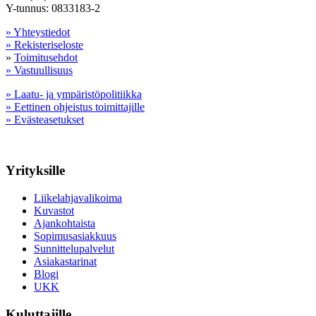
Y-tunnus: 0833183-2
» Yhteystiedot
» Rekisteriseloste
»
Toimitusehdot
» Vastuullisuus
» Laatu- ja ympäristöpolitiikka
» Eettinen ohjeistus toimittajille
» Evästeasetukset
Yrityksille
Liikelahjavalikoima
Kuvastot
Ajankohtaista
Sopimusasiakkuus
Sunnittelupalvelut
Asiakastarinat
Blogi
UKK
Kuluttajille