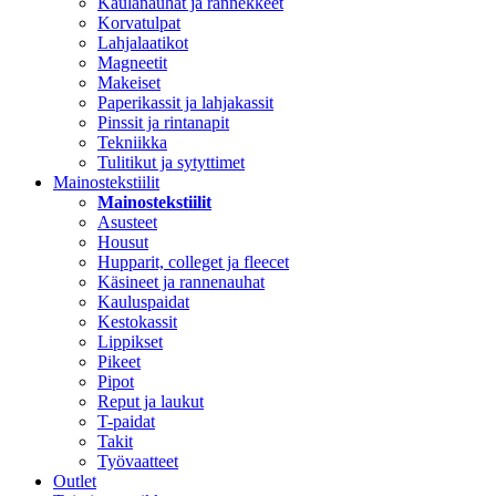
Kaulanauhat ja rannekkeet
Korvatulpat
Lahjalaatikot
Magneetit
Makeiset
Paperikassit ja lahjakassit
Pinssit ja rintanapit
Tekniikka
Tulitikut ja sytyttimet
Mainostekstiilit
Mainostekstiilit
Asusteet
Housut
Hupparit, colleget ja fleecet
Käsineet ja rannenauhat
Kauluspaidat
Kestokassit
Lippikset
Pikeet
Pipot
Reput ja laukut
T-paidat
Takit
Työvaatteet
Outlet