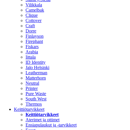
Vilikkala
Camelbak
Clique
Cottover
Craft
Dorre
Finlayson
Firephant
Fiskars
Arabia
Iittala
ID Identity
Jalo Helsinki
Leatherman
Matterhorn
Neutral
Printer
Pure Waste
South West
Thermos
Keittiötarvikkeet
Keittiötarvikkeet
Aterimet ja ottimet
Ensiapulaukut ja -tarvikkeet