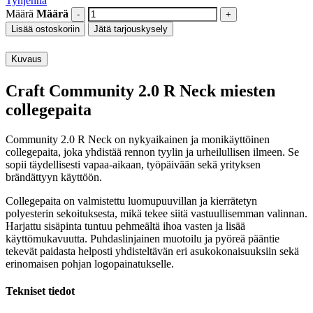
Tyhjennä
Määrä
Määrä
Lisää ostoskoriin
Jätä tarjouskysely
Kuvaus
Craft Community 2.0 R Neck miesten
collegepaita
Community 2.0 R Neck on nykyaikainen ja monikäyttöinen
collegepaita, joka yhdistää rennon tyylin ja urheilullisen ilmeen. Se
sopii täydellisesti vapaa-aikaan, työpäivään sekä yrityksen
brändättyyn käyttöön.
Collegepaita on valmistettu luomupuuvillan ja kierrätetyn
polyesterin sekoituksesta, mikä tekee siitä vastuullisemman valinnan.
Harjattu sisäpinta tuntuu pehmeältä ihoa vasten ja lisää
käyttömukavuutta. Puhdaslinjainen muotoilu ja pyöreä pääntie
tekevät paidasta helposti yhdisteltävän eri asukokonaisuuksiin sekä
erinomaisen pohjan logopainatukselle.
Tekniset tiedot