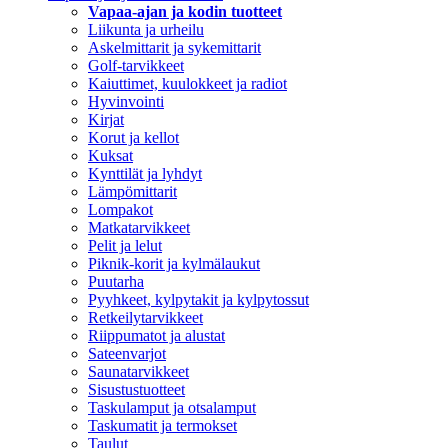
Vapaa-ajan ja kodin tuotteet
Liikunta ja urheilu
Askelmittarit ja sykemittarit
Golf-tarvikkeet
Kaiuttimet, kuulokkeet ja radiot
Hyvinvointi
Kirjat
Korut ja kellot
Kuksat
Kynttilät ja lyhdyt
Lämpömittarit
Lompakot
Matkatarvikkeet
Pelit ja lelut
Piknik-korit ja kylmälaukut
Puutarha
Pyyhkeet, kylpytakit ja kylpytossut
Retkeilytarvikkeet
Riippumatot ja alustat
Sateenvarjot
Saunatarvikkeet
Sisustustuotteet
Taskulamput ja otsalamput
Taskumatit ja termokset
Taulut