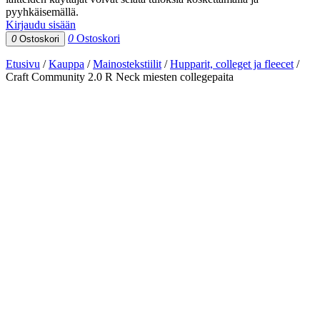
pyyhkäisemällä.
Kirjaudu sisään
0
Ostoskori
0
Ostoskori
Etusivu
/
Kauppa
/
Mainostekstiilit
/
Hupparit, colleget ja fleecet
/
Craft Community 2.0 R Neck miesten collegepaita