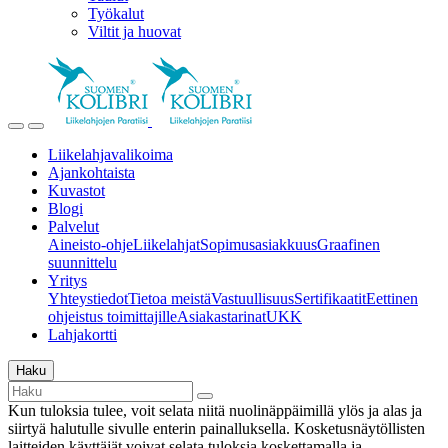
Työkalut
Viltit ja huovat
Liikelahjavalikoima
Ajankohtaista
Kuvastot
Blogi
Palvelut
Aineisto-ohje
Liikelahjat
Sopimusasiakkuus
Graafinen
suunnittelu
Yritys
Yhteystiedot
Tietoa meistä
Vastuullisuus
Sertifikaatit
Eettinen
ohjeistus toimittajille
Asiakastarinat
UKK
Lahjakortti
Haku
Kun tuloksia tulee, voit selata niitä nuolinäppäimillä ylös ja alas ja
siirtyä halutulle sivulle enterin painalluksella. Kosketusnäytöllisten
laitteiden käyttäjät voivat selata tuloksia koskettamalla ja