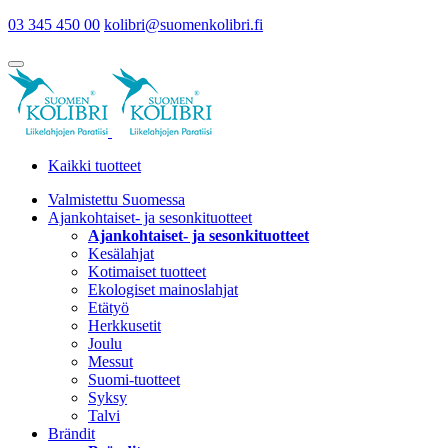
03 345 450 00
kolibri@suomenkolibri.fi
Kaikki tuotteet
Valmistettu Suomessa
Ajankohtaiset- ja sesonkituotteet
Ajankohtaiset- ja sesonkituotteet
Kesälahjat
Kotimaiset tuotteet
Ekologiset mainoslahjat
Etätyö
Herkkusetit
Joulu
Messut
Suomi-tuotteet
Syksy
Talvi
Brändit