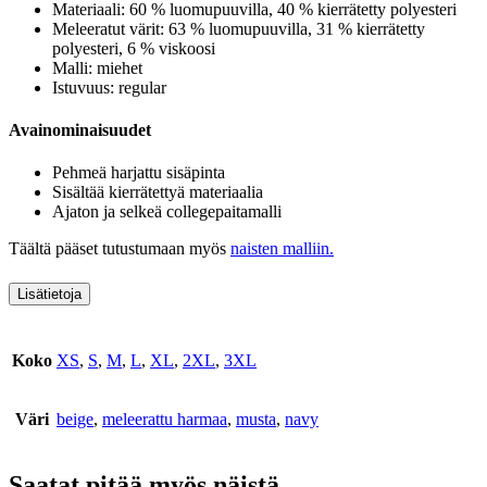
Materiaali: 60 % luomupuuvilla, 40 % kierrätetty polyesteri
Meleeratut värit: 63 % luomupuuvilla, 31 % kierrätetty
polyesteri, 6 % viskoosi
Malli: miehet
Istuvuus: regular
Avainominaisuudet
Pehmeä harjattu sisäpinta
Sisältää kierrätettyä materiaalia
Ajaton ja selkeä collegepaitamalli
Täältä pääset tutustumaan myös
naisten malliin.
Lisätietoja
Koko
XS
,
S
,
M
,
L
,
XL
,
2XL
,
3XL
Väri
beige
,
meleerattu harmaa
,
musta
,
navy
Saatat pitää myös näistä