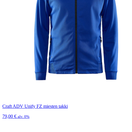
Craft ADV Unify FZ miesten takki
79,00
€
alv. 0%