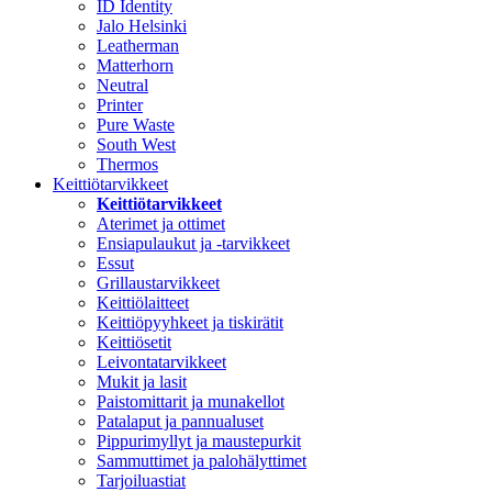
ID Identity
Jalo Helsinki
Leatherman
Matterhorn
Neutral
Printer
Pure Waste
South West
Thermos
Keittiötarvikkeet
Keittiötarvikkeet
Aterimet ja ottimet
Ensiapulaukut ja -tarvikkeet
Essut
Grillaustarvikkeet
Keittiölaitteet
Keittiöpyyhkeet ja tiskirätit
Keittiösetit
Leivontatarvikkeet
Mukit ja lasit
Paistomittarit ja munakellot
Patalaput ja pannualuset
Pippurimyllyt ja maustepurkit
Sammuttimet ja palohälyttimet
Tarjoiluastiat