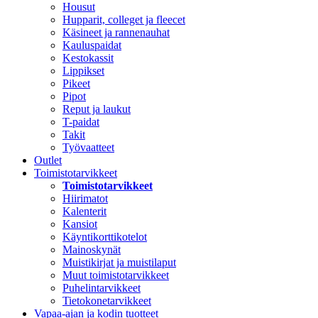
Housut
Hupparit, colleget ja fleecet
Käsineet ja rannenauhat
Kauluspaidat
Kestokassit
Lippikset
Pikeet
Pipot
Reput ja laukut
T-paidat
Takit
Työvaatteet
Outlet
Toimistotarvikkeet
Toimistotarvikkeet
Hiirimatot
Kalenterit
Kansiot
Käyntikorttikotelot
Mainoskynät
Muistikirjat ja muistilaput
Muut toimistotarvikkeet
Puhelintarvikkeet
Tietokonetarvikkeet
Vapaa-ajan ja kodin tuotteet