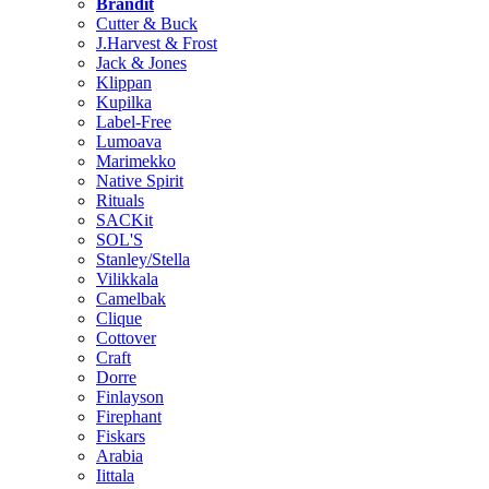
Brändit
Cutter & Buck
J.Harvest & Frost
Jack & Jones
Klippan
Kupilka
Label-Free
Lumoava
Marimekko
Native Spirit
Rituals
SACKit
SOL'S
Stanley/Stella
Vilikkala
Camelbak
Clique
Cottover
Craft
Dorre
Finlayson
Firephant
Fiskars
Arabia
Iittala