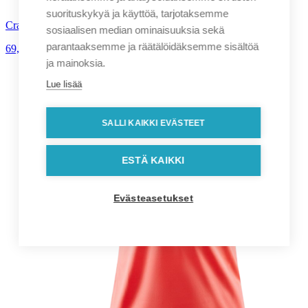
suorituskykyä ja käyttöä, tarjotaksemme
Craft ADV Join RN Sweatshirt naisten collegepaita
sosiaalisen median ominaisuuksia sekä
parantaaksemme ja räätälöidäksemme sisältöä
69,00
€
alv. 0%
ja mainoksia.
Lue lisää
SALLI KAIKKI EVÄSTEET
ESTÄ KAIKKI
Evästeasetukset