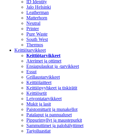
ID Identity
Jalo Helsinki
Leatherman
Matterhorn
Neutral
Printer
Pure Waste
South West
Thermos
Keittiötarvikkeet
Keittiötarvikkeet
Aterimet ja ottimet
Ensiapulaukut ja -tarvikkeet
Essut
Grillaustarvikkeet
Keittiölaitteet
Keittiöpyyhkeet ja tiskirätit
Keittiösetit
Leivontatarvikkeet
Mukit ja lasit
Paistomittarit ja munakellot
Patalaput ja pannualuset
Pippurimyllyt ja maustepurkit
Sammuttimet ja palohälyttimet
Tarjoiluastiat