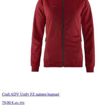
Craft ADV Unify FZ naisten huppari
79,00
€
alv. 0%