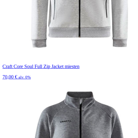
Craft Core Soul Full Zip Jacket miesten
70,00
€
alv. 0%