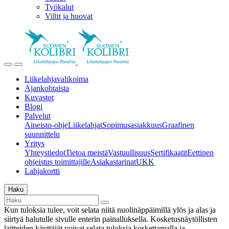
Työkalut
Viltit ja huovat
Liikelahjavalikoima
Ajankohtaista
Kuvastot
Blogi
Palvelut
Aineisto-ohje
Liikelahjat
Sopimusasiakkuus
Graafinen
suunnittelu
Yritys
Yhteystiedot
Tietoa meistä
Vastuullisuus
Sertifikaatit
Eettinen
ohjeistus toimittajille
Asiakastarinat
UKK
Lahjakortti
Haku
Kun tuloksia tulee, voit selata niitä nuolinäppäimillä ylös ja alas ja
siirtyä halutulle sivulle enterin painalluksella. Kosketusnäytöllisten
laitteiden käyttäjät voivat selata tuloksia koskettamalla ja