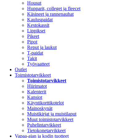
Housut
Hupparit, colleget ja fleecet
Käsineet ja rannenauhat
Kauluspaidat
Kestokassit
Lippikset
Pikeet
Pipot
Reput ja laukut
T-paidat
Takit
Työvaatteet
Outlet
Toimistotarvikkeet
Toimistotarvikkeet
Hiirimatot
Kalenterit
Kansiot
Käyntikorttikotelot
Mainoskynät
Muistikirjat ja muistilaput
Muut toimistotarvikkeet
Puhelintarvikkeet
Tietokonetarvikkeet
Vapaa-ajan ja kodin tuotteet