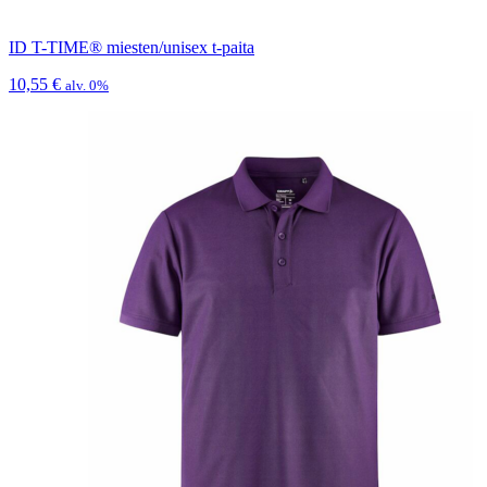
ID T-TIME® miesten/unisex t-paita
10,55
€
alv. 0%