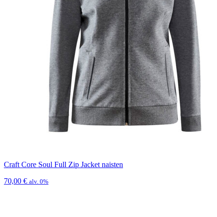
Craft Core Soul Full Zip Jacket naisten
70,00
€
alv. 0%