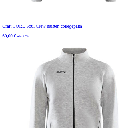
Craft CORE Soul Crew naisten collegepaita
60,00
€
alv. 0%