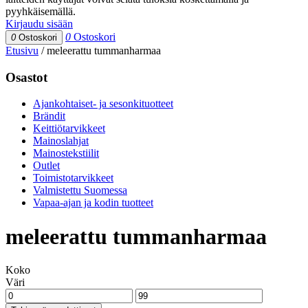
pyyhkäisemällä.
Kirjaudu sisään
0
Ostoskori
0
Ostoskori
Etusivu
/
meleerattu tummanharmaa
Osastot
Ajankohtaiset- ja sesonkituotteet
Brändit
Keittiötarvikkeet
Mainoslahjat
Mainostekstiilit
Outlet
Toimistotarvikkeet
Valmistettu Suomessa
Vapaa-ajan ja kodin tuotteet
meleerattu tummanharmaa
Koko
Väri