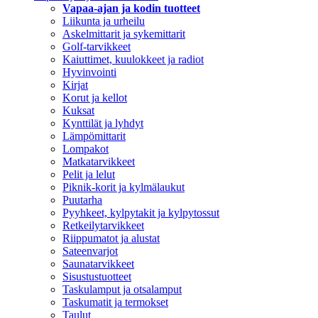
Vapaa-ajan ja kodin tuotteet
Liikunta ja urheilu
Askelmittarit ja sykemittarit
Golf-tarvikkeet
Kaiuttimet, kuulokkeet ja radiot
Hyvinvointi
Kirjat
Korut ja kellot
Kuksat
Kynttilät ja lyhdyt
Lämpömittarit
Lompakot
Matkatarvikkeet
Pelit ja lelut
Piknik-korit ja kylmälaukut
Puutarha
Pyyhkeet, kylpytakit ja kylpytossut
Retkeilytarvikkeet
Riippumatot ja alustat
Sateenvarjot
Saunatarvikkeet
Sisustustuotteet
Taskulamput ja otsalamput
Taskumatit ja termokset
Taulut