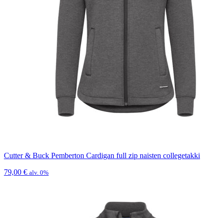
Cutter & Buck Pemberton Cardigan full zip naisten collegetakki
79,00
€
alv. 0%