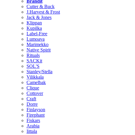
Brändit
Cutter & Buck
J.Harvest & Frost
Jack & Jones
Klippan
Kupilka
Label-Free
Lumoava
Marimekko
Native Spirit
Rituals
SACKit
SOL'S
Stanley/Stella
Vilikkala
Camelbak
Clique
Cottover
Craft
Dorre
Finlayson
Firephant
Fiskars
Arabia
Iittala