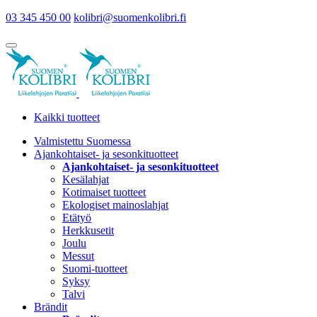
03 345 450 00
kolibri@suomenkolibri.fi
Kaikki tuotteet
Valmistettu Suomessa
Ajankohtaiset- ja sesonkituotteet
Ajankohtaiset- ja sesonkituotteet
Kesälahjat
Kotimaiset tuotteet
Ekologiset mainoslahjat
Etätyö
Herkkusetit
Joulu
Messut
Suomi-tuotteet
Syksy
Talvi
Brändit