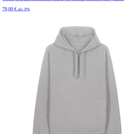
79,00
€
alv. 0%