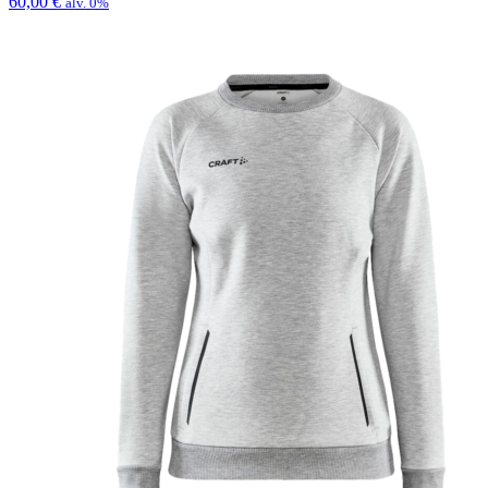
60,00
€
alv. 0%