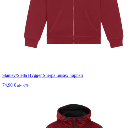
Stanley/Stella Hygger Sherpa unisex huppari
74,90
€
alv. 0%