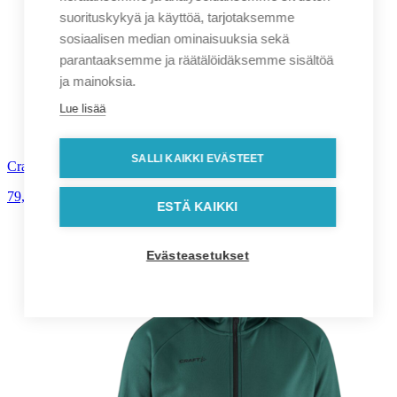
suorituskykyä ja käyttöä, tarjotaksemme
sosiaalisen median ominaisuuksia sekä
parantaaksemme ja räätälöidäksemme sisältöä
ja mainoksia.
Lue lisää
SALLI KAIKKI EVÄSTEET
Craft ADV Unify FZ naisten takki
79,00
€
alv. 0%
ESTÄ KAIKKI
Evästeasetukset