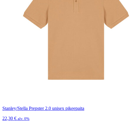
Stanley/Stella Prepster 2.0 unisex pikeepaita
22,30
€
alv. 0%