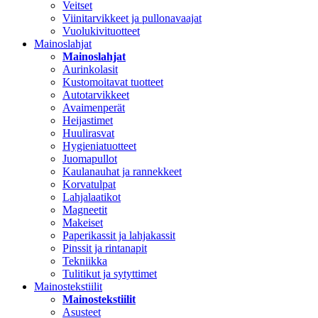
Veitset
Viinitarvikkeet ja pullonavaajat
Vuolukivituotteet
Mainoslahjat
Mainoslahjat
Aurinkolasit
Kustomoitavat tuotteet
Autotarvikkeet
Avaimenperät
Heijastimet
Huulirasvat
Hygieniatuotteet
Juomapullot
Kaulanauhat ja rannekkeet
Korvatulpat
Lahjalaatikot
Magneetit
Makeiset
Paperikassit ja lahjakassit
Pinssit ja rintanapit
Tekniikka
Tulitikut ja sytyttimet
Mainostekstiilit
Mainostekstiilit
Asusteet