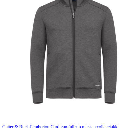
Cutter & Buck Pemberton Cardigan full zip miesten collegetakki