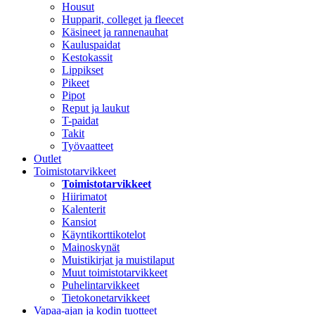
Housut
Hupparit, colleget ja fleecet
Käsineet ja rannenauhat
Kauluspaidat
Kestokassit
Lippikset
Pikeet
Pipot
Reput ja laukut
T-paidat
Takit
Työvaatteet
Outlet
Toimistotarvikkeet
Toimistotarvikkeet
Hiirimatot
Kalenterit
Kansiot
Käyntikorttikotelot
Mainoskynät
Muistikirjat ja muistilaput
Muut toimistotarvikkeet
Puhelintarvikkeet
Tietokonetarvikkeet
Vapaa-ajan ja kodin tuotteet