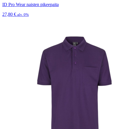
ID Pro Wear naisten pikeepaita
27,80
€
alv. 0%