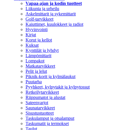
Vapaa-ajan ja kodin tuotteet
Liikunta ja urheilu
Askelmittarit ja sykemittarit
Golf-tarvikkeet
Kaiuttimet, kuulokkeet ja radiot
Hyvinvointi
Kirjat
Korut ja kellot
Kuksat
Kynttilät ja lyhdyt
Lämpömittarit
Lompakot
Matkatarvikkeet
Pelit ja lelut
Piknik-korit ja kylmälaukut
Puutarha
Pyyhkeet, kylpytakit ja kylpytossut
Retkeilytarvikkeet
Riippumatot ja alustat
Sateenvarjot
Saunatarvikkeet
Sisustustuotteet
Taskulamput ja otsalamput
Taskumatit ja termokset
Taulut