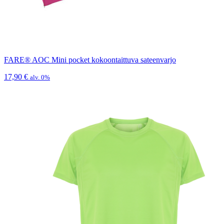
FARE® AOC Mini pocket kokoontaittuva sateenvarjo
17,90
€
alv. 0%