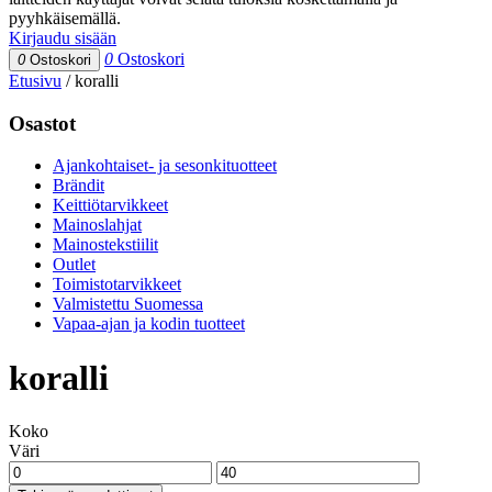
pyyhkäisemällä.
Kirjaudu sisään
0
Ostoskori
0
Ostoskori
Etusivu
/
koralli
Osastot
Ajankohtaiset- ja sesonkituotteet
Brändit
Keittiötarvikkeet
Mainoslahjat
Mainostekstiilit
Outlet
Toimistotarvikkeet
Valmistettu Suomessa
Vapaa-ajan ja kodin tuotteet
koralli
Koko
Väri