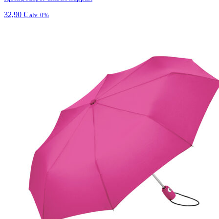
32,90
€
alv. 0%