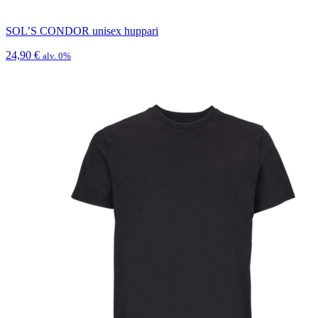
SOL’S CONDOR unisex huppari
24,90
€
alv. 0%