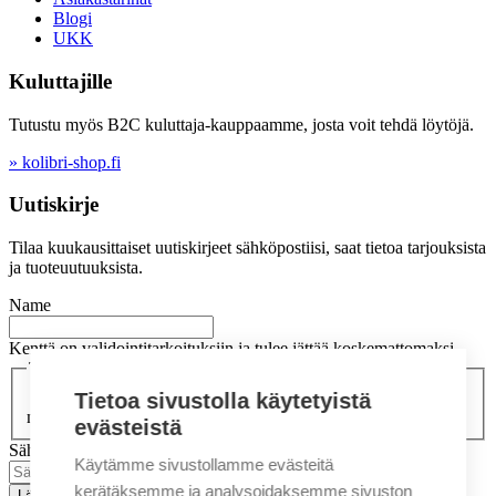
Blogi
UKK
Kuluttajille
Tutustu myös B2C kuluttaja-kauppaamme, josta voit tehdä löytöjä.
» kolibri-shop.fi
Uutiskirje
Tilaa kuukausittaiset uutiskirjeet sähköpostiisi, saat tietoa tarjouksista
ja tuoteuutuuksista.
Name
Kenttä on validointitarkoituksiin ja tulee jättää koskemattomaksi.
Tietosuojaseloste
(Pakollinen)
Hyväksyn markkinointiviestinnän tietosuojaselosteen
Tietoa sivustolla käytetyistä
mukaisesti
evästeistä
Sähköposti
Käytämme sivustollamme evästeitä
kerätäksemme ja analysoidaksemme sivuston