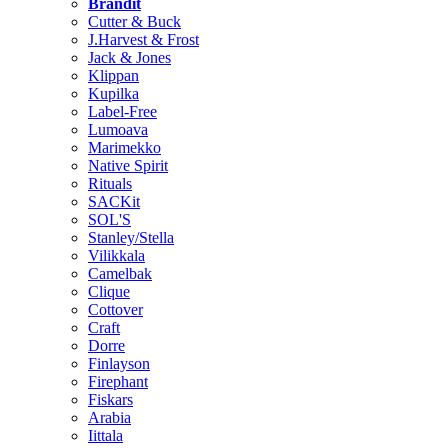
Brändit
Cutter & Buck
J.Harvest & Frost
Jack & Jones
Klippan
Kupilka
Label-Free
Lumoava
Marimekko
Native Spirit
Rituals
SACKit
SOL'S
Stanley/Stella
Vilikkala
Camelbak
Clique
Cottover
Craft
Dorre
Finlayson
Firephant
Fiskars
Arabia
Iittala