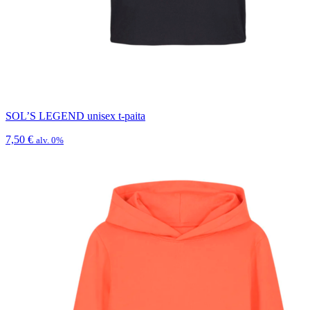
SOL’S LEGEND unisex t-paita
7,50
€
alv. 0%