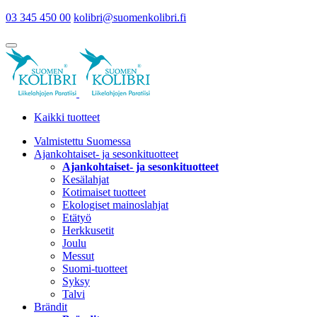
03 345 450 00
kolibri@suomenkolibri.fi
Kaikki tuotteet
Valmistettu Suomessa
Ajankohtaiset- ja sesonkituotteet
Ajankohtaiset- ja sesonkituotteet
Kesälahjat
Kotimaiset tuotteet
Ekologiset mainoslahjat
Etätyö
Herkkusetit
Joulu
Messut
Suomi-tuotteet
Syksy
Talvi
Brändit