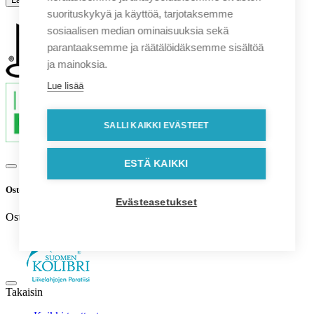
suorituskykyä ja käyttöä, tarjotaksemme
sosiaalisen median ominaisuuksia sekä
parantaaksemme ja räätälöidäksemme sisältöä
ja mainoksia.
Lue lisää
SALLI KAIKKI EVÄSTEET
ESTÄ KAIKKI
Ostoskori
Evästeasetukset
Ostoskori on tyhjä.
Takaisin