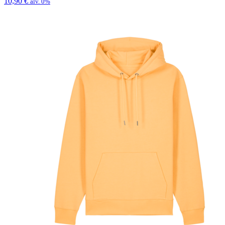
10,90
€
alv. 0%