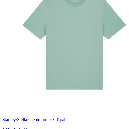
Stanley/Stella Creator unisex T-paita