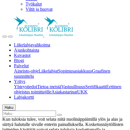
Työkalut
Viltit ja huovat
Liikelahjavalikoima
Ajankohtaista
Kuvastot
Blogi
Palvelut
Aineisto-ohje
Liikelahjat
Sopimusasiakkuus
Graafinen
suunnittelu
Yritys
Yhteystiedot
Tietoa meistä
Vastuullisuus
Sertifikaatit
Eettinen
ohjeistus toimittajille
Asiakastarinat
UKK
Lahjakortti
Haku
Kun tuloksia tulee, voit selata niitä nuolinäppäimillä ylös ja alas ja
siirtyä halutulle sivulle enterin painalluksella. Kosketusnäytöllisten
laitteiden käyttäjät voivat selata tuloksia koskettamalla ja