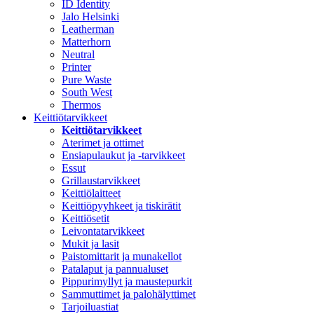
ID Identity
Jalo Helsinki
Leatherman
Matterhorn
Neutral
Printer
Pure Waste
South West
Thermos
Keittiötarvikkeet
Keittiötarvikkeet
Aterimet ja ottimet
Ensiapulaukut ja -tarvikkeet
Essut
Grillaustarvikkeet
Keittiölaitteet
Keittiöpyyhkeet ja tiskirätit
Keittiösetit
Leivontatarvikkeet
Mukit ja lasit
Paistomittarit ja munakellot
Patalaput ja pannualuset
Pippurimyllyt ja maustepurkit
Sammuttimet ja palohälyttimet
Tarjoiluastiat