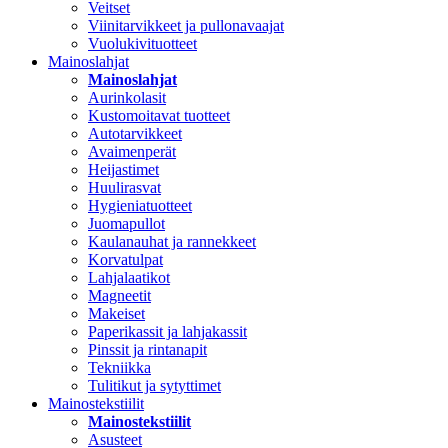
Veitset
Viinitarvikkeet ja pullonavaajat
Vuolukivituotteet
Mainoslahjat
Mainoslahjat
Aurinkolasit
Kustomoitavat tuotteet
Autotarvikkeet
Avaimenperät
Heijastimet
Huulirasvat
Hygieniatuotteet
Juomapullot
Kaulanauhat ja rannekkeet
Korvatulpat
Lahjalaatikot
Magneetit
Makeiset
Paperikassit ja lahjakassit
Pinssit ja rintanapit
Tekniikka
Tulitikut ja sytyttimet
Mainostekstiilit
Mainostekstiilit
Asusteet