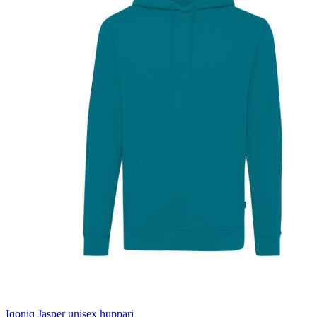
Iqoniq Jasper unisex huppari