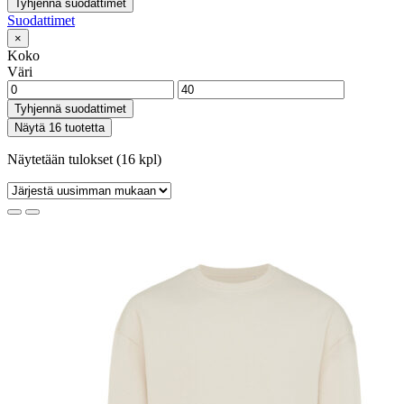
Tyhjennä suodattimet
Suodattimet
×
Koko
Väri
Tyhjennä suodattimet
Näytä 16 tuotetta
Näytetään tulokset (16 kpl)