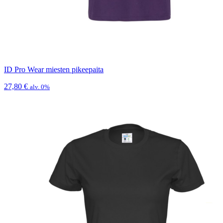
ID Pro Wear miesten pikeepaita
27,80
€
alv. 0%