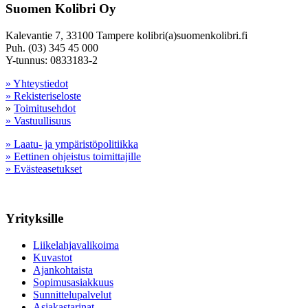
Suomen Kolibri Oy
Kalevantie 7, 33100 Tampere kolibri(a)suomenkolibri.fi
Puh. (03) 345 45 000
Y-tunnus: 0833183-2
» Yhteystiedot
» Rekisteriseloste
»
Toimitusehdot
» Vastuullisuus
» Laatu- ja ympäristöpolitiikka
» Eettinen ohjeistus toimittajille
» Evästeasetukset
Yrityksille
Liikelahjavalikoima
Kuvastot
Ajankohtaista
Sopimusasiakkuus
Sunnittelupalvelut
Asiakastarinat