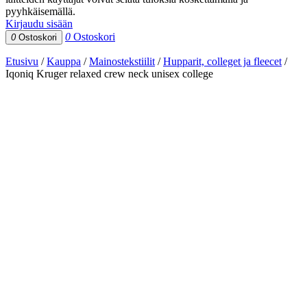
pyyhkäisemällä.
Kirjaudu sisään
0
Ostoskori
0
Ostoskori
Etusivu
/
Kauppa
/
Mainostekstiilit
/
Hupparit, colleget ja fleecet
/
Iqoniq Kruger relaxed crew neck unisex college