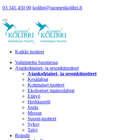
03 345 450 00
kolibri@suomenkolibri.fi
Kaikki tuotteet
Valmistettu Suomessa
Ajankohtaiset- ja sesonkituotteet
Ajankohtaiset- ja sesonkituotteet
Kesälahjat
Kotimaiset tuotteet
Ekologiset mainoslahjat
Etätyö
Herkkusetit
Joulu
Messut
Suomi-tuotteet
Syksy
Talvi
Brändit