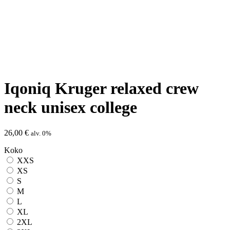
Iqoniq Kruger relaxed crew
neck unisex college
26,00
€
alv. 0%
Koko
XXS
XS
S
M
L
XL
2XL