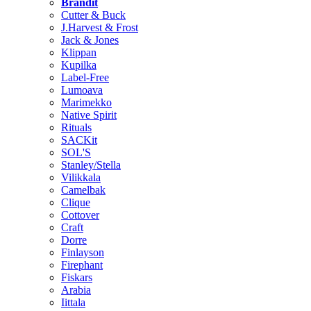
Brändit
Cutter & Buck
J.Harvest & Frost
Jack & Jones
Klippan
Kupilka
Label-Free
Lumoava
Marimekko
Native Spirit
Rituals
SACKit
SOL'S
Stanley/Stella
Vilikkala
Camelbak
Clique
Cottover
Craft
Dorre
Finlayson
Firephant
Fiskars
Arabia
Iittala