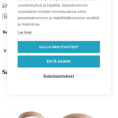
suorituskykyä ja käyttöä, tarjotaksemme
sosiaalisen median ominaisuuksia sekä
Lisätietoja
parantaaksemme ja räätälöidäksemme sisältöä
ja mainoksia.
Koko
XXS
,
XS
,
S
,
M
,
L
,
XL
,
2XL
,
3XL
Lue lisää
beige
,
koralli
,
lila
,
luonnonvalkoinen
,
meleerattu harmaa
,
SALLI KAIKKI EVÄSTEET
Väri
musta
,
navy
,
oranssi
,
sinivihreä
,
tummanharmaa
,
tummanvihreä
,
turkoosi
,
vaaleanvihreä
ESTÄ KAIKKI
Saatat pitää myös näistä
Evästeasetukset