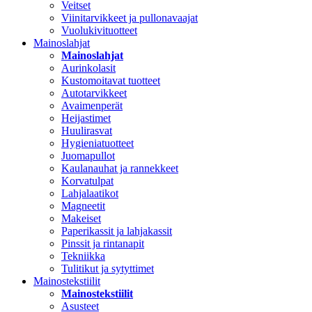
Veitset
Viinitarvikkeet ja pullonavaajat
Vuolukivituotteet
Mainoslahjat
Mainoslahjat
Aurinkolasit
Kustomoitavat tuotteet
Autotarvikkeet
Avaimenperät
Heijastimet
Huulirasvat
Hygieniatuotteet
Juomapullot
Kaulanauhat ja rannekkeet
Korvatulpat
Lahjalaatikot
Magneetit
Makeiset
Paperikassit ja lahjakassit
Pinssit ja rintanapit
Tekniikka
Tulitikut ja sytyttimet
Mainostekstiilit
Mainostekstiilit
Asusteet