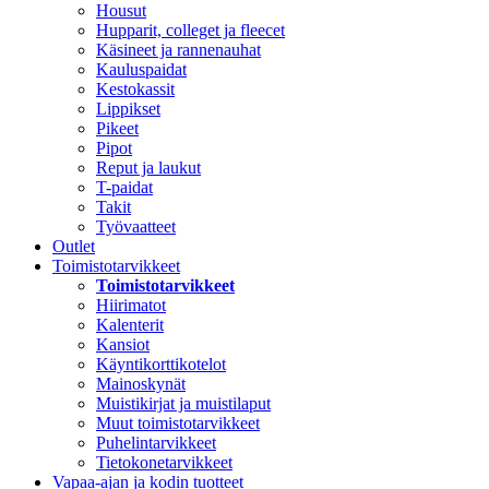
Housut
Hupparit, colleget ja fleecet
Käsineet ja rannenauhat
Kauluspaidat
Kestokassit
Lippikset
Pikeet
Pipot
Reput ja laukut
T-paidat
Takit
Työvaatteet
Outlet
Toimistotarvikkeet
Toimistotarvikkeet
Hiirimatot
Kalenterit
Kansiot
Käyntikorttikotelot
Mainoskynät
Muistikirjat ja muistilaput
Muut toimistotarvikkeet
Puhelintarvikkeet
Tietokonetarvikkeet
Vapaa-ajan ja kodin tuotteet