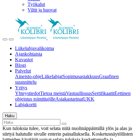
Työkalut
Viltit ja huovat
Liikelahjavalikoima
Ajankohtaista
Kuvastot
Blogi
Palvelut
Aineisto-ohje
Liikelahjat
Sopimusasiakkuus
Graafinen
suunnittelu
Yritys
Yhteystiedot
Tietoa meistä
Vastuullisuus
Sertifikaatit
Eettinen
ohjeistus toimittajille
Asiakastarinat
UKK
Lahjakortti
Haku
Kun tuloksia tulee, voit selata niitä nuolinäppäimillä ylös ja alas ja
siirtyä halutulle sivulle enterin painalluksella. Kosketusnäytöllisten
laitteiden käyttäjät voivat selata tuloksia koskettamalla ja