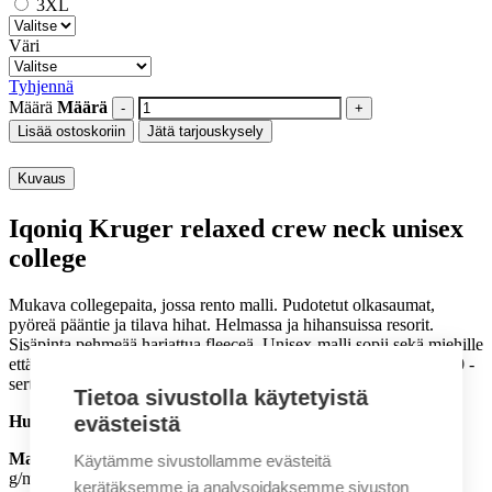
3XL
Väri
Tyhjennä
Määrä
Määrä
Lisää ostoskoriin
Jätä tarjouskysely
Kuvaus
Iqoniq Kruger relaxed crew neck unisex
college
Mukava collegepaita, jossa rento malli. Pudotetut olkasaumat,
pyöreä pääntie ja tilava hihat. Helmassa ja hihansuissa resorit.
Sisäpinta pehmeää harjattua fleeceä. Unisex-malli sopii sekä miehille
että naisille. Collegepaita on sertifioitu OEKO-TEX Standard 100 -
sertifikaatilla.
Tietoa sivustolla käytetyistä
evästeistä
Huom!
3XL on saatavilla vain osassa väreistä.
Materiaali:
50% luomupuuvilla, 50% kierrätetty puuvilla. 340
Käytämme sivustollamme evästeitä
g/m2.
kerätäksemme ja analysoidaksemme sivuston