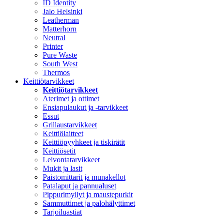
ID Identity
Jalo Helsinki
Leatherman
Matterhorn
Neutral
Printer
Pure Waste
South West
Thermos
Keittiötarvikkeet
Keittiötarvikkeet
Aterimet ja ottimet
Ensiapulaukut ja -tarvikkeet
Essut
Grillaustarvikkeet
Keittiölaitteet
Keittiöpyyhkeet ja tiskirätit
Keittiösetit
Leivontatarvikkeet
Mukit ja lasit
Paistomittarit ja munakellot
Patalaput ja pannualuset
Pippurimyllyt ja maustepurkit
Sammuttimet ja palohälyttimet
Tarjoiluastiat