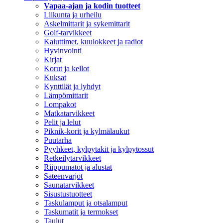
Vapaa-ajan ja kodin tuotteet
Liikunta ja urheilu
Askelmittarit ja sykemittarit
Golf-tarvikkeet
Kaiuttimet, kuulokkeet ja radiot
Hyvinvointi
Kirjat
Korut ja kellot
Kuksat
Kynttilät ja lyhdyt
Lämpömittarit
Lompakot
Matkatarvikkeet
Pelit ja lelut
Piknik-korit ja kylmälaukut
Puutarha
Pyyhkeet, kylpytakit ja kylpytossut
Retkeilytarvikkeet
Riippumatot ja alustat
Sateenvarjot
Saunatarvikkeet
Sisustustuotteet
Taskulamput ja otsalamput
Taskumatit ja termokset
Taulut