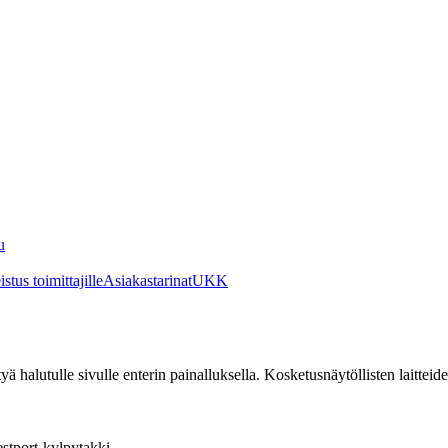
u
stus toimittajille
Asiakastarinat
UKK
irtyä halutulle sivulle enterin painalluksella. Kosketusnäytöllisten laittei
stport-kylpytakki