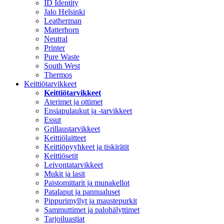
ID Identity
Jalo Helsinki
Leatherman
Matterhorn
Neutral
Printer
Pure Waste
South West
Thermos
Keittiötarvikkeet
Keittiötarvikkeet
Aterimet ja ottimet
Ensiapulaukut ja -tarvikkeet
Essut
Grillaustarvikkeet
Keittiölaitteet
Keittiöpyyhkeet ja tiskirätit
Keittiösetit
Leivontatarvikkeet
Mukit ja lasit
Paistomittarit ja munakellot
Patalaput ja pannualuset
Pippurimyllyt ja maustepurkit
Sammuttimet ja palohälyttimet
Tarjoiluastiat