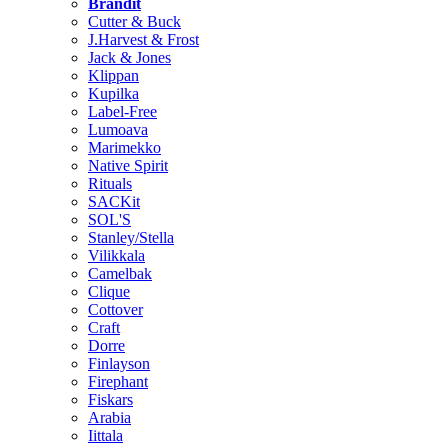
Brändit
Cutter & Buck
J.Harvest & Frost
Jack & Jones
Klippan
Kupilka
Label-Free
Lumoava
Marimekko
Native Spirit
Rituals
SACKit
SOL'S
Stanley/Stella
Vilikkala
Camelbak
Clique
Cottover
Craft
Dorre
Finlayson
Firephant
Fiskars
Arabia
Iittala