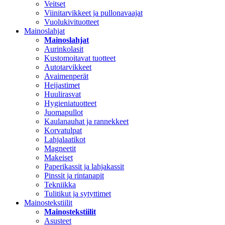
Veitset
Viinitarvikkeet ja pullonavaajat
Vuolukivituotteet
Mainoslahjat
Mainoslahjat
Aurinkolasit
Kustomoitavat tuotteet
Autotarvikkeet
Avaimenperät
Heijastimet
Huulirasvat
Hygieniatuotteet
Juomapullot
Kaulanauhat ja rannekkeet
Korvatulpat
Lahjalaatikot
Magneetit
Makeiset
Paperikassit ja lahjakassit
Pinssit ja rintanapit
Tekniikka
Tulitikut ja sytyttimet
Mainostekstiilit
Mainostekstiilit
Asusteet