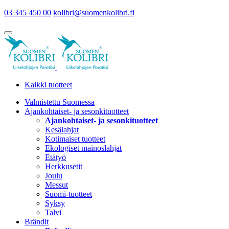
03 345 450 00
kolibri@suomenkolibri.fi
Kaikki tuotteet
Valmistettu Suomessa
Ajankohtaiset- ja sesonkituotteet
Ajankohtaiset- ja sesonkituotteet
Kesälahjat
Kotimaiset tuotteet
Ekologiset mainoslahjat
Etätyö
Herkkusetit
Joulu
Messut
Suomi-tuotteet
Syksy
Talvi
Brändit