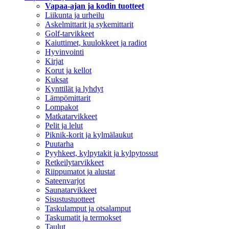
Vapaa-ajan ja kodin tuotteet
Liikunta ja urheilu
Askelmittarit ja sykemittarit
Golf-tarvikkeet
Kaiuttimet, kuulokkeet ja radiot
Hyvinvointi
Kirjat
Korut ja kellot
Kuksat
Kynttilät ja lyhdyt
Lämpömittarit
Lompakot
Matkatarvikkeet
Pelit ja lelut
Piknik-korit ja kylmälaukut
Puutarha
Pyyhkeet, kylpytakit ja kylpytossut
Retkeilytarvikkeet
Riippumatot ja alustat
Sateenvarjot
Saunatarvikkeet
Sisustustuotteet
Taskulamput ja otsalamput
Taskumatit ja termokset
Taulut