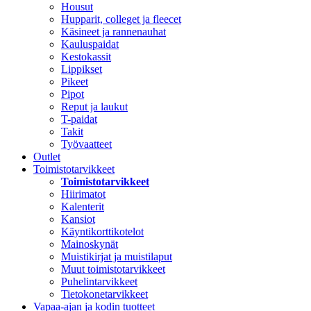
Housut
Hupparit, colleget ja fleecet
Käsineet ja rannenauhat
Kauluspaidat
Kestokassit
Lippikset
Pikeet
Pipot
Reput ja laukut
T-paidat
Takit
Työvaatteet
Outlet
Toimistotarvikkeet
Toimistotarvikkeet
Hiirimatot
Kalenterit
Kansiot
Käyntikorttikotelot
Mainoskynät
Muistikirjat ja muistilaput
Muut toimistotarvikkeet
Puhelintarvikkeet
Tietokonetarvikkeet
Vapaa-ajan ja kodin tuotteet