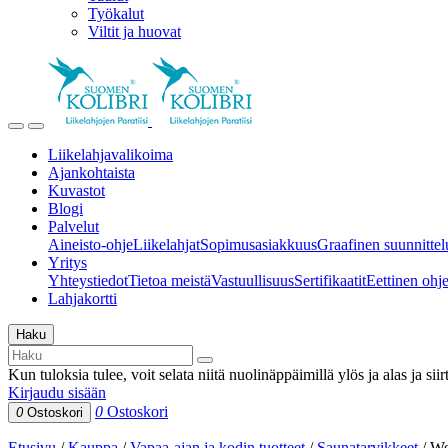
Työkalut
Viltit ja huovat
Liikelahjavalikoima
Ajankohtaista
Kuvastot
Blogi
Palvelut
Aineisto-ohje
Liikelahjat
Sopimusasiakkuus
Graafinen suunnittel
Yritys
Yhteystiedot
Tietoa meistä
Vastuullisuus
Sertifikaatit
Eettinen ohjei
Lahjakortti
Haku
Kun tuloksia tulee, voit selata niitä nuolinäppäimillä ylös ja alas ja si
Kirjaudu sisään
0
Ostoskori
0
Ostoskori
Etusivu
/
Kauppa
/
Vapaa-ajan ja kodin tuotteet
/
Saunatarvikkeet
/
We