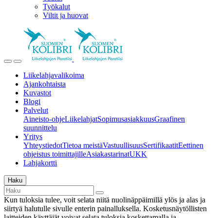
Työkalut
Viltit ja huovat
Liikelahjavalikoima
Ajankohtaista
Kuvastot
Blogi
Palvelut
Aineisto-ohje
Liikelahjat
Sopimusasiakkuus
Graafinen
suunnittelu
Yritys
Yhteystiedot
Tietoa meistä
Vastuullisuus
Sertifikaatit
Eettinen
ohjeistus toimittajille
Asiakastarinat
UKK
Lahjakortti
Haku
Kun tuloksia tulee, voit selata niitä nuolinäppäimillä ylös ja alas ja
siirtyä halutulle sivulle enterin painalluksella. Kosketusnäytöllisten
laitteiden käyttäjät voivat selata tuloksia koskettamalla ja