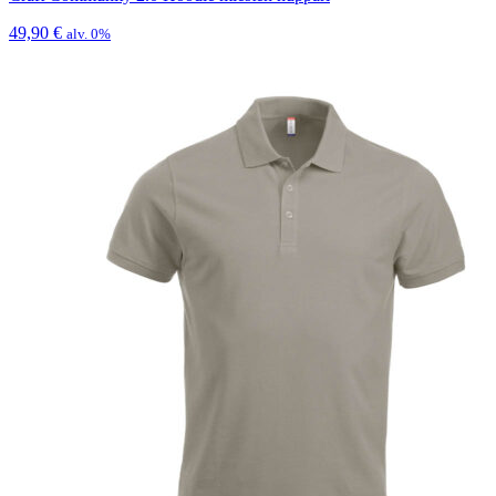
49,90
€
alv. 0%