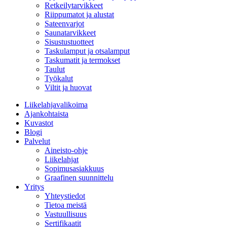
Retkeilytarvikkeet
Riippumatot ja alustat
Sateenvarjot
Saunatarvikkeet
Sisustustuotteet
Taskulamput ja otsalamput
Taskumatit ja termokset
Taulut
Työkalut
Viltit ja huovat
Liikelahjavalikoima
Ajankohtaista
Kuvastot
Blogi
Palvelut
Aineisto-ohje
Liikelahjat
Sopimusasiakkuus
Graafinen suunnittelu
Yritys
Yhteystiedot
Tietoa meistä
Vastuullisuus
Sertifikaatit