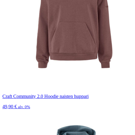
Craft Community 2.0 Hoodie naisten huppari
49,90
€
alv. 0%