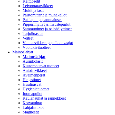
Keittiösetit
Leivontatarvikkeet
Mukit ja lasit
Paistomittarit ja munakellot
Patalaput ja pannualuset
Pippurimyllyt ja maustepurkit
Sammuttimet ja palohälyttimet
Tarjoiluastiat
Veitset
Viinitarvikkeet ja pullonavaajat
Vuolukivituotteet
Mainoslahjat
Mainoslahjat
Aurinkolasit
Kustomoitavat tuotteet
Autotarvikkeet
Avaimenperät
Heijastimet
Huulirasvat
Hygieniatuotteet
Juomapullot
Kaulanauhat ja rannekkeet
Korvatulpat
Lahjalaatikot
Magneetit