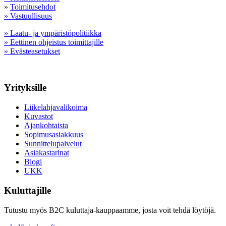
»
Toimitusehdot
» Vastuullisuus
» Laatu- ja ympäristöpolitiikka
» Eettinen ohjeistus toimittajille
» Evästeasetukset
Yrityksille
Liikelahjavalikoima
Kuvastot
Ajankohtaista
Sopimusasiakkuus
Sunnittelupalvelut
Asiakastarinat
Blogi
UKK
Kuluttajille
Tutustu myös B2C kuluttaja-kauppaamme, josta voit tehdä löytöjä.