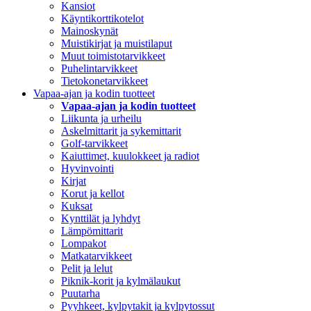
Kansiot
Käyntikorttikotelot
Mainoskynät
Muistikirjat ja muistilaput
Muut toimistotarvikkeet
Puhelintarvikkeet
Tietokonetarvikkeet
Vapaa-ajan ja kodin tuotteet
Vapaa-ajan ja kodin tuotteet
Liikunta ja urheilu
Askelmittarit ja sykemittarit
Golf-tarvikkeet
Kaiuttimet, kuulokkeet ja radiot
Hyvinvointi
Kirjat
Korut ja kellot
Kuksat
Kynttilät ja lyhdyt
Lämpömittarit
Lompakot
Matkatarvikkeet
Pelit ja lelut
Piknik-korit ja kylmälaukut
Puutarha
Pyyhkeet, kylpytakit ja kylpytossut