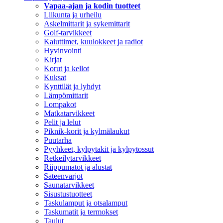
Vapaa-ajan ja kodin tuotteet
Liikunta ja urheilu
Askelmittarit ja sykemittarit
Golf-tarvikkeet
Kaiuttimet, kuulokkeet ja radiot
Hyvinvointi
Kirjat
Korut ja kellot
Kuksat
Kynttilät ja lyhdyt
Lämpömittarit
Lompakot
Matkatarvikkeet
Pelit ja lelut
Piknik-korit ja kylmälaukut
Puutarha
Pyyhkeet, kylpytakit ja kylpytossut
Retkeilytarvikkeet
Riippumatot ja alustat
Sateenvarjot
Saunatarvikkeet
Sisustustuotteet
Taskulamput ja otsalamput
Taskumatit ja termokset
Taulut