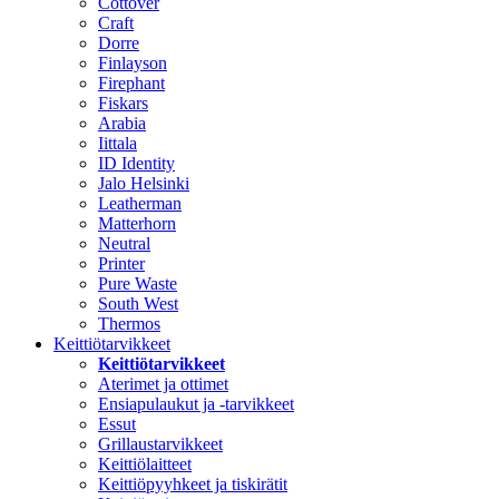
Cottover
Craft
Dorre
Finlayson
Firephant
Fiskars
Arabia
Iittala
ID Identity
Jalo Helsinki
Leatherman
Matterhorn
Neutral
Printer
Pure Waste
South West
Thermos
Keittiötarvikkeet
Keittiötarvikkeet
Aterimet ja ottimet
Ensiapulaukut ja -tarvikkeet
Essut
Grillaustarvikkeet
Keittiölaitteet
Keittiöpyyhkeet ja tiskirätit