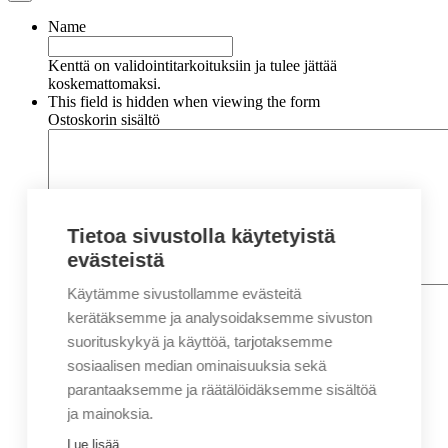
Name
Kenttä on validointitarkoituksiin ja tulee jättää
koskemattomaksi.
This field is hidden when viewing the form
Ostoskorin sisältö
Tietoa sivustolla käytetyistä
evästeistä
Käytämme sivustollamme evästeitä
Nimi
*
Etunimi
kerätäksemme ja analysoidaksemme sivuston
Sukunimi
suorituskykyä ja käyttöä, tarjotaksemme
Yritys
sosiaalisen median ominaisuuksia sekä
parantaaksemme ja räätälöidäksemme sisältöä
Sähköposti
*
ja mainoksia.
Puhelin
*
Lue lisää