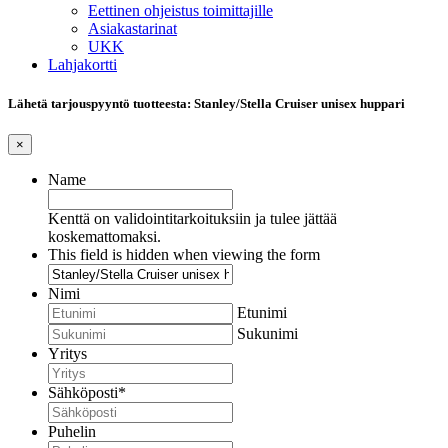
Eettinen ohjeistus toimittajille
Asiakastarinat
UKK
Lahjakortti
Lähetä tarjouspyyntö tuotteesta: Stanley/Stella Cruiser unisex huppari
×
Name
Kenttä on validointitarkoituksiin ja tulee jättää
koskemattomaksi.
This field is hidden when viewing the form
Nimi
Etunimi
Sukunimi
Yritys
Sähköposti
*
Puhelin