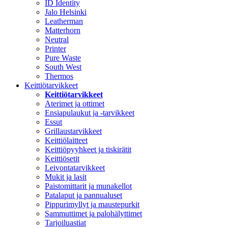
ID Identity
Jalo Helsinki
Leatherman
Matterhorn
Neutral
Printer
Pure Waste
South West
Thermos
Keittiötarvikkeet
Keittiötarvikkeet
Aterimet ja ottimet
Ensiapulaukut ja -tarvikkeet
Essut
Grillaustarvikkeet
Keittiölaitteet
Keittiöpyyhkeet ja tiskirätit
Keittiösetit
Leivontatarvikkeet
Mukit ja lasit
Paistomittarit ja munakellot
Patalaput ja pannualuset
Pippurimyllyt ja maustepurkit
Sammuttimet ja palohälyttimet
Tarjoiluastiat