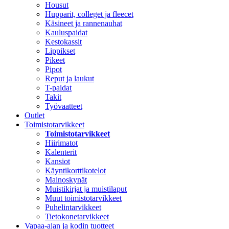
Housut
Hupparit, colleget ja fleecet
Käsineet ja rannenauhat
Kauluspaidat
Kestokassit
Lippikset
Pikeet
Pipot
Reput ja laukut
T-paidat
Takit
Työvaatteet
Outlet
Toimistotarvikkeet
Toimistotarvikkeet
Hiirimatot
Kalenterit
Kansiot
Käyntikorttikotelot
Mainoskynät
Muistikirjat ja muistilaput
Muut toimistotarvikkeet
Puhelintarvikkeet
Tietokonetarvikkeet
Vapaa-ajan ja kodin tuotteet