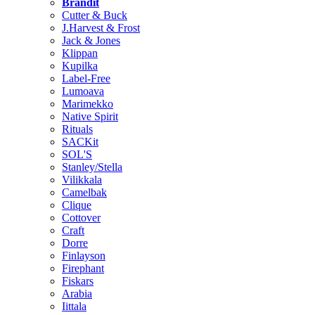
Brändit
Cutter & Buck
J.Harvest & Frost
Jack & Jones
Klippan
Kupilka
Label-Free
Lumoava
Marimekko
Native Spirit
Rituals
SACKit
SOL'S
Stanley/Stella
Vilikkala
Camelbak
Clique
Cottover
Craft
Dorre
Finlayson
Firephant
Fiskars
Arabia
Iittala