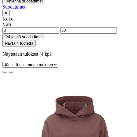
Tyhjennä suodattimet
Suodattimet
×
Koko
Väri
Tyhjennä suodattimet
Näytä 4 tuotetta
Näytetään tulokset (4 kpl)