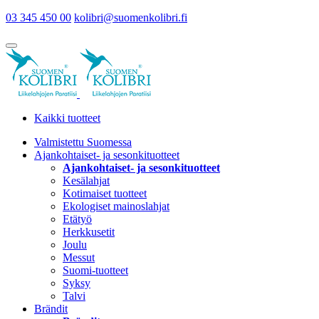
03 345 450 00
kolibri@suomenkolibri.fi
Kaikki tuotteet
Valmistettu Suomessa
Ajankohtaiset- ja sesonkituotteet
Ajankohtaiset- ja sesonkituotteet
Kesälahjat
Kotimaiset tuotteet
Ekologiset mainoslahjat
Etätyö
Herkkusetit
Joulu
Messut
Suomi-tuotteet
Syksy
Talvi
Brändit