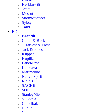
Etätyö
Herkkusetit
Joulu
Messut
Suomi-tuotteet
Syksy
Talvi
Brändit
Brändit
Cutter & Buck
J.Harvest & Frost
Jack & Jones
Klippan
Kupilka
Label-Free
Lumoava
Marimekko
Native Spirit
Rituals
SACKit
SOL'S
Stanley/Stella
Vilikkala
Camelbak
Clique