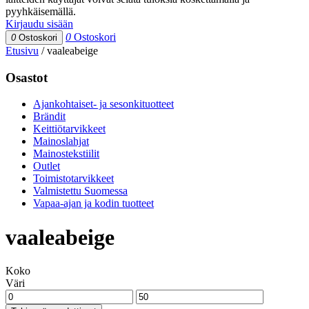
pyyhkäisemällä.
Kirjaudu sisään
0
Ostoskori
0
Ostoskori
Etusivu
/
vaaleabeige
Osastot
Ajankohtaiset- ja sesonkituotteet
Brändit
Keittiötarvikkeet
Mainoslahjat
Mainostekstiilit
Outlet
Toimistotarvikkeet
Valmistettu Suomessa
Vapaa-ajan ja kodin tuotteet
vaaleabeige
Koko
Väri