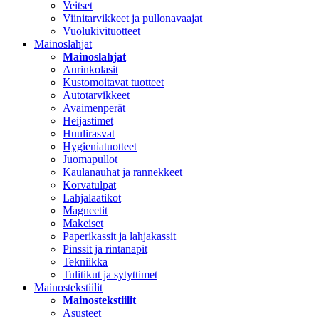
Veitset
Viinitarvikkeet ja pullonavaajat
Vuolukivituotteet
Mainoslahjat
Mainoslahjat
Aurinkolasit
Kustomoitavat tuotteet
Autotarvikkeet
Avaimenperät
Heijastimet
Huulirasvat
Hygieniatuotteet
Juomapullot
Kaulanauhat ja rannekkeet
Korvatulpat
Lahjalaatikot
Magneetit
Makeiset
Paperikassit ja lahjakassit
Pinssit ja rintanapit
Tekniikka
Tulitikut ja sytyttimet
Mainostekstiilit
Mainostekstiilit
Asusteet