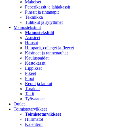
Makeiset
Paperikassit ja lahjakassit
Pinssit ja rintanapit
Tekniikka
Tulitikut ja sytyttimet
Mainostekstiilit
Mainostekstiilit
Asusteet
Housut
Hupparit, colleget ja fleecet
Käsineet ja rannenauhat
Kauluspaidat
Kestokassit
Lippikset
Pikeet
Pipot
Reput ja laukut
T-paidat
Takit
Työvaatteet
Outlet
Toimistotarvikkeet
Toimistotarvikkeet
Hiirimatot
Kalenterit