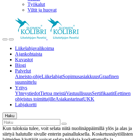
Työkalut
Viltit ja huovat
Liikelahjavalikoima
Ajankohtaista
Kuvastot
Blogi
Palvelut
Aineisto-ohje
Liikelahjat
Sopimusasiakkuus
Graafinen
suunnittelu
Yritys
Yhteystiedot
Tietoa meistä
Vastuullisuus
Sertifikaatit
Eettinen
ohjeistus toimittajille
Asiakastarinat
UKK
Lahjakortti
Haku
Kun tuloksia tulee, voit selata niitä nuolinäppäimillä ylös ja alas ja
siirtyä halutulle sivulle enterin painalluksella. Kosketusnäytöllisten
laitteiden käyttäjät voivat selata tuloksia koskettamalla ja