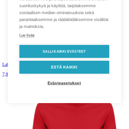
suorituskykyä ja käyttöä, tarjotaksemme
sosiaalisen median ominaisuuksia sekä
parantaaksemme ja räätälöidäksemme sisältöä
ja mainoksia.
Lue lisää
SALLI KAIKKI EVÄSTEET
LabelFree Classic naisten t-paita
ESTÄ KAIKKI
7,90
€
alv. 0%
Evästeasetukset