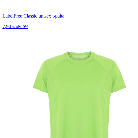
LabelFree Classic unisex t-paita
7,90
€
alv. 0%