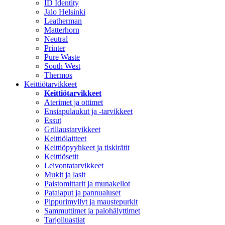
ID Identity
Jalo Helsinki
Leatherman
Matterhorn
Neutral
Printer
Pure Waste
South West
Thermos
Keittiötarvikkeet
Keittiötarvikkeet
Aterimet ja ottimet
Ensiapulaukut ja -tarvikkeet
Essut
Grillaustarvikkeet
Keittiölaitteet
Keittiöpyyhkeet ja tiskirätit
Keittiösetit
Leivontatarvikkeet
Mukit ja lasit
Paistomittarit ja munakellot
Patalaput ja pannualuset
Pippurimyllyt ja maustepurkit
Sammuttimet ja palohälyttimet
Tarjoiluastiat