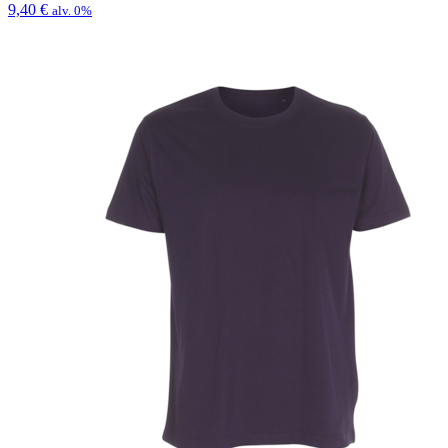
9,40
€
alv. 0%