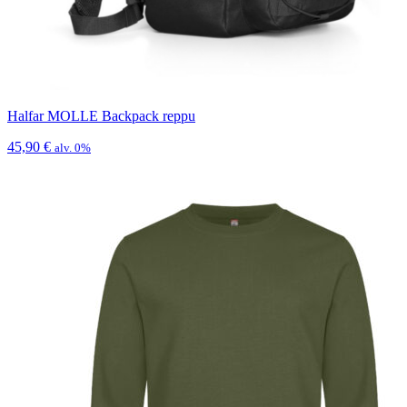
Halfar MOLLE Backpack reppu
45,90
€
alv. 0%