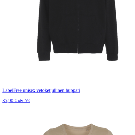
LabelFree unisex vetoketjullinen huppari
35,90
€
alv. 0%