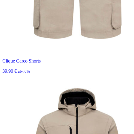
Clique Carco Shorts
39,90
€
alv. 0%