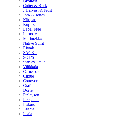
Brändit
Cutter & Buck
J.Harvest & Frost
Jack & Jones
Klippan
Kupilka
Label-Free
Lumoava
Marimekko
Native Spirit
Rituals
SACKit
SOL'S
Stanley/Stella
Vilikkala
Camelbak
Clique
Cottover
Craft
Dorre
Finlayson
Firephant
Fiskars
Arabia
Iittala