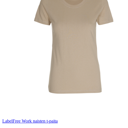
LabelFree Work naisten t-paita