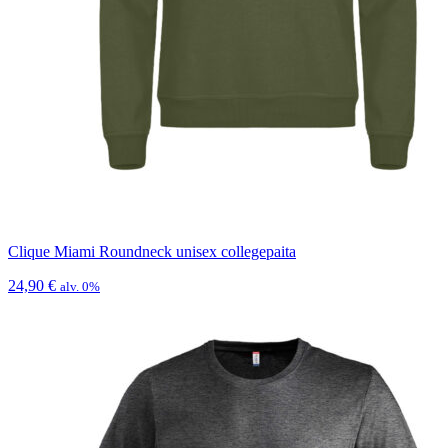
Clique Miami Roundneck unisex collegepaita
24,90
€
alv. 0%