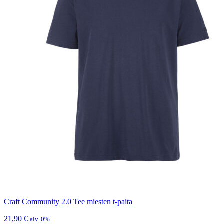
Craft Community 2.0 Tee miesten t-paita
21,90
€
alv. 0%