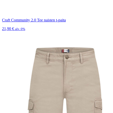
Craft Community 2.0 Tee naisten t-paita
21,90
€
alv. 0%