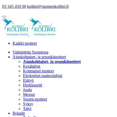
03 345 450 00
kolibri@suomenkolibri.fi
Kaikki tuotteet
Valmistettu Suomessa
Ajankohtaiset- ja sesonkituotteet
Ajankohtaiset- ja sesonkituotteet
Kesälahjat
Kotimaiset tuotteet
Ekologiset mainoslahjat
Etätyö
Herkkusetit
Joulu
Messut
Suomi-tuotteet
Syksy
Talvi
Brändit