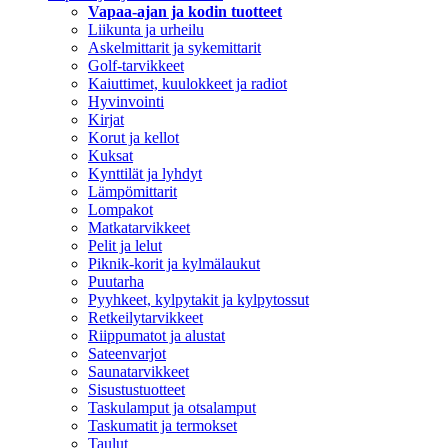
Vapaa-ajan ja kodin tuotteet
Liikunta ja urheilu
Askelmittarit ja sykemittarit
Golf-tarvikkeet
Kaiuttimet, kuulokkeet ja radiot
Hyvinvointi
Kirjat
Korut ja kellot
Kuksat
Kynttilät ja lyhdyt
Lämpömittarit
Lompakot
Matkatarvikkeet
Pelit ja lelut
Piknik-korit ja kylmälaukut
Puutarha
Pyyhkeet, kylpytakit ja kylpytossut
Retkeilytarvikkeet
Riippumatot ja alustat
Sateenvarjot
Saunatarvikkeet
Sisustustuotteet
Taskulamput ja otsalamput
Taskumatit ja termokset
Taulut