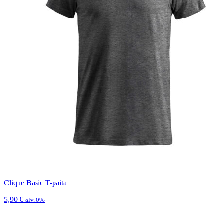
Clique Basic T-paita
5,90
€
alv. 0%