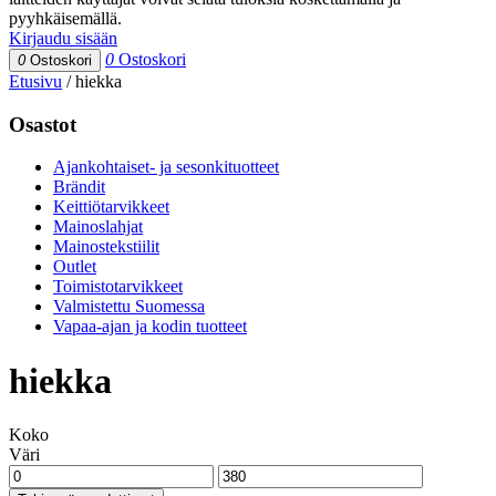
pyyhkäisemällä.
Kirjaudu sisään
0
Ostoskori
0
Ostoskori
Etusivu
/
hiekka
Osastot
Ajankohtaiset- ja sesonkituotteet
Brändit
Keittiötarvikkeet
Mainoslahjat
Mainostekstiilit
Outlet
Toimistotarvikkeet
Valmistettu Suomessa
Vapaa-ajan ja kodin tuotteet
hiekka
Koko
Väri