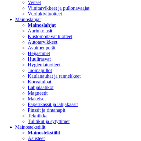
Veitset
Viinitarvikkeet ja pullonavaajat
Vuolukivituotteet
Mainoslahjat
Mainoslahjat
Aurinkolasit
Kustomoitavat tuotteet
Autotarvikkeet
Avaimenperät
Heijastimet
Huulirasvat
Hygieniatuotteet
Juomapullot
Kaulanauhat ja rannekkeet
Korvatulpat
Lahjalaatikot
Magneetit
Makeiset
Paperikassit ja lahjakassit
Pinssit ja rintanapit
Tekniikka
Tulitikut ja sytyttimet
Mainostekstiilit
Mainostekstiilit
Asusteet