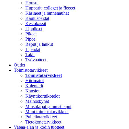
Housut
Hupparit, colleget ja fleecet
Käsineet ja rannenauhat
Kauluspaidat
Kestokassit
Lippikset
Pikeet
Pipot
Reput ja laukut
T-paidat
Takit
Työvaatteet
Outlet
Toimistotarvikkeet
Toimistotarvikkeet
Hiirimatot
Kalenterit
Kansiot
Käyntikorttikotelot
Mainoskynät
Muistikirjat ja muistilaput
Muut toimistotarvikkeet
Puhelintarvikkeet
Tietokonetarvikkeet
Vapaa-ajan ja kodin tuotteet