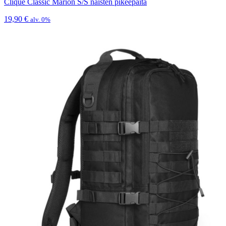
Clique Classic Marion S/S naisten pikeepaita
19,90
€
alv. 0%