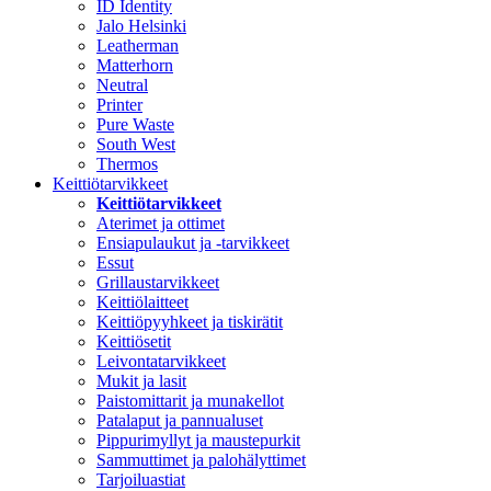
ID Identity
Jalo Helsinki
Leatherman
Matterhorn
Neutral
Printer
Pure Waste
South West
Thermos
Keittiötarvikkeet
Keittiötarvikkeet
Aterimet ja ottimet
Ensiapulaukut ja -tarvikkeet
Essut
Grillaustarvikkeet
Keittiölaitteet
Keittiöpyyhkeet ja tiskirätit
Keittiösetit
Leivontatarvikkeet
Mukit ja lasit
Paistomittarit ja munakellot
Patalaput ja pannualuset
Pippurimyllyt ja maustepurkit
Sammuttimet ja palohälyttimet
Tarjoiluastiat