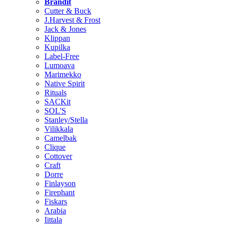
Brändit
Cutter & Buck
J.Harvest & Frost
Jack & Jones
Klippan
Kupilka
Label-Free
Lumoava
Marimekko
Native Spirit
Rituals
SACKit
SOL'S
Stanley/Stella
Vilikkala
Camelbak
Clique
Cottover
Craft
Dorre
Finlayson
Firephant
Fiskars
Arabia
Iittala