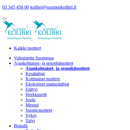
03 345 450 00
kolibri@suomenkolibri.fi
Kaikki tuotteet
Valmistettu Suomessa
Ajankohtaiset- ja sesonkituotteet
Ajankohtaiset- ja sesonkituotteet
Kesälahjat
Kotimaiset tuotteet
Ekologiset mainoslahjat
Etätyö
Herkkusetit
Joulu
Messut
Suomi-tuotteet
Syksy
Talvi
Brändit