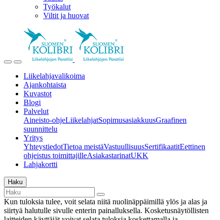
Työkalut
Viltit ja huovat
Liikelahjavalikoima
Ajankohtaista
Kuvastot
Blogi
Palvelut
Aineisto-ohje
Liikelahjat
Sopimusasiakkuus
Graafinen
suunnittelu
Yritys
Yhteystiedot
Tietoa meistä
Vastuullisuus
Sertifikaatit
Eettinen
ohjeistus toimittajille
Asiakastarinat
UKK
Lahjakortti
Haku
Kun tuloksia tulee, voit selata niitä nuolinäppäimillä ylös ja alas ja
siirtyä halutulle sivulle enterin painalluksella. Kosketusnäytöllisten
laitteiden käyttäjät voivat selata tuloksia koskettamalla ja