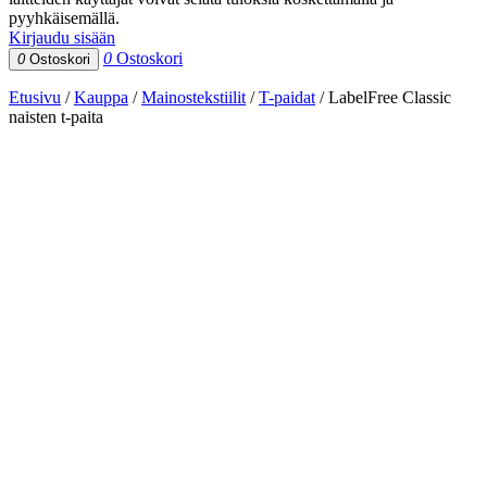
pyyhkäisemällä.
Kirjaudu sisään
0
Ostoskori
0
Ostoskori
Etusivu
/
Kauppa
/
Mainostekstiilit
/
T-paidat
/
LabelFree Classic
naisten t-paita