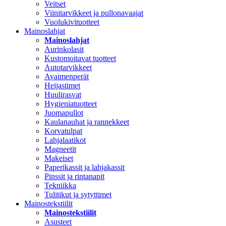
Veitset
Viinitarvikkeet ja pullonavaajat
Vuolukivituotteet
Mainoslahjat
Mainoslahjat
Aurinkolasit
Kustomoitavat tuotteet
Autotarvikkeet
Avaimenperät
Heijastimet
Huulirasvat
Hygieniatuotteet
Juomapullot
Kaulanauhat ja rannekkeet
Korvatulpat
Lahjalaatikot
Magneetit
Makeiset
Paperikassit ja lahjakassit
Pinssit ja rintanapit
Tekniikka
Tulitikut ja sytyttimet
Mainostekstiilit
Mainostekstiilit
Asusteet