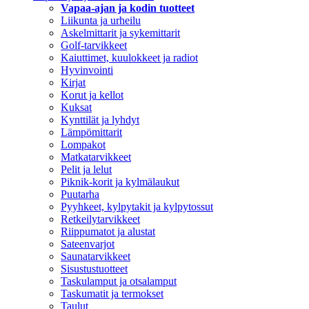
Vapaa-ajan ja kodin tuotteet
Liikunta ja urheilu
Askelmittarit ja sykemittarit
Golf-tarvikkeet
Kaiuttimet, kuulokkeet ja radiot
Hyvinvointi
Kirjat
Korut ja kellot
Kuksat
Kynttilät ja lyhdyt
Lämpömittarit
Lompakot
Matkatarvikkeet
Pelit ja lelut
Piknik-korit ja kylmälaukut
Puutarha
Pyyhkeet, kylpytakit ja kylpytossut
Retkeilytarvikkeet
Riippumatot ja alustat
Sateenvarjot
Saunatarvikkeet
Sisustustuotteet
Taskulamput ja otsalamput
Taskumatit ja termokset
Taulut