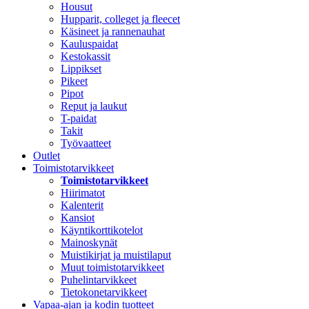
Housut
Hupparit, colleget ja fleecet
Käsineet ja rannenauhat
Kauluspaidat
Kestokassit
Lippikset
Pikeet
Pipot
Reput ja laukut
T-paidat
Takit
Työvaatteet
Outlet
Toimistotarvikkeet
Toimistotarvikkeet
Hiirimatot
Kalenterit
Kansiot
Käyntikorttikotelot
Mainoskynät
Muistikirjat ja muistilaput
Muut toimistotarvikkeet
Puhelintarvikkeet
Tietokonetarvikkeet
Vapaa-ajan ja kodin tuotteet