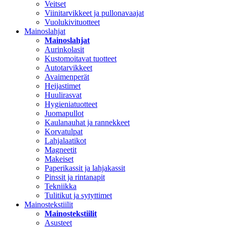
Veitset
Viinitarvikkeet ja pullonavaajat
Vuolukivituotteet
Mainoslahjat
Mainoslahjat
Aurinkolasit
Kustomoitavat tuotteet
Autotarvikkeet
Avaimenperät
Heijastimet
Huulirasvat
Hygieniatuotteet
Juomapullot
Kaulanauhat ja rannekkeet
Korvatulpat
Lahjalaatikot
Magneetit
Makeiset
Paperikassit ja lahjakassit
Pinssit ja rintanapit
Tekniikka
Tulitikut ja sytyttimet
Mainostekstiilit
Mainostekstiilit
Asusteet