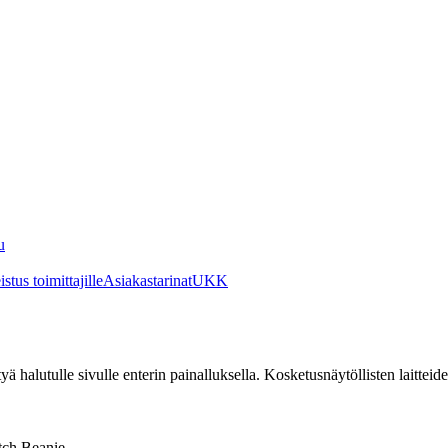
u
stus toimittajille
Asiakastarinat
UKK
irtyä halutulle sivulle enterin painalluksella. Kosketusnäytöllisten laittei
tch Beanie