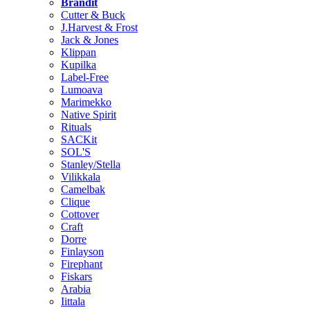
Brändit
Cutter & Buck
J.Harvest & Frost
Jack & Jones
Klippan
Kupilka
Label-Free
Lumoava
Marimekko
Native Spirit
Rituals
SACKit
SOL'S
Stanley/Stella
Vilikkala
Camelbak
Clique
Cottover
Craft
Dorre
Finlayson
Firephant
Fiskars
Arabia
Iittala