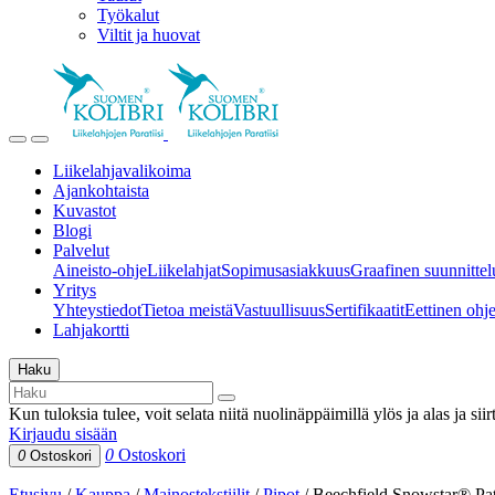
Työkalut
Viltit ja huovat
Liikelahjavalikoima
Ajankohtaista
Kuvastot
Blogi
Palvelut
Aineisto-ohje
Liikelahjat
Sopimusasiakkuus
Graafinen suunnittel
Yritys
Yhteystiedot
Tietoa meistä
Vastuullisuus
Sertifikaatit
Eettinen ohjei
Lahjakortti
Haku
Kun tuloksia tulee, voit selata niitä nuolinäppäimillä ylös ja alas ja si
Kirjaudu sisään
0
Ostoskori
0
Ostoskori
Etusivu
/
Kauppa
/
Mainostekstiilit
/
Pipot
/
Beechfield Snowstar® Pa