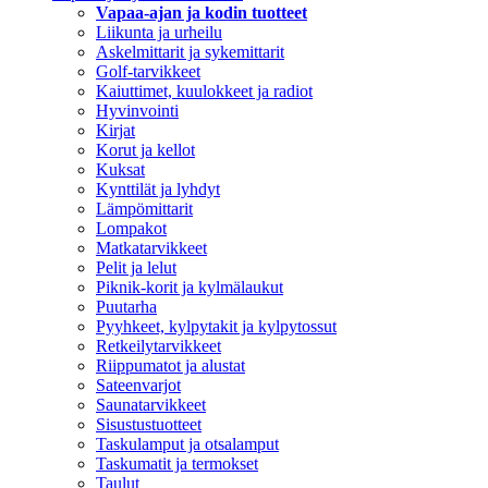
Vapaa-ajan ja kodin tuotteet
Liikunta ja urheilu
Askelmittarit ja sykemittarit
Golf-tarvikkeet
Kaiuttimet, kuulokkeet ja radiot
Hyvinvointi
Kirjat
Korut ja kellot
Kuksat
Kynttilät ja lyhdyt
Lämpömittarit
Lompakot
Matkatarvikkeet
Pelit ja lelut
Piknik-korit ja kylmälaukut
Puutarha
Pyyhkeet, kylpytakit ja kylpytossut
Retkeilytarvikkeet
Riippumatot ja alustat
Sateenvarjot
Saunatarvikkeet
Sisustustuotteet
Taskulamput ja otsalamput
Taskumatit ja termokset
Taulut