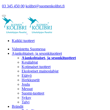
03 345 450 00
kolibri@suomenkolibri.fi
Kaikki tuotteet
Valmistettu Suomessa
Ajankohtaiset- ja sesonkituotteet
Ajankohtaiset- ja sesonkituotteet
Kesälahjat
Kotimaiset tuotteet
Ekologiset mainoslahjat
Etätyö
Herkkusetit
Joulu
Messut
Suomi-tuotteet
Syksy
Talvi
Brändit