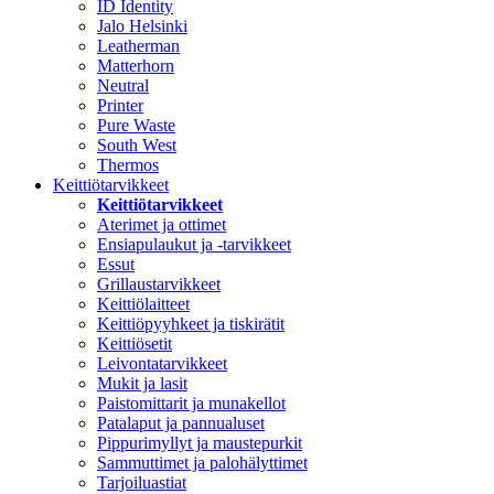
ID Identity
Jalo Helsinki
Leatherman
Matterhorn
Neutral
Printer
Pure Waste
South West
Thermos
Keittiötarvikkeet
Keittiötarvikkeet
Aterimet ja ottimet
Ensiapulaukut ja -tarvikkeet
Essut
Grillaustarvikkeet
Keittiölaitteet
Keittiöpyyhkeet ja tiskirätit
Keittiösetit
Leivontatarvikkeet
Mukit ja lasit
Paistomittarit ja munakellot
Patalaput ja pannualuset
Pippurimyllyt ja maustepurkit
Sammuttimet ja palohälyttimet
Tarjoiluastiat