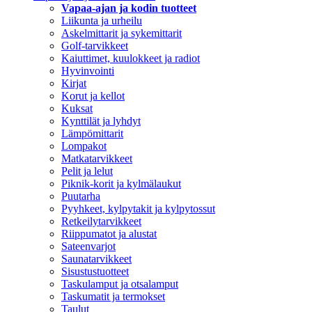
Vapaa-ajan ja kodin tuotteet
Liikunta ja urheilu
Askelmittarit ja sykemittarit
Golf-tarvikkeet
Kaiuttimet, kuulokkeet ja radiot
Hyvinvointi
Kirjat
Korut ja kellot
Kuksat
Kynttilät ja lyhdyt
Lämpömittarit
Lompakot
Matkatarvikkeet
Pelit ja lelut
Piknik-korit ja kylmälaukut
Puutarha
Pyyhkeet, kylpytakit ja kylpytossut
Retkeilytarvikkeet
Riippumatot ja alustat
Sateenvarjot
Saunatarvikkeet
Sisustustuotteet
Taskulamput ja otsalamput
Taskumatit ja termokset
Taulut