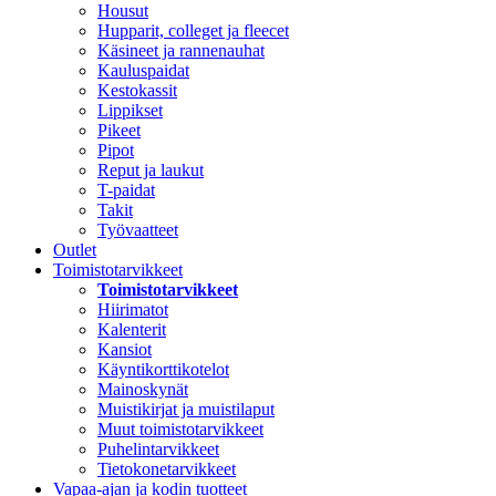
Housut
Hupparit, colleget ja fleecet
Käsineet ja rannenauhat
Kauluspaidat
Kestokassit
Lippikset
Pikeet
Pipot
Reput ja laukut
T-paidat
Takit
Työvaatteet
Outlet
Toimistotarvikkeet
Toimistotarvikkeet
Hiirimatot
Kalenterit
Kansiot
Käyntikorttikotelot
Mainoskynät
Muistikirjat ja muistilaput
Muut toimistotarvikkeet
Puhelintarvikkeet
Tietokonetarvikkeet
Vapaa-ajan ja kodin tuotteet