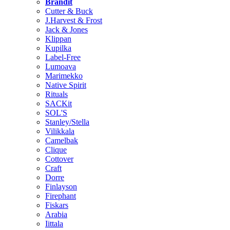
Brändit
Cutter & Buck
J.Harvest & Frost
Jack & Jones
Klippan
Kupilka
Label-Free
Lumoava
Marimekko
Native Spirit
Rituals
SACKit
SOL'S
Stanley/Stella
Vilikkala
Camelbak
Clique
Cottover
Craft
Dorre
Finlayson
Firephant
Fiskars
Arabia
Iittala