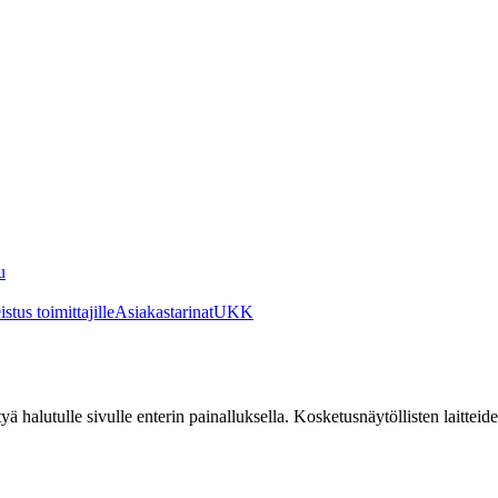
u
stus toimittajille
Asiakastarinat
UKK
irtyä halutulle sivulle enterin painalluksella. Kosketusnäytöllisten laittei