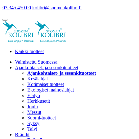
03 345 450 00
kolibri@suomenkolibri.fi
Kaikki tuotteet
Valmistettu Suomessa
Ajankohtaiset- ja sesonkituotteet
Ajankohtaiset- ja sesonkituotteet
Kesälahjat
Kotimaiset tuotteet
Ekologiset mainoslahjat
Etätyö
Herkkusetit
Joulu
Messut
Suomi-tuotteet
Syksy
Talvi
Brändit