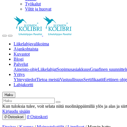
Työkalut
Viltit ja huovat
Liikelahjavalikoima
Ajankohtaista
Kuvastot
Blogi
Palvelut
Aineisto-ohje
Liikelahjat
Sopimusasiakkuus
Graafinen suunnittel
Yritys
Yhteystiedot
Tietoa meistä
Vastuullisuus
Sertifikaatit
Eettinen ohjei
Lahjakortti
Haku
Kun tuloksia tulee, voit selata niitä nuolinäppäimillä ylös ja alas ja si
Kirjaudu sisään
0
Ostoskori
0
Ostoskori
Etusivu
/
Kauppa
/
Mainostekstiilit
/
Lippikset
/
Marvin hattu