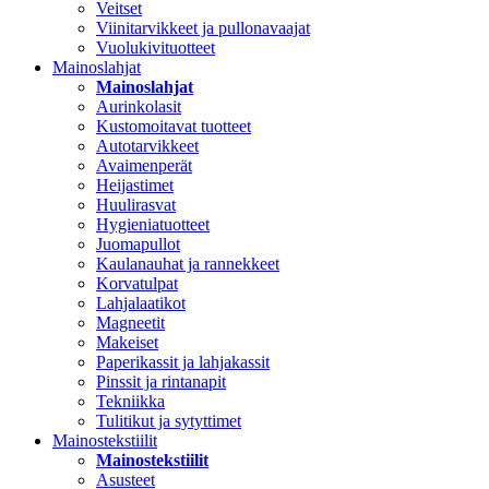
Veitset
Viinitarvikkeet ja pullonavaajat
Vuolukivituotteet
Mainoslahjat
Mainoslahjat
Aurinkolasit
Kustomoitavat tuotteet
Autotarvikkeet
Avaimenperät
Heijastimet
Huulirasvat
Hygieniatuotteet
Juomapullot
Kaulanauhat ja rannekkeet
Korvatulpat
Lahjalaatikot
Magneetit
Makeiset
Paperikassit ja lahjakassit
Pinssit ja rintanapit
Tekniikka
Tulitikut ja sytyttimet
Mainostekstiilit
Mainostekstiilit
Asusteet