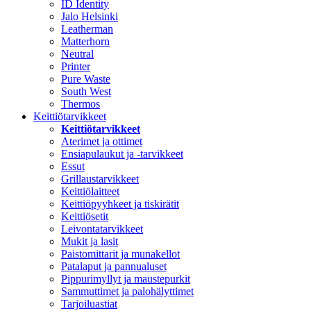
ID Identity
Jalo Helsinki
Leatherman
Matterhorn
Neutral
Printer
Pure Waste
South West
Thermos
Keittiötarvikkeet
Keittiötarvikkeet
Aterimet ja ottimet
Ensiapulaukut ja -tarvikkeet
Essut
Grillaustarvikkeet
Keittiölaitteet
Keittiöpyyhkeet ja tiskirätit
Keittiösetit
Leivontatarvikkeet
Mukit ja lasit
Paistomittarit ja munakellot
Patalaput ja pannualuset
Pippurimyllyt ja maustepurkit
Sammuttimet ja palohälyttimet
Tarjoiluastiat