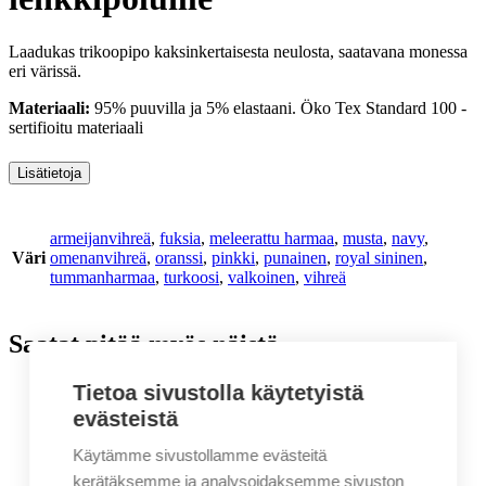
Laadukas trikoopipo kaksinkertaisesta neulosta, saatavana monessa
eri värissä.
Materiaali:
95% puuvilla ja 5% elastaani. Öko Tex Standard 100 -
sertifioitu materiaali
Lisätietoja
armeijanvihreä
,
fuksia
,
meleerattu harmaa
,
musta
,
navy
,
Väri
omenanvihreä
,
oranssi
,
pinkki
,
punainen
,
royal sininen
,
tummanharmaa
,
turkoosi
,
valkoinen
,
vihreä
Saatat pitää myös näistä
Tietoa sivustolla käytetyistä
evästeistä
Käytämme sivustollamme evästeitä
kerätäksemme ja analysoidaksemme sivuston