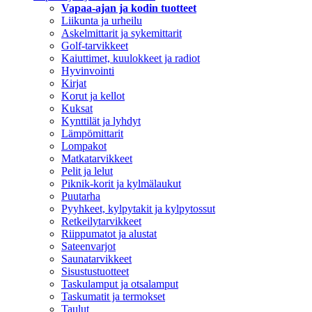
Vapaa-ajan ja kodin tuotteet
Liikunta ja urheilu
Askelmittarit ja sykemittarit
Golf-tarvikkeet
Kaiuttimet, kuulokkeet ja radiot
Hyvinvointi
Kirjat
Korut ja kellot
Kuksat
Kynttilät ja lyhdyt
Lämpömittarit
Lompakot
Matkatarvikkeet
Pelit ja lelut
Piknik-korit ja kylmälaukut
Puutarha
Pyyhkeet, kylpytakit ja kylpytossut
Retkeilytarvikkeet
Riippumatot ja alustat
Sateenvarjot
Saunatarvikkeet
Sisustustuotteet
Taskulamput ja otsalamput
Taskumatit ja termokset
Taulut