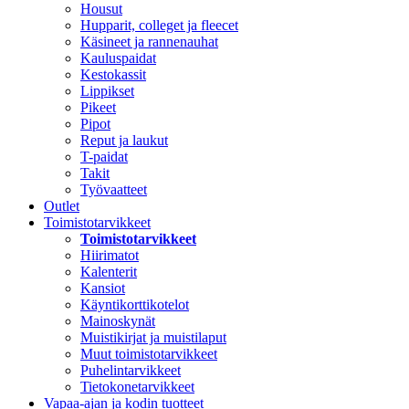
Housut
Hupparit, colleget ja fleecet
Käsineet ja rannenauhat
Kauluspaidat
Kestokassit
Lippikset
Pikeet
Pipot
Reput ja laukut
T-paidat
Takit
Työvaatteet
Outlet
Toimistotarvikkeet
Toimistotarvikkeet
Hiirimatot
Kalenterit
Kansiot
Käyntikorttikotelot
Mainoskynät
Muistikirjat ja muistilaput
Muut toimistotarvikkeet
Puhelintarvikkeet
Tietokonetarvikkeet
Vapaa-ajan ja kodin tuotteet