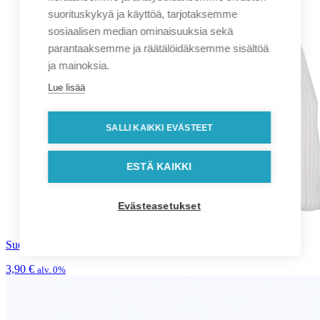
suorituskykyä ja käyttöä, tarjotaksemme
sosiaalisen median ominaisuuksia sekä
parantaaksemme ja räätälöidäksemme sisältöä
ja mainoksia.
Lue lisää
SALLI KAIKKI EVÄSTEET
ESTÄ KAIKKI
Evästeasetukset
Suomi-pipo SK106
3,90
€
alv. 0%