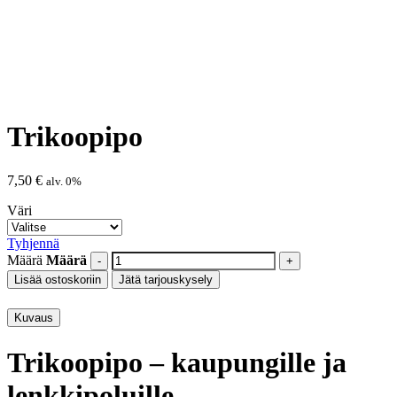
Trikoopipo
7,50
€
alv. 0%
Väri
Tyhjennä
Määrä
Määrä
Lisää ostoskoriin
Jätä tarjouskysely
Kuvaus
Trikoopipo – kaupungille ja
lenkkipoluille