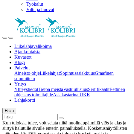
Työkalut
Viltit ja huovat
Liikelahjavalikoima
Ajankohtaista
Kuvastot
Blogi
Palvelut
Aineisto-ohje
Liikelahjat
Sopimusasiakkuus
Graafinen
suunnittelu
Yritys
Yhteystiedot
Tietoa meistä
Vastuullisuus
Sertifikaatit
Eettinen
ohjeistus toimittajille
Asiakastarinat
UKK
Lahjakortti
Haku
Kun tuloksia tulee, voit selata niitä nuolinäppäimillä ylös ja alas ja
siirtyä halutulle sivulle enterin painalluksella. Kosketusnäytöllisten
laitteiden käyttäjät voivat selata tuloksia koskettamalla ja