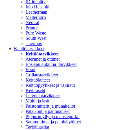
ID Identity
Jalo Helsinki
Leatherman
Matterhorn
Neutral
Printer
Pure Waste
South West
Thermos
Keittiötarvikkeet
Keittiötarvikkeet
Aterimet ja ottimet
Ensiapulaukut ja -tarvikkeet
Essut
Grillaustarvikkeet
Keittiölaitteet
Keittiöpyyhkeet ja tiskirätit
Keittiösetit
Leivontatarvikkeet
Mukit ja lasit
Paistomittarit ja munakellot
Patalaput ja pannualuset
Pippurimyllyt ja maustepurkit
Sammuttimet ja palohälyttimet
Tarjoiluastiat