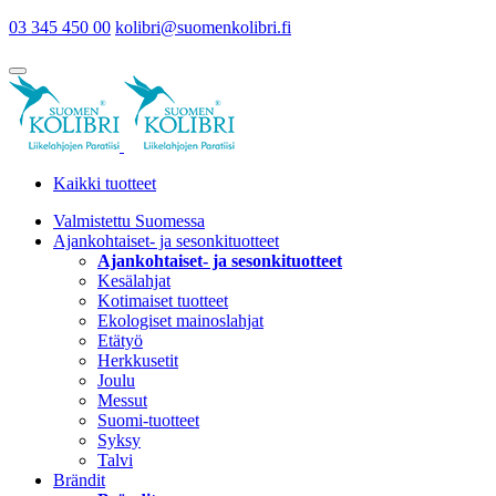
03 345 450 00
kolibri@suomenkolibri.fi
Kaikki tuotteet
Valmistettu Suomessa
Ajankohtaiset- ja sesonkituotteet
Ajankohtaiset- ja sesonkituotteet
Kesälahjat
Kotimaiset tuotteet
Ekologiset mainoslahjat
Etätyö
Herkkusetit
Joulu
Messut
Suomi-tuotteet
Syksy
Talvi
Brändit