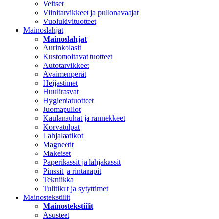
Veitset
Viinitarvikkeet ja pullonavaajat
Vuolukivituotteet
Mainoslahjat
Mainoslahjat
Aurinkolasit
Kustomoitavat tuotteet
Autotarvikkeet
Avaimenperät
Heijastimet
Huulirasvat
Hygieniatuotteet
Juomapullot
Kaulanauhat ja rannekkeet
Korvatulpat
Lahjalaatikot
Magneetit
Makeiset
Paperikassit ja lahjakassit
Pinssit ja rintanapit
Tekniikka
Tulitikut ja sytyttimet
Mainostekstiilit
Mainostekstiilit
Asusteet