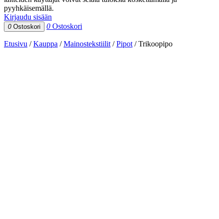
pyyhkäisemällä.
Kirjaudu sisään
0
Ostoskori
0
Ostoskori
Etusivu
/
Kauppa
/
Mainostekstiilit
/
Pipot
/
Trikoopipo