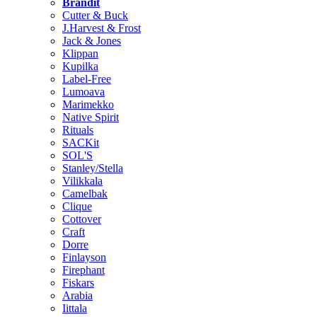
Brändit
Cutter & Buck
J.Harvest & Frost
Jack & Jones
Klippan
Kupilka
Label-Free
Lumoava
Marimekko
Native Spirit
Rituals
SACKit
SOL'S
Stanley/Stella
Vilikkala
Camelbak
Clique
Cottover
Craft
Dorre
Finlayson
Firephant
Fiskars
Arabia
Iittala