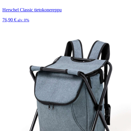
Herschel Classic tietokonereppu
76,90
€
alv. 0%