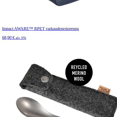
Impact AWARE™ RPET varkaudenestoreppu
68,90
€
alv. 0%