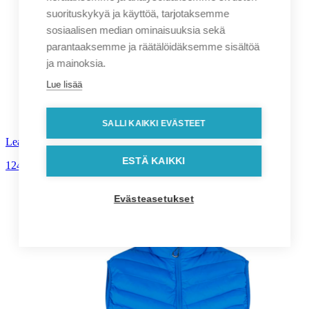
suorituskykyä ja käyttöä, tarjotaksemme
sosiaalisen median ominaisuuksia sekä
parantaaksemme ja räätälöidäksemme sisältöä
ja mainoksia.
Lue lisää
SALLI KAIKKI EVÄSTEET
Leatherman Free P2
ESTÄ KAIKKI
124,60
€
alv. 0%
Evästeasetukset