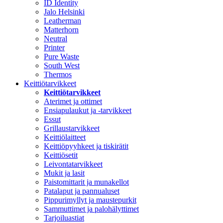
ID Identity
Jalo Helsinki
Leatherman
Matterhorn
Neutral
Printer
Pure Waste
South West
Thermos
Keittiötarvikkeet
Keittiötarvikkeet
Aterimet ja ottimet
Ensiapulaukut ja -tarvikkeet
Essut
Grillaustarvikkeet
Keittiölaitteet
Keittiöpyyhkeet ja tiskirätit
Keittiösetit
Leivontatarvikkeet
Mukit ja lasit
Paistomittarit ja munakellot
Patalaput ja pannualuset
Pippurimyllyt ja maustepurkit
Sammuttimet ja palohälyttimet
Tarjoiluastiat