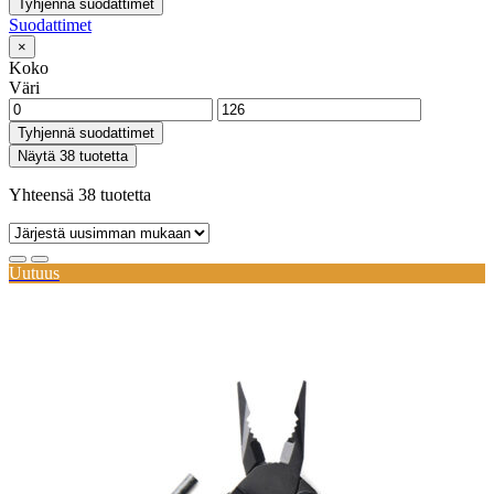
Tyhjennä suodattimet
Suodattimet
×
Koko
Väri
Tyhjennä suodattimet
Näytä 38 tuotetta
Yhteensä 38 tuotetta
Uutuus