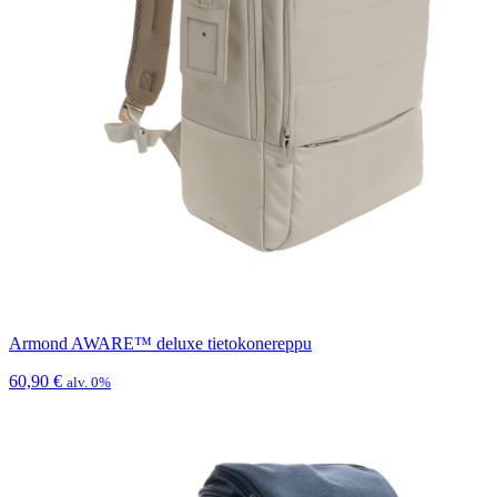
Armond AWARE™ deluxe tietokonereppu
60,90
€
alv. 0%