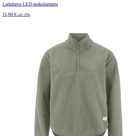
Ladattava LED-taskulamppu
11,90
€
alv. 0%