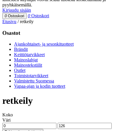
pyyhkäisemällä.
Kirjaudu sisään
0
Ostoskori
0
Ostoskori
Etusivu
/
retkeily
Osastot
Ajankohtaiset- ja sesonkituotteet
Brändit
Keittiötarvikkeet
Mainoslahjat
Mainostekstiilit
Outlet
Toimistotarvikkeet
Valmistettu Suomessa
Vapaa-ajan ja kodin tuotteet
retkeily
Koko
Väri