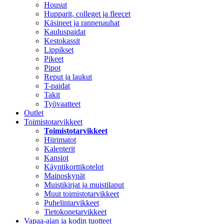
Housut
Hupparit, colleget ja fleecet
Käsineet ja rannenauhat
Kauluspaidat
Kestokassit
Lippikset
Pikeet
Pipot
Reput ja laukut
T-paidat
Takit
Työvaatteet
Outlet
Toimistotarvikkeet
Toimistotarvikkeet
Hiirimatot
Kalenterit
Kansiot
Käyntikorttikotelot
Mainoskynät
Muistikirjat ja muistilaput
Muut toimistotarvikkeet
Puhelintarvikkeet
Tietokonetarvikkeet
Vapaa-ajan ja kodin tuotteet