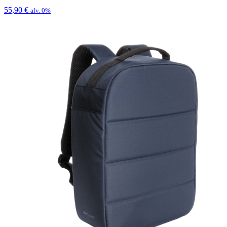
55,90
€
alv. 0%