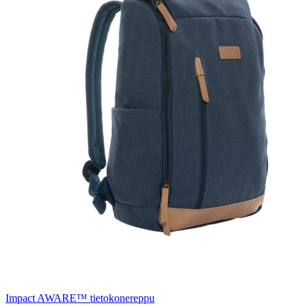
Impact AWARE™ tietokonereppu