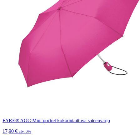
FARE® AOC Mini pocket kokoontaittuva sateenvarjo
17,90
€
alv. 0%