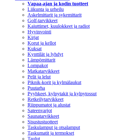
Vapaa-ajan ja kodin tuotteet
Liikunta ja urheilu
Askelmittarit ja sykemittarit
Golf-tarvikkeet
Kaiuttimet, kuulokkeet ja radiot
Hyvinvointi
Kirjat
Korut ja kellot
Kuksat
Kynttilät ja lyhdyt
Lämpömittarit
Lompakot
Matkatarvikkeet
Pelit ja lelut
Piknik-korit ja kylmälaukut
Puutarha
Pyyhkeet, kylpytakit ja kylpytossut
Retkeilytarvikkeet
Riippumatot ja alustat
Sateenvarjot
Saunatarvikkeet
Sisustustuotteet
Taskulamput ja otsalamput
Taskumatit ja termokset
Taulut