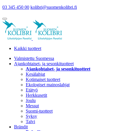
03 345 450 00
kolibri@suomenkolibri.fi
Kaikki tuotteet
Valmistettu Suomessa
Ajankohtaiset- ja sesonkituotteet
Ajankohtaiset- ja sesonkituotteet
Kesälahjat
Kotimaiset tuotteet
Ekologiset mainoslahjat
Etätyö
Herkkusetit
Joulu
Messut
Suomi-tuotteet
Syksy
Talvi
Brändit