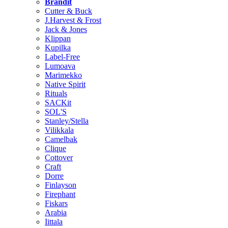
Brändit
Cutter & Buck
J.Harvest & Frost
Jack & Jones
Klippan
Kupilka
Label-Free
Lumoava
Marimekko
Native Spirit
Rituals
SACKit
SOL'S
Stanley/Stella
Vilikkala
Camelbak
Clique
Cottover
Craft
Dorre
Finlayson
Firephant
Fiskars
Arabia
Iittala