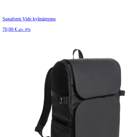
Sagaform Vide kylmäreppu
70,00
€
alv. 0%