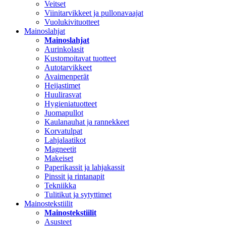
Veitset
Viinitarvikkeet ja pullonavaajat
Vuolukivituotteet
Mainoslahjat
Mainoslahjat
Aurinkolasit
Kustomoitavat tuotteet
Autotarvikkeet
Avaimenperät
Heijastimet
Huulirasvat
Hygieniatuotteet
Juomapullot
Kaulanauhat ja rannekkeet
Korvatulpat
Lahjalaatikot
Magneetit
Makeiset
Paperikassit ja lahjakassit
Pinssit ja rintanapit
Tekniikka
Tulitikut ja sytyttimet
Mainostekstiilit
Mainostekstiilit
Asusteet