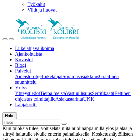
Työkalut
Viltit ja huovat
Liikelahjavalikoima
Ajankohtaista
Kuvastot
Blogi
Palvelut
Aineisto-ohje
Liikelahjat
Sopimusasiakkuus
Graafinen
suunnittelu
Yritys
Yhteystiedot
Tietoa meistä
Vastuullisuus
Sertifikaatit
Eettinen
ohjeistus toimittajille
Asiakastarinat
UKK
Lahjakortti
Haku
Kun tuloksia tulee, voit selata niitä nuolinäppäimillä ylös ja alas ja
siirtyä halutulle sivulle enterin painalluksella. Kosketusnäytöllisten
laitteiden käyttäjät voivat selata tuloksia koskettamalla ja