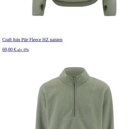
Craft Join Pile Fleece HZ naisten
69,00
€
alv. 0%