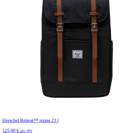
Herschel Retreat™ reppu 23 l
125,90
€
alv. 0%