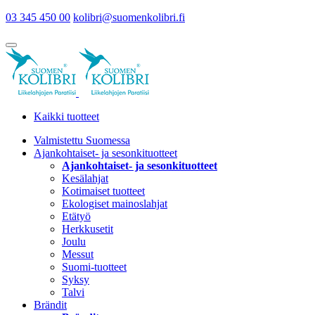
03 345 450 00
kolibri@suomenkolibri.fi
Kaikki tuotteet
Valmistettu Suomessa
Ajankohtaiset- ja sesonkituotteet
Ajankohtaiset- ja sesonkituotteet
Kesälahjat
Kotimaiset tuotteet
Ekologiset mainoslahjat
Etätyö
Herkkusetit
Joulu
Messut
Suomi-tuotteet
Syksy
Talvi
Brändit