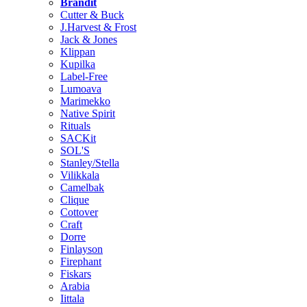
Brändit
Cutter & Buck
J.Harvest & Frost
Jack & Jones
Klippan
Kupilka
Label-Free
Lumoava
Marimekko
Native Spirit
Rituals
SACKit
SOL'S
Stanley/Stella
Vilikkala
Camelbak
Clique
Cottover
Craft
Dorre
Finlayson
Firephant
Fiskars
Arabia
Iittala