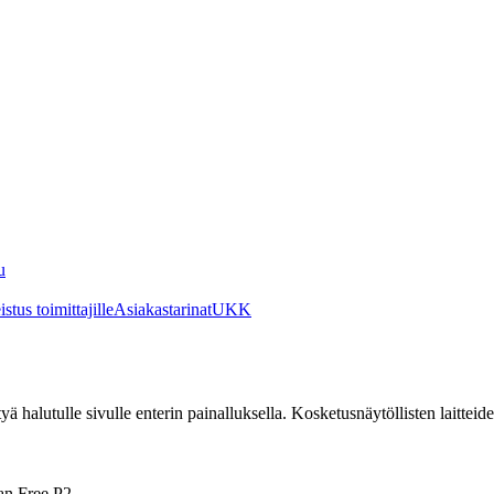
u
stus toimittajille
Asiakastarinat
UKK
irtyä halutulle sivulle enterin painalluksella. Kosketusnäytöllisten laittei
an Free P2