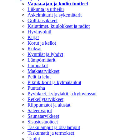
Vapaa-ajan ja kodin tuotteet
Liikunta ja urheilu
Askelmittarit ja sykemittarit
Golf-tarvikkeet
Kaiuttimet, kuulokkeet ja radiot
Hyvinvointi
Kirjat
Korut ja kellot
Kuksat
Kynttilät ja lyhdyt
Lämpömittarit
Lompakot
Matkatarvikkeet
Pelit ja lelut
Piknik-korit ja kylmälaukut
Puutarha
Pyyhkeet, kylpytakit ja kylpytossut
Retkeilytarvikkeet
Riippumatot ja alustat
Sateenvarjot
Saunatarvikkeet
Sisustustuotteet
Taskulamput ja otsalamput
Taskumatit ja termokset
Taulut