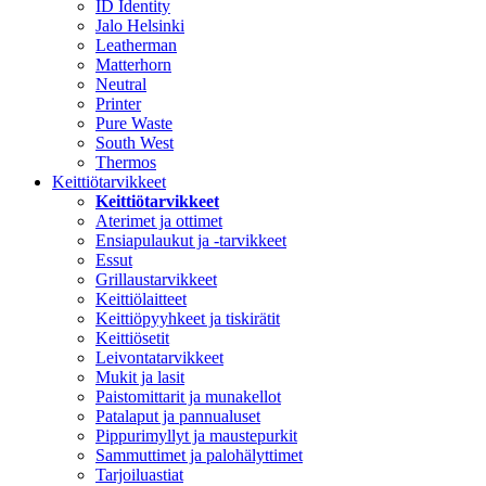
ID Identity
Jalo Helsinki
Leatherman
Matterhorn
Neutral
Printer
Pure Waste
South West
Thermos
Keittiötarvikkeet
Keittiötarvikkeet
Aterimet ja ottimet
Ensiapulaukut ja -tarvikkeet
Essut
Grillaustarvikkeet
Keittiölaitteet
Keittiöpyyhkeet ja tiskirätit
Keittiösetit
Leivontatarvikkeet
Mukit ja lasit
Paistomittarit ja munakellot
Patalaput ja pannualuset
Pippurimyllyt ja maustepurkit
Sammuttimet ja palohälyttimet
Tarjoiluastiat