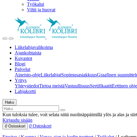
Työkalut
Viltit ja huovat
Liikelahjavalikoima
Ajankohtaista
Kuvastot
Blogi
Palvelut
Aineisto-ohje
Liikelahjat
Sopimusasiakkuus
Graafinen suunnittel
Yritys
Yhteystiedot
Tietoa meistä
Vastuullisuus
Sertifikaatit
Eettinen ohjei
Lahjakortti
Haku
Kun tuloksia tulee, voit selata niitä nuolinäppäimillä ylös ja alas ja si
Kirjaudu sisään
0
Ostoskori
0
Ostoskori
Etusivu
/
Kauppa
/
Vapaa-ajan ja kodin tuotteet
/
Työkalut
/
Leatherm