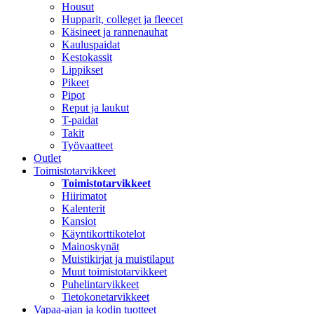
Housut
Hupparit, colleget ja fleecet
Käsineet ja rannenauhat
Kauluspaidat
Kestokassit
Lippikset
Pikeet
Pipot
Reput ja laukut
T-paidat
Takit
Työvaatteet
Outlet
Toimistotarvikkeet
Toimistotarvikkeet
Hiirimatot
Kalenterit
Kansiot
Käyntikorttikotelot
Mainoskynät
Muistikirjat ja muistilaput
Muut toimistotarvikkeet
Puhelintarvikkeet
Tietokonetarvikkeet
Vapaa-ajan ja kodin tuotteet