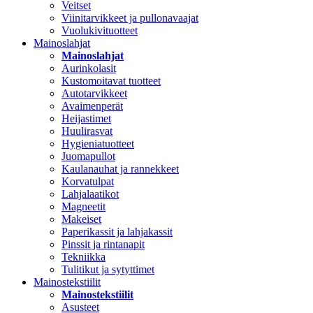
Veitset
Viinitarvikkeet ja pullonavaajat
Vuolukivituotteet
Mainoslahjat
Mainoslahjat
Aurinkolasit
Kustomoitavat tuotteet
Autotarvikkeet
Avaimenperät
Heijastimet
Huulirasvat
Hygieniatuotteet
Juomapullot
Kaulanauhat ja rannekkeet
Korvatulpat
Lahjalaatikot
Magneetit
Makeiset
Paperikassit ja lahjakassit
Pinssit ja rintanapit
Tekniikka
Tulitikut ja sytyttimet
Mainostekstiilit
Mainostekstiilit
Asusteet