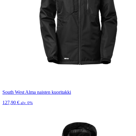
South West Alma naisten kuoritakki
127,90
€
alv. 0%