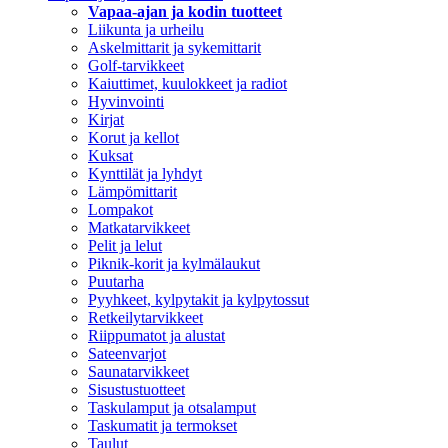
Vapaa-ajan ja kodin tuotteet
Liikunta ja urheilu
Askelmittarit ja sykemittarit
Golf-tarvikkeet
Kaiuttimet, kuulokkeet ja radiot
Hyvinvointi
Kirjat
Korut ja kellot
Kuksat
Kynttilät ja lyhdyt
Lämpömittarit
Lompakot
Matkatarvikkeet
Pelit ja lelut
Piknik-korit ja kylmälaukut
Puutarha
Pyyhkeet, kylpytakit ja kylpytossut
Retkeilytarvikkeet
Riippumatot ja alustat
Sateenvarjot
Saunatarvikkeet
Sisustustuotteet
Taskulamput ja otsalamput
Taskumatit ja termokset
Taulut