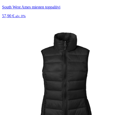
South West Ames miesten toppaliivi
57,90
€
alv. 0%