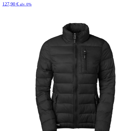
127,90
€
alv. 0%