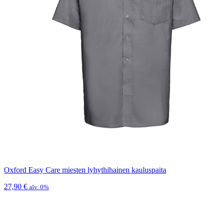
Oxford Easy Care miesten lyhythihainen kauluspaita
27,90
€
alv. 0%