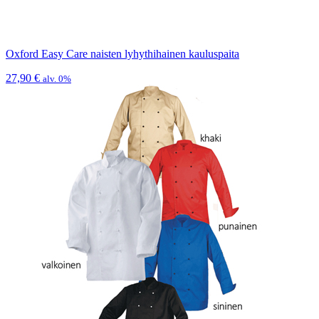
Oxford Easy Care naisten lyhythihainen kauluspaita
27,90
€
alv. 0%