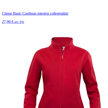
Clique Basic Cardigan miesten collegetakki
27,90
€
alv. 0%