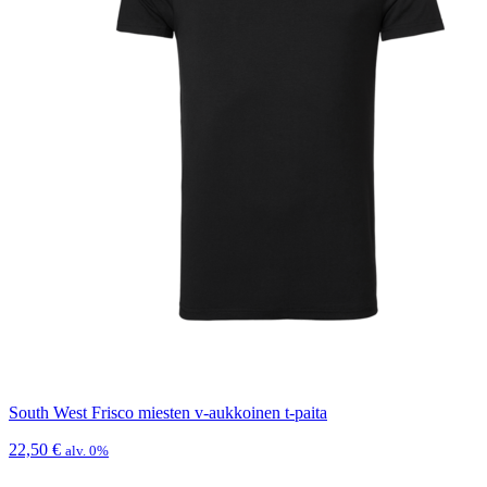
South West Frisco miesten v-aukkoinen t-paita
22,50
€
alv. 0%