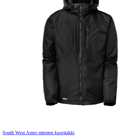
South West Ames miesten kuoritakki