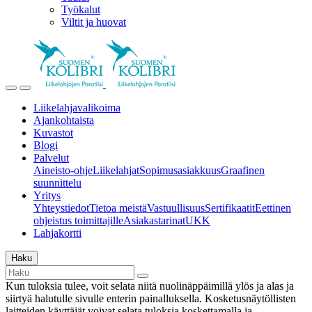
Työkalut
Viltit ja huovat
Liikelahjavalikoima
Ajankohtaista
Kuvastot
Blogi
Palvelut
Aineisto-ohje
Liikelahjat
Sopimusasiakkuus
Graafinen
suunnittelu
Yritys
Yhteystiedot
Tietoa meistä
Vastuullisuus
Sertifikaatit
Eettinen
ohjeistus toimittajille
Asiakastarinat
UKK
Lahjakortti
Haku
Kun tuloksia tulee, voit selata niitä nuolinäppäimillä ylös ja alas ja
siirtyä halutulle sivulle enterin painalluksella. Kosketusnäytöllisten
laitteiden käyttäjät voivat selata tuloksia koskettamalla ja