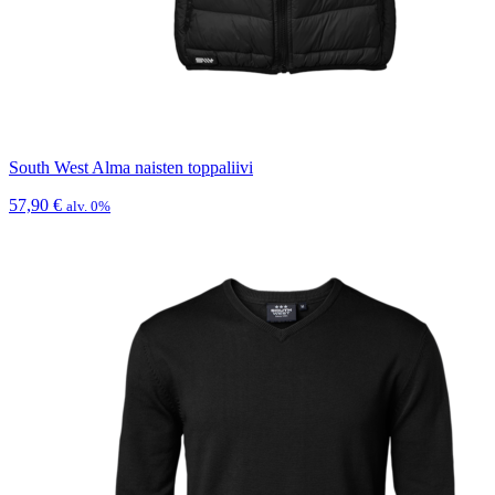
South West Alma naisten toppaliivi
57,90
€
alv. 0%