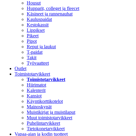
Housut
Hupparit, colleget ja fleecet
Käsineet ja rannenauhat
Kauluspaidat
Kestokassit
Lippikset
Pikeet
Pipot
Reput ja laukut
T-paidat
Takit
Työvaatteet
Outlet
Toimistotarvikkeet
Toimistotarvikkeet
Hiirimatot
Kalenterit
Kansiot
Käyntikorttikotelot
Mainoskynät
Muistikirjat ja muistilaput
Muut toimistotarvikkeet
Puhelintarvikkeet
Tietokonetarvikkeet
Vapaa-ajan ja kodin tuotteet