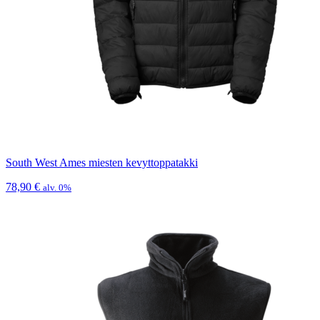
South West Ames miesten kevyttoppatakki
78,90
€
alv. 0%