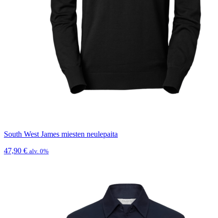
South West James miesten neulepaita
47,90
€
alv. 0%