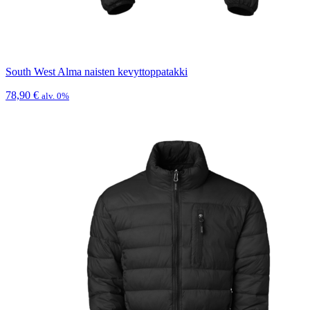
South West Alma naisten kevyttoppatakki
78,90
€
alv. 0%