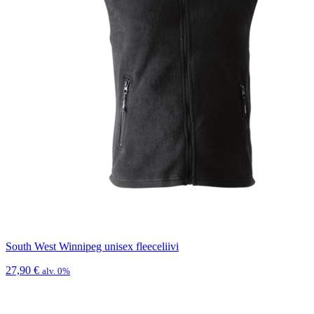
South West Winnipeg unisex fleeceliivi
27,90
€
alv. 0%