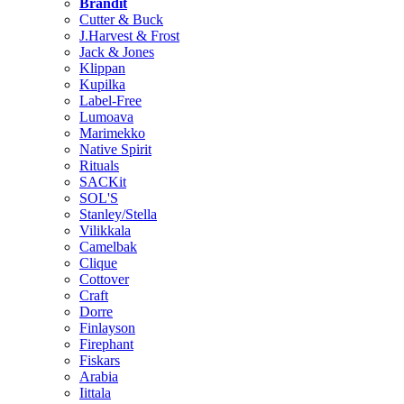
Brändit
Cutter & Buck
J.Harvest & Frost
Jack & Jones
Klippan
Kupilka
Label-Free
Lumoava
Marimekko
Native Spirit
Rituals
SACKit
SOL'S
Stanley/Stella
Vilikkala
Camelbak
Clique
Cottover
Craft
Dorre
Finlayson
Firephant
Fiskars
Arabia
Iittala