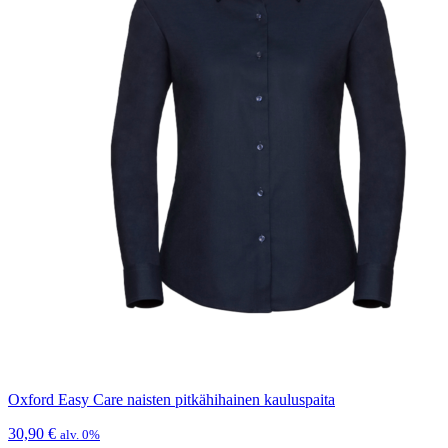
Oxford Easy Care naisten pitkähihainen kauluspaita
30,90
€
alv. 0%