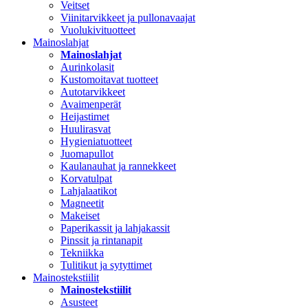
Veitset
Viinitarvikkeet ja pullonavaajat
Vuolukivituotteet
Mainoslahjat
Mainoslahjat
Aurinkolasit
Kustomoitavat tuotteet
Autotarvikkeet
Avaimenperät
Heijastimet
Huulirasvat
Hygieniatuotteet
Juomapullot
Kaulanauhat ja rannekkeet
Korvatulpat
Lahjalaatikot
Magneetit
Makeiset
Paperikassit ja lahjakassit
Pinssit ja rintanapit
Tekniikka
Tulitikut ja sytyttimet
Mainostekstiilit
Mainostekstiilit
Asusteet