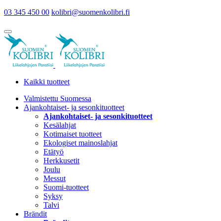
03 345 450 00
kolibri@suomenkolibri.fi
Kaikki tuotteet
Valmistettu Suomessa
Ajankohtaiset- ja sesonkituotteet
Ajankohtaiset- ja sesonkituotteet
Kesälahjat
Kotimaiset tuotteet
Ekologiset mainoslahjat
Etätyö
Herkkusetit
Joulu
Messut
Suomi-tuotteet
Syksy
Talvi
Brändit