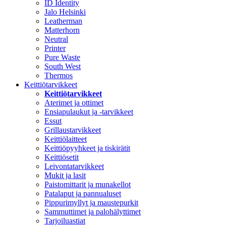
ID Identity
Jalo Helsinki
Leatherman
Matterhorn
Neutral
Printer
Pure Waste
South West
Thermos
Keittiötarvikkeet
Keittiötarvikkeet
Aterimet ja ottimet
Ensiapulaukut ja -tarvikkeet
Essut
Grillaustarvikkeet
Keittiölaitteet
Keittiöpyyhkeet ja tiskirätit
Keittiösetit
Leivontatarvikkeet
Mukit ja lasit
Paistomittarit ja munakellot
Patalaput ja pannualuset
Pippurimyllyt ja maustepurkit
Sammuttimet ja palohälyttimet
Tarjoiluastiat