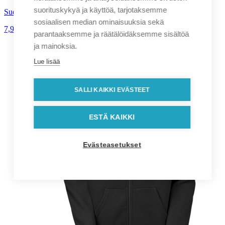
suorituskykyä ja käyttöä, tarjotaksemme
Suomi t-paita
sosiaalisen median ominaisuuksia sekä
7,90
€
alv. 0%
parantaaksemme ja räätälöidäksemme sisältöä
ja mainoksia.
Lue lisää
SALLI KAIKKI EVÄSTEET
ESTÄ KAIKKI
Evästeasetukset