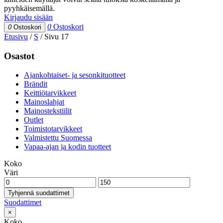
pyyhkäisemällä.
Kirjaudu sisään
0
Ostoskori
0
Ostoskori
Etusivu
/
S
/
Sivu 17
Osastot
Ajankohtaiset- ja sesonkituotteet
Brändit
Keittiötarvikkeet
Mainoslahjat
Mainostekstiilit
Outlet
Toimistotarvikkeet
Valmistettu Suomessa
Vapaa-ajan ja kodin tuotteet
Koko
Väri
Tyhjennä suodattimet
Suodattimet
×
Koko