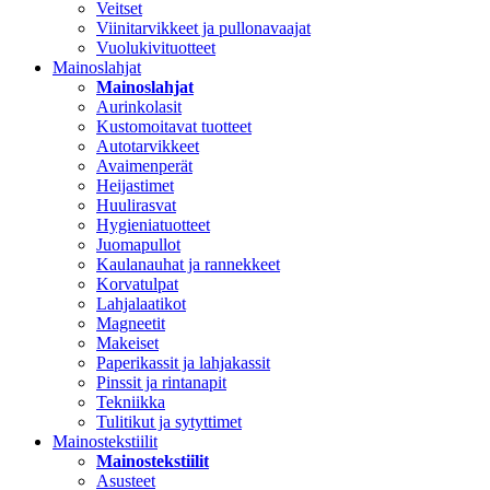
Veitset
Viinitarvikkeet ja pullonavaajat
Vuolukivituotteet
Mainoslahjat
Mainoslahjat
Aurinkolasit
Kustomoitavat tuotteet
Autotarvikkeet
Avaimenperät
Heijastimet
Huulirasvat
Hygieniatuotteet
Juomapullot
Kaulanauhat ja rannekkeet
Korvatulpat
Lahjalaatikot
Magneetit
Makeiset
Paperikassit ja lahjakassit
Pinssit ja rintanapit
Tekniikka
Tulitikut ja sytyttimet
Mainostekstiilit
Mainostekstiilit
Asusteet