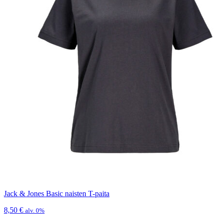
Jack & Jones Basic naisten T-paita
8,50
€
alv. 0%