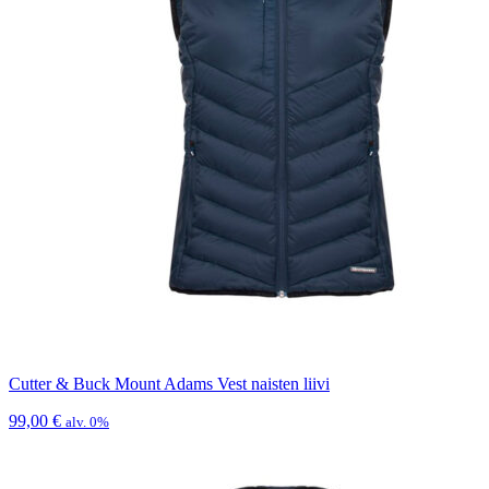
Cutter & Buck Mount Adams Vest naisten liivi
99,00
€
alv. 0%