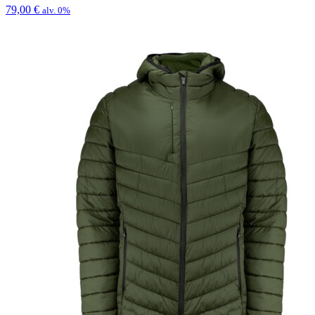
79,00
€
alv. 0%