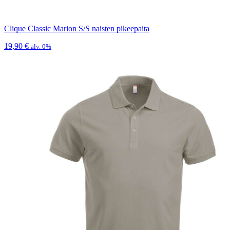
Clique Classic Marion S/S naisten pikeepaita
19,90
€
alv. 0%