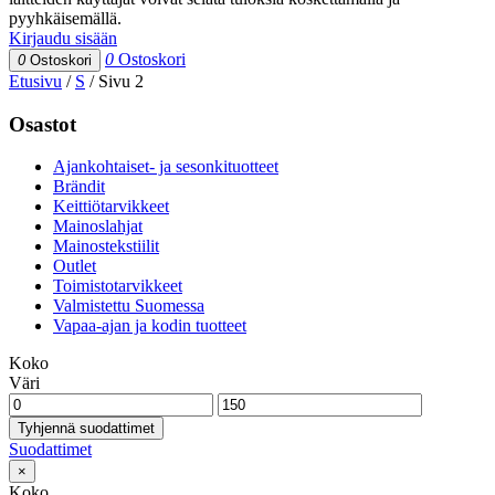
pyyhkäisemällä.
Kirjaudu sisään
0
Ostoskori
0
Ostoskori
Etusivu
/
S
/
Sivu 2
Osastot
Ajankohtaiset- ja sesonkituotteet
Brändit
Keittiötarvikkeet
Mainoslahjat
Mainostekstiilit
Outlet
Toimistotarvikkeet
Valmistettu Suomessa
Vapaa-ajan ja kodin tuotteet
Koko
Väri
Tyhjennä suodattimet
Suodattimet
×
Koko