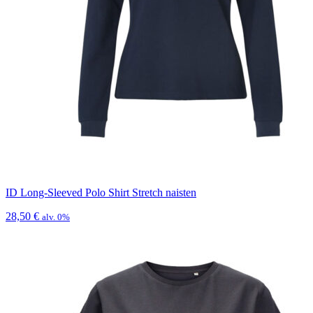
ID Long-Sleeved Polo Shirt Stretch naisten
28,50
€
alv. 0%