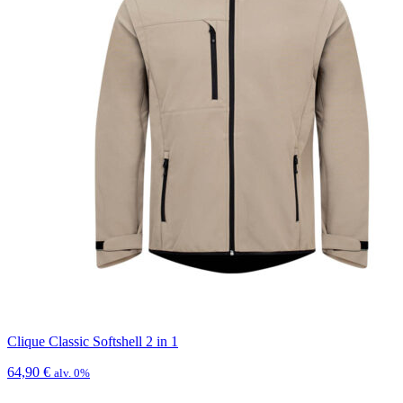
Clique Classic Softshell 2 in 1
64,90
€
alv. 0%