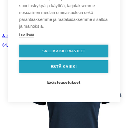
suorituskykyä ja käyttöä, tarjotaksemme
sosiaalisen median ominaisuuksia sekä
parantaaksemme ja räätälöidäksemme sisältöä
ja mainoksia.
Lue lisää
J. Harvest & Frost – Yellow Bow 50 miesten kauluspaita
64,90
€
alv. 0%
SALLI KAIKKI EVÄSTEET
ESTÄ KAIKKI
Evästeasetukset