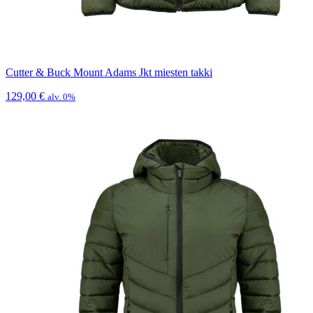
Cutter & Buck Mount Adams Jkt miesten takki
129,00
€
alv. 0%