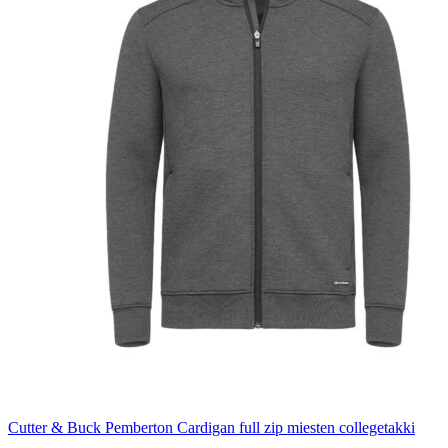
Cutter & Buck Pemberton Cardigan full zip miesten collegetakki