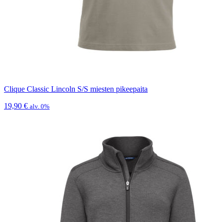
Clique Classic Lincoln S/S miesten pikeepaita
19,90
€
alv. 0%