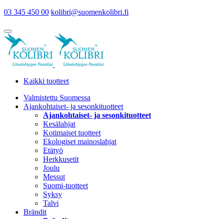
03 345 450 00
kolibri@suomenkolibri.fi
Kaikki tuotteet
Valmistettu Suomessa
Ajankohtaiset- ja sesonkituotteet
Ajankohtaiset- ja sesonkituotteet
Kesälahjat
Kotimaiset tuotteet
Ekologiset mainoslahjat
Etätyö
Herkkusetit
Joulu
Messut
Suomi-tuotteet
Syksy
Talvi
Brändit