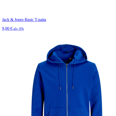
Jack & Jones Basic T-paita
9,00
€
alv. 0%