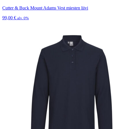
Cutter & Buck Mount Adams Vest miesten liivi
99,00
€
alv. 0%