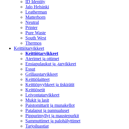
ID Identity
Jalo Helsinki
Leatherman
Matterhorn
Neutral
Printer
Pure Waste
South West
Thermos
Keittiötarvikkeet
Keittiötarvikkeet
Aterimet ja ottimet
Ensiapulaukut ja -tarvikkeet
Essut
Grillaustarvikkeet
Keittiölaitteet
Keittiöpyyhkeet ja tiskirätit
Keittiösetit
Leivontatarvikkeet
Mukit ja lasit
Paistomittarit ja munakellot
Patalaput ja pannualuset
Pippurimyllyt ja maustepurkit
Sammuttimet ja palohälyttimet
Tarjoiluastiat