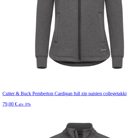
Cutter & Buck Pemberton Cardigan full zip naisten collegetakki
79,00
€
alv. 0%