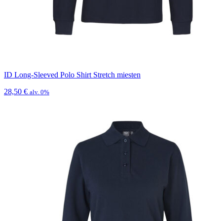
ID Long-Sleeved Polo Shirt Stretch miesten
28,50
€
alv. 0%