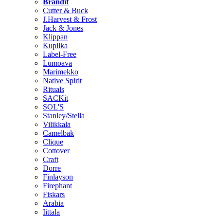
Brändit
Cutter & Buck
J.Harvest & Frost
Jack & Jones
Klippan
Kupilka
Label-Free
Lumoava
Marimekko
Native Spirit
Rituals
SACKit
SOL'S
Stanley/Stella
Vilikkala
Camelbak
Clique
Cottover
Craft
Dorre
Finlayson
Firephant
Fiskars
Arabia
Iittala