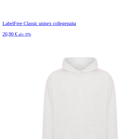
LabelFree Classic unisex collegepaita
20,90
€
alv. 0%