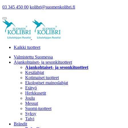
03 345 450 00
kolibri@suomenkolibri.fi
Kaikki tuotteet
Valmistettu Suomessa
Ajankohtaiset- ja sesonkituotteet
Ajankohtaiset- ja sesonkituotteet
Kesälahjat
Kotimaiset tuotteet
Ekologiset mainoslahjat
Etätyö
Herkkusetit
Joulu
Messut
Suomi-tuotteet
Syksy
Talvi
Brändit