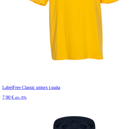
LabelFree Classic unisex t-paita
7,90
€
alv. 0%