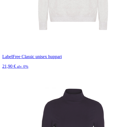
LabelFree Classic unisex huppari
21,90
€
alv. 0%