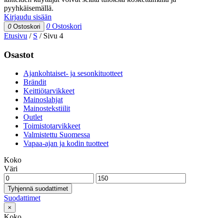
pyyhkäisemällä.
Kirjaudu sisään
0
Ostoskori
0
Ostoskori
Etusivu
/
S
/
Sivu 4
Osastot
Ajankohtaiset- ja sesonkituotteet
Brändit
Keittiötarvikkeet
Mainoslahjat
Mainostekstiilit
Outlet
Toimistotarvikkeet
Valmistettu Suomessa
Vapaa-ajan ja kodin tuotteet
Koko
Väri
Tyhjennä suodattimet
Suodattimet
×
Koko