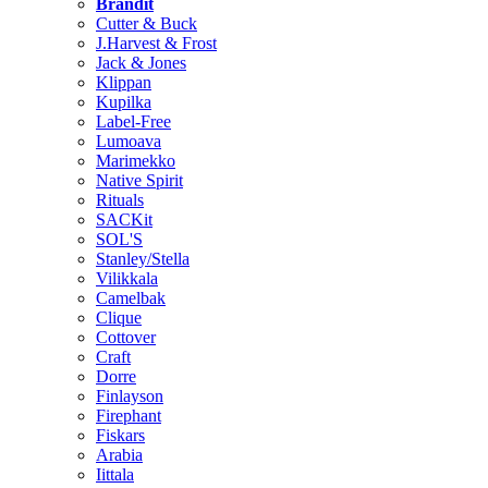
Brändit
Cutter & Buck
J.Harvest & Frost
Jack & Jones
Klippan
Kupilka
Label-Free
Lumoava
Marimekko
Native Spirit
Rituals
SACKit
SOL'S
Stanley/Stella
Vilikkala
Camelbak
Clique
Cottover
Craft
Dorre
Finlayson
Firephant
Fiskars
Arabia
Iittala