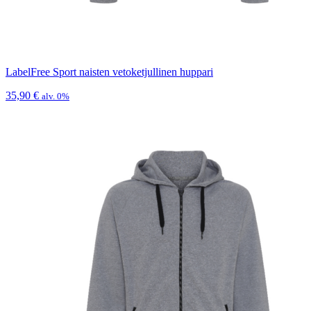
LabelFree Sport naisten vetoketjullinen huppari
35,90
€
alv. 0%