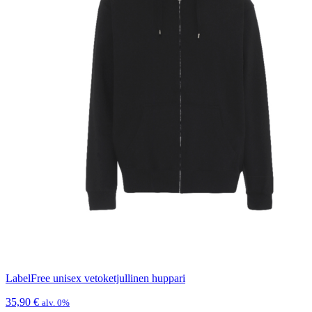
LabelFree unisex vetoketjullinen huppari
35,90
€
alv. 0%