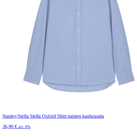
Stanley/Stella Stella Oxford Shirt naisten kauluspaita
36,90
€
alv. 0%