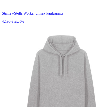
Stanley/Stella Worker unisex kauluspaita
42,90
€
alv. 0%