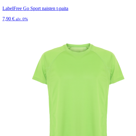
LabelFree Go Sport naisten t-paita
7,90
€
alv. 0%