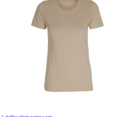
LabelFree Work naisten t-paita