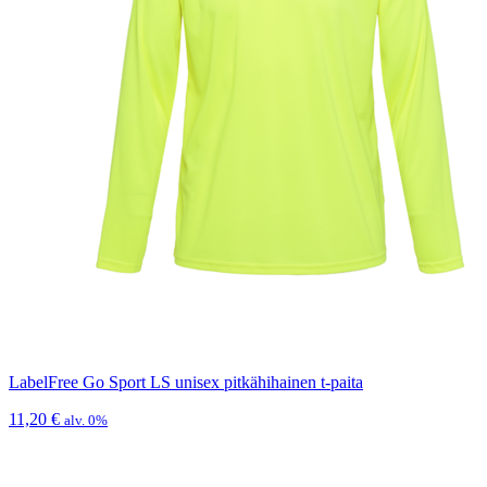
LabelFree Go Sport LS unisex pitkähihainen t-paita
11,20
€
alv. 0%