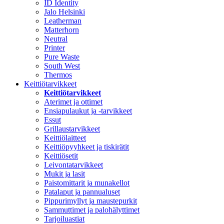
ID Identity
Jalo Helsinki
Leatherman
Matterhorn
Neutral
Printer
Pure Waste
South West
Thermos
Keittiötarvikkeet
Keittiötarvikkeet
Aterimet ja ottimet
Ensiapulaukut ja -tarvikkeet
Essut
Grillaustarvikkeet
Keittiölaitteet
Keittiöpyyhkeet ja tiskirätit
Keittiösetit
Leivontatarvikkeet
Mukit ja lasit
Paistomittarit ja munakellot
Patalaput ja pannualuset
Pippurimyllyt ja maustepurkit
Sammuttimet ja palohälyttimet
Tarjoiluastiat