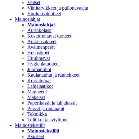
Veitset
Viinitarvikkeet ja pullonavaajat
Vuolukivituotteet
Mainoslahjat
Mainoslahjat
Aurinkolasit
Kustomoitavat tuotteet
Autotarvikkeet
Avaimenperät
Heijastimet
Huulirasvat
Hygieniatuotteet
Juomapullot
Kaulanauhat ja rannekkeet
Korvatulpat
Lahjalaatikot
Magneetit
Makeiset
Paperikassit ja lahjakassit
Pinssit ja rintanapit
Tekniikka
Tulitikut ja sytyttimet
Mainostekstiilit
Mainostekstiilit
Asusteet