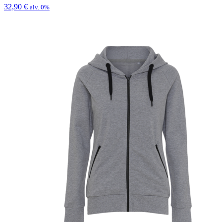
32,90
€
alv. 0%