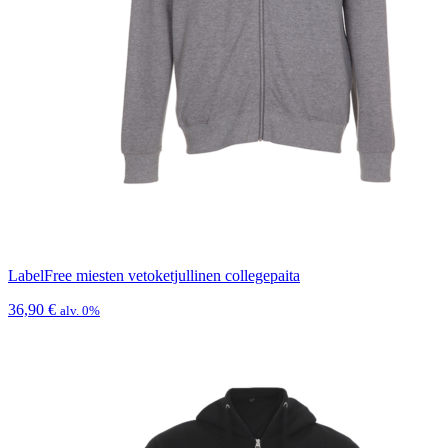
LabelFree miesten vetoketjullinen collegepaita
36,90
€
alv. 0%