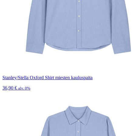
Stanley/Stella Oxford Shirt miesten kauluspaita
36,90
€
alv. 0%