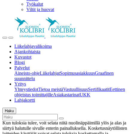
Työkalut
Viltit ja huovat
Liikelahjavalikoima
Ajankohtaista
Kuvastot
Blogi
Palvelut
Aineisto-ohje
Liikelahjat
Sopimusasiakkuus
Graafinen
suunnittelu
Yritys
Yhteystiedot
Tietoa meistä
Vastuullisuus
Sertifikaatit
Eettinen
ohjeistus toimittajille
Asiakastarinat
UKK
Lahjakortti
Haku
Kun tuloksia tulee, voit selata niitä nuolinäppäimillä ylös ja alas ja
siirtyä halutulle sivulle enterin painalluksella. Kosketusnäytöllisten
laitteiden käyttäjät voivat selata tuloksia koskettamalla ja