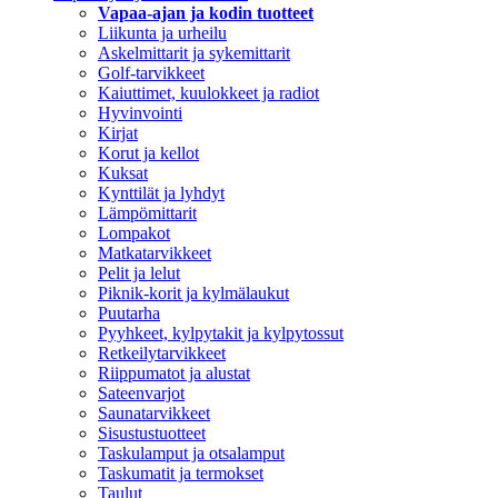
Vapaa-ajan ja kodin tuotteet
Liikunta ja urheilu
Askelmittarit ja sykemittarit
Golf-tarvikkeet
Kaiuttimet, kuulokkeet ja radiot
Hyvinvointi
Kirjat
Korut ja kellot
Kuksat
Kynttilät ja lyhdyt
Lämpömittarit
Lompakot
Matkatarvikkeet
Pelit ja lelut
Piknik-korit ja kylmälaukut
Puutarha
Pyyhkeet, kylpytakit ja kylpytossut
Retkeilytarvikkeet
Riippumatot ja alustat
Sateenvarjot
Saunatarvikkeet
Sisustustuotteet
Taskulamput ja otsalamput
Taskumatit ja termokset
Taulut