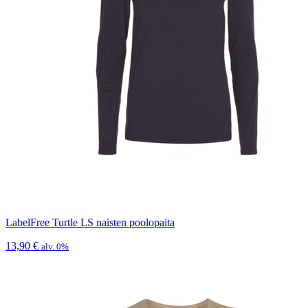
LabelFree Turtle LS naisten poolopaita
13,90
€
alv. 0%