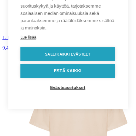
suorituskykyä ja käyttöä, tarjotaksemme
sosiaalisen median ominaisuuksia sekä
parantaaksemme ja räätälöidäksemme sisältöä
ja mainoksia.
Lue lisää
LabelFree Work miesten t-paita
9,40
€
alv. 0%
SALLI KAIKKI EVÄSTEET
ESTÄ KAIKKI
Evästeasetukset