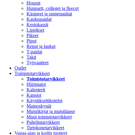
Housut
Hupparit, colleget ja fleecet
Käsineet ja rannenauhat
Kauluspaidat
Kestokassit
Lippikset
Pikeet
Pipot
Reput ja laukut
T-paidat
Takit
Työvaatteet
Outlet
Toimistotarvikkeet
Toimistotarvikkeet
Hiirimatot
Kalenterit
Kansiot
Käyntikorttikotelot
Mainoskynät
Muistikirjat ja muistilaput
Muut toimistotarvikkeet
Puhelintarvikkeet
Tietokonetarvikkeet
Vapaa-ajan ja kodin tuotteet