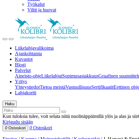
Työkalut
Viltit ja huovat
Liikelahjavalikoima
Ajankohtaista
Kuvastot
Blogi
Palvelut
Aineisto-ohje
Liikelahjat
Sopimusasiakkuus
Graafinen suunnittel
Yritys
Yhteystiedot
Tietoa meistä
Vastuullisuus
Sertifikaatit
Eettinen ohjei
Lahjakortti
Haku
Kun tuloksia tulee, voit selata niitä nuolinäppäimillä ylös ja alas ja si
Kirjaudu sisään
0
Ostoskori
0
Ostoskori
Etusivu
/
Kauppa
/
Mainostekstiilit
/
Kauluspaidat
/
J. Harvest & Fros