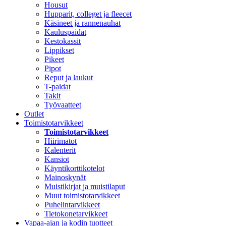
Housut
Hupparit, colleget ja fleecet
Käsineet ja rannenauhat
Kauluspaidat
Kestokassit
Lippikset
Pikeet
Pipot
Reput ja laukut
T-paidat
Takit
Työvaatteet
Outlet
Toimistotarvikkeet
Toimistotarvikkeet
Hiirimatot
Kalenterit
Kansiot
Käyntikorttikotelot
Mainoskynät
Muistikirjat ja muistilaput
Muut toimistotarvikkeet
Puhelintarvikkeet
Tietokonetarvikkeet
Vapaa-ajan ja kodin tuotteet