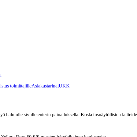
u
stus toimittajille
Asiakastarinat
UKK
irtyä halutulle sivulle enterin painalluksella. Kosketusnäytöllisten laittei
t Yellow Bow 50 S/S miesten lyhythihainen kauluspaita