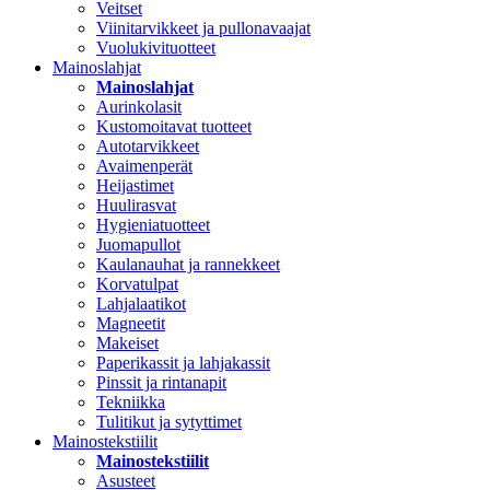
Veitset
Viinitarvikkeet ja pullonavaajat
Vuolukivituotteet
Mainoslahjat
Mainoslahjat
Aurinkolasit
Kustomoitavat tuotteet
Autotarvikkeet
Avaimenperät
Heijastimet
Huulirasvat
Hygieniatuotteet
Juomapullot
Kaulanauhat ja rannekkeet
Korvatulpat
Lahjalaatikot
Magneetit
Makeiset
Paperikassit ja lahjakassit
Pinssit ja rintanapit
Tekniikka
Tulitikut ja sytyttimet
Mainostekstiilit
Mainostekstiilit
Asusteet