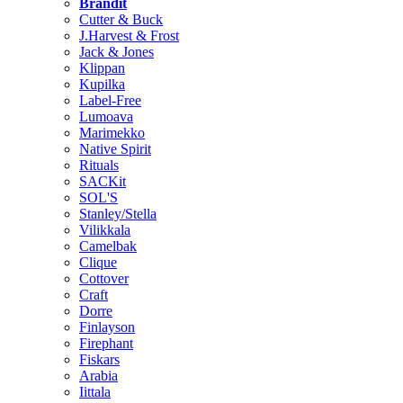
Brändit
Cutter & Buck
J.Harvest & Frost
Jack & Jones
Klippan
Kupilka
Label-Free
Lumoava
Marimekko
Native Spirit
Rituals
SACKit
SOL'S
Stanley/Stella
Vilikkala
Camelbak
Clique
Cottover
Craft
Dorre
Finlayson
Firephant
Fiskars
Arabia
Iittala