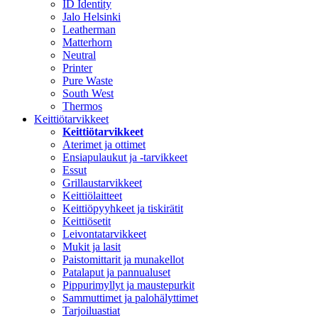
ID Identity
Jalo Helsinki
Leatherman
Matterhorn
Neutral
Printer
Pure Waste
South West
Thermos
Keittiötarvikkeet
Keittiötarvikkeet
Aterimet ja ottimet
Ensiapulaukut ja -tarvikkeet
Essut
Grillaustarvikkeet
Keittiölaitteet
Keittiöpyyhkeet ja tiskirätit
Keittiösetit
Leivontatarvikkeet
Mukit ja lasit
Paistomittarit ja munakellot
Patalaput ja pannualuset
Pippurimyllyt ja maustepurkit
Sammuttimet ja palohälyttimet
Tarjoiluastiat