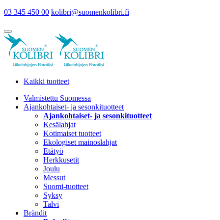
03 345 450 00
kolibri@suomenkolibri.fi
Kaikki tuotteet
Valmistettu Suomessa
Ajankohtaiset- ja sesonkituotteet
Ajankohtaiset- ja sesonkituotteet
Kesälahjat
Kotimaiset tuotteet
Ekologiset mainoslahjat
Etätyö
Herkkusetit
Joulu
Messut
Suomi-tuotteet
Syksy
Talvi
Brändit