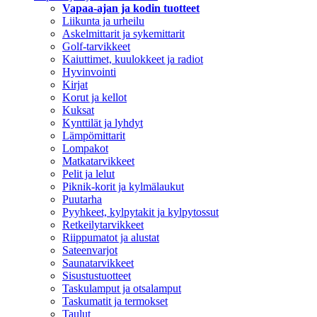
Vapaa-ajan ja kodin tuotteet
Liikunta ja urheilu
Askelmittarit ja sykemittarit
Golf-tarvikkeet
Kaiuttimet, kuulokkeet ja radiot
Hyvinvointi
Kirjat
Korut ja kellot
Kuksat
Kynttilät ja lyhdyt
Lämpömittarit
Lompakot
Matkatarvikkeet
Pelit ja lelut
Piknik-korit ja kylmälaukut
Puutarha
Pyyhkeet, kylpytakit ja kylpytossut
Retkeilytarvikkeet
Riippumatot ja alustat
Sateenvarjot
Saunatarvikkeet
Sisustustuotteet
Taskulamput ja otsalamput
Taskumatit ja termokset
Taulut