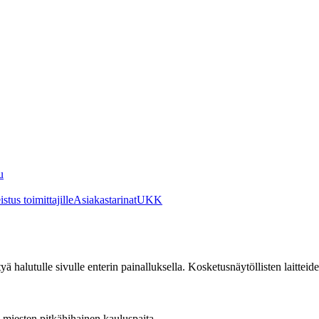
u
stus toimittajille
Asiakastarinat
UKK
irtyä halutulle sivulle enterin painalluksella. Kosketusnäytöllisten laittei
miesten pitkähihainen kauluspaita