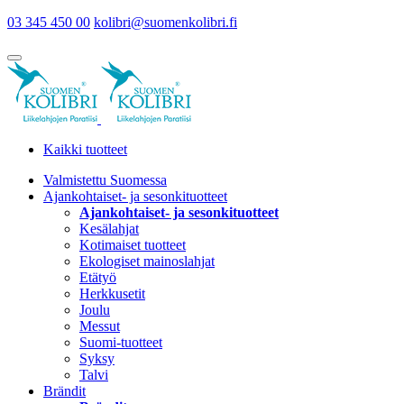
03 345 450 00
kolibri@suomenkolibri.fi
Kaikki tuotteet
Valmistettu Suomessa
Ajankohtaiset- ja sesonkituotteet
Ajankohtaiset- ja sesonkituotteet
Kesälahjat
Kotimaiset tuotteet
Ekologiset mainoslahjat
Etätyö
Herkkusetit
Joulu
Messut
Suomi-tuotteet
Syksy
Talvi
Brändit