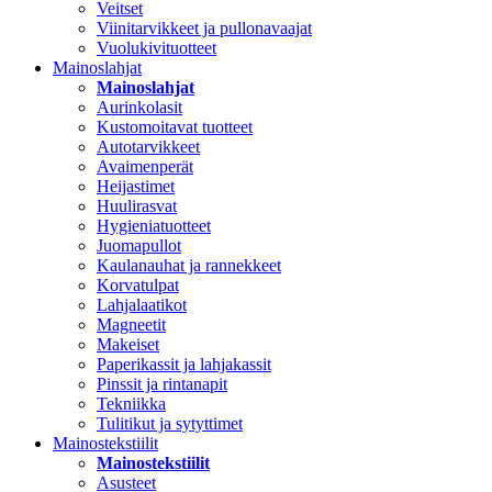
Veitset
Viinitarvikkeet ja pullonavaajat
Vuolukivituotteet
Mainoslahjat
Mainoslahjat
Aurinkolasit
Kustomoitavat tuotteet
Autotarvikkeet
Avaimenperät
Heijastimet
Huulirasvat
Hygieniatuotteet
Juomapullot
Kaulanauhat ja rannekkeet
Korvatulpat
Lahjalaatikot
Magneetit
Makeiset
Paperikassit ja lahjakassit
Pinssit ja rintanapit
Tekniikka
Tulitikut ja sytyttimet
Mainostekstiilit
Mainostekstiilit
Asusteet