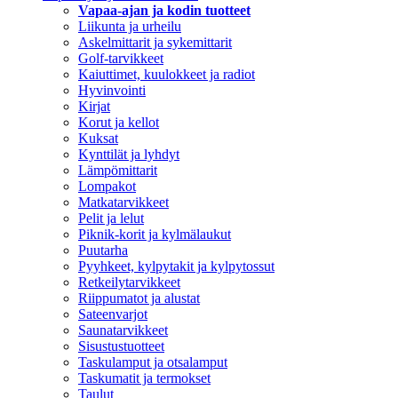
Vapaa-ajan ja kodin tuotteet
Liikunta ja urheilu
Askelmittarit ja sykemittarit
Golf-tarvikkeet
Kaiuttimet, kuulokkeet ja radiot
Hyvinvointi
Kirjat
Korut ja kellot
Kuksat
Kynttilät ja lyhdyt
Lämpömittarit
Lompakot
Matkatarvikkeet
Pelit ja lelut
Piknik-korit ja kylmälaukut
Puutarha
Pyyhkeet, kylpytakit ja kylpytossut
Retkeilytarvikkeet
Riippumatot ja alustat
Sateenvarjot
Saunatarvikkeet
Sisustustuotteet
Taskulamput ja otsalamput
Taskumatit ja termokset
Taulut