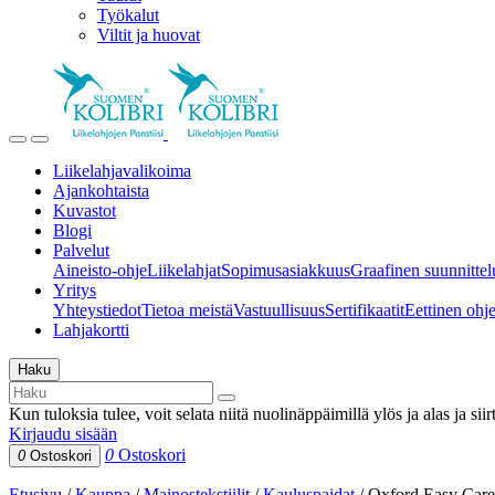
Työkalut
Viltit ja huovat
Liikelahjavalikoima
Ajankohtaista
Kuvastot
Blogi
Palvelut
Aineisto-ohje
Liikelahjat
Sopimusasiakkuus
Graafinen suunnittel
Yritys
Yhteystiedot
Tietoa meistä
Vastuullisuus
Sertifikaatit
Eettinen ohjei
Lahjakortti
Haku
Kun tuloksia tulee, voit selata niitä nuolinäppäimillä ylös ja alas ja si
Kirjaudu sisään
0
Ostoskori
0
Ostoskori
Etusivu
/
Kauppa
/
Mainostekstiilit
/
Kauluspaidat
/
Oxford Easy Care 