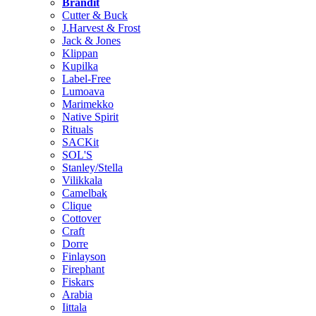
Brändit
Cutter & Buck
J.Harvest & Frost
Jack & Jones
Klippan
Kupilka
Label-Free
Lumoava
Marimekko
Native Spirit
Rituals
SACKit
SOL'S
Stanley/Stella
Vilikkala
Camelbak
Clique
Cottover
Craft
Dorre
Finlayson
Firephant
Fiskars
Arabia
Iittala