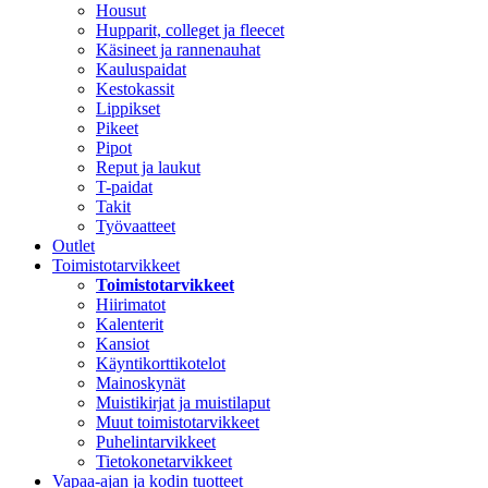
Housut
Hupparit, colleget ja fleecet
Käsineet ja rannenauhat
Kauluspaidat
Kestokassit
Lippikset
Pikeet
Pipot
Reput ja laukut
T-paidat
Takit
Työvaatteet
Outlet
Toimistotarvikkeet
Toimistotarvikkeet
Hiirimatot
Kalenterit
Kansiot
Käyntikorttikotelot
Mainoskynät
Muistikirjat ja muistilaput
Muut toimistotarvikkeet
Puhelintarvikkeet
Tietokonetarvikkeet
Vapaa-ajan ja kodin tuotteet