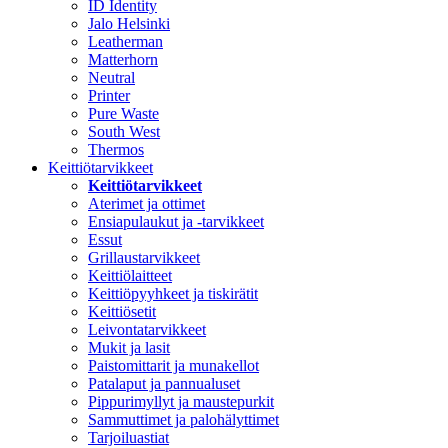
ID Identity
Jalo Helsinki
Leatherman
Matterhorn
Neutral
Printer
Pure Waste
South West
Thermos
Keittiötarvikkeet
Keittiötarvikkeet
Aterimet ja ottimet
Ensiapulaukut ja -tarvikkeet
Essut
Grillaustarvikkeet
Keittiölaitteet
Keittiöpyyhkeet ja tiskirätit
Keittiösetit
Leivontatarvikkeet
Mukit ja lasit
Paistomittarit ja munakellot
Patalaput ja pannualuset
Pippurimyllyt ja maustepurkit
Sammuttimet ja palohälyttimet
Tarjoiluastiat