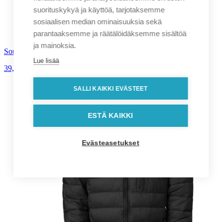
suorituskykyä ja käyttöä, tarjotaksemme
sosiaalisen median ominaisuuksia sekä
parantaaksemme ja räätälöidäksemme sisältöä
ja mainoksia.
South West Parry lasten huppari
Lue lisää
39,90
€
alv. 0%
SALLI KAIKKI EVÄSTEET
ESTÄ KAIKKI
Evästeasetukset