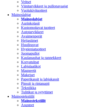
Veitset
Viinitarvikkeet ja pullonavaajat
Vuolukivituotteet
Mainoslahjat
Mainoslahjat
Aurinkolasit
Kustomoitavat tuotteet
Autotarvikkeet
Avaimenperät
Heijastimet
Huulirasvat
Hygieniatuotteet
Juomapullot
Kaulanauhat ja rannekkeet
Korvatulpat
Lahjalaatikot
Magneetit
Makeiset
Paperikassit ja lahjakassit
Pinssit ja rintanapit
Tekniikka
Tulitikut ja sytyttimet
Mainostekstiilit
Mainostekstiilit
Asusteet