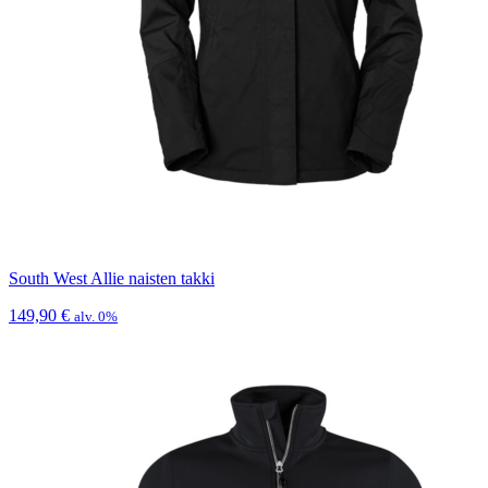
South West Allie naisten takki
149,90
€
alv. 0%