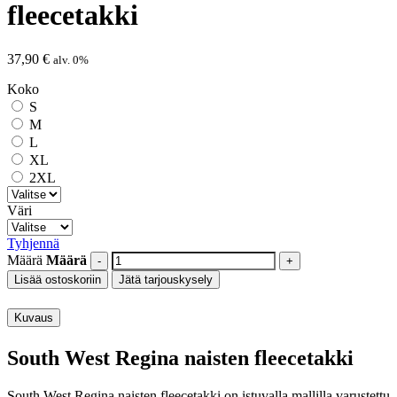
fleecetakki
37,90
€
alv. 0%
Koko
S
M
L
XL
2XL
Väri
Tyhjennä
Määrä
Määrä
Lisää ostoskoriin
Jätä tarjouskysely
Kuvaus
South West Regina naisten fleecetakki
South West Regina naisten fleecetakki on istuvalla mallilla varustettu