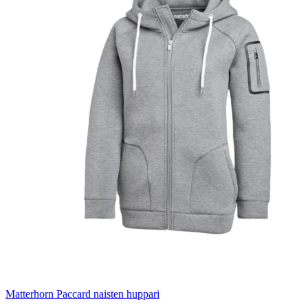
Matterhorn Paccard naisten huppari