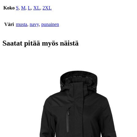
Koko
S
,
M
,
L
,
XL
,
2XL
Väri
musta
,
navy
,
punainen
Saatat pitää myös näistä