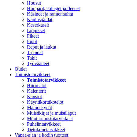
Housut
Hupparit, colleget ja fleecet
Käsineet ja rannenauhat
Kauluspaidat
Kestokassit
Lippikset
Pikeet
Pipot
Reput ja laukut
T-paidat
Takit
Työvaatteet
Outlet
Toimistotarvikkeet
Toimistotarvikkeet
Hiirimatot
Kalenterit
Kansiot
Käyntikorttikotelot
Mainoskynät
Muistikirjat ja muistilaput
Muut toimistotarvikkeet
Puhelintarvikkeet
Tietokonetarvikkeet
Vapaa-ajan ja kodin tuotteet