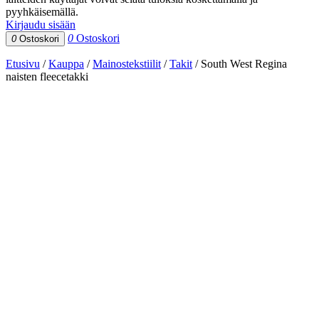
pyyhkäisemällä.
Kirjaudu sisään
0
Ostoskori
0
Ostoskori
Etusivu
/
Kauppa
/
Mainostekstiilit
/
Takit
/
South West Regina
naisten fleecetakki