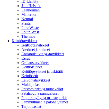
ID Identity
Jalo Helsinki
Leatherman
Matterhorn
Neutral
Printer
Pure Waste
South West
Thermos
Keittiötarvikkeet
Keittiötarvikkeet
Aterimet ja ottimet
Ensiapulaukut ja -tarvikkeet
Essut
Grillaustarvikkeet
Keittiölaitteet
Keittiöpyyhkeet ja tiskirätit
Keittiösetit
Leivontatarvikkeet
Mukit ja lasit
Paistomittarit ja munakellot
Patalaput ja pannualuset
Pippurimyllyt ja maustepurkit
Sammuttimet ja palohälyttimet
Tarjoiluastiat