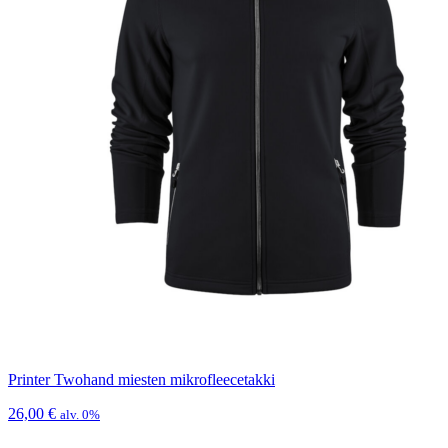
Printer Twohand miesten mikrofleecetakki
26,00
€
alv. 0%