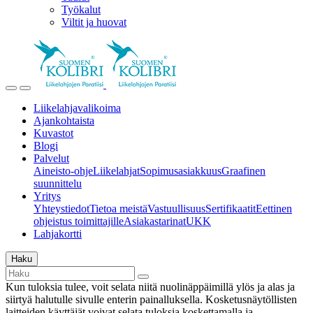
Työkalut
Viltit ja huovat
Liikelahjavalikoima
Ajankohtaista
Kuvastot
Blogi
Palvelut
Aineisto-ohje
Liikelahjat
Sopimusasiakkuus
Graafinen
suunnittelu
Yritys
Yhteystiedot
Tietoa meistä
Vastuullisuus
Sertifikaatit
Eettinen
ohjeistus toimittajille
Asiakastarinat
UKK
Lahjakortti
Haku
Kun tuloksia tulee, voit selata niitä nuolinäppäimillä ylös ja alas ja
siirtyä halutulle sivulle enterin painalluksella. Kosketusnäytöllisten
laitteiden käyttäjät voivat selata tuloksia koskettamalla ja