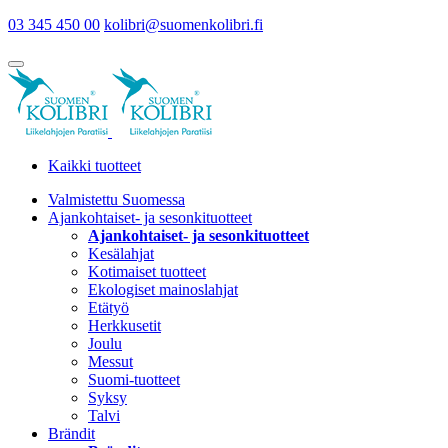
03 345 450 00
kolibri@suomenkolibri.fi
Kaikki tuotteet
Valmistettu Suomessa
Ajankohtaiset- ja sesonkituotteet
Ajankohtaiset- ja sesonkituotteet
Kesälahjat
Kotimaiset tuotteet
Ekologiset mainoslahjat
Etätyö
Herkkusetit
Joulu
Messut
Suomi-tuotteet
Syksy
Talvi
Brändit