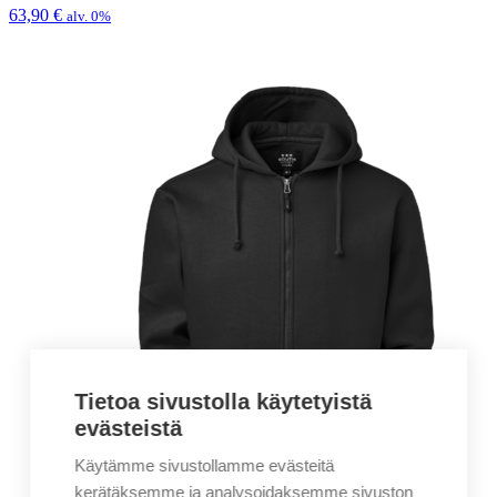
63,90
€
alv. 0%
Tietoa sivustolla käytetyistä
evästeistä
Käytämme sivustollamme evästeitä
kerätäksemme ja analysoidaksemme sivuston