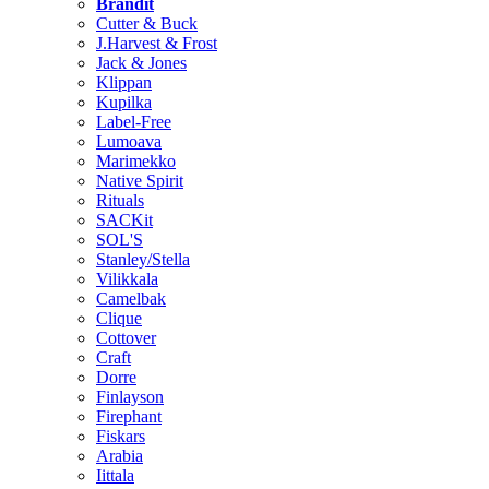
Brändit
Cutter & Buck
J.Harvest & Frost
Jack & Jones
Klippan
Kupilka
Label-Free
Lumoava
Marimekko
Native Spirit
Rituals
SACKit
SOL'S
Stanley/Stella
Vilikkala
Camelbak
Clique
Cottover
Craft
Dorre
Finlayson
Firephant
Fiskars
Arabia
Iittala