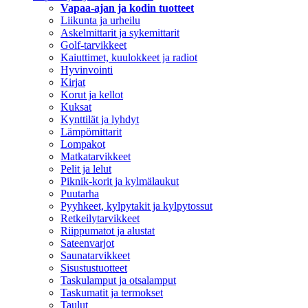
Vapaa-ajan ja kodin tuotteet
Liikunta ja urheilu
Askelmittarit ja sykemittarit
Golf-tarvikkeet
Kaiuttimet, kuulokkeet ja radiot
Hyvinvointi
Kirjat
Korut ja kellot
Kuksat
Kynttilät ja lyhdyt
Lämpömittarit
Lompakot
Matkatarvikkeet
Pelit ja lelut
Piknik-korit ja kylmälaukut
Puutarha
Pyyhkeet, kylpytakit ja kylpytossut
Retkeilytarvikkeet
Riippumatot ja alustat
Sateenvarjot
Saunatarvikkeet
Sisustustuotteet
Taskulamput ja otsalamput
Taskumatit ja termokset
Taulut