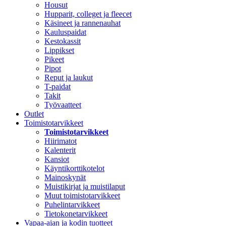
Housut
Hupparit, colleget ja fleecet
Käsineet ja rannenauhat
Kauluspaidat
Kestokassit
Lippikset
Pikeet
Pipot
Reput ja laukut
T-paidat
Takit
Työvaatteet
Outlet
Toimistotarvikkeet
Toimistotarvikkeet
Hiirimatot
Kalenterit
Kansiot
Käyntikorttikotelot
Mainoskynät
Muistikirjat ja muistilaput
Muut toimistotarvikkeet
Puhelintarvikkeet
Tietokonetarvikkeet
Vapaa-ajan ja kodin tuotteet