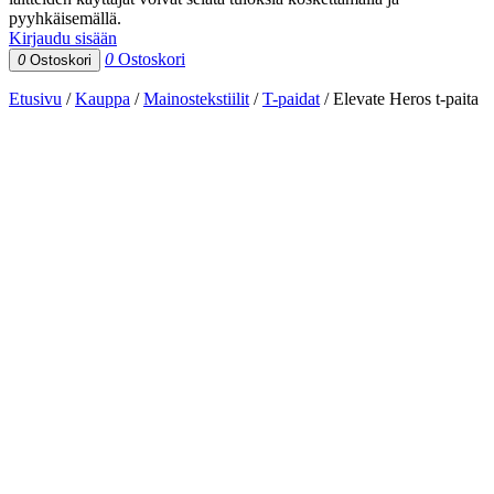
pyyhkäisemällä.
Kirjaudu sisään
0
Ostoskori
0
Ostoskori
Etusivu
/
Kauppa
/
Mainostekstiilit
/
T-paidat
/
Elevate Heros t-paita