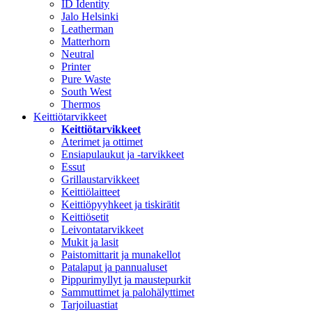
ID Identity
Jalo Helsinki
Leatherman
Matterhorn
Neutral
Printer
Pure Waste
South West
Thermos
Keittiötarvikkeet
Keittiötarvikkeet
Aterimet ja ottimet
Ensiapulaukut ja -tarvikkeet
Essut
Grillaustarvikkeet
Keittiölaitteet
Keittiöpyyhkeet ja tiskirätit
Keittiösetit
Leivontatarvikkeet
Mukit ja lasit
Paistomittarit ja munakellot
Patalaput ja pannualuset
Pippurimyllyt ja maustepurkit
Sammuttimet ja palohälyttimet
Tarjoiluastiat