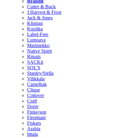
Brändit
Cutter & Buck
J.Harvest & Frost
Jack & Jones
Klippan
Kupilka
Label-Free
Lumoava
Marimekko
Native Spirit
Rituals
SACKit
SOL'S
Stanley/Stella
Vilikkala
Camelbak
Clique
Cottover
Craft
Dorre
Finlayson
Firephant
Fiskars
Arabia
Iittala