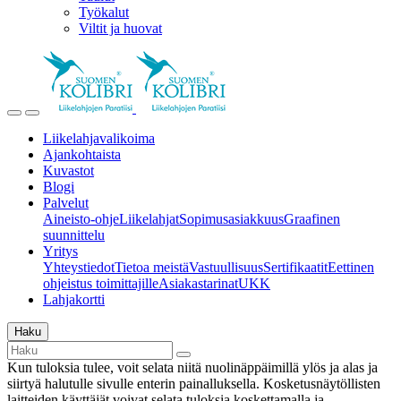
Työkalut
Viltit ja huovat
Liikelahjavalikoima
Ajankohtaista
Kuvastot
Blogi
Palvelut
Aineisto-ohje
Liikelahjat
Sopimusasiakkuus
Graafinen
suunnittelu
Yritys
Yhteystiedot
Tietoa meistä
Vastuullisuus
Sertifikaatit
Eettinen
ohjeistus toimittajille
Asiakastarinat
UKK
Lahjakortti
Haku
Kun tuloksia tulee, voit selata niitä nuolinäppäimillä ylös ja alas ja
siirtyä halutulle sivulle enterin painalluksella. Kosketusnäytöllisten
laitteiden käyttäjät voivat selata tuloksia koskettamalla ja