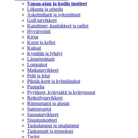
Vapaa-ajan ja kodin tuotteet
Liikunta ja urheilu
Askelmittarit ja sykemittarit
Golf-tarvikkeet
Kaiuttimet, kuulokkeet ja radiot
Hyvinvointi
Kirjat
Korut ja kellot
Kuksat
Kynttilät ja lyhdyt
Lämpömittarit
Lompakot
Matkatarvikkeet
Pelit ja lelut
Piknik-korit ja kylmälaukut
Puutarha
Pyyhkeet, kylpytakit ja kylpytossut
Retkeilytarvikkeet
Riippumatot ja alustat
Sateenvarjot
Saunatarvikkeet
Sisustustuotteet
Taskulamput ja otsalamput
Taskumatit ja termokset
Taulut