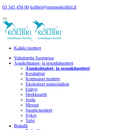
03 345 450 00
kolibri@suomenkolibri.fi
Kaikki tuotteet
Valmistettu Suomessa
Ajankohtaiset- ja sesonkituotteet
Ajankohtaiset- ja sesonkituotteet
Kesälahjat
Kotimaiset tuotteet
Ekologiset mainoslahjat
Etätyö
Herkkusetit
Joulu
Messut
Suomi-tuotteet
Syksy
Talvi
Brändit