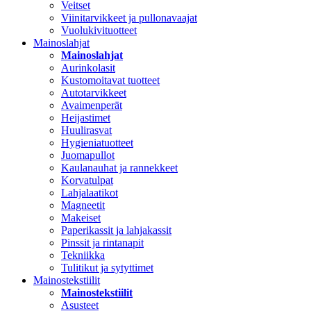
Veitset
Viinitarvikkeet ja pullonavaajat
Vuolukivituotteet
Mainoslahjat
Mainoslahjat
Aurinkolasit
Kustomoitavat tuotteet
Autotarvikkeet
Avaimenperät
Heijastimet
Huulirasvat
Hygieniatuotteet
Juomapullot
Kaulanauhat ja rannekkeet
Korvatulpat
Lahjalaatikot
Magneetit
Makeiset
Paperikassit ja lahjakassit
Pinssit ja rintanapit
Tekniikka
Tulitikut ja sytyttimet
Mainostekstiilit
Mainostekstiilit
Asusteet