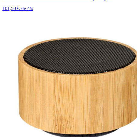
101,50
€
alv. 0%