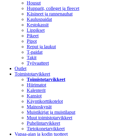
Housut
Hupparit, colleget ja fleecet
Käsineet ja rannenauhat
Kauluspaidat
Kestokassit
Lippikset
Pikeet
Pipot
Reput ja laukut
T-paidat
Takit
Työvaatteet
Outlet
Toimistotarvikkeet
Toimistotarvikkeet
Hiirimatot
Kalenterit
Kansiot
Käyntikorttikotelot
Mainoskynät
Muistikirjat ja muistilaput
Muut toimistotarvikkeet
Puhelintarvikkeet
Tietokonetarvikkeet
Vapaa-ajan ja kodin tuotteet