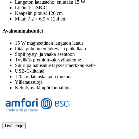
Langaton latausteho: enintään 15 W
Liitäntä: USB-C
Kaapelin pituus: 120 cm
Mitat: 7,2 × 6,9 × 12,4 cm
Avainominaisuudet
15 W magneettinen langaton lataus
Pitää puhelimen tukevasti paikallaan
Sopii pysty- ja vaaka-asentoon
Tyylikäs premium-akryylirakenne
Suuri painatusalue täysvärimerkkaukselle
USB-C-liitäntä
120 cm latauskaapeli mukana
Ylilataussuoja
Kehittynyt lämpötilanhallinta
Lisätietoja