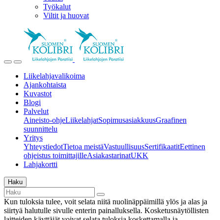
Työkalut
Viltit ja huovat
Liikelahjavalikoima
Ajankohtaista
Kuvastot
Blogi
Palvelut
Aineisto-ohje
Liikelahjat
Sopimusasiakkuus
Graafinen
suunnittelu
Yritys
Yhteystiedot
Tietoa meistä
Vastuullisuus
Sertifikaatit
Eettinen
ohjeistus toimittajille
Asiakastarinat
UKK
Lahjakortti
Haku
Kun tuloksia tulee, voit selata niitä nuolinäppäimillä ylös ja alas ja
siirtyä halutulle sivulle enterin painalluksella. Kosketusnäytöllisten
laitteiden käyttäjät voivat selata tuloksia koskettamalla ja