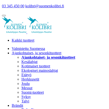
03 345 450 00
kolibri@suomenkolibri.fi
Kaikki tuotteet
Valmistettu Suomessa
Ajankohtaiset- ja sesonkituotteet
Ajankohtaiset- ja sesonkituotteet
Kesälahjat
Kotimaiset tuotteet
Ekologiset mainoslahjat
Etätyö
Herkkusetit
Joulu
Messut
Suomi-tuotteet
Syksy
Talvi
Brändit