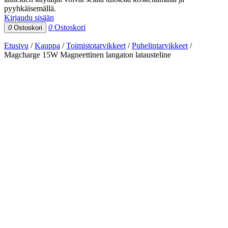
pyyhkäisemällä.
Kirjaudu sisään
0
Ostoskori
0
Ostoskori
Etusivu
/
Kauppa
/
Toimistotarvikkeet
/
Puhelintarvikkeet
/
Magcharge 15W Magneettinen langaton latausteline