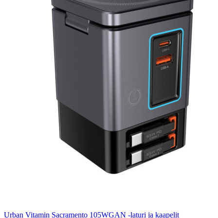
Urban Vitamin Sacramento 105WGAN -laturi ja kaapelit