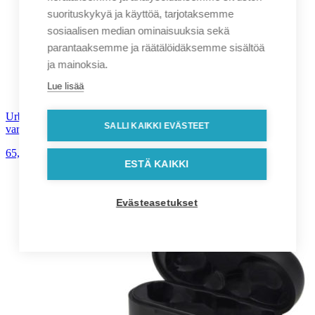
suorituskykyä ja käyttöä, tarjotaksemme
sosiaalisen median ominaisuuksia sekä
parantaaksemme ja räätälöidäksemme sisältöä
ja mainoksia.
Lue lisää
Urban Vitamin Malibu RCS 5000 mAh magneettinen 20 W
SALLI KAIKKI EVÄSTEET
varavirtalähde
65,90
€
alv. 0%
ESTÄ KAIKKI
Evästeasetukset