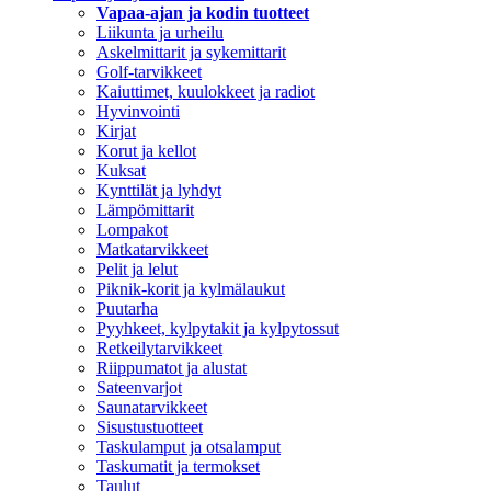
Vapaa-ajan ja kodin tuotteet
Liikunta ja urheilu
Askelmittarit ja sykemittarit
Golf-tarvikkeet
Kaiuttimet, kuulokkeet ja radiot
Hyvinvointi
Kirjat
Korut ja kellot
Kuksat
Kynttilät ja lyhdyt
Lämpömittarit
Lompakot
Matkatarvikkeet
Pelit ja lelut
Piknik-korit ja kylmälaukut
Puutarha
Pyyhkeet, kylpytakit ja kylpytossut
Retkeilytarvikkeet
Riippumatot ja alustat
Sateenvarjot
Saunatarvikkeet
Sisustustuotteet
Taskulamput ja otsalamput
Taskumatit ja termokset
Taulut