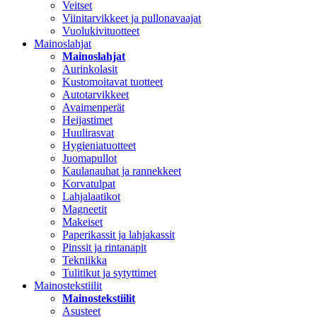
Veitset
Viinitarvikkeet ja pullonavaajat
Vuolukivituotteet
Mainoslahjat
Mainoslahjat
Aurinkolasit
Kustomoitavat tuotteet
Autotarvikkeet
Avaimenperät
Heijastimet
Huulirasvat
Hygieniatuotteet
Juomapullot
Kaulanauhat ja rannekkeet
Korvatulpat
Lahjalaatikot
Magneetit
Makeiset
Paperikassit ja lahjakassit
Pinssit ja rintanapit
Tekniikka
Tulitikut ja sytyttimet
Mainostekstiilit
Mainostekstiilit
Asusteet