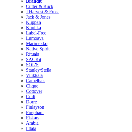
Brändit
Cutter & Buck
J.Harvest & Frost
Jack & Jones
Klippan
Kupilka
Label-Free
Lumoava
Marimekko
Native Spirit
Rituals
SACKit
SOL'S
Stanley/Stella
Vilikkala
Camelbak
Clique
Cottover
Craft
Dorre
Finlayson
Firephant
Fiskars
Arabia
Iittala