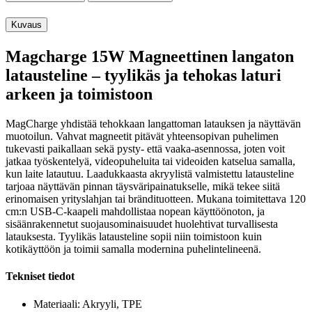
Kuvaus
Magcharge 15W Magneettinen langaton
latausteline – tyylikäs ja tehokas laturi
arkeen ja toimistoon
MagCharge yhdistää tehokkaan langattoman latauksen ja näyttävän
muotoilun. Vahvat magneetit pitävät yhteensopivan puhelimen
tukevasti paikallaan sekä pysty- että vaaka-asennossa, joten voit
jatkaa työskentelyä, videopuheluita tai videoiden katselua samalla,
kun laite latautuu. Laadukkaasta akryylistä valmistettu latausteline
tarjoaa näyttävän pinnan täysväripainatukselle, mikä tekee siitä
erinomaisen yrityslahjan tai brändituotteen. Mukana toimitettava 120
cm:n USB-C-kaapeli mahdollistaa nopean käyttöönoton, ja
sisäänrakennetut suojausominaisuudet huolehtivat turvallisesta
latauksesta. Tyylikäs latausteline sopii niin toimistoon kuin
kotikäyttöön ja toimii samalla modernina puhelintelineenä.
Tekniset tiedot
Materiaali: Akryyli, TPE