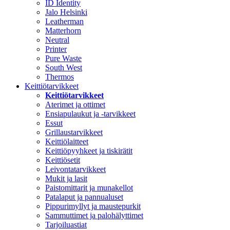
ID Identity
Jalo Helsinki
Leatherman
Matterhorn
Neutral
Printer
Pure Waste
South West
Thermos
Keittiötarvikkeet
Keittiötarvikkeet
Aterimet ja ottimet
Ensiapulaukut ja -tarvikkeet
Essut
Grillaustarvikkeet
Keittiölaitteet
Keittiöpyyhkeet ja tiskirätit
Keittiösetit
Leivontatarvikkeet
Mukit ja lasit
Paistomittarit ja munakellot
Patalaput ja pannualuset
Pippurimyllyt ja maustepurkit
Sammuttimet ja palohälyttimet
Tarjoiluastiat