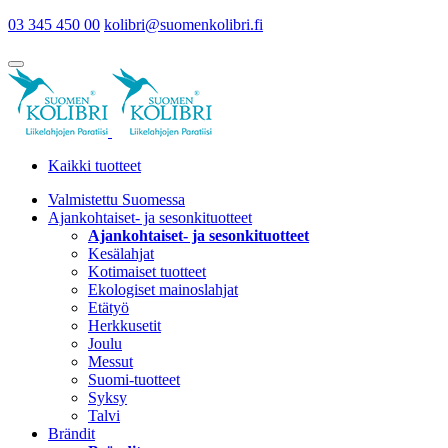
03 345 450 00
kolibri@suomenkolibri.fi
Kaikki tuotteet
Valmistettu Suomessa
Ajankohtaiset- ja sesonkituotteet
Ajankohtaiset- ja sesonkituotteet
Kesälahjat
Kotimaiset tuotteet
Ekologiset mainoslahjat
Etätyö
Herkkusetit
Joulu
Messut
Suomi-tuotteet
Syksy
Talvi
Brändit