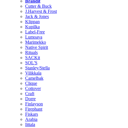
Brändit
Cutter & Buck
J.Harvest & Frost
Jack & Jones
Klippan
Kupilka
Label-Free
Lumoava
Marimekko
Native Spirit
Rituals
SACKit
SOL'S
Stanley/Stella
Vilikkala
Camelbak
Clique
Cottover
Craft
Dorre
Finlayson
Firephant
Fiskars
Arabia
Iittala