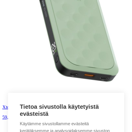
Tietoa sivustolla käytetyistä
Xtorm FS510 Fuel Series varavirtalähde
evästeistä
59,90
€
alv. 0%
Käytämme sivustollamme evästeitä
kerätäksemme ja analysoidaksemme sivuston