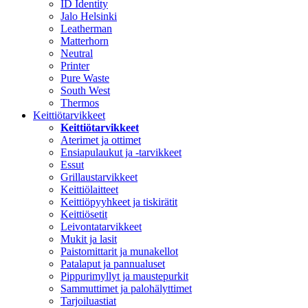
ID Identity
Jalo Helsinki
Leatherman
Matterhorn
Neutral
Printer
Pure Waste
South West
Thermos
Keittiötarvikkeet
Keittiötarvikkeet
Aterimet ja ottimet
Ensiapulaukut ja -tarvikkeet
Essut
Grillaustarvikkeet
Keittiölaitteet
Keittiöpyyhkeet ja tiskirätit
Keittiösetit
Leivontatarvikkeet
Mukit ja lasit
Paistomittarit ja munakellot
Patalaput ja pannualuset
Pippurimyllyt ja maustepurkit
Sammuttimet ja palohälyttimet
Tarjoiluastiat