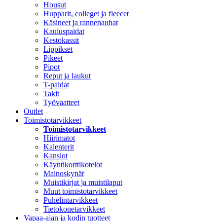
Housut
Hupparit, colleget ja fleecet
Käsineet ja rannenauhat
Kauluspaidat
Kestokassit
Lippikset
Pikeet
Pipot
Reput ja laukut
T-paidat
Takit
Työvaatteet
Outlet
Toimistotarvikkeet
Toimistotarvikkeet
Hiirimatot
Kalenterit
Kansiot
Käyntikorttikotelot
Mainoskynät
Muistikirjat ja muistilaput
Muut toimistotarvikkeet
Puhelintarvikkeet
Tietokonetarvikkeet
Vapaa-ajan ja kodin tuotteet