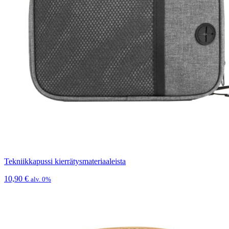
Tekniikkapussi kierrätysmateriaaleista
10,90
€
alv. 0%