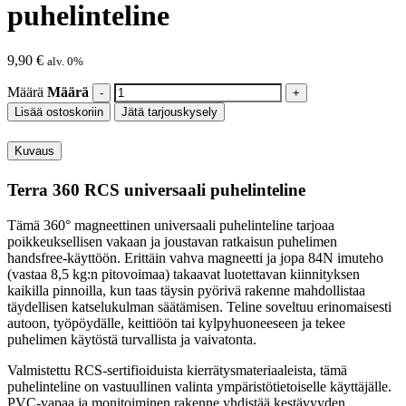
puhelinteline
9,90
€
alv. 0%
Määrä
Määrä
Lisää ostoskoriin
Jätä tarjouskysely
Kuvaus
Terra 360
RCS
universaali puhelinteline
Tämä 360° magneettinen universaali puhelinteline tarjoaa
poikkeuksellisen vakaan ja joustavan ratkaisun puhelimen
handsfree-käyttöön. Erittäin vahva magneetti ja jopa 84N imuteho
(vastaa 8,5 kg:n pitovoimaa) takaavat luotettavan kiinnityksen
kaikilla pinnoilla, kun taas täysin pyörivä rakenne mahdollistaa
täydellisen katselukulman säätämisen. Teline soveltuu erinomaisesti
autoon, työpöydälle, keittiöön tai kylpyhuoneeseen ja tekee
puhelimen käytöstä turvallista ja vaivatonta.
Valmistettu RCS-sertifioiduista kierrätysmateriaaleista, tämä
puhelinteline on vastuullinen valinta ympäristötietoiselle käyttäjälle.
PVC-vapaa ja monitoiminen rakenne yhdistää kestävyyden,