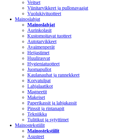
Veitset
Viinitarvikkeet ja pullonavaajat
Vuolukivituotteet
Mainoslahjat
Mainoslahjat
Aurinkolasit
Kustomoitavat tuotteet
Autotarvikkeet
Avaimenperät
Heijastimet
Huulirasvat
Hygieniatuotteet
Juomapullot
Kaulanauhat ja rannekkeet
Korvatulpat
Lahjalaatikot
Magneetit
Makeiset
Paperikassit ja lahjakassit
Pinssit ja rintanapit
Tekniikka
Tulitikut ja sytyttimet
Mainostekstiilit
Mainostekstiilit
Asusteet