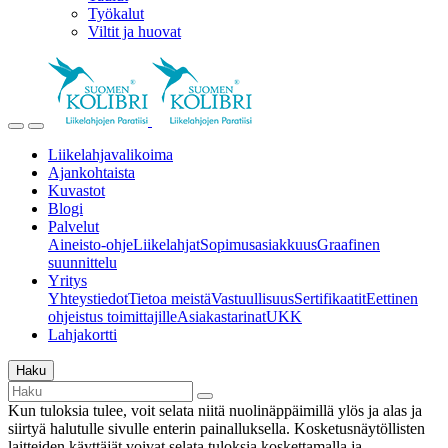
Työkalut
Viltit ja huovat
Liikelahjavalikoima
Ajankohtaista
Kuvastot
Blogi
Palvelut
Aineisto-ohje
Liikelahjat
Sopimusasiakkuus
Graafinen
suunnittelu
Yritys
Yhteystiedot
Tietoa meistä
Vastuullisuus
Sertifikaatit
Eettinen
ohjeistus toimittajille
Asiakastarinat
UKK
Lahjakortti
Haku
Kun tuloksia tulee, voit selata niitä nuolinäppäimillä ylös ja alas ja
siirtyä halutulle sivulle enterin painalluksella. Kosketusnäytöllisten
laitteiden käyttäjät voivat selata tuloksia koskettamalla ja