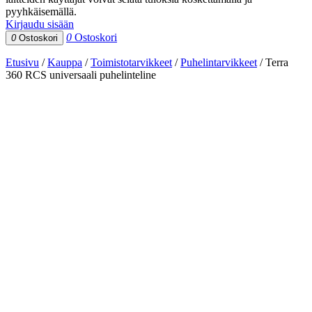
pyyhkäisemällä.
Kirjaudu sisään
0
Ostoskori
0
Ostoskori
Etusivu
/
Kauppa
/
Toimistotarvikkeet
/
Puhelintarvikkeet
/
Terra
360 RCS universaali puhelinteline