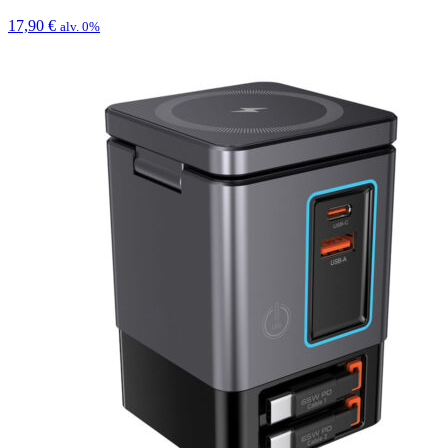
17,90
€
alv. 0%