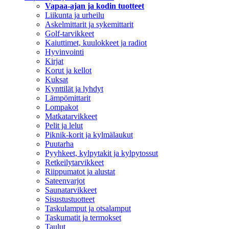
Vapaa-ajan ja kodin tuotteet
Liikunta ja urheilu
Askelmittarit ja sykemittarit
Golf-tarvikkeet
Kaiuttimet, kuulokkeet ja radiot
Hyvinvointi
Kirjat
Korut ja kellot
Kuksat
Kynttilät ja lyhdyt
Lämpömittarit
Lompakot
Matkatarvikkeet
Pelit ja lelut
Piknik-korit ja kylmälaukut
Puutarha
Pyyhkeet, kylpytakit ja kylpytossut
Retkeilytarvikkeet
Riippumatot ja alustat
Sateenvarjot
Saunatarvikkeet
Sisustustuotteet
Taskulamput ja otsalamput
Taskumatit ja termokset
Taulut