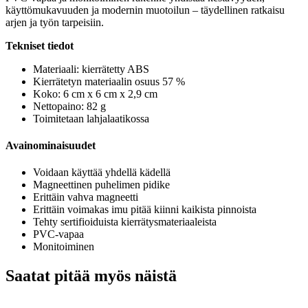
käyttömukavuuden ja modernin muotoilun – täydellinen ratkaisu
arjen ja työn tarpeisiin.
Tekniset tiedot
Materiaali: kierrätetty ABS
Kierrätetyn materiaalin osuus 57 %
Koko: 6 cm x 6 cm x 2,9 cm
Nettopaino: 82 g
Toimitetaan lahjalaatikossa
Avainominaisuudet
Voidaan käyttää yhdellä kädellä
Magneettinen puhelimen pidike
Erittäin vahva magneetti
Erittäin voimakas imu pitää kiinni kaikista pinnoista
Tehty sertifioiduista kierrätysmateriaaleista
PVC-vapaa
Monitoiminen
Saatat pitää myös näistä