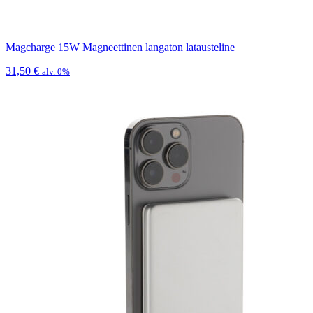
Magcharge 15W Magneettinen langaton latausteline
31,50
€
alv. 0%