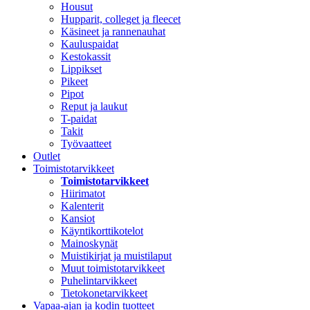
Housut
Hupparit, colleget ja fleecet
Käsineet ja rannenauhat
Kauluspaidat
Kestokassit
Lippikset
Pikeet
Pipot
Reput ja laukut
T-paidat
Takit
Työvaatteet
Outlet
Toimistotarvikkeet
Toimistotarvikkeet
Hiirimatot
Kalenterit
Kansiot
Käyntikorttikotelot
Mainoskynät
Muistikirjat ja muistilaput
Muut toimistotarvikkeet
Puhelintarvikkeet
Tietokonetarvikkeet
Vapaa-ajan ja kodin tuotteet