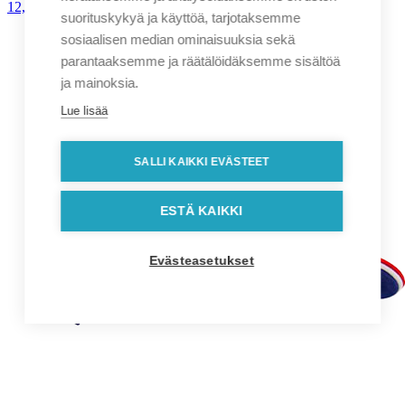
12,90
€
alv. 0%
suorituskykyä ja käyttöä, tarjotaksemme
sosiaalisen median ominaisuuksia sekä
parantaaksemme ja räätälöidäksemme sisältöä
ja mainoksia.
Lue lisää
SALLI KAIKKI EVÄSTEET
ESTÄ KAIKKI
Evästeasetukset