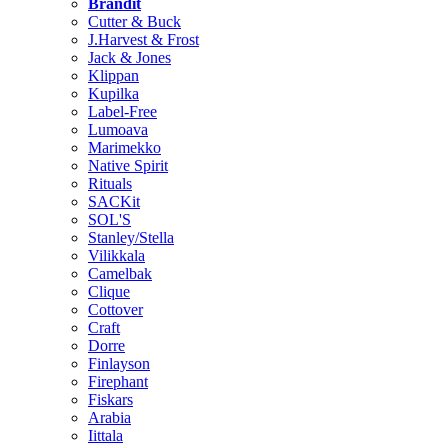
Brändit
Cutter & Buck
J.Harvest & Frost
Jack & Jones
Klippan
Kupilka
Label-Free
Lumoava
Marimekko
Native Spirit
Rituals
SACKit
SOL'S
Stanley/Stella
Vilikkala
Camelbak
Clique
Cottover
Craft
Dorre
Finlayson
Firephant
Fiskars
Arabia
Iittala