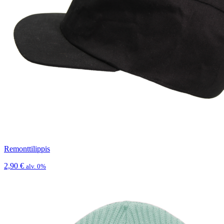
Remonttilippis
2,90
€
alv. 0%