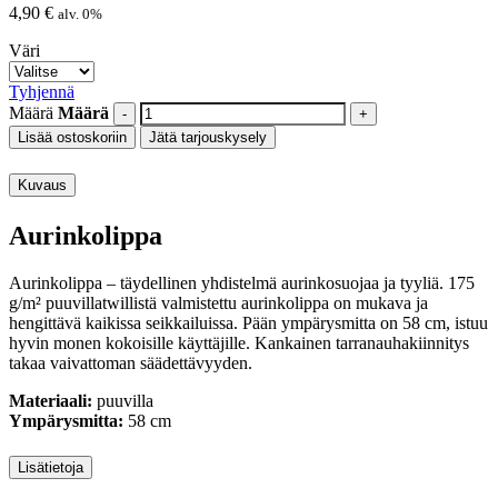
4,90
€
alv. 0%
Väri
Tyhjennä
Määrä
Määrä
Lisää ostoskoriin
Jätä tarjouskysely
Kuvaus
Aurinkolippa
Aurinkolippa – täydellinen yhdistelmä aurinkosuojaa ja tyyliä. 175
g/m² puuvillatwillistä valmistettu aurinkolippa on mukava ja
hengittävä kaikissa seikkailuissa. Pään ympärysmitta on 58 cm, istuu
hyvin monen kokoisille käyttäjille. Kankainen tarranauhakiinnitys
takaa vaivattoman säädettävyyden.
Materiaali:
puuvilla
Ympärysmitta:
58 cm
Lisätietoja