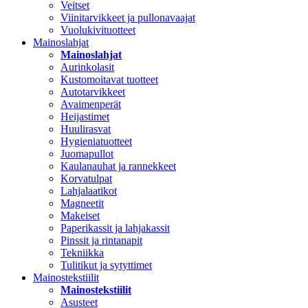
Veitset
Viinitarvikkeet ja pullonavaajat
Vuolukivituotteet
Mainoslahjat
Mainoslahjat
Aurinkolasit
Kustomoitavat tuotteet
Autotarvikkeet
Avaimenperät
Heijastimet
Huulirasvat
Hygieniatuotteet
Juomapullot
Kaulanauhat ja rannekkeet
Korvatulpat
Lahjalaatikot
Magneetit
Makeiset
Paperikassit ja lahjakassit
Pinssit ja rintanapit
Tekniikka
Tulitikut ja sytyttimet
Mainostekstiilit
Mainostekstiilit
Asusteet