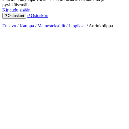
pyyhkäisemällä.
Kirjaudu sisään
0
Ostoskori
0
Ostoskori
Etusivu
/
Kauppa
/
Mainostekstiilit
/
Lippikset
/
Aurinkolippa