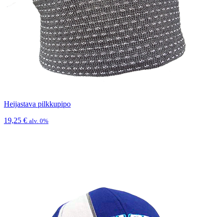
Heijastava pilkkupipo
19,25
€
alv. 0%