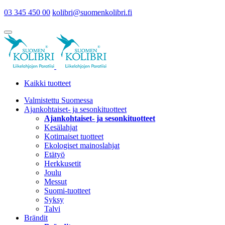
03 345 450 00
kolibri@suomenkolibri.fi
Kaikki tuotteet
Valmistettu Suomessa
Ajankohtaiset- ja sesonkituotteet
Ajankohtaiset- ja sesonkituotteet
Kesälahjat
Kotimaiset tuotteet
Ekologiset mainoslahjat
Etätyö
Herkkusetit
Joulu
Messut
Suomi-tuotteet
Syksy
Talvi
Brändit