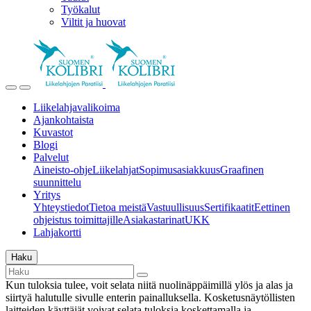
Työkalut
Viltit ja huovat
Liikelahjavalikoima
Ajankohtaista
Kuvastot
Blogi
Palvelut
Aineisto-ohje
Liikelahjat
Sopimusasiakkuus
Graafinen
suunnittelu
Yritys
Yhteystiedot
Tietoa meistä
Vastuullisuus
Sertifikaatit
Eettinen
ohjeistus toimittajille
Asiakastarinat
UKK
Lahjakortti
Haku
Kun tuloksia tulee, voit selata niitä nuolinäppäimillä ylös ja alas ja
siirtyä halutulle sivulle enterin painalluksella. Kosketusnäytöllisten
laitteiden käyttäjät voivat selata tuloksia koskettamalla ja