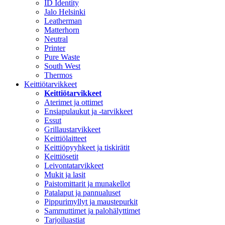
ID Identity
Jalo Helsinki
Leatherman
Matterhorn
Neutral
Printer
Pure Waste
South West
Thermos
Keittiötarvikkeet
Keittiötarvikkeet
Aterimet ja ottimet
Ensiapulaukut ja -tarvikkeet
Essut
Grillaustarvikkeet
Keittiölaitteet
Keittiöpyyhkeet ja tiskirätit
Keittiösetit
Leivontatarvikkeet
Mukit ja lasit
Paistomittarit ja munakellot
Patalaput ja pannualuset
Pippurimyllyt ja maustepurkit
Sammuttimet ja palohälyttimet
Tarjoiluastiat