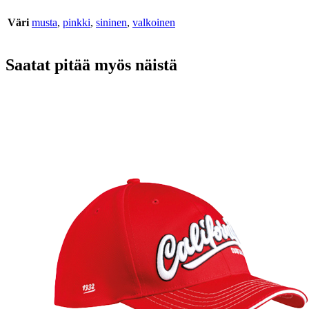
Väri
musta
,
pinkki
,
sininen
,
valkoinen
Saatat pitää myös näistä