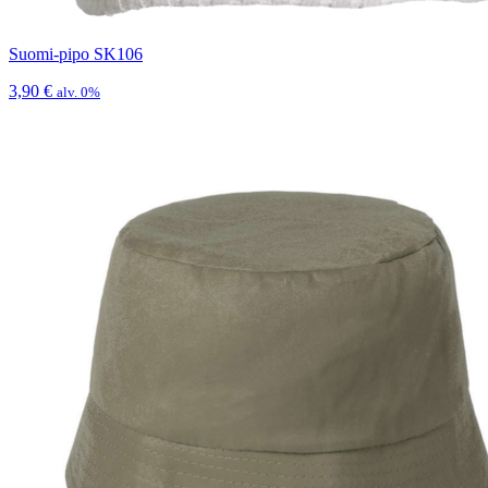
Suomi-pipo SK106
3,90
€
alv. 0%