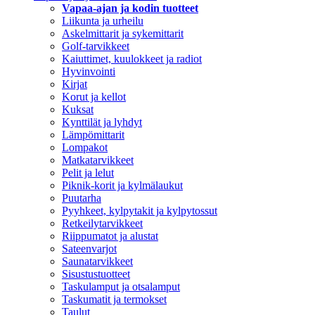
Vapaa-ajan ja kodin tuotteet
Liikunta ja urheilu
Askelmittarit ja sykemittarit
Golf-tarvikkeet
Kaiuttimet, kuulokkeet ja radiot
Hyvinvointi
Kirjat
Korut ja kellot
Kuksat
Kynttilät ja lyhdyt
Lämpömittarit
Lompakot
Matkatarvikkeet
Pelit ja lelut
Piknik-korit ja kylmälaukut
Puutarha
Pyyhkeet, kylpytakit ja kylpytossut
Retkeilytarvikkeet
Riippumatot ja alustat
Sateenvarjot
Saunatarvikkeet
Sisustustuotteet
Taskulamput ja otsalamput
Taskumatit ja termokset
Taulut