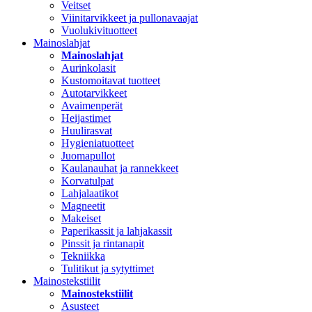
Veitset
Viinitarvikkeet ja pullonavaajat
Vuolukivituotteet
Mainoslahjat
Mainoslahjat
Aurinkolasit
Kustomoitavat tuotteet
Autotarvikkeet
Avaimenperät
Heijastimet
Huulirasvat
Hygieniatuotteet
Juomapullot
Kaulanauhat ja rannekkeet
Korvatulpat
Lahjalaatikot
Magneetit
Makeiset
Paperikassit ja lahjakassit
Pinssit ja rintanapit
Tekniikka
Tulitikut ja sytyttimet
Mainostekstiilit
Mainostekstiilit
Asusteet