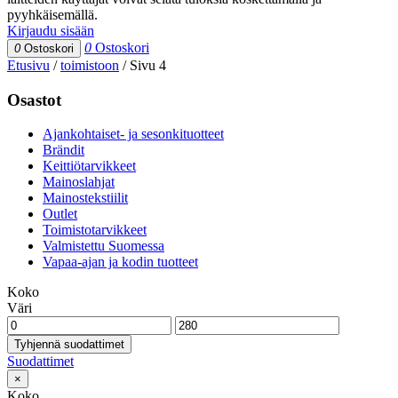
pyyhkäisemällä.
Kirjaudu sisään
0
Ostoskori
0
Ostoskori
Etusivu
/
toimistoon
/
Sivu 4
Osastot
Ajankohtaiset- ja sesonkituotteet
Brändit
Keittiötarvikkeet
Mainoslahjat
Mainostekstiilit
Outlet
Toimistotarvikkeet
Valmistettu Suomessa
Vapaa-ajan ja kodin tuotteet
Koko
Väri
Tyhjennä suodattimet
Suodattimet
×
Koko