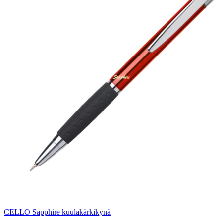
CELLO Sapphire kuulakärkikynä