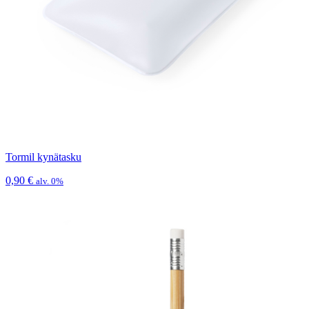
Tormil kynätasku
0,90
€
alv. 0%