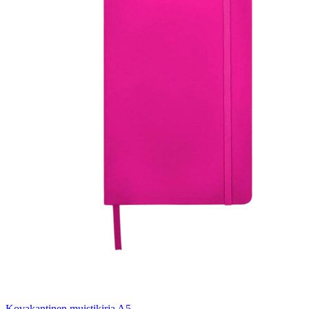
Kovakantinen muistikirja A5