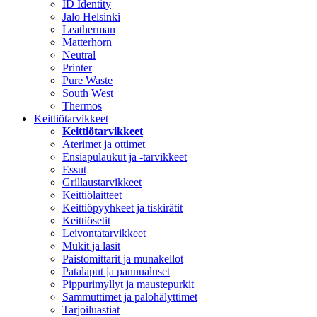
ID Identity
Jalo Helsinki
Leatherman
Matterhorn
Neutral
Printer
Pure Waste
South West
Thermos
Keittiötarvikkeet
Keittiötarvikkeet
Aterimet ja ottimet
Ensiapulaukut ja -tarvikkeet
Essut
Grillaustarvikkeet
Keittiölaitteet
Keittiöpyyhkeet ja tiskirätit
Keittiösetit
Leivontatarvikkeet
Mukit ja lasit
Paistomittarit ja munakellot
Patalaput ja pannualuset
Pippurimyllyt ja maustepurkit
Sammuttimet ja palohälyttimet
Tarjoiluastiat