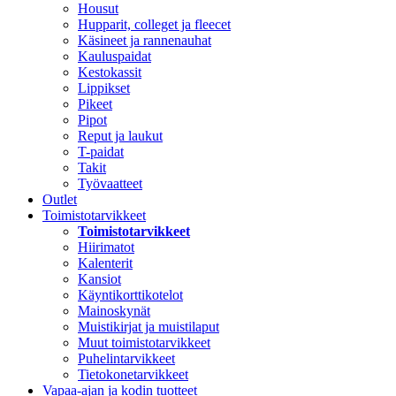
Housut
Hupparit, colleget ja fleecet
Käsineet ja rannenauhat
Kauluspaidat
Kestokassit
Lippikset
Pikeet
Pipot
Reput ja laukut
T-paidat
Takit
Työvaatteet
Outlet
Toimistotarvikkeet
Toimistotarvikkeet
Hiirimatot
Kalenterit
Kansiot
Käyntikorttikotelot
Mainoskynät
Muistikirjat ja muistilaput
Muut toimistotarvikkeet
Puhelintarvikkeet
Tietokonetarvikkeet
Vapaa-ajan ja kodin tuotteet