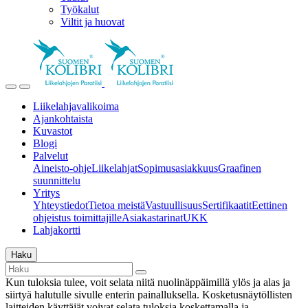
Työkalut
Viltit ja huovat
Liikelahjavalikoima
Ajankohtaista
Kuvastot
Blogi
Palvelut
Aineisto-ohje
Liikelahjat
Sopimusasiakkuus
Graafinen
suunnittelu
Yritys
Yhteystiedot
Tietoa meistä
Vastuullisuus
Sertifikaatit
Eettinen
ohjeistus toimittajille
Asiakastarinat
UKK
Lahjakortti
Haku
Kun tuloksia tulee, voit selata niitä nuolinäppäimillä ylös ja alas ja
siirtyä halutulle sivulle enterin painalluksella. Kosketusnäytöllisten
laitteiden käyttäjät voivat selata tuloksia koskettamalla ja