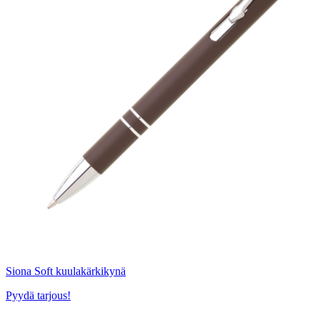
Siona Soft kuulakärkikynä
Pyydä tarjous!