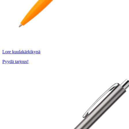
Lore kuulakärkikynä
Pyydä tarjous!