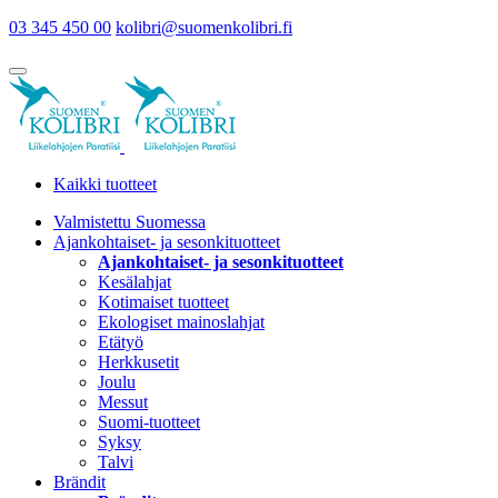
03 345 450 00
kolibri@suomenkolibri.fi
Kaikki tuotteet
Valmistettu Suomessa
Ajankohtaiset- ja sesonkituotteet
Ajankohtaiset- ja sesonkituotteet
Kesälahjat
Kotimaiset tuotteet
Ekologiset mainoslahjat
Etätyö
Herkkusetit
Joulu
Messut
Suomi-tuotteet
Syksy
Talvi
Brändit