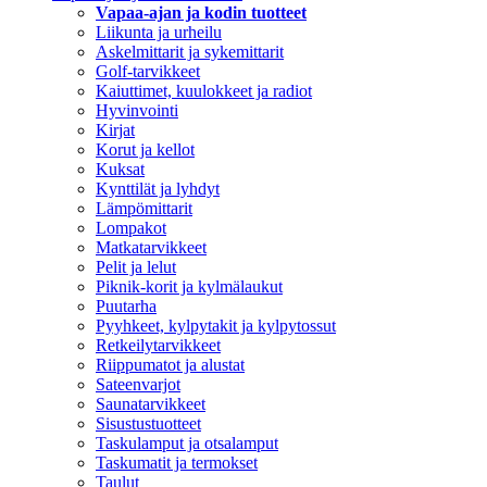
Vapaa-ajan ja kodin tuotteet
Liikunta ja urheilu
Askelmittarit ja sykemittarit
Golf-tarvikkeet
Kaiuttimet, kuulokkeet ja radiot
Hyvinvointi
Kirjat
Korut ja kellot
Kuksat
Kynttilät ja lyhdyt
Lämpömittarit
Lompakot
Matkatarvikkeet
Pelit ja lelut
Piknik-korit ja kylmälaukut
Puutarha
Pyyhkeet, kylpytakit ja kylpytossut
Retkeilytarvikkeet
Riippumatot ja alustat
Sateenvarjot
Saunatarvikkeet
Sisustustuotteet
Taskulamput ja otsalamput
Taskumatit ja termokset
Taulut