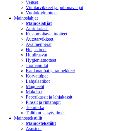
Veitset
Viinitarvikkeet ja pullonavaajat
Vuolukivituotteet
Mainoslahjat
Mainoslahjat
Aurinkolasit
Kustomoitavat tuotteet
Autotarvikkeet
Avaimenperät
Heijastimet
Huulirasvat
Hygieniatuotteet
Juomapullot
Kaulanauhat ja rannekkeet
Korvatulpat
Lahjalaatikot
Magneetit
Makeiset
Paperikassit ja lahjakassit
Pinssit ja rintanapit
Tekniikka
Tulitikut ja sytyttimet
Mainostekstiilit
Mainostekstiilit
Asusteet