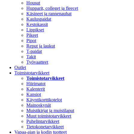
Housut
Hupparit, colleget ja fleecet
Käsineet ja rannenauhat
Kauluspaidat
Kestokassit
Lippikset
Pikeet
Pipot
Reput ja laukut
T-paidat
Takit
Työvaatteet
Outlet
Toimistotarvikkeet
Toimistotarvikkeet
Hiirimatot
Kalenterit
Kansiot
Käyntikorttikotelot
Mainoskynät
Muistikirjat ja muistilaput
Muut toimistotarvikkeet
Puhelintarvikkeet
Tietokonetarvikkeet
Vapaa-ajan ja kodin tuotteet