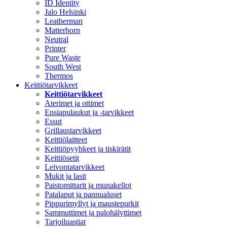
ID Identity
Jalo Helsinki
Leatherman
Matterhorn
Neutral
Printer
Pure Waste
South West
Thermos
Keittiötarvikkeet
Keittiötarvikkeet
Aterimet ja ottimet
Ensiapulaukut ja -tarvikkeet
Essut
Grillaustarvikkeet
Keittiölaitteet
Keittiöpyyhkeet ja tiskirätit
Keittiösetit
Leivontatarvikkeet
Mukit ja lasit
Paistomittarit ja munakellot
Patalaput ja pannualuset
Pippurimyllyt ja maustepurkit
Sammuttimet ja palohälyttimet
Tarjoiluastiat