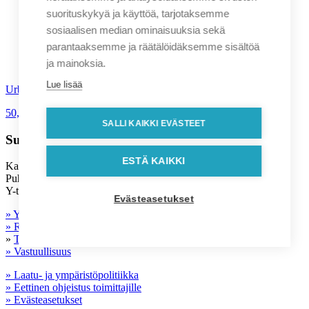
suorituskykyä ja käyttöä, tarjotaksemme
sosiaalisen median ominaisuuksia sekä
parantaaksemme ja räätälöidäksemme sisältöä
ja mainoksia.
Lue lisää
Urban Vitamin Alameda varavirtalähde
50,90
€
alv. 0%
SALLI KAIKKI EVÄSTEET
Suomen Kolibri Oy
ESTÄ KAIKKI
Kalevantie 7, 33100 Tampere kolibri(a)suomenkolibri.fi
Puh. (03) 345 45 000
Y-tunnus: 0833183-2
Evästeasetukset
» Yhteystiedot
» Rekisteriseloste
»
Toimitusehdot
» Vastuullisuus
» Laatu- ja ympäristöpolitiikka
» Eettinen ohjeistus toimittajille
» Evästeasetukset