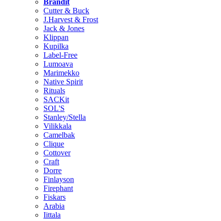
Brändit
Cutter & Buck
J.Harvest & Frost
Jack & Jones
Klippan
Kupilka
Label-Free
Lumoava
Marimekko
Native Spirit
Rituals
SACKit
SOL'S
Stanley/Stella
Vilikkala
Camelbak
Clique
Cottover
Craft
Dorre
Finlayson
Firephant
Fiskars
Arabia
Iittala