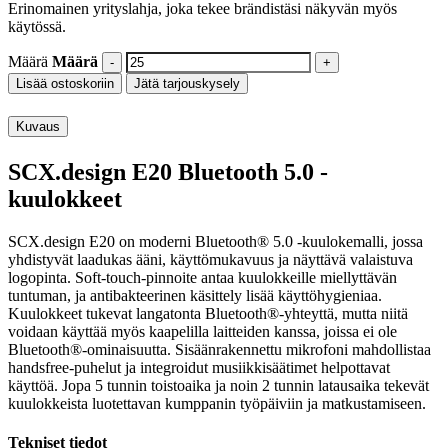
Erinomainen yrityslahja, joka tekee brändistäsi näkyvän myös
käytössä.
Määrä
Määrä
Lisää ostoskoriin
Jätä tarjouskysely
Kuvaus
SCX.design E20 Bluetooth 5.0 -
kuulokkeet
SCX.design E20 on moderni Bluetooth® 5.0 -kuulokemalli, jossa
yhdistyvät laadukas ääni, käyttömukavuus ja näyttävä valaistuva
logopinta. Soft-touch-pinnoite antaa kuulokkeille miellyttävän
tuntuman, ja antibakteerinen käsittely lisää käyttöhygieniaa.
Kuulokkeet tukevat langatonta Bluetooth®-yhteyttä, mutta niitä
voidaan käyttää myös kaapelilla laitteiden kanssa, joissa ei ole
Bluetooth®-ominaisuutta. Sisäänrakennettu mikrofoni mahdollistaa
handsfree-puhelut ja integroidut musiikkisäätimet helpottavat
käyttöä. Jopa 5 tunnin toistoaika ja noin 2 tunnin latausaika tekevät
kuulokkeista luotettavan kumppanin työpäiviin ja matkustamiseen.
Tekniset tiedot