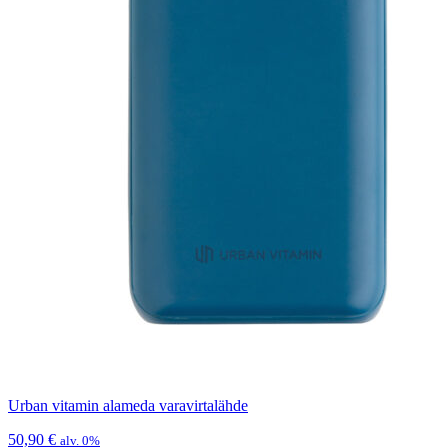
Urban vitamin alameda varavirtalähde
50,90
€
alv. 0%