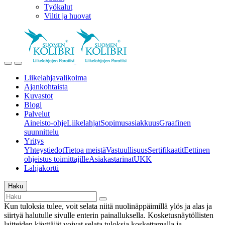
Työkalut
Viltit ja huovat
Liikelahjavalikoima
Ajankohtaista
Kuvastot
Blogi
Palvelut
Aineisto-ohje
Liikelahjat
Sopimusasiakkuus
Graafinen
suunnittelu
Yritys
Yhteystiedot
Tietoa meistä
Vastuullisuus
Sertifikaatit
Eettinen
ohjeistus toimittajille
Asiakastarinat
UKK
Lahjakortti
Haku
Kun tuloksia tulee, voit selata niitä nuolinäppäimillä ylös ja alas ja
siirtyä halutulle sivulle enterin painalluksella. Kosketusnäytöllisten
laitteiden käyttäjät voivat selata tuloksia koskettamalla ja