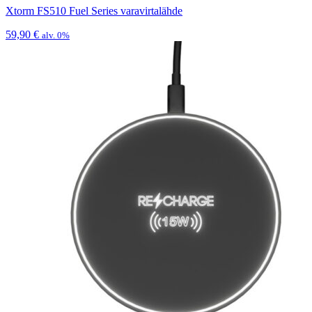
Xtorm FS510 Fuel Series varavirtalähde
59,90
€
alv. 0%