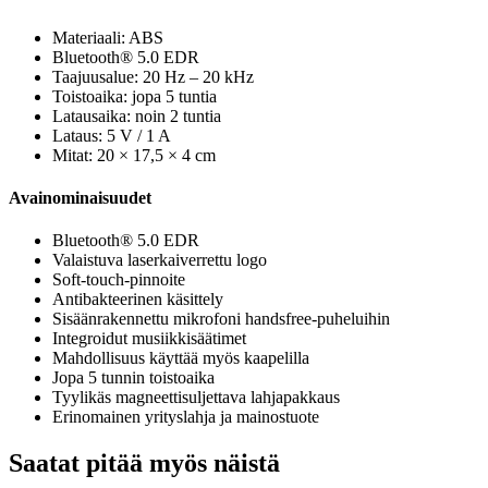
Materiaali: ABS
Bluetooth® 5.0 EDR
Taajuusalue: 20 Hz – 20 kHz
Toistoaika: jopa 5 tuntia
Latausaika: noin 2 tuntia
Lataus: 5 V / 1 A
Mitat: 20 × 17,5 × 4 cm
Avainominaisuudet
Bluetooth® 5.0 EDR
Valaistuva laserkaiverrettu logo
Soft-touch-pinnoite
Antibakteerinen käsittely
Sisäänrakennettu mikrofoni handsfree-puheluihin
Integroidut musiikkisäätimet
Mahdollisuus käyttää myös kaapelilla
Jopa 5 tunnin toistoaika
Tyylikäs magneettisuljettava lahjapakkaus
Erinomainen yrityslahja ja mainostuote
Saatat pitää myös näistä