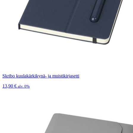
Skribo kuulakärkikynä- ja muistikirjasetti
13,90
€
alv. 0%