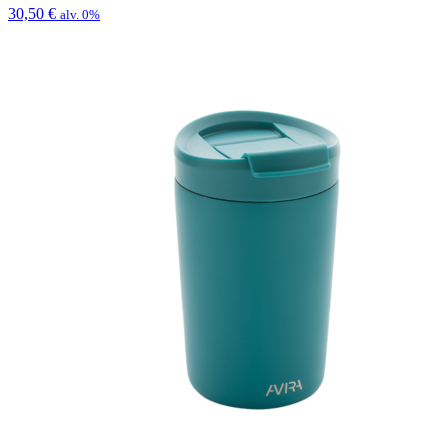
30,50
€
alv. 0%