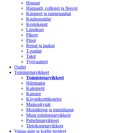
Housut
Hupparit, colleget ja fleecet
Käsineet ja rannenauhat
Kauluspaidat
Kestokassit
Lippikset
Pikeet
Pipot
Reput ja laukut
T-paidat
Takit
Työvaatteet
Outlet
Toimistotarvikkeet
Toimistotarvikkeet
Hiirimatot
Kalenterit
Kansiot
Käyntikorttikotelot
Mainoskynät
Muistikirjat ja muistilaput
Muut toimistotarvikkeet
Puhelintarvikkeet
Tietokonetarvikkeet
Vapaa-ajan ja kodin tuotteet