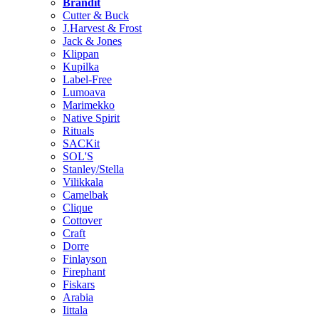
Brändit
Cutter & Buck
J.Harvest & Frost
Jack & Jones
Klippan
Kupilka
Label-Free
Lumoava
Marimekko
Native Spirit
Rituals
SACKit
SOL'S
Stanley/Stella
Vilikkala
Camelbak
Clique
Cottover
Craft
Dorre
Finlayson
Firephant
Fiskars
Arabia
Iittala