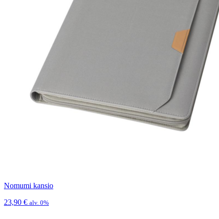
Nomumi kansio
23,90
€
alv. 0%