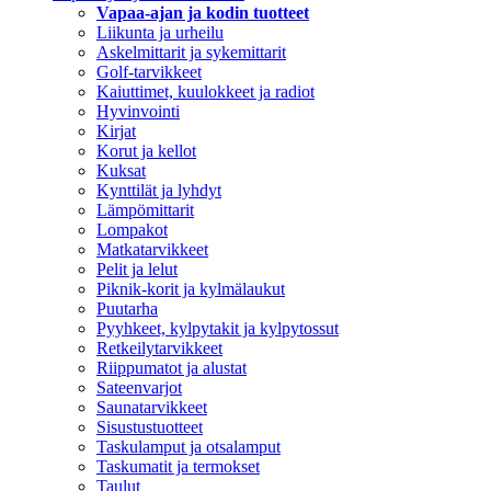
Vapaa-ajan ja kodin tuotteet
Liikunta ja urheilu
Askelmittarit ja sykemittarit
Golf-tarvikkeet
Kaiuttimet, kuulokkeet ja radiot
Hyvinvointi
Kirjat
Korut ja kellot
Kuksat
Kynttilät ja lyhdyt
Lämpömittarit
Lompakot
Matkatarvikkeet
Pelit ja lelut
Piknik-korit ja kylmälaukut
Puutarha
Pyyhkeet, kylpytakit ja kylpytossut
Retkeilytarvikkeet
Riippumatot ja alustat
Sateenvarjot
Saunatarvikkeet
Sisustustuotteet
Taskulamput ja otsalamput
Taskumatit ja termokset
Taulut