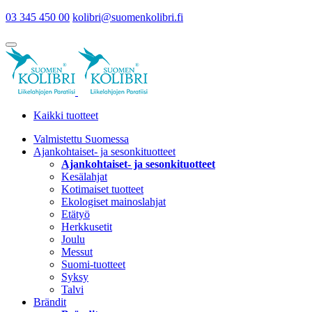
03 345 450 00
kolibri@suomenkolibri.fi
Kaikki tuotteet
Valmistettu Suomessa
Ajankohtaiset- ja sesonkituotteet
Ajankohtaiset- ja sesonkituotteet
Kesälahjat
Kotimaiset tuotteet
Ekologiset mainoslahjat
Etätyö
Herkkusetit
Joulu
Messut
Suomi-tuotteet
Syksy
Talvi
Brändit