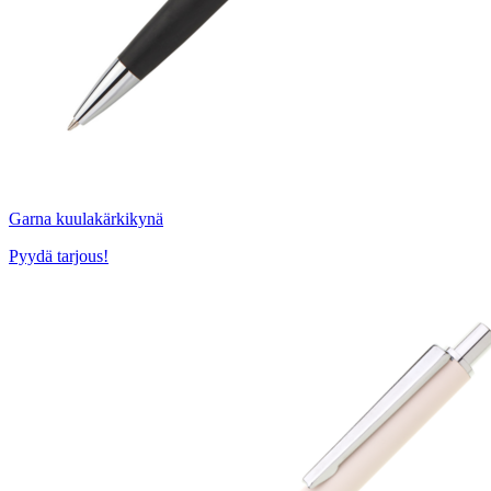
Garna kuulakärkikynä
Pyydä tarjous!