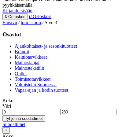
pyyhkäisemällä.
Kirjaudu sisään
0
Ostoskori
0
Ostoskori
Etusivu
/
toimistoon
/
Sivu 3
Osastot
Ajankohtaiset- ja sesonkituotteet
Brändit
Keittiötarvikkeet
Mainoslahjat
Mainostekstiilit
Outlet
Toimistotarvikkeet
Valmistettu Suomessa
Vapaa-ajan ja kodin tuotteet
Koko
Väri
Tyhjennä suodattimet
Suodattimet
×
Koko