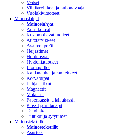
Veitset
Viinitarvikkeet ja pullonavaajat
Vuolukivituotteet
Mainoslahjat
Mainoslahjat
Aurinkolasit
Kustomoitavat tuotteet
Autotarvikkeet
Avaimenperät
Heijastimet
Huulirasvat
Hygieniatuotteet
Juomapullot
Kaulanauhat ja rannekkeet
Korvatulpat
Lahjalaatikot
Magneetit
Makeiset
Paperikassit ja lahjakassit
Pinssit ja rintanapit
Tekniikka
Tulitikut ja sytyttimet
Mainostekstiilit
Mainostekstiilit
Asusteet