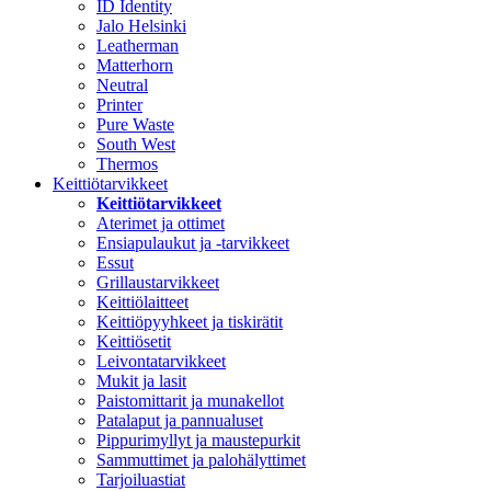
ID Identity
Jalo Helsinki
Leatherman
Matterhorn
Neutral
Printer
Pure Waste
South West
Thermos
Keittiötarvikkeet
Keittiötarvikkeet
Aterimet ja ottimet
Ensiapulaukut ja -tarvikkeet
Essut
Grillaustarvikkeet
Keittiölaitteet
Keittiöpyyhkeet ja tiskirätit
Keittiösetit
Leivontatarvikkeet
Mukit ja lasit
Paistomittarit ja munakellot
Patalaput ja pannualuset
Pippurimyllyt ja maustepurkit
Sammuttimet ja palohälyttimet
Tarjoiluastiat