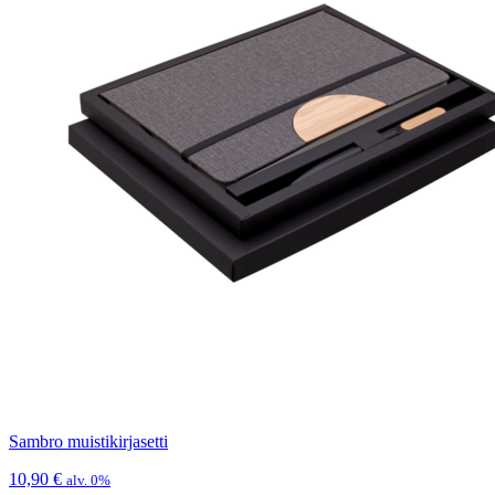
Sambro muistikirjasetti
10,90
€
alv. 0%