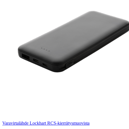
Varavirtalähde Lockhart RCS-kierrätysmuovista