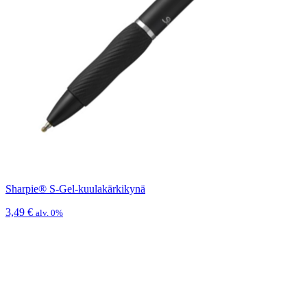
Sharpie® S-Gel-kuulakärkikynä
3,49
€
alv. 0%