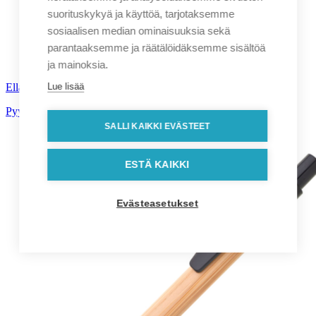
suorituskykyä ja käyttöä, tarjotaksemme
sosiaalisen median ominaisuuksia sekä
parantaaksemme ja räätälöidäksemme sisältöä
ja mainoksia.
Lue lisää
Ella Soft kuulakärki- tai geelikynä
Pyydä tarjous!
SALLI KAIKKI EVÄSTEET
ESTÄ KAIKKI
Evästeasetukset