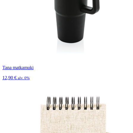
Tana matkamuki
12,90
€
alv. 0%