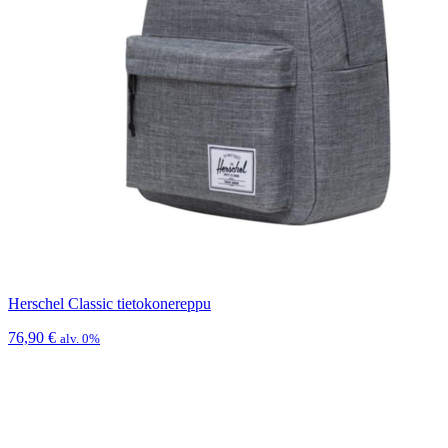
Herschel Classic tietokonereppu
76,90
€
alv. 0%