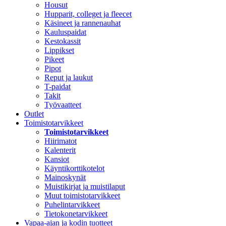
Housut
Hupparit, colleget ja fleecet
Käsineet ja rannenauhat
Kauluspaidat
Kestokassit
Lippikset
Pikeet
Pipot
Reput ja laukut
T-paidat
Takit
Työvaatteet
Outlet
Toimistotarvikkeet
Toimistotarvikkeet
Hiirimatot
Kalenterit
Kansiot
Käyntikorttikotelot
Mainoskynät
Muistikirjat ja muistilaput
Muut toimistotarvikkeet
Puhelintarvikkeet
Tietokonetarvikkeet
Vapaa-ajan ja kodin tuotteet