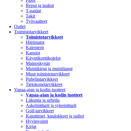
Pipot
Reput ja laukut
T-paidat
Takit
Työvaatteet
Outlet
Toimistotarvikkeet
Toimistotarvikkeet
Hiirimatot
Kalenterit
Kansiot
Käyntikorttikotelot
Mainoskynät
Muistikirjat ja muistilaput
Muut toimistotarvikkeet
Puhelintarvikkeet
Tietokonetarvikkeet
Vapaa-ajan ja kodin tuotteet
Vapaa-ajan ja kodin tuotteet
Liikunta ja urheilu
Askelmittarit ja sykemittarit
Golf-tarvikkeet
Kaiuttimet, kuulokkeet ja radiot
Hyvinvointi
Kirjat