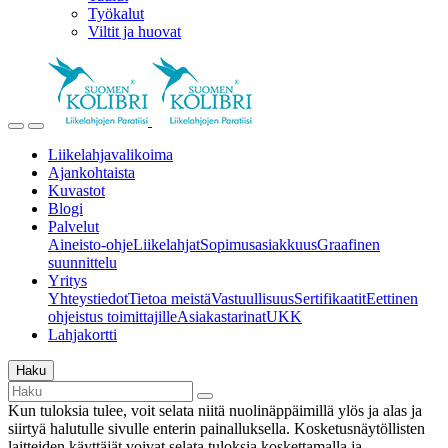
Työkalut
Viltit ja huovat
Liikelahjavalikoima
Ajankohtaista
Kuvastot
Blogi
Palvelut
Aineisto-ohje
Liikelahjat
Sopimusasiakkuus
Graafinen
suunnittelu
Yritys
Yhteystiedot
Tietoa meistä
Vastuullisuus
Sertifikaatit
Eettinen
ohjeistus toimittajille
Asiakastarinat
UKK
Lahjakortti
Haku
Kun tuloksia tulee, voit selata niitä nuolinäppäimillä ylös ja alas ja
siirtyä halutulle sivulle enterin painalluksella. Kosketusnäytöllisten
laitteiden käyttäjät voivat selata tuloksia koskettamalla ja