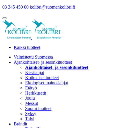
03 345 450 00
kolibri@suomenkolibri.fi
Kaikki tuotteet
Valmistettu Suomessa
Ajankohtaiset- ja sesonkituotteet
Ajankohtaiset- ja sesonkituotteet
Kesälahjat
Kotimaiset tuotteet
Ekologiset mainoslahjat
Etätyö
Herkkusetit
Joulu
Messut
Suomi-tuotteet
Syksy
Talvi
Brändit