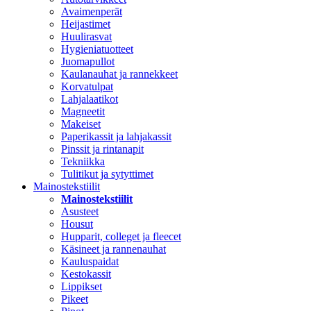
Avaimenperät
Heijastimet
Huulirasvat
Hygieniatuotteet
Juomapullot
Kaulanauhat ja rannekkeet
Korvatulpat
Lahjalaatikot
Magneetit
Makeiset
Paperikassit ja lahjakassit
Pinssit ja rintanapit
Tekniikka
Tulitikut ja sytyttimet
Mainostekstiilit
Mainostekstiilit
Asusteet
Housut
Hupparit, colleget ja fleecet
Käsineet ja rannenauhat
Kauluspaidat
Kestokassit
Lippikset
Pikeet