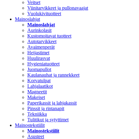
Veitset
Viinitarvikkeet ja pullonavaajat
Vuolukivituotteet
Mainoslahjat
Mainoslahjat
Aurinkolasit
Kustomoitavat tuotteet
Autotarvikkeet
Avaimenperät
Heijastimet
Huulirasvat
Hygieniatuotteet
Juomapullot
Kaulanauhat ja rannekkeet
Korvatulpat
Lahjalaatikot
Magneetit
Makeiset
Paperikassit ja lahjakassit
Pinssit ja rintanapit
Tekniikka
Tulitikut ja sytyttimet
Mainostekstiilit
Mainostekstiilit
Asusteet