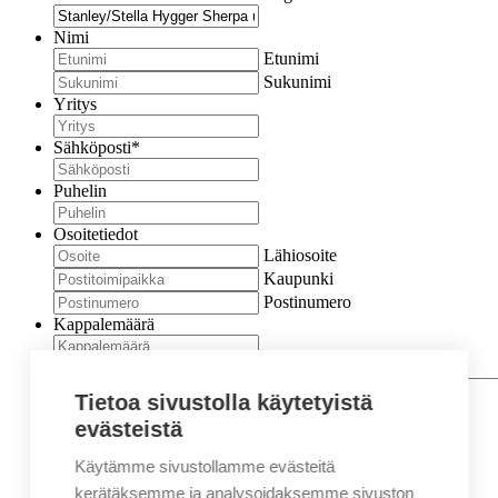
Nimi
Etunimi
Sukunimi
Yritys
Sähköposti
*
Puhelin
Osoitetiedot
Lähiosoite
Kaupunki
Postinumero
Kappalemäärä
Viesti
Tietoa sivustolla käytetyistä
evästeistä
Käytämme sivustollamme evästeitä
kerätäksemme ja analysoidaksemme sivuston