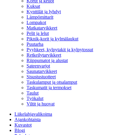
Korut ja kellot
Kuksat
Kynttilät ja lyhdyt
Lämpömittarit
Lompakot
Matkatarvikkeet
Pelit ja lelut
Piknik-korit ja kylmälaukut
Puutarha
Pyyhkeet, kylpytakit ja kylpytossut
Retkeilytarvikkeet
Riippumatot ja alustat
Sateenvarjot
Saunatarvikkeet
Sisustustuotteet
Taskulamput ja otsalamput
Taskumatit ja termokset
Taulut
Työkalut
Viltit ja huovat
Liikelahjavalikoima
Ajankohtaista
Kuvastot
Blogi