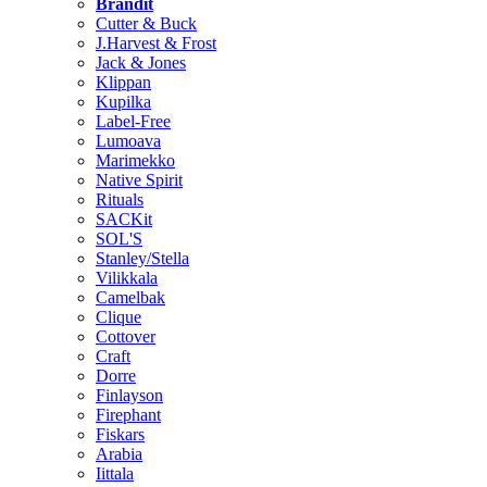
Brändit
Cutter & Buck
J.Harvest & Frost
Jack & Jones
Klippan
Kupilka
Label-Free
Lumoava
Marimekko
Native Spirit
Rituals
SACKit
SOL'S
Stanley/Stella
Vilikkala
Camelbak
Clique
Cottover
Craft
Dorre
Finlayson
Firephant
Fiskars
Arabia
Iittala