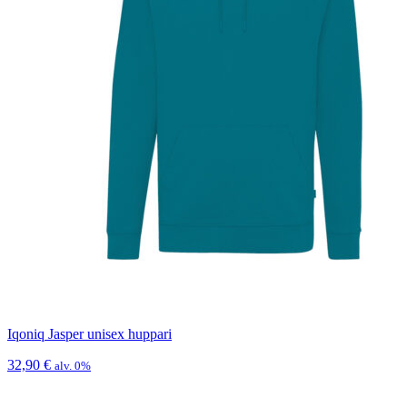
Iqoniq Jasper unisex huppari
32,90
€
alv. 0%