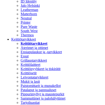
ID Identity
Jalo Helsinki
Leatherman
Matterhorn
Neutral
Printer
Pure Waste
South West
Thermos
Keittiötarvikkeet
Keittiötarvikkeet
Aterimet ja ottimet
Ensiapulaukut ja -tarvikkeet
Essut
Grillaustarvikkeet
Keittiölaitteet
Keittiöpyyhkeet ja tiskirätit
Keittiösetit
Leivontatarvikkeet
Mukit ja lasit
Paistomittarit ja munakellot
Patalaput ja pannualuset
Pippurimyllyt ja maustepurkit
Sammuttimet ja palohälyttimet
Tarjoiluastiat