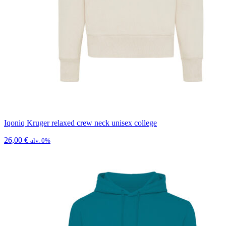
Iqoniq Kruger relaxed crew neck unisex college
26,00
€
alv. 0%