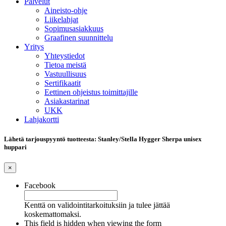
Palvelut
Aineisto-ohje
Liikelahjat
Sopimusasiakkuus
Graafinen suunnittelu
Yritys
Yhteystiedot
Tietoa meistä
Vastuullisuus
Sertifikaatit
Eettinen ohjeistus toimittajille
Asiakastarinat
UKK
Lahjakortti
Lähetä tarjouspyyntö tuotteesta: Stanley/Stella Hygger Sherpa unisex
huppari
×
Facebook
Kenttä on validointitarkoituksiin ja tulee jättää
koskemattomaksi.
This field is hidden when viewing the form