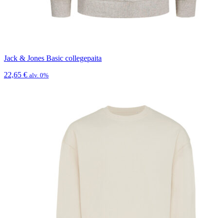
Jack & Jones Basic collegepaita
22,65
€
alv. 0%