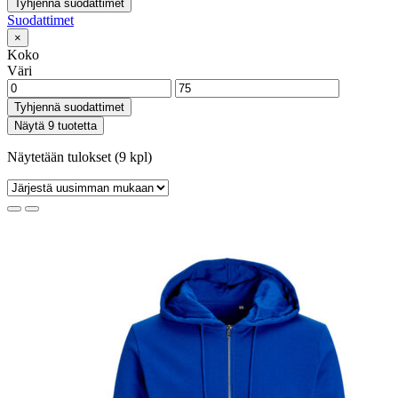
Tyhjennä suodattimet
Suodattimet
×
Koko
Väri
Tyhjennä suodattimet
Näytä 9 tuotetta
Näytetään tulokset (9 kpl)