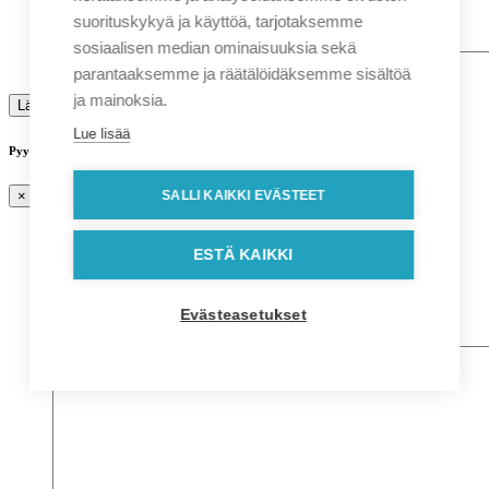
suorituskykyä ja käyttöä, tarjotaksemme
sosiaalisen median ominaisuuksia sekä
Mainitse väri ja malli jos tuotteessa on vaihtoehtoja.
parantaaksemme ja räätälöidäksemme sisältöä
ja mainoksia.
Lue lisää
Pyydä tarjous ostoskorin sisällöstä
SALLI KAIKKI EVÄSTEET
×
Instagram
ESTÄ KAIKKI
Kenttä on validointitarkoituksiin ja tulee jättää
koskemattomaksi.
Evästeasetukset
This field is hidden when viewing the form
Ostoskorin sisältö