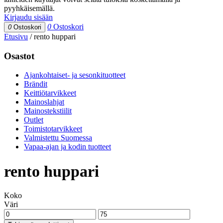
pyyhkäisemällä.
Kirjaudu sisään
0
Ostoskori
0
Ostoskori
Etusivu
/
rento huppari
Osastot
Ajankohtaiset- ja sesonkituotteet
Brändit
Keittiötarvikkeet
Mainoslahjat
Mainostekstiilit
Outlet
Toimistotarvikkeet
Valmistettu Suomessa
Vapaa-ajan ja kodin tuotteet
rento huppari
Koko
Väri