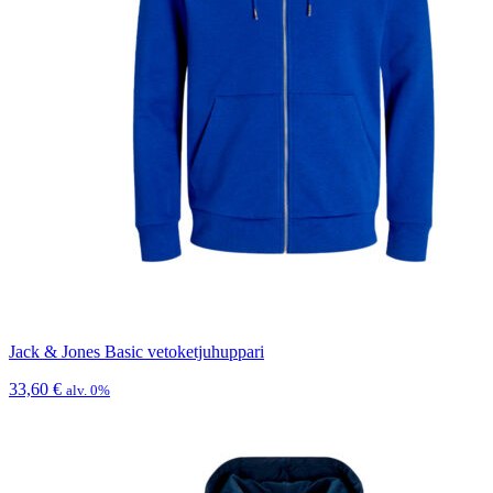
Jack & Jones Basic vetoketjuhuppari
33,60
€
alv. 0%