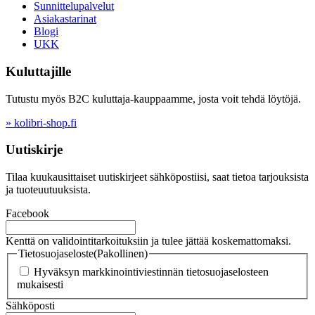
Sunnittelupalvelut
Asiakastarinat
Blogi
UKK
Kuluttajille
Tutustu myös B2C kuluttaja-kauppaamme, josta voit tehdä löytöjä.
» kolibri-shop.fi
Uutiskirje
Tilaa kuukausittaiset uutiskirjeet sähköpostiisi, saat tietoa tarjouksista
ja tuoteuutuuksista.
Facebook
Kenttä on validointitarkoituksiin ja tulee jättää koskemattomaksi.
Tietosuojaseloste
(Pakollinen)
Hyväksyn markkinointiviestinnän tietosuojaselosteen
mukaisesti
Sähköposti