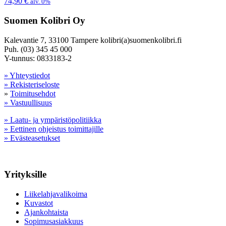
74,90
€
alv. 0%
Suomen Kolibri Oy
Kalevantie 7, 33100 Tampere kolibri(a)suomenkolibri.fi
Puh. (03) 345 45 000
Y-tunnus: 0833183-2
» Yhteystiedot
» Rekisteriseloste
»
Toimitusehdot
» Vastuullisuus
» Laatu- ja ympäristöpolitiikka
» Eettinen ohjeistus toimittajille
» Evästeasetukset
Yrityksille
Liikelahjavalikoima
Kuvastot
Ajankohtaista
Sopimusasiakkuus