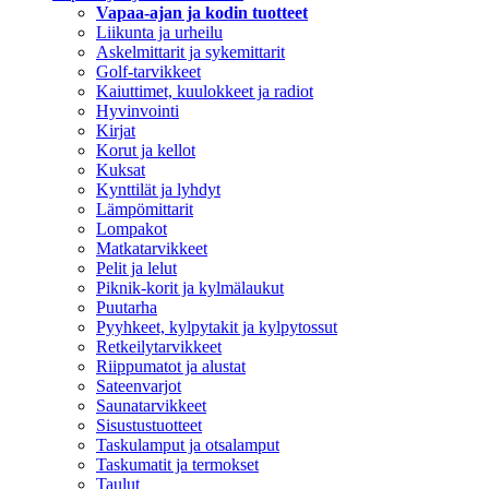
Vapaa-ajan ja kodin tuotteet
Liikunta ja urheilu
Askelmittarit ja sykemittarit
Golf-tarvikkeet
Kaiuttimet, kuulokkeet ja radiot
Hyvinvointi
Kirjat
Korut ja kellot
Kuksat
Kynttilät ja lyhdyt
Lämpömittarit
Lompakot
Matkatarvikkeet
Pelit ja lelut
Piknik-korit ja kylmälaukut
Puutarha
Pyyhkeet, kylpytakit ja kylpytossut
Retkeilytarvikkeet
Riippumatot ja alustat
Sateenvarjot
Saunatarvikkeet
Sisustustuotteet
Taskulamput ja otsalamput
Taskumatit ja termokset
Taulut