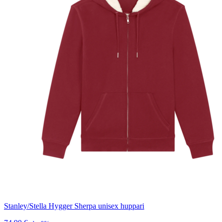
Stanley/Stella Hygger Sherpa unisex huppari