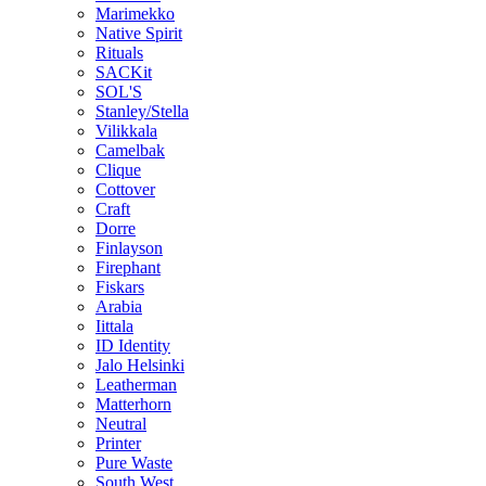
Marimekko
Native Spirit
Rituals
SACKit
SOL'S
Stanley/Stella
Vilikkala
Camelbak
Clique
Cottover
Craft
Dorre
Finlayson
Firephant
Fiskars
Arabia
Iittala
ID Identity
Jalo Helsinki
Leatherman
Matterhorn
Neutral
Printer
Pure Waste
South West