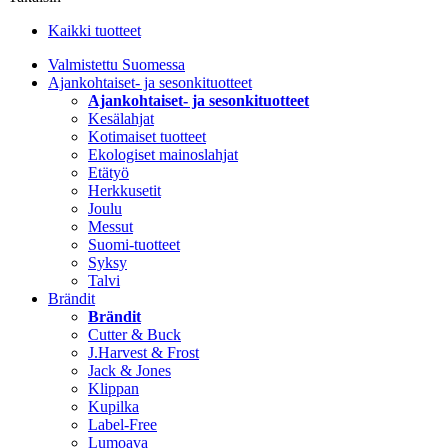
Kaikki tuotteet
Valmistettu Suomessa
Ajankohtaiset- ja sesonkituotteet
Ajankohtaiset- ja sesonkituotteet
Kesälahjat
Kotimaiset tuotteet
Ekologiset mainoslahjat
Etätyö
Herkkusetit
Joulu
Messut
Suomi-tuotteet
Syksy
Talvi
Brändit
Brändit
Cutter & Buck
J.Harvest & Frost
Jack & Jones
Klippan
Kupilka
Label-Free
Lumoava