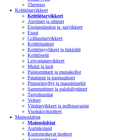
Thermos
Keittiötarvikkeet
Keittiötarvikkeet
Aterimet ja ottimet
Ensiapulaukut ja -tarvikkeet
Essut
Grillaustarvikkeet
Keittiölaitteet
Keittiöpyyhkeet ja tiskirätit
Keittiösetit
Leivontatarvikkeet
Mukit ja lasit
Paistomittarit ja munakellot
Patalaput ja pannualuset
Pippurimyllyt ja maustepurkit
Sammuttimet ja palohälyttimet
Tarjoiluastiat
Veitset
Viinitarvikkeet ja pullonavaajat
Vuolukivituotteet
Mainoslahjat
Mainoslahjat
Aurinkolasit
Kustomoitavat tuotteet
Autotarvikkeet