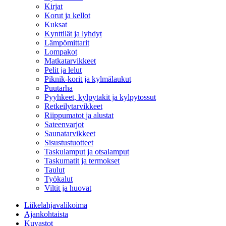
Kirjat
Korut ja kellot
Kuksat
Kynttilät ja lyhdyt
Lämpömittarit
Lompakot
Matkatarvikkeet
Pelit ja lelut
Piknik-korit ja kylmälaukut
Puutarha
Pyyhkeet, kylpytakit ja kylpytossut
Retkeilytarvikkeet
Riippumatot ja alustat
Sateenvarjot
Saunatarvikkeet
Sisustustuotteet
Taskulamput ja otsalamput
Taskumatit ja termokset
Taulut
Työkalut
Viltit ja huovat
Liikelahjavalikoima
Ajankohtaista
Kuvastot