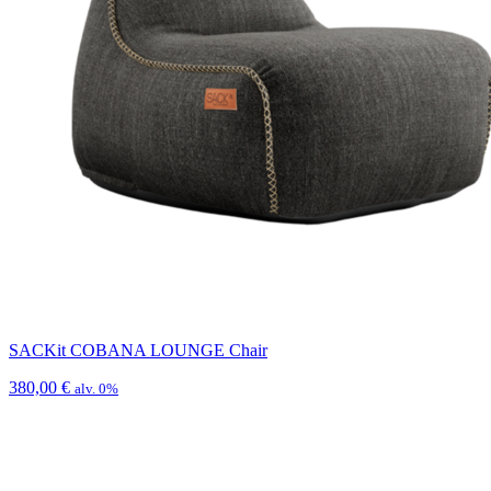
SACKit COBANA LOUNGE Chair
380,00
€
alv. 0%