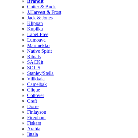
Brändit
Cutter & Buck
J.Harvest & Frost
Jack & Jones
Klippan
Kupilka
Label-Free
Lumoava
Marimekko
Native Spirit
Rituals
SACKit
SOL'S
Stanley/Stella
Vilikkala
Camelbak
Clique
Cottover
Craft
Dorre
Finlayson
Firephant
Fiskars
Arabia
Iittala