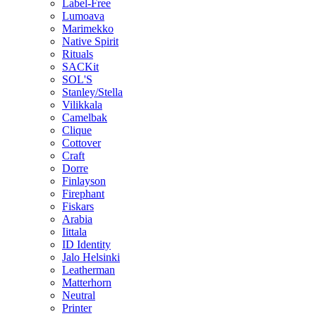
Label-Free
Lumoava
Marimekko
Native Spirit
Rituals
SACKit
SOL'S
Stanley/Stella
Vilikkala
Camelbak
Clique
Cottover
Craft
Dorre
Finlayson
Firephant
Fiskars
Arabia
Iittala
ID Identity
Jalo Helsinki
Leatherman
Matterhorn
Neutral
Printer