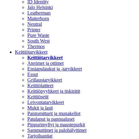
ID Identity
Jalo Helsinki
Leatherman
Matterhorn
Neutral
Printer
Pure Waste
South West
Thermos
Keittiötarvikkeet
Keittiötarvikkeet
Aterimet ja ottimet
Ensiapulaukut ja -tarvikkeet
Essut
Grillaustarvikkeet
Keittiölaitteet
Keittiöpyyhkeet ja tiskirätit
Keittiösetit
Leivontatarvikkeet
Mukit ja lasit
Paistomittarit ja munakellot
Patalaput ja pannualuset
Pippurimyllyt ja maustepurkit
Sammuttimet ja palohälyttimet
Tarjoiluastiat