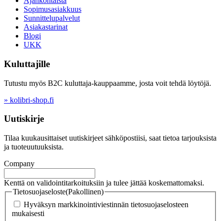
Ajankohtaista
Sopimusasiakkuus
Sunnittelupalvelut
Asiakastarinat
Blogi
UKK
Kuluttajille
Tutustu myös B2C kuluttaja-kauppaamme, josta voit tehdä löytöjä.
» kolibri-shop.fi
Uutiskirje
Tilaa kuukausittaiset uutiskirjeet sähköpostiisi, saat tietoa tarjouksista
ja tuoteuutuuksista.
Company
Kenttä on validointitarkoituksiin ja tulee jättää koskemattomaksi.
Tietosuojaseloste
(Pakollinen)
Hyväksyn markkinointiviestinnän tietosuojaselosteen
mukaisesti