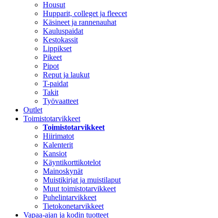
Housut
Hupparit, colleget ja fleecet
Käsineet ja rannenauhat
Kauluspaidat
Kestokassit
Lippikset
Pikeet
Pipot
Reput ja laukut
T-paidat
Takit
Työvaatteet
Outlet
Toimistotarvikkeet
Toimistotarvikkeet
Hiirimatot
Kalenterit
Kansiot
Käyntikorttikotelot
Mainoskynät
Muistikirjat ja muistilaput
Muut toimistotarvikkeet
Puhelintarvikkeet
Tietokonetarvikkeet
Vapaa-ajan ja kodin tuotteet