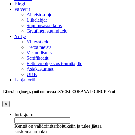
Blogi
Palvelut
Aineisto-ohje
Liikelahjat
Sopimusasiakkuus
Graafinen suunnittelu
Yritys
Yhteystiedot
Tietoa meistä
Vastuullisuus
Sertifikaatit
Eettinen ohjeistus toimittajille
Asiakastarinat
UKK
Lahjakortti
Lähetä tarjouspyyntö tuotteesta: SACKit COBANA LOUNGE Pouf
×
Instagram
Kenttä on validointitarkoituksiin ja tulee jättää
koskemattomaksi.