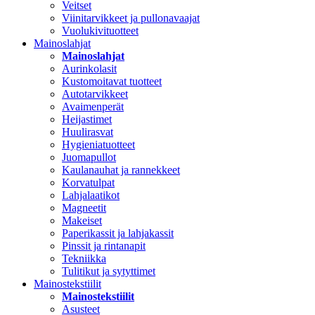
Veitset
Viinitarvikkeet ja pullonavaajat
Vuolukivituotteet
Mainoslahjat
Mainoslahjat
Aurinkolasit
Kustomoitavat tuotteet
Autotarvikkeet
Avaimenperät
Heijastimet
Huulirasvat
Hygieniatuotteet
Juomapullot
Kaulanauhat ja rannekkeet
Korvatulpat
Lahjalaatikot
Magneetit
Makeiset
Paperikassit ja lahjakassit
Pinssit ja rintanapit
Tekniikka
Tulitikut ja sytyttimet
Mainostekstiilit
Mainostekstiilit
Asusteet