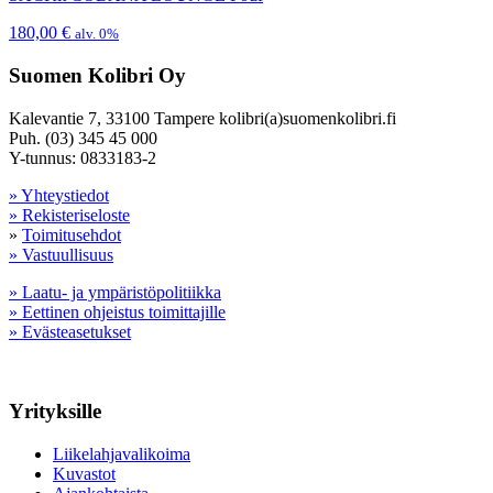
180,00
€
alv. 0%
Suomen Kolibri Oy
Kalevantie 7, 33100 Tampere kolibri(a)suomenkolibri.fi
Puh. (03) 345 45 000
Y-tunnus: 0833183-2
» Yhteystiedot
» Rekisteriseloste
»
Toimitusehdot
» Vastuullisuus
» Laatu- ja ympäristöpolitiikka
» Eettinen ohjeistus toimittajille
» Evästeasetukset
Yrityksille
Liikelahjavalikoima
Kuvastot