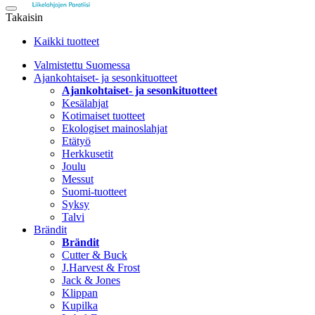
Takaisin
Kaikki tuotteet
Valmistettu Suomessa
Ajankohtaiset- ja sesonkituotteet
Ajankohtaiset- ja sesonkituotteet
Kesälahjat
Kotimaiset tuotteet
Ekologiset mainoslahjat
Etätyö
Herkkusetit
Joulu
Messut
Suomi-tuotteet
Syksy
Talvi
Brändit
Brändit
Cutter & Buck
J.Harvest & Frost
Jack & Jones
Klippan
Kupilka