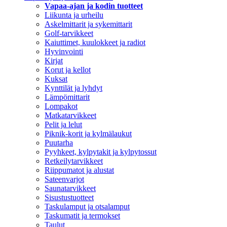
Vapaa-ajan ja kodin tuotteet
Liikunta ja urheilu
Askelmittarit ja sykemittarit
Golf-tarvikkeet
Kaiuttimet, kuulokkeet ja radiot
Hyvinvointi
Kirjat
Korut ja kellot
Kuksat
Kynttilät ja lyhdyt
Lämpömittarit
Lompakot
Matkatarvikkeet
Pelit ja lelut
Piknik-korit ja kylmälaukut
Puutarha
Pyyhkeet, kylpytakit ja kylpytossut
Retkeilytarvikkeet
Riippumatot ja alustat
Sateenvarjot
Saunatarvikkeet
Sisustustuotteet
Taskulamput ja otsalamput
Taskumatit ja termokset
Taulut