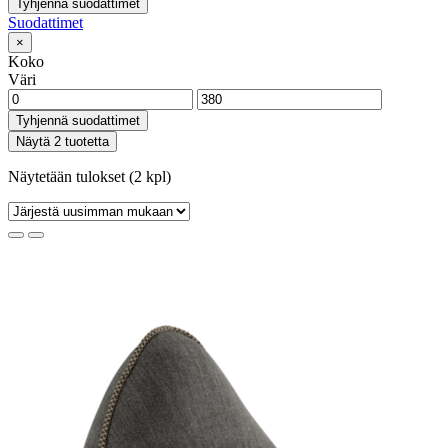
Tyhjennä suodattimet
Suodattimet
×
Koko
Väri
Tyhjennä suodattimet
Näytä 2 tuotetta
Näytetään tulokset (2 kpl)