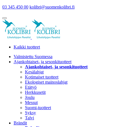
03 345 450 00
kolibri@suomenkolibri.fi
Kaikki tuotteet
Valmistettu Suomessa
Ajankohtaiset- ja sesonkituotteet
Ajankohtaiset- ja sesonkituotteet
Kesälahjat
Kotimaiset tuotteet
Ekologiset mainoslahjat
Etätyö
Herkkusetit
Joulu
Messut
Suomi-tuotteet
Syksy
Talvi
Brändit