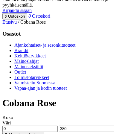
pyyhkäisemällä.
Kirjaudu sisään
0
Ostoskori
0
Ostoskori
Etusivu
/
Cobana Rose
Osastot
Ajankohtaiset- ja sesonkituotteet
Brändit
Keittiötarvikkeet
Mainoslahjat
Mainostekstiilit
Outlet
Toimistotarvikkeet
Valmistettu Suomessa
Vapaa-ajan ja kodin tuotteet
Cobana Rose
Koko
Väri