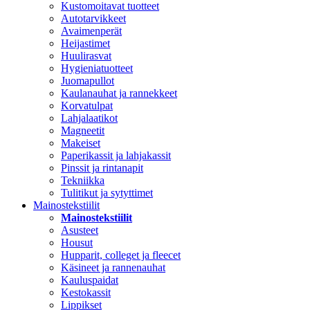
Kustomoitavat tuotteet
Autotarvikkeet
Avaimenperät
Heijastimet
Huulirasvat
Hygieniatuotteet
Juomapullot
Kaulanauhat ja rannekkeet
Korvatulpat
Lahjalaatikot
Magneetit
Makeiset
Paperikassit ja lahjakassit
Pinssit ja rintanapit
Tekniikka
Tulitikut ja sytyttimet
Mainostekstiilit
Mainostekstiilit
Asusteet
Housut
Hupparit, colleget ja fleecet
Käsineet ja rannenauhat
Kauluspaidat
Kestokassit
Lippikset