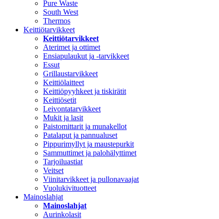
Pure Waste
South West
Thermos
Keittiötarvikkeet
Keittiötarvikkeet
Aterimet ja ottimet
Ensiapulaukut ja -tarvikkeet
Essut
Grillaustarvikkeet
Keittiölaitteet
Keittiöpyyhkeet ja tiskirätit
Keittiösetit
Leivontatarvikkeet
Mukit ja lasit
Paistomittarit ja munakellot
Patalaput ja pannualuset
Pippurimyllyt ja maustepurkit
Sammuttimet ja palohälyttimet
Tarjoiluastiat
Veitset
Viinitarvikkeet ja pullonavaajat
Vuolukivituotteet
Mainoslahjat
Mainoslahjat
Aurinkolasit