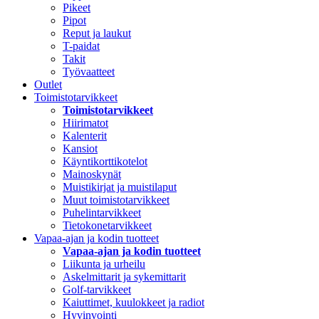
Pikeet
Pipot
Reput ja laukut
T-paidat
Takit
Työvaatteet
Outlet
Toimistotarvikkeet
Toimistotarvikkeet
Hiirimatot
Kalenterit
Kansiot
Käyntikorttikotelot
Mainoskynät
Muistikirjat ja muistilaput
Muut toimistotarvikkeet
Puhelintarvikkeet
Tietokonetarvikkeet
Vapaa-ajan ja kodin tuotteet
Vapaa-ajan ja kodin tuotteet
Liikunta ja urheilu
Askelmittarit ja sykemittarit
Golf-tarvikkeet
Kaiuttimet, kuulokkeet ja radiot
Hyvinvointi