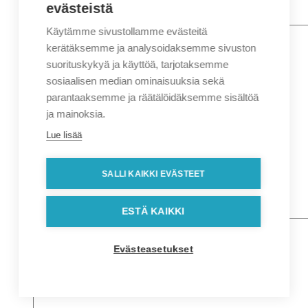
evästeistä
Käytämme sivustollamme evästeitä
Nimi
*
Etunimi
kerätäksemme ja analysoidaksemme sivuston
Sukunimi
suorituskykyä ja käyttöä, tarjotaksemme
Yritys
sosiaalisen median ominaisuuksia sekä
parantaaksemme ja räätälöidäksemme sisältöä
Sähköposti
*
ja mainoksia.
Puhelin
*
Lue lisää
Osoitetiedot
Lähiosoite
SALLI KAIKKI EVÄSTEET
Kaupunki
Postinumero
Viesti
ESTÄ KAIKKI
Evästeasetukset