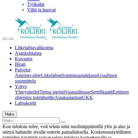
Työkalut
Viltit ja huovat
Liikelahjavalikoima
Ajankohtaista
Kuvastot
Blogi
Palvelut
Aineisto-ohje
Liikelahjat
Sopimusasiakkuus
Graafinen
suunnittelu
Yritys
Yhteystiedot
Tietoa meistä
Vastuullisuus
Sertifikaatit
Eettinen
ohjeistus toimittajille
Asiakastarinat
UKK
Lahjakortti
Haku
Kun tuloksia tulee, voit selata niitä nuolinäppäimillä ylös ja alas ja
siirtyä halutulle sivulle enterin painalluksella. Kosketusnäytöllisten
laitteiden käyttäjät voivat selata tuloksia koskettamalla ja