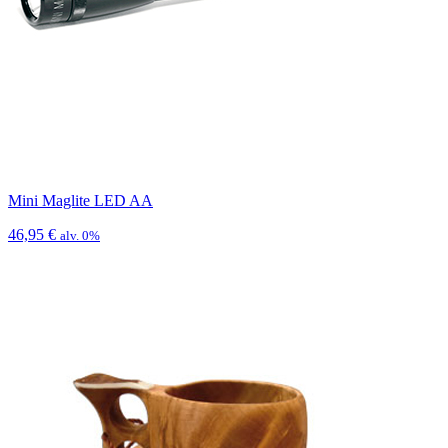
Mini Maglite LED AA
46,95
€
alv. 0%