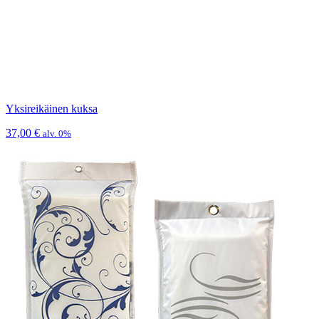
Yksireikäinen kuksa
37,00
€
alv. 0%