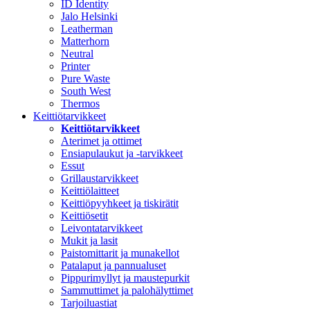
ID Identity
Jalo Helsinki
Leatherman
Matterhorn
Neutral
Printer
Pure Waste
South West
Thermos
Keittiötarvikkeet
Keittiötarvikkeet
Aterimet ja ottimet
Ensiapulaukut ja -tarvikkeet
Essut
Grillaustarvikkeet
Keittiölaitteet
Keittiöpyyhkeet ja tiskirätit
Keittiösetit
Leivontatarvikkeet
Mukit ja lasit
Paistomittarit ja munakellot
Patalaput ja pannualuset
Pippurimyllyt ja maustepurkit
Sammuttimet ja palohälyttimet
Tarjoiluastiat