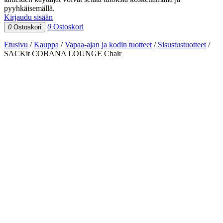
pyyhkäisemällä.
Kirjaudu sisään
0
Ostoskori
0
Ostoskori
Etusivu
/
Kauppa
/
Vapaa-ajan ja kodin tuotteet
/
Sisustustuotteet
/
SACKit COBANA LOUNGE Chair