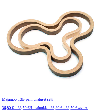
Majamoo T3B pannunaluset setti
36,80
€
–
38,50
€
Hintaluokka: 36,80 € - 38,50 €
alv. 0%