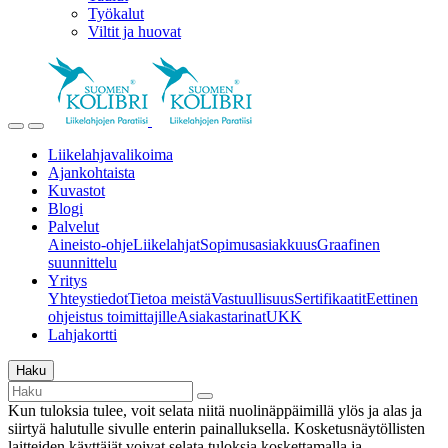
Työkalut
Viltit ja huovat
Liikelahjavalikoima
Ajankohtaista
Kuvastot
Blogi
Palvelut
Aineisto-ohje
Liikelahjat
Sopimusasiakkuus
Graafinen
suunnittelu
Yritys
Yhteystiedot
Tietoa meistä
Vastuullisuus
Sertifikaatit
Eettinen
ohjeistus toimittajille
Asiakastarinat
UKK
Lahjakortti
Haku
Kun tuloksia tulee, voit selata niitä nuolinäppäimillä ylös ja alas ja
siirtyä halutulle sivulle enterin painalluksella. Kosketusnäytöllisten
laitteiden käyttäjät voivat selata tuloksia koskettamalla ja