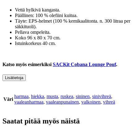
Vettä hylkivä kangasta.
Päällinen: 100 % olefiini kuitua.
Täyte: EPS-helmet (100 % kemikaalitonta. n. 300 litraa per
säkkituoli).
Pellava ompeleita.
Koko 96 x 80 x 70 cm.
Istuinkorkeus 40 cm.
Katso myös esimerkiksi
SACKit Cobana Lounge Pouf
.
Lisätietoja
harmaa
,
hiekka
,
musta
,
ruskea
,
sininen
,
sinivihreä
,
Väri
vaaleanharmaa
,
vaaleanpunainen
,
valkoinen
,
vihreä
Saatat pitää myös näistä