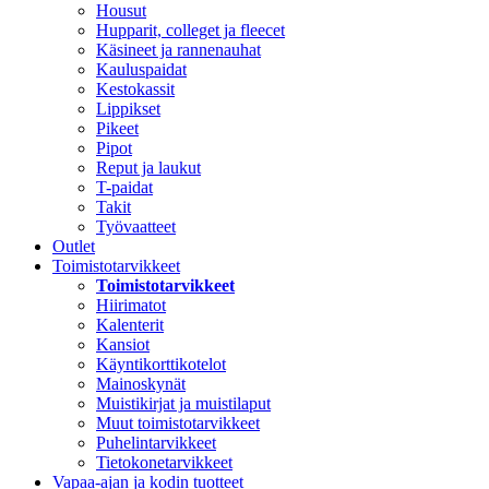
Housut
Hupparit, colleget ja fleecet
Käsineet ja rannenauhat
Kauluspaidat
Kestokassit
Lippikset
Pikeet
Pipot
Reput ja laukut
T-paidat
Takit
Työvaatteet
Outlet
Toimistotarvikkeet
Toimistotarvikkeet
Hiirimatot
Kalenterit
Kansiot
Käyntikorttikotelot
Mainoskynät
Muistikirjat ja muistilaput
Muut toimistotarvikkeet
Puhelintarvikkeet
Tietokonetarvikkeet
Vapaa-ajan ja kodin tuotteet