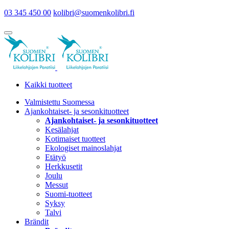
03 345 450 00
kolibri@suomenkolibri.fi
Kaikki tuotteet
Valmistettu Suomessa
Ajankohtaiset- ja sesonkituotteet
Ajankohtaiset- ja sesonkituotteet
Kesälahjat
Kotimaiset tuotteet
Ekologiset mainoslahjat
Etätyö
Herkkusetit
Joulu
Messut
Suomi-tuotteet
Syksy
Talvi
Brändit