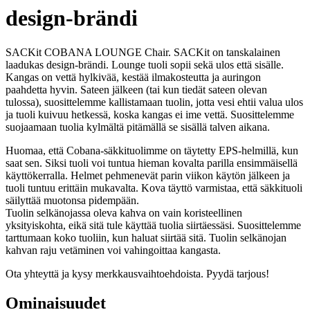
design-brändi
SACKit COBANA LOUNGE Chair. SACKit on tanskalainen
laadukas design-brändi. Lounge tuoli sopii sekä ulos että sisälle.
Kangas on vettä hylkivää, kestää ilmakosteutta ja auringon
paahdetta hyvin. Sateen jälkeen (tai kun tiedät sateen olevan
tulossa), suosittelemme kallistamaan tuolin, jotta vesi ehtii valua ulos
ja tuoli kuivuu hetkessä, koska kangas ei ime vettä. Suosittelemme
suojaamaan tuolia kylmältä pitämällä se sisällä talven aikana.
Huomaa, että Cobana-säkkituolimme on täytetty EPS-helmillä, kun
saat sen. Siksi tuoli voi tuntua hieman kovalta parilla ensimmäisellä
käyttökerralla. Helmet pehmenevät parin viikon käytön jälkeen ja
tuoli tuntuu erittäin mukavalta. Kova täyttö varmistaa, että säkkituoli
säilyttää muotonsa pidempään.
Tuolin selkänojassa oleva kahva on vain koristeellinen
yksityiskohta, eikä sitä tule käyttää tuolia siirtäessäsi. Suosittelemme
tarttumaan koko tuoliin, kun haluat siirtää sitä. Tuolin selkänojan
kahvan raju vetäminen voi vahingoittaa kangasta.
Ota yhteyttä ja kysy merkkausvaihtoehdoista. Pyydä tarjous!
Ominaisuudet