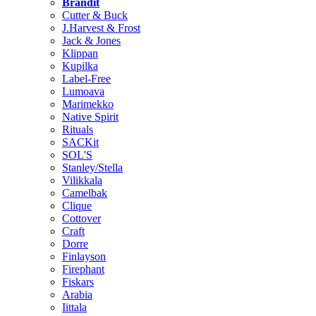
Brändit
Cutter & Buck
J.Harvest & Frost
Jack & Jones
Klippan
Kupilka
Label-Free
Lumoava
Marimekko
Native Spirit
Rituals
SACKit
SOL'S
Stanley/Stella
Vilikkala
Camelbak
Clique
Cottover
Craft
Dorre
Finlayson
Firephant
Fiskars
Arabia
Iittala