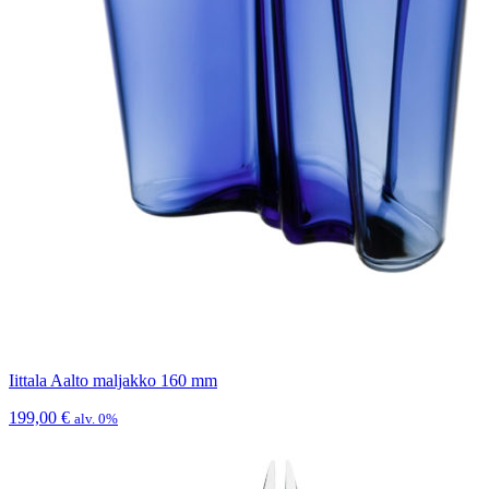
Iittala Aalto maljakko 160 mm
199,00
€
alv. 0%