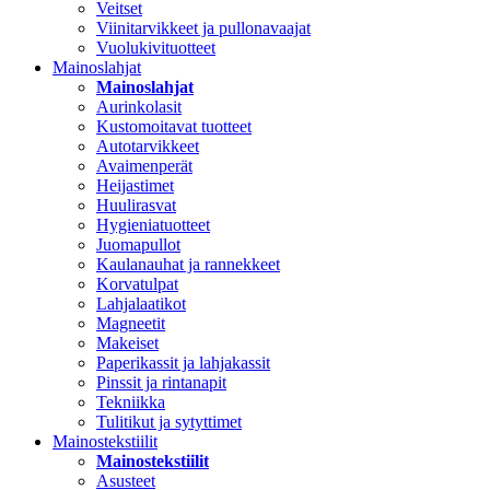
Veitset
Viinitarvikkeet ja pullonavaajat
Vuolukivituotteet
Mainoslahjat
Mainoslahjat
Aurinkolasit
Kustomoitavat tuotteet
Autotarvikkeet
Avaimenperät
Heijastimet
Huulirasvat
Hygieniatuotteet
Juomapullot
Kaulanauhat ja rannekkeet
Korvatulpat
Lahjalaatikot
Magneetit
Makeiset
Paperikassit ja lahjakassit
Pinssit ja rintanapit
Tekniikka
Tulitikut ja sytyttimet
Mainostekstiilit
Mainostekstiilit
Asusteet