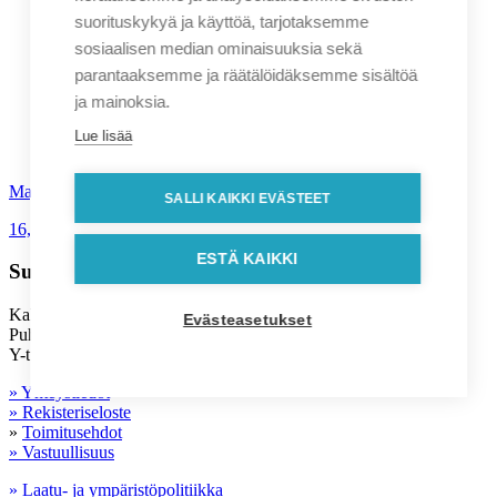
suorituskykyä ja käyttöä, tarjotaksemme
sosiaalisen median ominaisuuksia sekä
parantaaksemme ja räätälöidäksemme sisältöä
ja mainoksia.
Lue lisää
Majamoo T1B pannunalunen musta pieni
SALLI KAIKKI EVÄSTEET
16,90
€
alv. 0%
ESTÄ KAIKKI
Suomen Kolibri Oy
Kalevantie 7, 33100 Tampere kolibri(a)suomenkolibri.fi
Evästeasetukset
Puh. (03) 345 45 000
Y-tunnus: 0833183-2
» Yhteystiedot
» Rekisteriseloste
»
Toimitusehdot
» Vastuullisuus
» Laatu- ja ympäristöpolitiikka