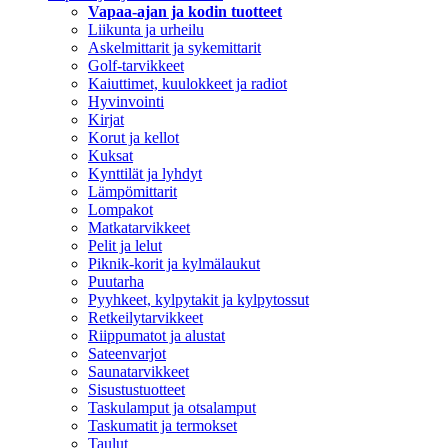
Vapaa-ajan ja kodin tuotteet
Liikunta ja urheilu
Askelmittarit ja sykemittarit
Golf-tarvikkeet
Kaiuttimet, kuulokkeet ja radiot
Hyvinvointi
Kirjat
Korut ja kellot
Kuksat
Kynttilät ja lyhdyt
Lämpömittarit
Lompakot
Matkatarvikkeet
Pelit ja lelut
Piknik-korit ja kylmälaukut
Puutarha
Pyyhkeet, kylpytakit ja kylpytossut
Retkeilytarvikkeet
Riippumatot ja alustat
Sateenvarjot
Saunatarvikkeet
Sisustustuotteet
Taskulamput ja otsalamput
Taskumatit ja termokset
Taulut