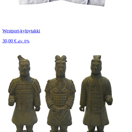
Westport-kylpytakki
30,00
€
alv. 0%