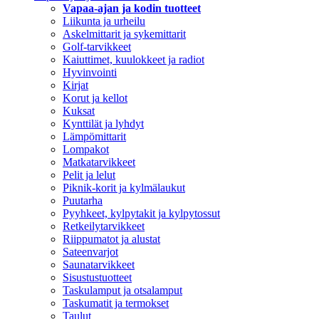
Vapaa-ajan ja kodin tuotteet
Liikunta ja urheilu
Askelmittarit ja sykemittarit
Golf-tarvikkeet
Kaiuttimet, kuulokkeet ja radiot
Hyvinvointi
Kirjat
Korut ja kellot
Kuksat
Kynttilät ja lyhdyt
Lämpömittarit
Lompakot
Matkatarvikkeet
Pelit ja lelut
Piknik-korit ja kylmälaukut
Puutarha
Pyyhkeet, kylpytakit ja kylpytossut
Retkeilytarvikkeet
Riippumatot ja alustat
Sateenvarjot
Saunatarvikkeet
Sisustustuotteet
Taskulamput ja otsalamput
Taskumatit ja termokset
Taulut