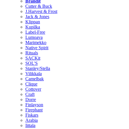
Brändit
Cutter & Buck
J.Harvest & Frost
Jack & Jones
Klippan
Kupilka
Label-Free
Lumoava
Marimekko
Native Spirit
Rituals
SACKit
SOL'S
Stanley/Stella
Vilikkala
Camelbak
Clique
Cottover
Craft
Dorre
Finlayson
Firephant
Fiskars
Arabia
Iittala