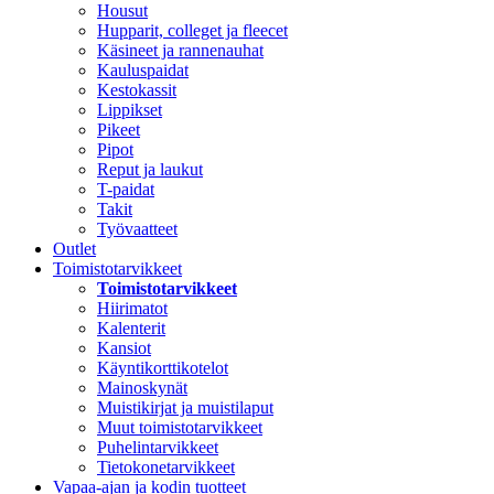
Housut
Hupparit, colleget ja fleecet
Käsineet ja rannenauhat
Kauluspaidat
Kestokassit
Lippikset
Pikeet
Pipot
Reput ja laukut
T-paidat
Takit
Työvaatteet
Outlet
Toimistotarvikkeet
Toimistotarvikkeet
Hiirimatot
Kalenterit
Kansiot
Käyntikorttikotelot
Mainoskynät
Muistikirjat ja muistilaput
Muut toimistotarvikkeet
Puhelintarvikkeet
Tietokonetarvikkeet
Vapaa-ajan ja kodin tuotteet