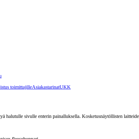
u
stus toimittajille
Asiakastarinat
UKK
irtyä halutulle sivulle enterin painalluksella. Kosketusnäytöllisten laittei
nisex fleecehuppari