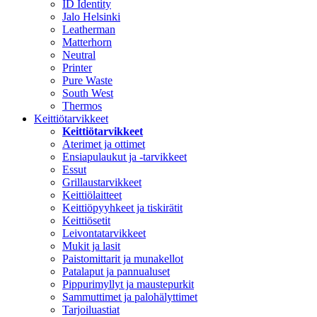
ID Identity
Jalo Helsinki
Leatherman
Matterhorn
Neutral
Printer
Pure Waste
South West
Thermos
Keittiötarvikkeet
Keittiötarvikkeet
Aterimet ja ottimet
Ensiapulaukut ja -tarvikkeet
Essut
Grillaustarvikkeet
Keittiölaitteet
Keittiöpyyhkeet ja tiskirätit
Keittiösetit
Leivontatarvikkeet
Mukit ja lasit
Paistomittarit ja munakellot
Patalaput ja pannualuset
Pippurimyllyt ja maustepurkit
Sammuttimet ja palohälyttimet
Tarjoiluastiat