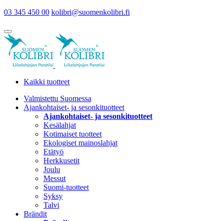
03 345 450 00
kolibri@suomenkolibri.fi
Kaikki tuotteet
Valmistettu Suomessa
Ajankohtaiset- ja sesonkituotteet
Ajankohtaiset- ja sesonkituotteet
Kesälahjat
Kotimaiset tuotteet
Ekologiset mainoslahjat
Etätyö
Herkkusetit
Joulu
Messut
Suomi-tuotteet
Syksy
Talvi
Brändit