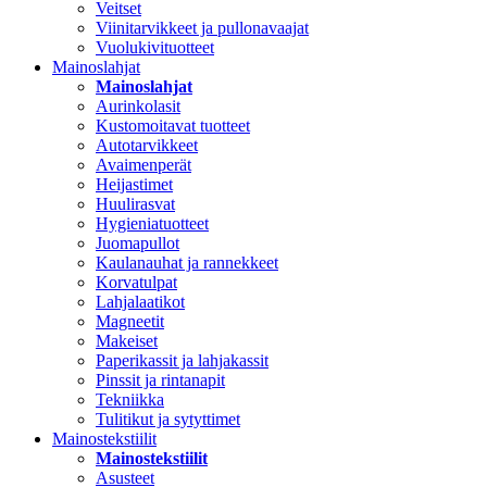
Veitset
Viinitarvikkeet ja pullonavaajat
Vuolukivituotteet
Mainoslahjat
Mainoslahjat
Aurinkolasit
Kustomoitavat tuotteet
Autotarvikkeet
Avaimenperät
Heijastimet
Huulirasvat
Hygieniatuotteet
Juomapullot
Kaulanauhat ja rannekkeet
Korvatulpat
Lahjalaatikot
Magneetit
Makeiset
Paperikassit ja lahjakassit
Pinssit ja rintanapit
Tekniikka
Tulitikut ja sytyttimet
Mainostekstiilit
Mainostekstiilit
Asusteet