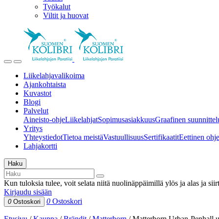
Työkalut
Viltit ja huovat
Liikelahjavalikoima
Ajankohtaista
Kuvastot
Blogi
Palvelut
Aineisto-ohje
Liikelahjat
Sopimusasiakkuus
Graafinen suunnittel
Yritys
Yhteystiedot
Tietoa meistä
Vastuullisuus
Sertifikaatit
Eettinen ohjei
Lahjakortti
Haku
Kun tuloksia tulee, voit selata niitä nuolinäppäimillä ylös ja alas ja si
Kirjaudu sisään
0
Ostoskori
0
Ostoskori
Etusivu
/
Kauppa
/
Brändit
/
Matterhorn
/
Matterhorn Urban-Penhall u