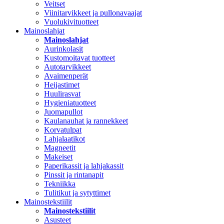
Veitset
Viinitarvikkeet ja pullonavaajat
Vuolukivituotteet
Mainoslahjat
Mainoslahjat
Aurinkolasit
Kustomoitavat tuotteet
Autotarvikkeet
Avaimenperät
Heijastimet
Huulirasvat
Hygieniatuotteet
Juomapullot
Kaulanauhat ja rannekkeet
Korvatulpat
Lahjalaatikot
Magneetit
Makeiset
Paperikassit ja lahjakassit
Pinssit ja rintanapit
Tekniikka
Tulitikut ja sytyttimet
Mainostekstiilit
Mainostekstiilit
Asusteet