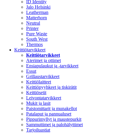
ID Identity
Jalo Helsinki
Leatherman
Matterhorn
Neutral
Printer
Pure Waste
South West
Thermos
Keittiötarvikkeet
Keittiötarvikkeet
Aterimet ja ottimet
Ensiapulaukut ja -tarvikkeet
Essut
Grillaustarvikkeet
Keittiölaitteet
Keittiöpyyhkeet ja tiskirätit
Keittiösetit
Leivontatarvikkeet
Mukit ja lasit
Paistomittarit ja munakellot
Patalaput ja pannualuset
Pippurimyllyt ja maustepurkit
Sammuttimet ja palohälyttimet
Tarjoiluastiat