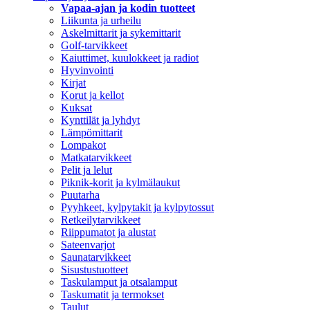
Vapaa-ajan ja kodin tuotteet
Liikunta ja urheilu
Askelmittarit ja sykemittarit
Golf-tarvikkeet
Kaiuttimet, kuulokkeet ja radiot
Hyvinvointi
Kirjat
Korut ja kellot
Kuksat
Kynttilät ja lyhdyt
Lämpömittarit
Lompakot
Matkatarvikkeet
Pelit ja lelut
Piknik-korit ja kylmälaukut
Puutarha
Pyyhkeet, kylpytakit ja kylpytossut
Retkeilytarvikkeet
Riippumatot ja alustat
Sateenvarjot
Saunatarvikkeet
Sisustustuotteet
Taskulamput ja otsalamput
Taskumatit ja termokset
Taulut