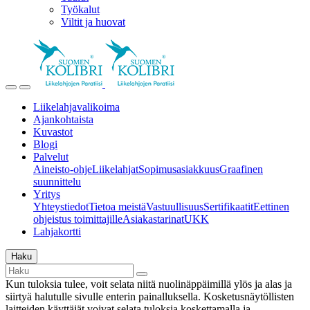
Työkalut
Viltit ja huovat
Liikelahjavalikoima
Ajankohtaista
Kuvastot
Blogi
Palvelut
Aineisto-ohje
Liikelahjat
Sopimusasiakkuus
Graafinen
suunnittelu
Yritys
Yhteystiedot
Tietoa meistä
Vastuullisuus
Sertifikaatit
Eettinen
ohjeistus toimittajille
Asiakastarinat
UKK
Lahjakortti
Haku
Kun tuloksia tulee, voit selata niitä nuolinäppäimillä ylös ja alas ja
siirtyä halutulle sivulle enterin painalluksella. Kosketusnäytöllisten
laitteiden käyttäjät voivat selata tuloksia koskettamalla ja