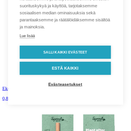
suorituskykyä ja käyttöä, tarjotaksemme
sosiaalisen median ominaisuuksia sekä
parantaaksemme ja räätälöidäksemme sisältöä
ja mainoksia.
Lue lisää
SALLI KAIKKI EVÄSTEET
ESTÄ KAIKKI
Evästeasetukset
Ekologinen Berk-kuulakärkikynä
0,85
€
alv. 0%