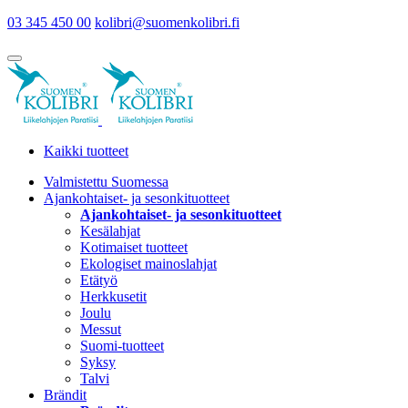
03 345 450 00
kolibri@suomenkolibri.fi
Kaikki tuotteet
Valmistettu Suomessa
Ajankohtaiset- ja sesonkituotteet
Ajankohtaiset- ja sesonkituotteet
Kesälahjat
Kotimaiset tuotteet
Ekologiset mainoslahjat
Etätyö
Herkkusetit
Joulu
Messut
Suomi-tuotteet
Syksy
Talvi
Brändit