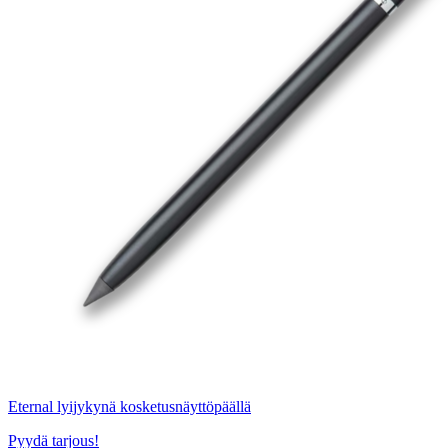
Eternal lyijykynä kosketusnäyttöpäällä
Pyydä tarjous!