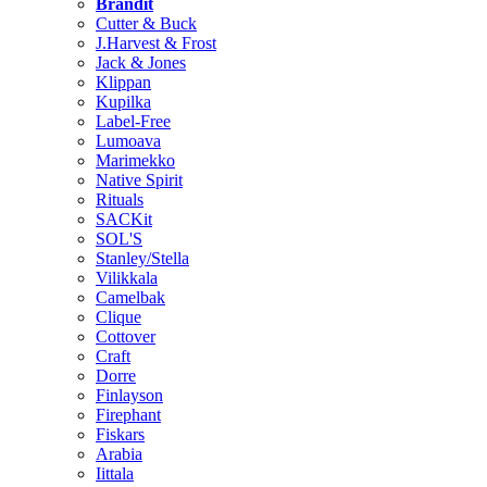
Brändit
Cutter & Buck
J.Harvest & Frost
Jack & Jones
Klippan
Kupilka
Label-Free
Lumoava
Marimekko
Native Spirit
Rituals
SACKit
SOL'S
Stanley/Stella
Vilikkala
Camelbak
Clique
Cottover
Craft
Dorre
Finlayson
Firephant
Fiskars
Arabia
Iittala