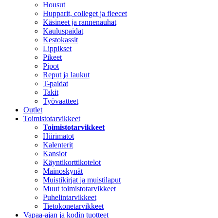
Housut
Hupparit, colleget ja fleecet
Käsineet ja rannenauhat
Kauluspaidat
Kestokassit
Lippikset
Pikeet
Pipot
Reput ja laukut
T-paidat
Takit
Työvaatteet
Outlet
Toimistotarvikkeet
Toimistotarvikkeet
Hiirimatot
Kalenterit
Kansiot
Käyntikorttikotelot
Mainoskynät
Muistikirjat ja muistilaput
Muut toimistotarvikkeet
Puhelintarvikkeet
Tietokonetarvikkeet
Vapaa-ajan ja kodin tuotteet