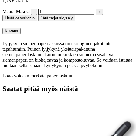
1,75
€
alv. 0%
Määrä
Määrä
Lisää ostoskoriin
Jätä tarjouskysely
Kuvaus
Lyijykynä siemenpaperitaskussa on ekologinen jakotuote
tapahtumiin. Puinen lyijykynä yksittäispakattuna
siemenpaperitaskuun. Luonnonkukkien siemeniä sisältävä
siemenpaperi on biohajoavaa ja kompostoituvaa. Se voidaan istuttaa
multaan sellaisenaan. Lyijykynän päässä pyyhekumi.
Logo voidaan merkata paperitaskuun.
Saatat pitää myös näistä