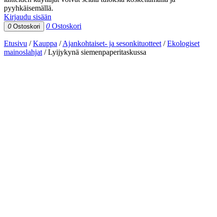
pyyhkäisemällä.
Kirjaudu sisään
0
Ostoskori
0
Ostoskori
Etusivu
/
Kauppa
/
Ajankohtaiset- ja sesonkituotteet
/
Ekologiset
mainoslahjat
/
Lyijykynä siemenpaperitaskussa