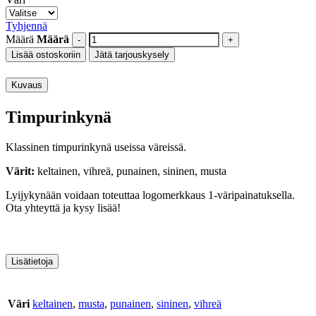
Tyhjennä
Määrä
Määrä
Lisää ostoskoriin
Jätä tarjouskysely
Kuvaus
Timpurinkynä
Klassinen timpurinkynä useissa väreissä.
Värit:
keltainen, vihreä, punainen, sininen, musta
Lyijykynään voidaan toteuttaa logomerkkaus 1-väripainatuksella.
Ota yhteyttä ja kysy lisää!
Lisätietoja
Väri
keltainen
,
musta
,
punainen
,
sininen
,
vihreä