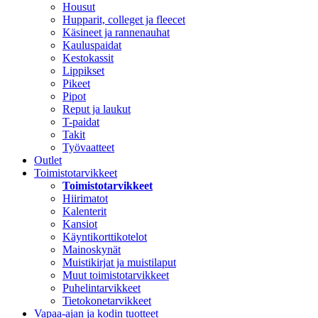
Housut
Hupparit, colleget ja fleecet
Käsineet ja rannenauhat
Kauluspaidat
Kestokassit
Lippikset
Pikeet
Pipot
Reput ja laukut
T-paidat
Takit
Työvaatteet
Outlet
Toimistotarvikkeet
Toimistotarvikkeet
Hiirimatot
Kalenterit
Kansiot
Käyntikorttikotelot
Mainoskynät
Muistikirjat ja muistilaput
Muut toimistotarvikkeet
Puhelintarvikkeet
Tietokonetarvikkeet
Vapaa-ajan ja kodin tuotteet