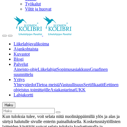
Työkalut
Viltit ja huovat
Liikelahjavalikoima
Ajankohtaista
Kuvastot
Blogi
Palvelut
Aineisto-ohje
Liikelahjat
Sopimusasiakkuus
Graafinen
suunnittelu
Yritys
Yhteystiedot
Tietoa meistä
Vastuullisuus
Sertifikaatit
Eettinen
ohjeistus toimittajille
Asiakastarinat
UKK
Lahjakortti
Haku
Kun tuloksia tulee, voit selata niitä nuolinäppäimillä ylös ja alas ja
siirtyä halutulle sivulle enterin painalluksella. Kosketusnäytöllisten
laitteiden käyttäjät voivat selata tuloksia koskettamalla ja