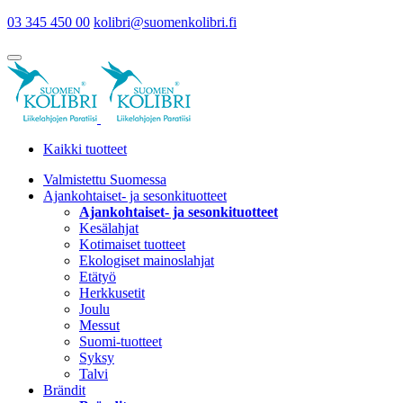
03 345 450 00
kolibri@suomenkolibri.fi
Kaikki tuotteet
Valmistettu Suomessa
Ajankohtaiset- ja sesonkituotteet
Ajankohtaiset- ja sesonkituotteet
Kesälahjat
Kotimaiset tuotteet
Ekologiset mainoslahjat
Etätyö
Herkkusetit
Joulu
Messut
Suomi-tuotteet
Syksy
Talvi
Brändit