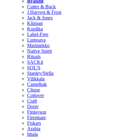
Brändit
Cutter & Buck
J.Harvest & Frost
Jack & Jones
Klippan
Kupilka
Label-Free
Lumoava
Marimekko
Native Spirit
Rituals
SACKit
SOL'S
Stanley/Stella
Vilikkala
Camelbak
Clique
Cottover
Craft
Dorre
Finlayson
Firephant
Fiskars
Arabia
Iittala