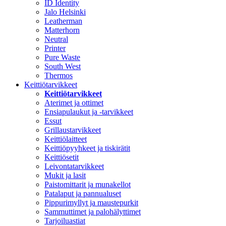
ID Identity
Jalo Helsinki
Leatherman
Matterhorn
Neutral
Printer
Pure Waste
South West
Thermos
Keittiötarvikkeet
Keittiötarvikkeet
Aterimet ja ottimet
Ensiapulaukut ja -tarvikkeet
Essut
Grillaustarvikkeet
Keittiölaitteet
Keittiöpyyhkeet ja tiskirätit
Keittiösetit
Leivontatarvikkeet
Mukit ja lasit
Paistomittarit ja munakellot
Patalaput ja pannualuset
Pippurimyllyt ja maustepurkit
Sammuttimet ja palohälyttimet
Tarjoiluastiat