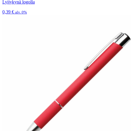
Lyijykynä logolla
0,39
€
alv. 0%