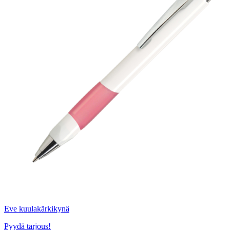
Eve kuulakärkikynä
Pyydä tarjous!