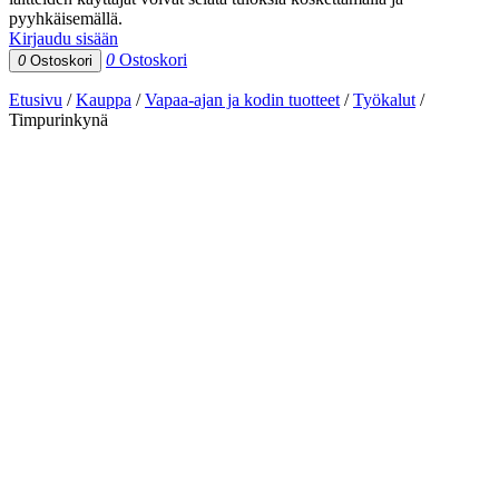
pyyhkäisemällä.
Kirjaudu sisään
0
Ostoskori
0
Ostoskori
Etusivu
/
Kauppa
/
Vapaa-ajan ja kodin tuotteet
/
Työkalut
/
Timpurinkynä