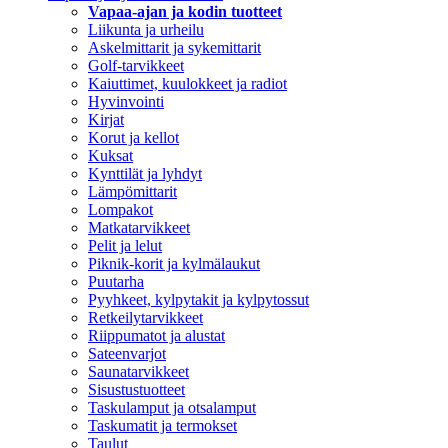
Vapaa-ajan ja kodin tuotteet
Liikunta ja urheilu
Askelmittarit ja sykemittarit
Golf-tarvikkeet
Kaiuttimet, kuulokkeet ja radiot
Hyvinvointi
Kirjat
Korut ja kellot
Kuksat
Kynttilät ja lyhdyt
Lämpömittarit
Lompakot
Matkatarvikkeet
Pelit ja lelut
Piknik-korit ja kylmälaukut
Puutarha
Pyyhkeet, kylpytakit ja kylpytossut
Retkeilytarvikkeet
Riippumatot ja alustat
Sateenvarjot
Saunatarvikkeet
Sisustustuotteet
Taskulamput ja otsalamput
Taskumatit ja termokset
Taulut