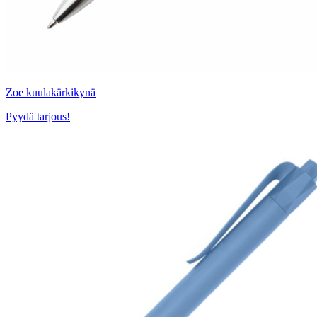
Zoe kuulakärkikynä
Pyydä tarjous!