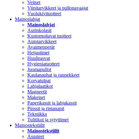
Veitset
Viinitarvikkeet ja pullonavaajat
Vuolukivituotteet
Mainoslahjat
Mainoslahjat
Aurinkolasit
Kustomoitavat tuotteet
Autotarvikkeet
Avaimenperät
Heijastimet
Huulirasvat
Hygieniatuotteet
Juomapullot
Kaulanauhat ja rannekkeet
Korvatulpat
Lahjalaatikot
Magneetit
Makeiset
Paperikassit ja lahjakassit
Pinssit ja rintanapit
Tekniikka
Tulitikut ja sytyttimet
Mainostekstiilit
Mainostekstiilit
Asusteet