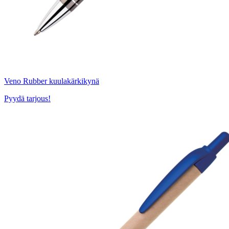
Veno Rubber kuulakärkikynä
Pyydä tarjous!