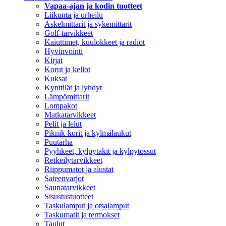
Vapaa-ajan ja kodin tuotteet
Liikunta ja urheilu
Askelmittarit ja sykemittarit
Golf-tarvikkeet
Kaiuttimet, kuulokkeet ja radiot
Hyvinvointi
Kirjat
Korut ja kellot
Kuksat
Kynttilät ja lyhdyt
Lämpömittarit
Lompakot
Matkatarvikkeet
Pelit ja lelut
Piknik-korit ja kylmälaukut
Puutarha
Pyyhkeet, kylpytakit ja kylpytossut
Retkeilytarvikkeet
Riippumatot ja alustat
Sateenvarjot
Saunatarvikkeet
Sisustustuotteet
Taskulamput ja otsalamput
Taskumatit ja termokset
Taulut