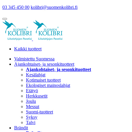
03 345 450 00
kolibri@suomenkolibri.fi
Kaikki tuotteet
Valmistettu Suomessa
Ajankohtaiset- ja sesonkituotteet
Ajankohtaiset- ja sesonkituotteet
Kesälahjat
Kotimaiset tuotteet
Ekologiset mainoslahjat
Etätyö
Herkkusetit
Joulu
Messut
Suomi-tuotteet
Syksy
Talvi
Brändit