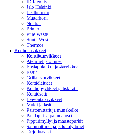
ID Identity
Jalo Helsinki
Leatherman
Matterhorn
Neutral
Printer
Pure Waste
South West
Thermos
Keittiötarvikkeet
Keittiötarvikkeet
Aterimet ja ottimet
Ensiapulaukut ja -tarvikkeet
Essut
Grillaustarvikkeet
Keittiölaitteet
Keittiöpyyhkeet ja tiskirätit
Keittiösetit
Leivontatarvikkeet
Mukit ja lasit
Paistomittarit ja munakellot
Patalaput ja pannualuset
Pippurimyllyt ja maustepurkit
Sammuttimet ja palohälyttimet
Tarjoiluastiat