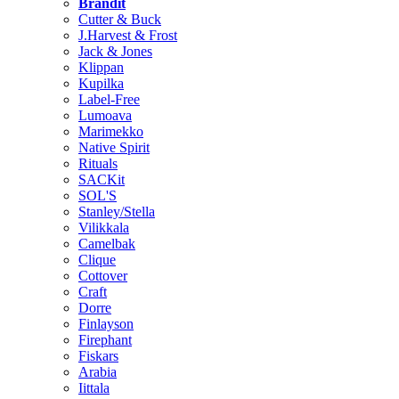
Brändit
Cutter & Buck
J.Harvest & Frost
Jack & Jones
Klippan
Kupilka
Label-Free
Lumoava
Marimekko
Native Spirit
Rituals
SACKit
SOL'S
Stanley/Stella
Vilikkala
Camelbak
Clique
Cottover
Craft
Dorre
Finlayson
Firephant
Fiskars
Arabia
Iittala