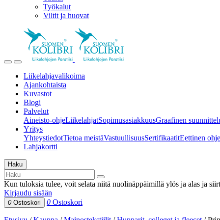
Työkalut
Viltit ja huovat
Liikelahjavalikoima
Ajankohtaista
Kuvastot
Blogi
Palvelut
Aineisto-ohje
Liikelahjat
Sopimusasiakkuus
Graafinen suunnittel
Yritys
Yhteystiedot
Tietoa meistä
Vastuullisuus
Sertifikaatit
Eettinen ohjei
Lahjakortti
Haku
Kun tuloksia tulee, voit selata niitä nuolinäppäimillä ylös ja alas ja si
Kirjaudu sisään
0
Ostoskori
0
Ostoskori
Etusivu
/
Kauppa
/
Mainostekstiilit
/
Hupparit, colleget ja fleecet
/
Pri