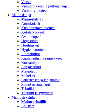
Veitset
Viinitarvikkeet ja pullonavaajat
Vuolukivituotteet
Mainoslahjat
Mainoslahjat
Aurinkolasit
Kustomoitavat tuotteet
Autotarvikkeet
Avaimenperät
Heijastimet
Huulirasvat
Hygieniatuotteet
Juomapullot
Kaulanauhat ja rannekkeet
Korvatulpat
Lahjalaatikot
Magneetit
Makeiset
Paperikassit ja lahjakassit
Pinssit ja rintanapit
Tekniikka
Tulitikut ja sytyttimet
Mainostekstiilit
Mainostekstiilit
Asusteet