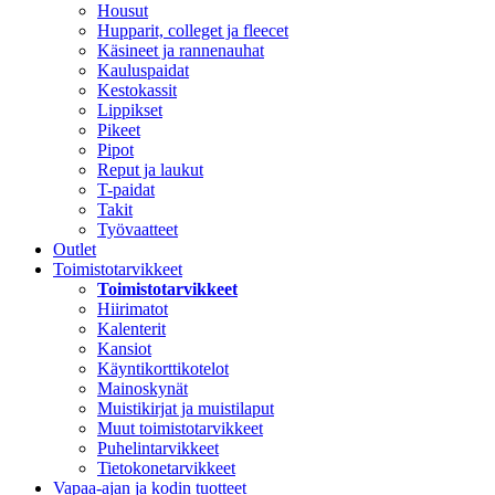
Housut
Hupparit, colleget ja fleecet
Käsineet ja rannenauhat
Kauluspaidat
Kestokassit
Lippikset
Pikeet
Pipot
Reput ja laukut
T-paidat
Takit
Työvaatteet
Outlet
Toimistotarvikkeet
Toimistotarvikkeet
Hiirimatot
Kalenterit
Kansiot
Käyntikorttikotelot
Mainoskynät
Muistikirjat ja muistilaput
Muut toimistotarvikkeet
Puhelintarvikkeet
Tietokonetarvikkeet
Vapaa-ajan ja kodin tuotteet