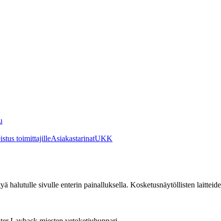
u
stus toimittajille
Asiakastarinat
UKK
irtyä halutulle sivulle enterin painalluksella. Kosketusnäytöllisten laittei
nter Layback miesten vetoketjuhuppari