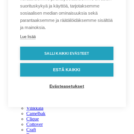
Joulu
Messut
suorituskykyä ja käyttöä, tarjotaksemme
Suomi-tuotteet
sosiaalisen median ominaisuuksia sekä
Syksy
parantaaksemme ja räätälöidäksemme sisältöä
Talvi
Brändit
ja mainoksia.
Brändit
Lue lisää
Cutter & Buck
J.Harvest & Frost
Jack & Jones
SALLI KAIKKI EVÄSTEET
Klippan
Kupilka
Label-Free
ESTÄ KAIKKI
Lumoava
Marimekko
Native Spirit
Rituals
Evästeasetukset
SACKit
SOL'S
Stanley/Stella
Vilikkala
Camelbak
Clique
Cottover
Craft