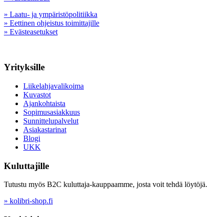
» Laatu- ja ympäristöpolitiikka
» Eettinen ohjeistus toimittajille
» Evästeasetukset
Yrityksille
Liikelahjavalikoima
Kuvastot
Ajankohtaista
Sopimusasiakkuus
Sunnittelupalvelut
Asiakastarinat
Blogi
UKK
Kuluttajille
Tutustu myös B2C kuluttaja-kauppaamme, josta voit tehdä löytöjä.
» kolibri-shop.fi