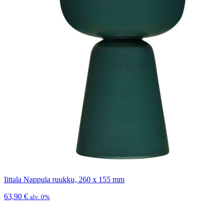
Iittala Nappula ruukku, 260 x 155 mm
63,90
€
alv. 0%