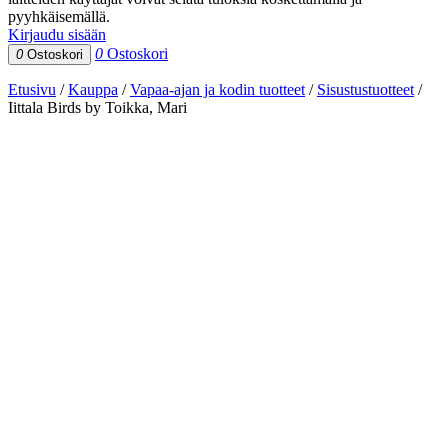
pyyhkäisemällä.
Kirjaudu sisään
0
Ostoskori
0
Ostoskori
Etusivu
/
Kauppa
/
Vapaa-ajan ja kodin tuotteet
/
Sisustustuotteet
/
Iittala Birds by Toikka, Mari