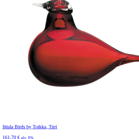
Iittala Birds by Toikka, Tirri
161,70
€
alv. 0%