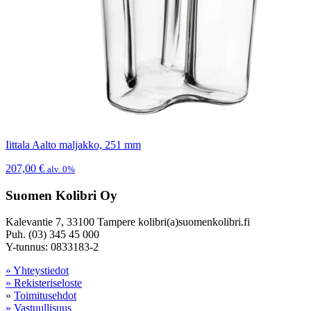
Iittala Aalto maljakko, 251 mm
207,00
€
alv. 0%
Suomen Kolibri Oy
Kalevantie 7, 33100 Tampere kolibri(a)suomenkolibri.fi
Puh. (03) 345 45 000
Y-tunnus: 0833183-2
» Yhteystiedot
» Rekisteriseloste
»
Toimitusehdot
» Vastuullisuus