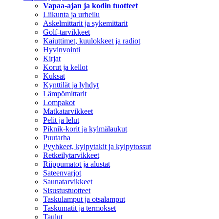
Vapaa-ajan ja kodin tuotteet
Liikunta ja urheilu
Askelmittarit ja sykemittarit
Golf-tarvikkeet
Kaiuttimet, kuulokkeet ja radiot
Hyvinvointi
Kirjat
Korut ja kellot
Kuksat
Kynttilät ja lyhdyt
Lämpömittarit
Lompakot
Matkatarvikkeet
Pelit ja lelut
Piknik-korit ja kylmälaukut
Puutarha
Pyyhkeet, kylpytakit ja kylpytossut
Retkeilytarvikkeet
Riippumatot ja alustat
Sateenvarjot
Saunatarvikkeet
Sisustustuotteet
Taskulamput ja otsalamput
Taskumatit ja termokset
Taulut