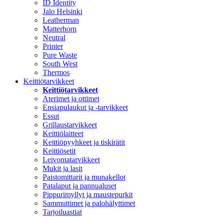
ID Identity
Jalo Helsinki
Leatherman
Matterhorn
Neutral
Printer
Pure Waste
South West
Thermos
Keittiötarvikkeet
Keittiötarvikkeet
Aterimet ja ottimet
Ensiapulaukut ja -tarvikkeet
Essut
Grillaustarvikkeet
Keittiölaitteet
Keittiöpyyhkeet ja tiskirätit
Keittiösetit
Leivontatarvikkeet
Mukit ja lasit
Paistomittarit ja munakellot
Patalaput ja pannualuset
Pippurimyllyt ja maustepurkit
Sammuttimet ja palohälyttimet
Tarjoiluastiat