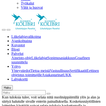
Työkalut
Viltit ja huovat
Liikelahjavalikoima
Ajankohtaista
Kuvastot
Blogi
Palvelut
Aineisto-ohje
Liikelahjat
Sopimusasiakkuus
Graafinen
suunnittelu
Yritys
Yhteystiedot
Tietoa meistä
Vastuullisuus
Sertifikaatit
Eettinen
ohjeistus toimittajille
Asiakastarinat
UKK
Lahjakortti
Haku
Kun tuloksia tulee, voit selata niitä nuolinäppäimillä ylös ja alas ja
siirtyä halutulle sivulle enterin painalluksella. Kosketusnäytöllisten
laitteiden käyttäjät voivat selata tuloksia koskettamalla ja