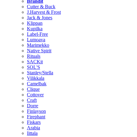
Brändit
Cutter & Buck
J.Harvest & Frost
Jack & Jones
Klippan
Kupilka
Label-Free
Lumoava
Marimekko
Native Spirit
Rituals
SACKit
SOL'S
Stanley/Stella
Vilikkala
Camelbak
Clique
Cottover
Craft
Dorre
Finlayson
Firephant
Fiskars
Arabia
Iittala