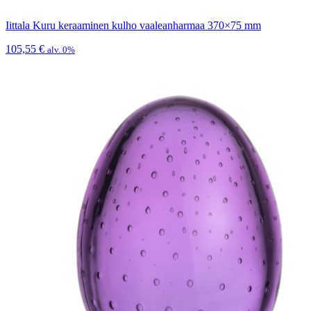
Iittala Kuru keraaminen kulho vaaleanharmaa 370×75 mm
105,55
€
alv. 0%