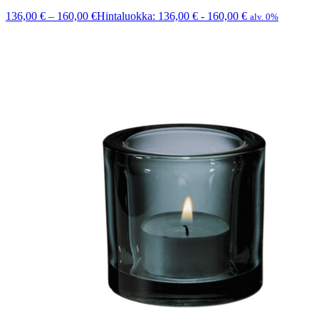
136,00
€
–
160,00
€
Hintaluokka: 136,00 € - 160,00 €
alv. 0%