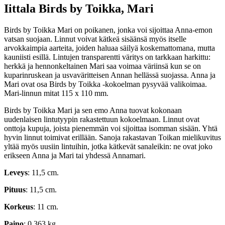
Iittala Birds by Toikka, Mari
Birds by Toikka Mari on poikanen, jonka voi sijoittaa Anna-emon
vatsan suojaan. Linnut voivat kätkeä sisäänsä myös itselle
arvokkaimpia aarteita, joiden haluaa säilyä koskemattomana, mutta
kauniisti esillä. Lintujen transparentti väritys on tarkkaan harkittu:
herkkä ja hennonkeltainen Mari saa voimaa väriinsä kun se on
kuparinruskean ja usvaväritteisen Annan hellässä suojassa. Anna ja
Mari ovat osa Birds by Toikka -kokoelman pysyvää valikoimaa.
Mari-linnun mitat 115 x 110 mm.
Birds by Toikka Mari ja sen emo Anna tuovat kokonaan
uudenlaisen lintutyypin rakastettuun kokoelmaan. Linnut ovat
onttoja kupuja, joista pienemmän voi sijoittaa isomman sisään. Yhtä
hyvin linnut toimivat erillään. Sanoja rakastavan Toikan mielikuvitus
yltää myös uusiin lintuihin, jotka kätkevät sanaleikin: ne ovat joko
erikseen Anna ja Mari tai yhdessä Annamari.
Leveys
: 11,5 cm.
Pituus
: 11,5 cm.
Korkeus
: 11 cm.
Paino
: 0,363 kg.