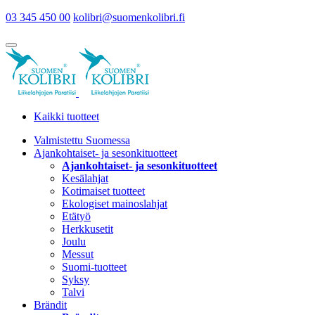
03 345 450 00
kolibri@suomenkolibri.fi
Kaikki tuotteet
Valmistettu Suomessa
Ajankohtaiset- ja sesonkituotteet
Ajankohtaiset- ja sesonkituotteet
Kesälahjat
Kotimaiset tuotteet
Ekologiset mainoslahjat
Etätyö
Herkkusetit
Joulu
Messut
Suomi-tuotteet
Syksy
Talvi
Brändit