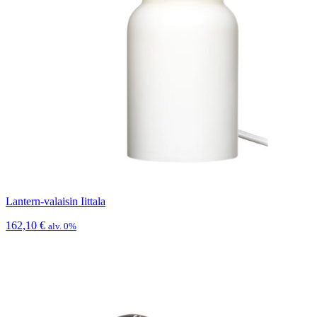
Lantern-valaisin Iittala
162,10
€
alv. 0%