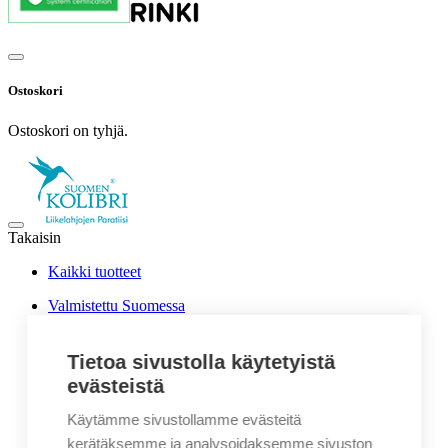
Ostoskori
Ostoskori on tyhjä.
Takaisin
Kaikki tuotteet
Valmistettu Suomessa
Ajankohtaiset- ja sesonkituotteet
Ajankohtaiset- ja sesonkituotteet
Kesälahjat
Tietoa sivustolla käytetyistä
Kotimaiset tuotteet
evästeistä
Ekologiset mainoslahjat
Etätyö
Käytämme sivustollamme evästeitä
Herkkusetit
kerätäksemme ja analysoidaksemme sivuston