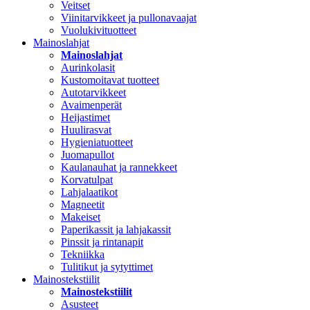
Veitset
Viinitarvikkeet ja pullonavaajat
Vuolukivituotteet
Mainoslahjat
Mainoslahjat
Aurinkolasit
Kustomoitavat tuotteet
Autotarvikkeet
Avaimenperät
Heijastimet
Huulirasvat
Hygieniatuotteet
Juomapullot
Kaulanauhat ja rannekkeet
Korvatulpat
Lahjalaatikot
Magneetit
Makeiset
Paperikassit ja lahjakassit
Pinssit ja rintanapit
Tekniikka
Tulitikut ja sytyttimet
Mainostekstiilit
Mainostekstiilit
Asusteet