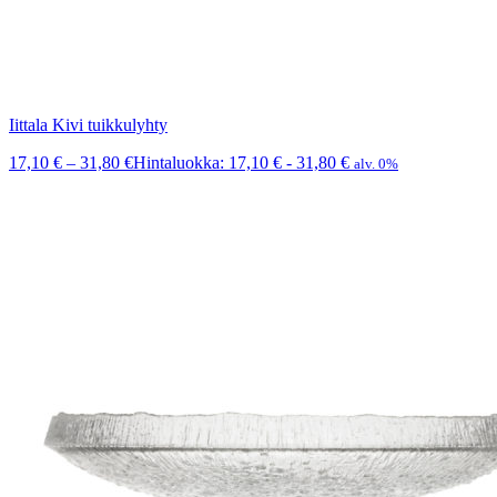
Iittala Kivi tuikkulyhty
17,10
€
–
31,80
€
Hintaluokka: 17,10 € - 31,80 €
alv. 0%