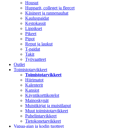
Housut
Hupparit, colleget ja fleecet
Käsineet ja rannenauhat
Kauluspaidat
Kestokassit
Lippikset
Pikeet
Pipot
Reput ja laukut
T-paidat
Takit
Työvaatteet
Outlet
Toimistotarvikkeet
Toimistotarvikkeet
Hiirimatot
Kalenterit
Kansiot
Käyntikorttikotelot
Mainoskynät
Muistikirjat ja muistilaput
Muut toimistotarvikkeet
Puhelintarvikkeet
Tietokonetarvikkeet
Vapaa-ajan ja kodin tuotteet