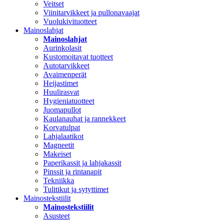
Veitset
Viinitarvikkeet ja pullonavaajat
Vuolukivituotteet
Mainoslahjat
Mainoslahjat
Aurinkolasit
Kustomoitavat tuotteet
Autotarvikkeet
Avaimenperät
Heijastimet
Huulirasvat
Hygieniatuotteet
Juomapullot
Kaulanauhat ja rannekkeet
Korvatulpat
Lahjalaatikot
Magneetit
Makeiset
Paperikassit ja lahjakassit
Pinssit ja rintanapit
Tekniikka
Tulitikut ja sytyttimet
Mainostekstiilit
Mainostekstiilit
Asusteet