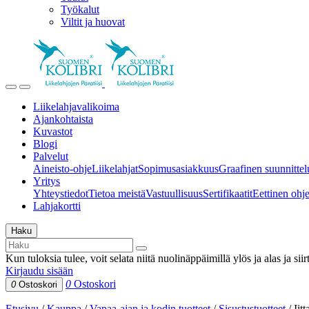
Työkalut
Viltit ja huovat
Liikelahjavalikoima
Ajankohtaista
Kuvastot
Blogi
Palvelut
Aineisto-ohje
Liikelahjat
Sopimusasiakkuus
Graafinen suunnittel
Yritys
Yhteystiedot
Tietoa meistä
Vastuullisuus
Sertifikaatit
Eettinen ohjei
Lahjakortti
Haku
Kun tuloksia tulee, voit selata niitä nuolinäppäimillä ylös ja alas ja si
Kirjaudu sisään
0
Ostoskori
0
Ostoskori
Etusivu
/
Kauppa
/
Vapaa-ajan ja kodin tuotteet
/
Sisustustuotteet
/
Iit