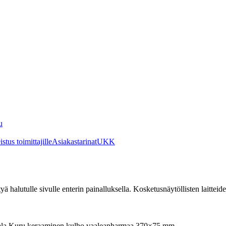
u
stus toimittajille
Asiakastarinat
UKK
irtyä halutulle sivulle enterin painalluksella. Kosketusnäytöllisten laittei
tala Kuru keraaminen kulho vaaleanharmaa 370×75 mm