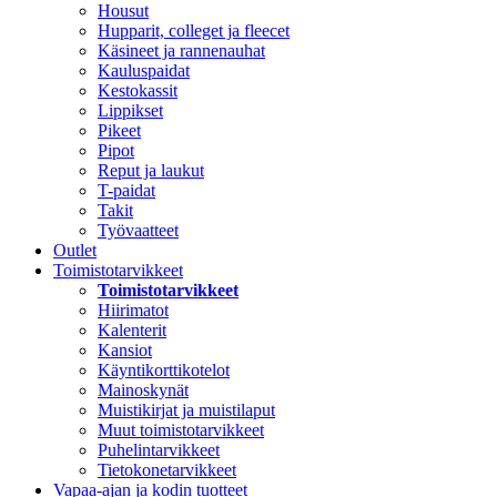
Housut
Hupparit, colleget ja fleecet
Käsineet ja rannenauhat
Kauluspaidat
Kestokassit
Lippikset
Pikeet
Pipot
Reput ja laukut
T-paidat
Takit
Työvaatteet
Outlet
Toimistotarvikkeet
Toimistotarvikkeet
Hiirimatot
Kalenterit
Kansiot
Käyntikorttikotelot
Mainoskynät
Muistikirjat ja muistilaput
Muut toimistotarvikkeet
Puhelintarvikkeet
Tietokonetarvikkeet
Vapaa-ajan ja kodin tuotteet