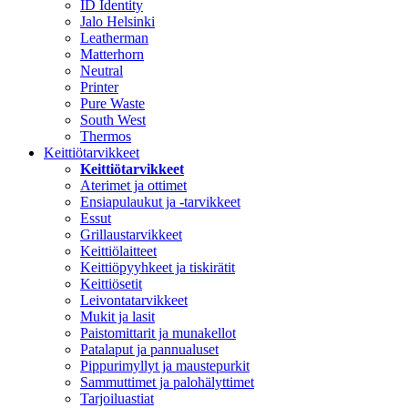
ID Identity
Jalo Helsinki
Leatherman
Matterhorn
Neutral
Printer
Pure Waste
South West
Thermos
Keittiötarvikkeet
Keittiötarvikkeet
Aterimet ja ottimet
Ensiapulaukut ja -tarvikkeet
Essut
Grillaustarvikkeet
Keittiölaitteet
Keittiöpyyhkeet ja tiskirätit
Keittiösetit
Leivontatarvikkeet
Mukit ja lasit
Paistomittarit ja munakellot
Patalaput ja pannualuset
Pippurimyllyt ja maustepurkit
Sammuttimet ja palohälyttimet
Tarjoiluastiat