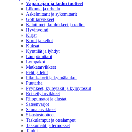
Vapaa-ajan ja kodin tuotteet
Liikunta ja urheilu
Askelmittarit ja sykemittarit
Golf-tarvikkeet
Kaiuttimet, kuulokkeet ja radiot
Hyvinvointi
Kirjat
Korut ja kellot
Kuksat
Kynttilät ja lyhdyt
Lämpömittarit
Lompakot
Matkatarvikkeet
Pelit ja lelut
Piknik-korit ja kylmälaukut
Puutarha
Pyyhkeet, kylpytakit ja kylpytossut
Retkeilytarvikkeet
Riippumatot ja alustat
Sateenvarjot
Saunatarvikkeet
Sisustustuotteet
Taskulamput ja otsalamput
Taskumatit ja termokset
Taulut