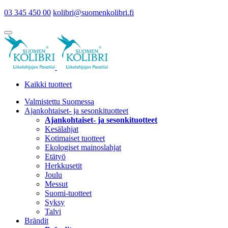
03 345 450 00
kolibri@suomenkolibri.fi
Kaikki tuotteet
Valmistettu Suomessa
Ajankohtaiset- ja sesonkituotteet
Ajankohtaiset- ja sesonkituotteet
Kesälahjat
Kotimaiset tuotteet
Ekologiset mainoslahjat
Etätyö
Herkkusetit
Joulu
Messut
Suomi-tuotteet
Syksy
Talvi
Brändit