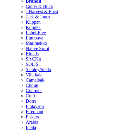
Brändit
Cutter & Buck
J.Harvest & Frost
Jack & Jones
Klippan
Kupilka
Label-Free
Lumoava
Marimekko
Native Spirit
Rituals
SACKit
SOL'S
Stanley/Stella
Vilikkala
Camelbak
Clique
Cottover
Craft
Dorre
Finlayson
Firephant
Fiskars
Arabia
Iittala