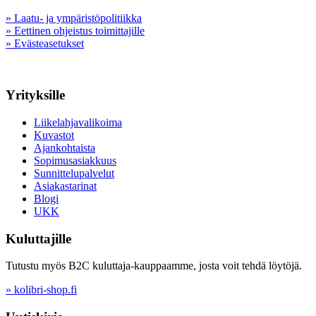
» Laatu- ja ympäristöpolitiikka
» Eettinen ohjeistus toimittajille
» Evästeasetukset
Yrityksille
Liikelahjavalikoima
Kuvastot
Ajankohtaista
Sopimusasiakkuus
Sunnittelupalvelut
Asiakastarinat
Blogi
UKK
Kuluttajille
Tutustu myös B2C kuluttaja-kauppaamme, josta voit tehdä löytöjä.
» kolibri-shop.fi