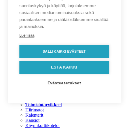
Pinssit ja rintanapit
suorituskykyä ja käyttöä, tarjotaksemme
Tekniikka
Tulitikut ja sytyttimet
sosiaalisen median ominaisuuksia sekä
Mainostekstiilit
parantaaksemme ja räätälöidäksemme sisältöä
Mainostekstiilit
ja mainoksia.
Asusteet
Housut
Lue lisää
Hupparit, colleget ja fleecet
Käsineet ja rannenauhat
Kauluspaidat
SALLI KAIKKI EVÄSTEET
Kestokassit
Lippikset
Pikeet
ESTÄ KAIKKI
Pipot
Reput ja laukut
T-paidat
Evästeasetukset
Takit
Työvaatteet
Outlet
Toimistotarvikkeet
Toimistotarvikkeet
Hiirimatot
Kalenterit
Kansiot
Käyntikorttikotelot