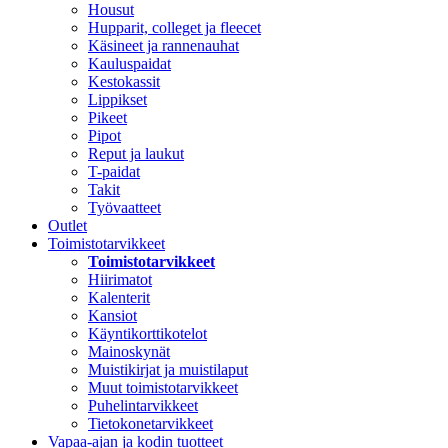
Housut
Hupparit, colleget ja fleecet
Käsineet ja rannenauhat
Kauluspaidat
Kestokassit
Lippikset
Pikeet
Pipot
Reput ja laukut
T-paidat
Takit
Työvaatteet
Outlet
Toimistotarvikkeet
Toimistotarvikkeet
Hiirimatot
Kalenterit
Kansiot
Käyntikorttikotelot
Mainoskynät
Muistikirjat ja muistilaput
Muut toimistotarvikkeet
Puhelintarvikkeet
Tietokonetarvikkeet
Vapaa-ajan ja kodin tuotteet