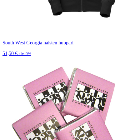
South West Georgia naisten huppari
51,50
€
alv. 0%