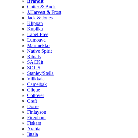
Brändit
Cutter & Buck
J.Harvest & Frost
Jack & Jones
Klippan
Kupilka
Label-Free
Lumoava
Marimekko
Native Spirit
Rituals
SACKit
SOL'S
Stanley/Stella
Vilikkala
Camelbak
Clique
Cottover
Craft
Dorre
Finlayson
Firephant
Fiskars
Arabia
Iittala