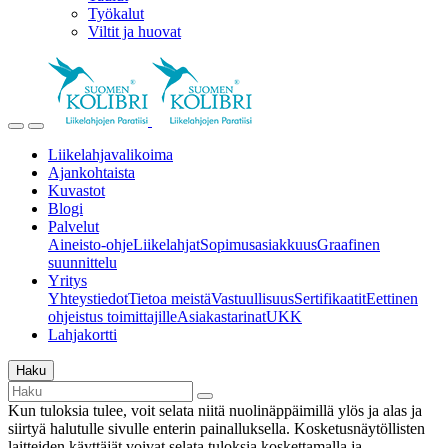
Työkalut
Viltit ja huovat
Liikelahjavalikoima
Ajankohtaista
Kuvastot
Blogi
Palvelut
Aineisto-ohje
Liikelahjat
Sopimusasiakkuus
Graafinen
suunnittelu
Yritys
Yhteystiedot
Tietoa meistä
Vastuullisuus
Sertifikaatit
Eettinen
ohjeistus toimittajille
Asiakastarinat
UKK
Lahjakortti
Haku
Kun tuloksia tulee, voit selata niitä nuolinäppäimillä ylös ja alas ja
siirtyä halutulle sivulle enterin painalluksella. Kosketusnäytöllisten
laitteiden käyttäjät voivat selata tuloksia koskettamalla ja