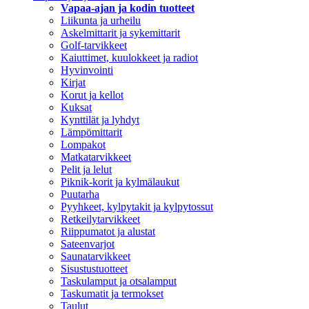
Vapaa-ajan ja kodin tuotteet
Liikunta ja urheilu
Askelmittarit ja sykemittarit
Golf-tarvikkeet
Kaiuttimet, kuulokkeet ja radiot
Hyvinvointi
Kirjat
Korut ja kellot
Kuksat
Kynttilät ja lyhdyt
Lämpömittarit
Lompakot
Matkatarvikkeet
Pelit ja lelut
Piknik-korit ja kylmälaukut
Puutarha
Pyyhkeet, kylpytakit ja kylpytossut
Retkeilytarvikkeet
Riippumatot ja alustat
Sateenvarjot
Saunatarvikkeet
Sisustustuotteet
Taskulamput ja otsalamput
Taskumatit ja termokset
Taulut