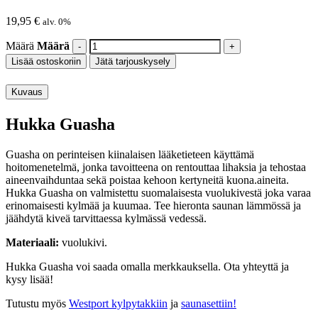
19,95
€
alv. 0%
Määrä
Määrä
Lisää ostoskoriin
Jätä tarjouskysely
Kuvaus
Hukka Guasha
Guasha on perinteisen kiinalaisen lääketieteen käyttämä
hoitomenetelmä, jonka tavoitteena on rentouttaa lihaksia ja tehostaa
aineenvaihduntaa sekä poistaa kehoon kertyneitä kuona.aineita.
Hukka Guasha on valmistettu suomalaisesta vuolukivestä joka varaa
erinomaisesti kylmää ja kuumaa. Tee hieronta saunan lämmössä ja
jäähdytä kiveä tarvittaessa kylmässä vedessä.
Materiaali:
vuolukivi.
Hukka Guasha voi saada omalla merkkauksella. Ota yhteyttä ja
kysy lisää!
Tutustu myös
Westport kylpytakkiin
ja
saunasettiin!