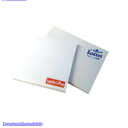
Tarramuistilappulehtiö