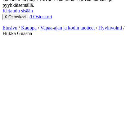
pyyhkäisemällä.
Kirjaudu sisään
0
Ostoskori
0
Ostoskori
Etusivu
/
Kauppa
/
Vapaa-ajan ja kodin tuotteet
/
Hyvinvointi
/
Hukka Guasha