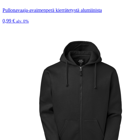
Pullonavaaja-avaimenperä kierrätetystä alumiinista
0,99
€
alv. 0%