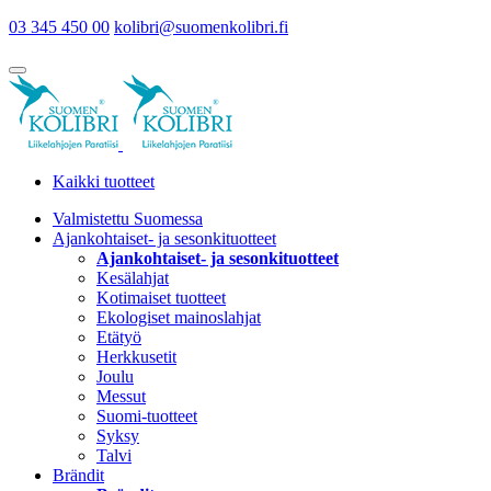
03 345 450 00
kolibri@suomenkolibri.fi
Kaikki tuotteet
Valmistettu Suomessa
Ajankohtaiset- ja sesonkituotteet
Ajankohtaiset- ja sesonkituotteet
Kesälahjat
Kotimaiset tuotteet
Ekologiset mainoslahjat
Etätyö
Herkkusetit
Joulu
Messut
Suomi-tuotteet
Syksy
Talvi
Brändit