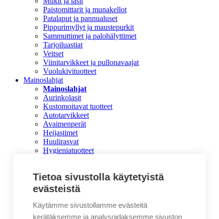
Mukit ja lasit
Paistomittarit ja munakellot
Patalaput ja pannualuset
Pippurimyllyt ja maustepurkit
Sammuttimet ja palohälyttimet
Tarjoiluastiat
Veitset
Viinitarvikkeet ja pullonavaajat
Vuolukivituotteet
Mainoslahjat
Mainoslahjat
Aurinkolasit
Kustomoitavat tuotteet
Autotarvikkeet
Avaimenperät
Heijastimet
Huulirasvat
Hygieniatuotteet
Juomapullot
Kaulanauhat ja rannekkeet
Tietoa sivustolla käytetyistä
Korvatulpat
Lahjalaatikot
evästeistä
Magneetit
Makeiset
Käytämme sivustollamme evästeitä
Paperikassit ja lahjakassit
kerätäksemme ja analysoidaksemme sivuston