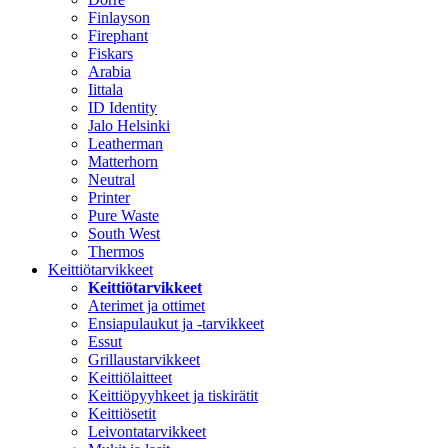
Finlayson
Firephant
Fiskars
Arabia
Iittala
ID Identity
Jalo Helsinki
Leatherman
Matterhorn
Neutral
Printer
Pure Waste
South West
Thermos
Keittiötarvikkeet
Keittiötarvikkeet
Aterimet ja ottimet
Ensiapulaukut ja -tarvikkeet
Essut
Grillaustarvikkeet
Keittiölaitteet
Keittiöpyyhkeet ja tiskirätit
Keittiösetit
Leivontatarvikkeet