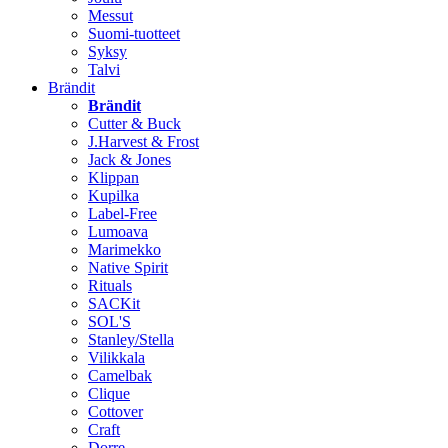
Messut
Suomi-tuotteet
Syksy
Talvi
Brändit
Brändit
Cutter & Buck
J.Harvest & Frost
Jack & Jones
Klippan
Kupilka
Label-Free
Lumoava
Marimekko
Native Spirit
Rituals
SACKit
SOL'S
Stanley/Stella
Vilikkala
Camelbak
Clique
Cottover
Craft
Dorre