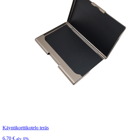
Käyntikorttikotelo teräs
6,70
€
alv. 0%