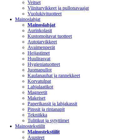
Veitset
Viinitarvikkeet ja pullonavaajat
Vuolukivituotteet
Mainoslahjat
Mainoslahjat
Aurinkolasit
Kustomoitavat tuotteet
Autotarvikkeet
Avaimenperät
Heijastimet
Huulirasvat
Hygieniatuotteet
Juomapullot
Kaulanauhat ja rannekkeet
Korvatulpat
Lahjalaatikot
Magneetit
Makeiset
Paperikassit ja lahjakassit
Pinssit ja rintanapit
Tekniikka
Tulitikut ja sytyttimet
Mainostekstiilit
Mainostekstiilit
Asusteet