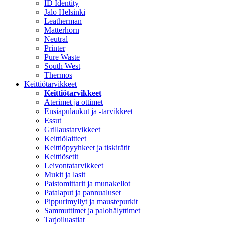
ID Identity
Jalo Helsinki
Leatherman
Matterhorn
Neutral
Printer
Pure Waste
South West
Thermos
Keittiötarvikkeet
Keittiötarvikkeet
Aterimet ja ottimet
Ensiapulaukut ja -tarvikkeet
Essut
Grillaustarvikkeet
Keittiölaitteet
Keittiöpyyhkeet ja tiskirätit
Keittiösetit
Leivontatarvikkeet
Mukit ja lasit
Paistomittarit ja munakellot
Patalaput ja pannualuset
Pippurimyllyt ja maustepurkit
Sammuttimet ja palohälyttimet
Tarjoiluastiat