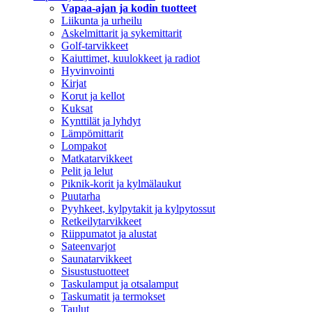
Vapaa-ajan ja kodin tuotteet
Liikunta ja urheilu
Askelmittarit ja sykemittarit
Golf-tarvikkeet
Kaiuttimet, kuulokkeet ja radiot
Hyvinvointi
Kirjat
Korut ja kellot
Kuksat
Kynttilät ja lyhdyt
Lämpömittarit
Lompakot
Matkatarvikkeet
Pelit ja lelut
Piknik-korit ja kylmälaukut
Puutarha
Pyyhkeet, kylpytakit ja kylpytossut
Retkeilytarvikkeet
Riippumatot ja alustat
Sateenvarjot
Saunatarvikkeet
Sisustustuotteet
Taskulamput ja otsalamput
Taskumatit ja termokset
Taulut