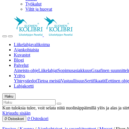
Työkalut
Viltit ja huovat
Liikelahjavalikoima
Ajankohtaista
Kuvastot
Blogi
Palvelut
Aineisto-ohje
Liikelahjat
Sopimusasiakkuus
Graafinen suunnittel
Yritys
Yhteystiedot
Tietoa meistä
Vastuullisuus
Sertifikaatit
Eettinen ohjei
Lahjakortti
Haku
Kun tuloksia tulee, voit selata niitä nuolinäppäimillä ylös ja alas ja si
Kirjaudu sisään
0
Ostoskori
0
Ostoskori
Etusivu
/
Kauppa
/
Ajankohtaiset- ja sesonkituotteet
/
Messut
/
Flyer 