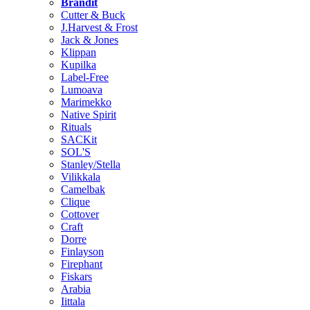
Brändit
Cutter & Buck
J.Harvest & Frost
Jack & Jones
Klippan
Kupilka
Label-Free
Lumoava
Marimekko
Native Spirit
Rituals
SACKit
SOL'S
Stanley/Stella
Vilikkala
Camelbak
Clique
Cottover
Craft
Dorre
Finlayson
Firephant
Fiskars
Arabia
Iittala