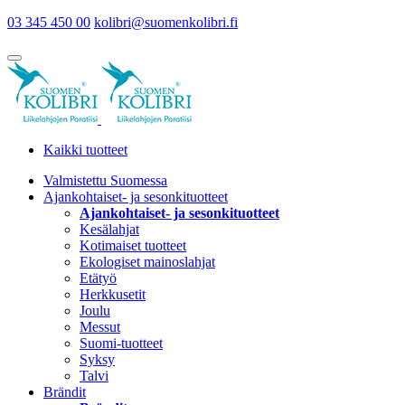
03 345 450 00
kolibri@suomenkolibri.fi
Kaikki tuotteet
Valmistettu Suomessa
Ajankohtaiset- ja sesonkituotteet
Ajankohtaiset- ja sesonkituotteet
Kesälahjat
Kotimaiset tuotteet
Ekologiset mainoslahjat
Etätyö
Herkkusetit
Joulu
Messut
Suomi-tuotteet
Syksy
Talvi
Brändit