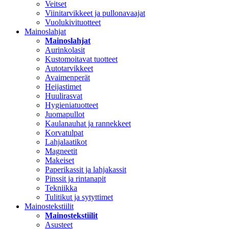
Veitset
Viinitarvikkeet ja pullonavaajat
Vuolukivituotteet
Mainoslahjat
Mainoslahjat
Aurinkolasit
Kustomoitavat tuotteet
Autotarvikkeet
Avaimenperät
Heijastimet
Huulirasvat
Hygieniatuotteet
Juomapullot
Kaulanauhat ja rannekkeet
Korvatulpat
Lahjalaatikot
Magneetit
Makeiset
Paperikassit ja lahjakassit
Pinssit ja rintanapit
Tekniikka
Tulitikut ja sytyttimet
Mainostekstiilit
Mainostekstiilit
Asusteet