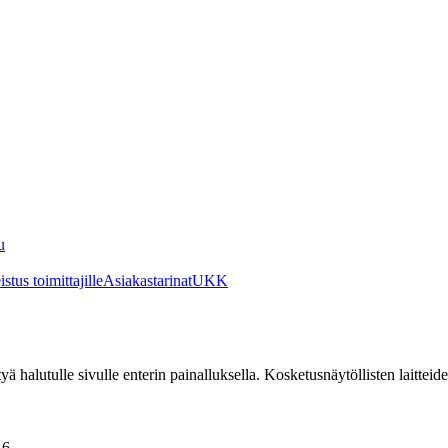
u
stus toimittajille
Asiakastarinat
UKK
irtyä halutulle sivulle enterin painalluksella. Kosketusnäytöllisten laittei
A6