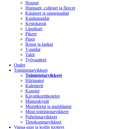
Housut
Hupparit, colleget ja fleecet
Käsineet ja rannenauhat
Kauluspaidat
Kestokassit
Lippikset
Pikeet
Pipot
Reput ja laukut
T-paidat
Takit
Työvaatteet
Outlet
Toimistotarvikkeet
Toimistotarvikkeet
Hiirimatot
Kalenterit
Kansiot
Käyntikorttikotelot
Mainoskynät
Muistikirjat ja muistilaput
Muut toimistotarvikkeet
Puhelintarvikkeet
Tietokonetarvikkeet
Vapaa-ajan ja kodin tuotteet