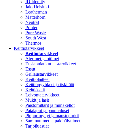
ID Identity
Jalo Helsinki
Leatherman
Matterhorn
Neutral
Printer
Pure Waste
South West
Thermos
Keittiötarvikkeet
Keittiötarvikkeet
Aterimet ja ottimet
Ensiapulaukut ja -tarvikkeet
Essut
Grillaustarvikkeet
Keittiölaitteet
Keittiöpyyhkeet ja tiskirätit
Keittiösetit
Leivontatarvikkeet
Mukit ja lasit
Paistomittarit ja munakellot
Patalaput ja pannualuset
Pippurimyllyt ja maustepurkit
Sammuttimet ja palohälyttimet
Tarjoiluastiat