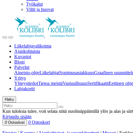
Työkalut
Viltit ja huovat
Liikelahjavalikoima
Ajankohtaista
Kuvastot
Blogi
Palvelut
Aineisto-ohje
Liikelahjat
Sopimusasiakkuus
Graafinen suunnittel
Yritys
Yhteystiedot
Tietoa meistä
Vastuullisuus
Sertifikaatit
Eettinen ohjei
Lahjakortti
Haku
Kun tuloksia tulee, voit selata niitä nuolinäppäimillä ylös ja alas ja si
Kirjaudu sisään
0
Ostoskori
0
Ostoskori
Etusivu
/
Kauppa
/
Ajankohtaiset- ja sesonkituotteet
/
Messut
/
Farkku