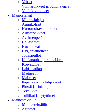
Veitset
Viinitarvikkeet ja pullonavaajat
Vuolukivituotteet
Mainoslahjat
Mainoslahjat
Aurinkolasit
Kustomoitavat tuotteet
Autotarvikkeet
Avaimenperät
Heijastimet
Huulirasvat
Hygieniatuotteet
Juomapullot
Kaulanauhat ja rannekkeet
Korvatulpat
Lahjalaatikot
Magneetit
Makeiset
Paperikassit ja lahjakassit
Pinssit ja rintanapit
Tekniikka
Tulitikut ja sytyttimet
Mainostekstiilit
Mainostekstiilit
Asusteet