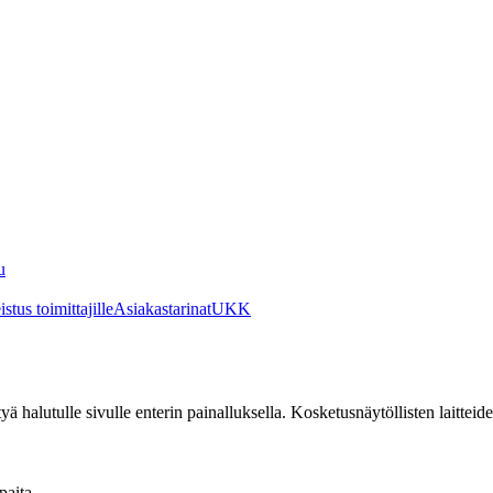
u
stus toimittajille
Asiakastarinat
UKK
irtyä halutulle sivulle enterin painalluksella. Kosketusnäytöllisten laittei
paita