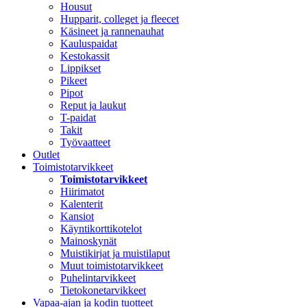
Housut
Hupparit, colleget ja fleecet
Käsineet ja rannenauhat
Kauluspaidat
Kestokassit
Lippikset
Pikeet
Pipot
Reput ja laukut
T-paidat
Takit
Työvaatteet
Outlet
Toimistotarvikkeet
Toimistotarvikkeet
Hiirimatot
Kalenterit
Kansiot
Käyntikorttikotelot
Mainoskynät
Muistikirjat ja muistilaput
Muut toimistotarvikkeet
Puhelintarvikkeet
Tietokonetarvikkeet
Vapaa-ajan ja kodin tuotteet