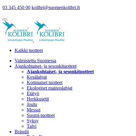
03 345 450 00
kolibri@suomenkolibri.fi
Kaikki tuotteet
Valmistettu Suomessa
Ajankohtaiset- ja sesonkituotteet
Ajankohtaiset- ja sesonkituotteet
Kesälahjat
Kotimaiset tuotteet
Ekologiset mainoslahjat
Etätyö
Herkkusetit
Joulu
Messut
Suomi-tuotteet
Syksy
Talvi
Brändit