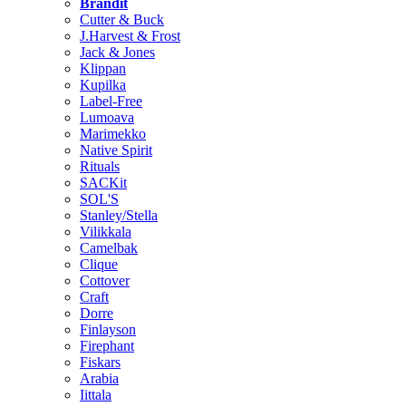
Brändit
Cutter & Buck
J.Harvest & Frost
Jack & Jones
Klippan
Kupilka
Label-Free
Lumoava
Marimekko
Native Spirit
Rituals
SACKit
SOL'S
Stanley/Stella
Vilikkala
Camelbak
Clique
Cottover
Craft
Dorre
Finlayson
Firephant
Fiskars
Arabia
Iittala