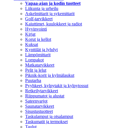
Vapaa-ajan ja kodin tuotteet
Liikunta ja urheilu
Askelmittarit ja sykemittarit
Golf-tarvikkeet
Kaiuttimet, kuulokkeet ja radiot
Hyvinvointi
Kirjat
Korut ja kellot
Kuksat
Kynttilät ja lyhdyt
Lämpömittarit
Lompakot
Matkatarvikkeet
Pelit ja lelut
Piknik-korit ja kylmälaukut
Puutarha
Pyyhkeet, kylpytakit ja kylpytossut
Retkeilytarvikkeet
Riippumatot ja alustat
Sateenvarjot
Saunatarvikkeet
Sisustustuotteet
Taskulamput ja otsalamput
Taskumatit ja termokset
Taulut