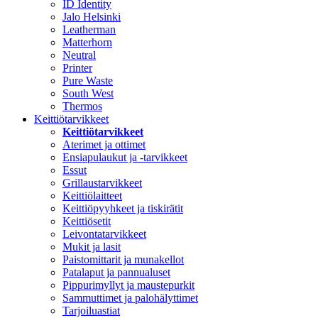
ID Identity
Jalo Helsinki
Leatherman
Matterhorn
Neutral
Printer
Pure Waste
South West
Thermos
Keittiötarvikkeet
Keittiötarvikkeet
Aterimet ja ottimet
Ensiapulaukut ja -tarvikkeet
Essut
Grillaustarvikkeet
Keittiölaitteet
Keittiöpyyhkeet ja tiskirätit
Keittiösetit
Leivontatarvikkeet
Mukit ja lasit
Paistomittarit ja munakellot
Patalaput ja pannualuset
Pippurimyllyt ja maustepurkit
Sammuttimet ja palohälyttimet
Tarjoiluastiat