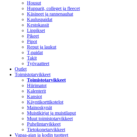
Housut
Hupparit, colleget ja fleecet
Käsineet ja rannenauhat
Kauluspaidat
Kestokassit
Lippikset
Pikeet
Pipot
Reput ja laukut
T-paidat
Takit
Työvaatteet
Outlet
Toimistotarvikkeet
Toimistotarvikkeet
Hiirimatot
Kalenterit
Kansiot
Käyntikorttikotelot
Mainoskynät
Muistikirjat ja muistilaput
Muut toimistotarvikkeet
Puhelintarvikkeet
Tietokonetarvikkeet
Vapaa-ajan ja kodin tuotteet