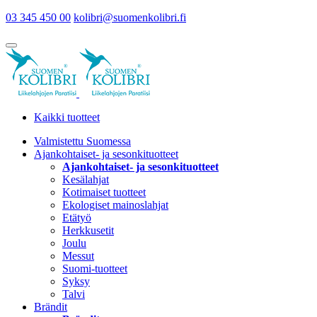
03 345 450 00
kolibri@suomenkolibri.fi
Kaikki tuotteet
Valmistettu Suomessa
Ajankohtaiset- ja sesonkituotteet
Ajankohtaiset- ja sesonkituotteet
Kesälahjat
Kotimaiset tuotteet
Ekologiset mainoslahjat
Etätyö
Herkkusetit
Joulu
Messut
Suomi-tuotteet
Syksy
Talvi
Brändit