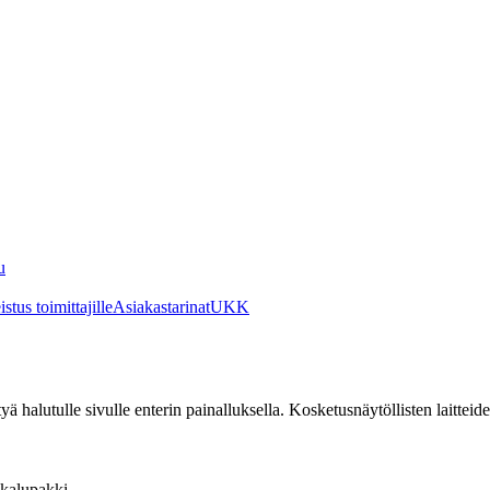
u
stus toimittajille
Asiakastarinat
UKK
irtyä halutulle sivulle enterin painalluksella. Kosketusnäytöllisten laittei
kalupakki