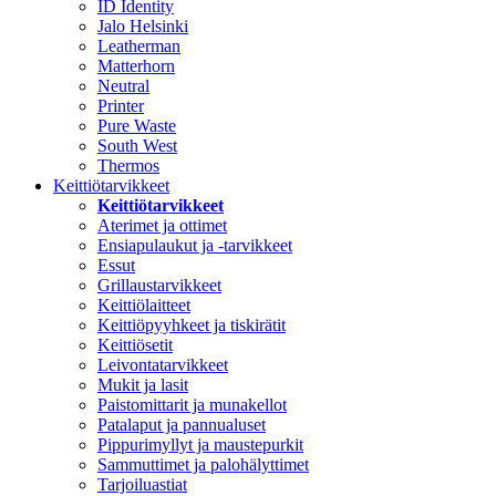
ID Identity
Jalo Helsinki
Leatherman
Matterhorn
Neutral
Printer
Pure Waste
South West
Thermos
Keittiötarvikkeet
Keittiötarvikkeet
Aterimet ja ottimet
Ensiapulaukut ja -tarvikkeet
Essut
Grillaustarvikkeet
Keittiölaitteet
Keittiöpyyhkeet ja tiskirätit
Keittiösetit
Leivontatarvikkeet
Mukit ja lasit
Paistomittarit ja munakellot
Patalaput ja pannualuset
Pippurimyllyt ja maustepurkit
Sammuttimet ja palohälyttimet
Tarjoiluastiat