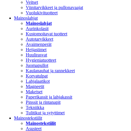
Veitset
Viinitarvikkeet ja pullonavaajat
Vuolukivituotteet
Mainoslahjat
Mainoslahjat
Aurinkolasit
Kustomoitavat tuotteet
Autotarvikkeet
Avaimenperät
Heijastimet
Huulirasvat
Hygieniatuotteet
Juomapullot
Kaulanauhat ja rannekkeet
Korvatulpat
Lahjalaatikot
Magneetit
Makeiset
Paperikassit ja lahjakassit
Pinssit ja rintanapit
Tekniikka
Tulitikut ja sytyttimet
Mainostekstiilit
Mainostekstiilit
Asusteet