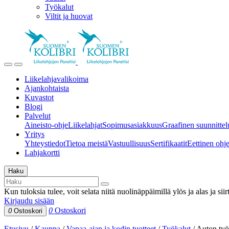
Työkalut
Viltit ja huovat
Liikelahjavalikoima
Ajankohtaista
Kuvastot
Blogi
Palvelut
Aineisto-ohje
Liikelahjat
Sopimusasiakkuus
Graafinen suunnittel
Yritys
Yhteystiedot
Tietoa meistä
Vastuullisuus
Sertifikaatit
Eettinen ohjei
Lahjakortti
Haku
Kun tuloksia tulee, voit selata niitä nuolinäppäimillä ylös ja alas ja si
Kirjaudu sisään
0
Ostoskori
0
Ostoskori
Etusivu
/
Kauppa
/
Vapaa-ajan ja kodin tuotteet
/
Työkalut
/
Auton työ