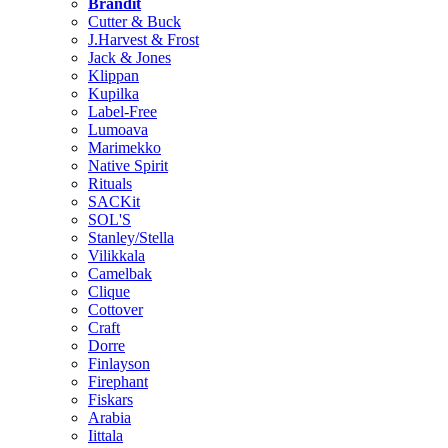
Brändit
Cutter & Buck
J.Harvest & Frost
Jack & Jones
Klippan
Kupilka
Label-Free
Lumoava
Marimekko
Native Spirit
Rituals
SACKit
SOL'S
Stanley/Stella
Vilikkala
Camelbak
Clique
Cottover
Craft
Dorre
Finlayson
Firephant
Fiskars
Arabia
Iittala