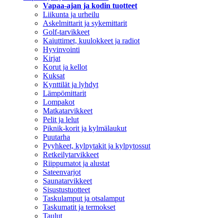
Vapaa-ajan ja kodin tuotteet
Liikunta ja urheilu
Askelmittarit ja sykemittarit
Golf-tarvikkeet
Kaiuttimet, kuulokkeet ja radiot
Hyvinvointi
Kirjat
Korut ja kellot
Kuksat
Kynttilät ja lyhdyt
Lämpömittarit
Lompakot
Matkatarvikkeet
Pelit ja lelut
Piknik-korit ja kylmälaukut
Puutarha
Pyyhkeet, kylpytakit ja kylpytossut
Retkeilytarvikkeet
Riippumatot ja alustat
Sateenvarjot
Saunatarvikkeet
Sisustustuotteet
Taskulamput ja otsalamput
Taskumatit ja termokset
Taulut