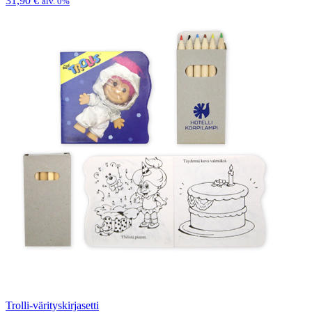
31,90
€
alv. 0%
Trolli-värityskirjasetti