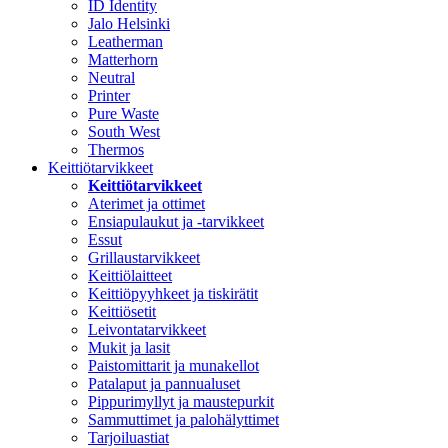
ID Identity
Jalo Helsinki
Leatherman
Matterhorn
Neutral
Printer
Pure Waste
South West
Thermos
Keittiötarvikkeet
Keittiötarvikkeet
Aterimet ja ottimet
Ensiapulaukut ja -tarvikkeet
Essut
Grillaustarvikkeet
Keittiölaitteet
Keittiöpyyhkeet ja tiskirätit
Keittiösetit
Leivontatarvikkeet
Mukit ja lasit
Paistomittarit ja munakellot
Patalaput ja pannualuset
Pippurimyllyt ja maustepurkit
Sammuttimet ja palohälyttimet
Tarjoiluastiat