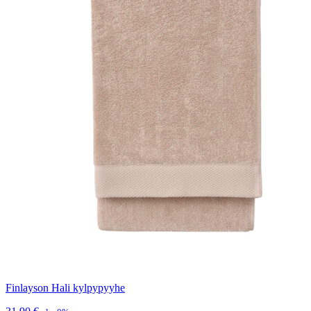
Finlayson Hali kylpypyyhe