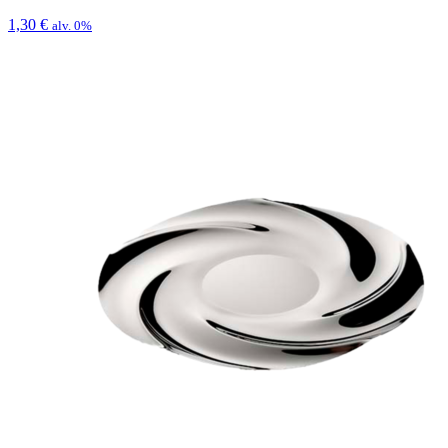
1,30
€
alv. 0%