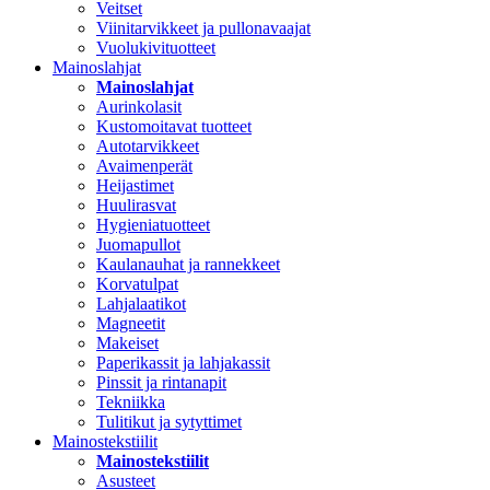
Veitset
Viinitarvikkeet ja pullonavaajat
Vuolukivituotteet
Mainoslahjat
Mainoslahjat
Aurinkolasit
Kustomoitavat tuotteet
Autotarvikkeet
Avaimenperät
Heijastimet
Huulirasvat
Hygieniatuotteet
Juomapullot
Kaulanauhat ja rannekkeet
Korvatulpat
Lahjalaatikot
Magneetit
Makeiset
Paperikassit ja lahjakassit
Pinssit ja rintanapit
Tekniikka
Tulitikut ja sytyttimet
Mainostekstiilit
Mainostekstiilit
Asusteet