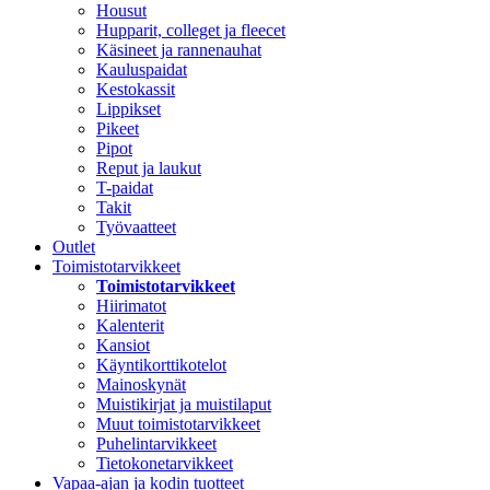
Housut
Hupparit, colleget ja fleecet
Käsineet ja rannenauhat
Kauluspaidat
Kestokassit
Lippikset
Pikeet
Pipot
Reput ja laukut
T-paidat
Takit
Työvaatteet
Outlet
Toimistotarvikkeet
Toimistotarvikkeet
Hiirimatot
Kalenterit
Kansiot
Käyntikorttikotelot
Mainoskynät
Muistikirjat ja muistilaput
Muut toimistotarvikkeet
Puhelintarvikkeet
Tietokonetarvikkeet
Vapaa-ajan ja kodin tuotteet