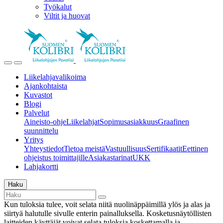
Työkalut
Viltit ja huovat
Liikelahjavalikoima
Ajankohtaista
Kuvastot
Blogi
Palvelut
Aineisto-ohje
Liikelahjat
Sopimusasiakkuus
Graafinen
suunnittelu
Yritys
Yhteystiedot
Tietoa meistä
Vastuullisuus
Sertifikaatit
Eettinen
ohjeistus toimittajille
Asiakastarinat
UKK
Lahjakortti
Haku
Kun tuloksia tulee, voit selata niitä nuolinäppäimillä ylös ja alas ja
siirtyä halutulle sivulle enterin painalluksella. Kosketusnäytöllisten
laitteiden käyttäjät voivat selata tuloksia koskettamalla ja