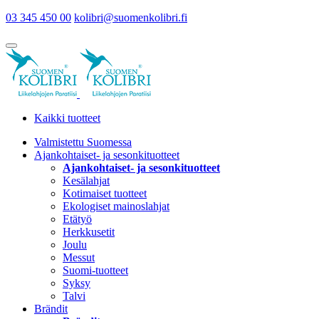
03 345 450 00
kolibri@suomenkolibri.fi
Kaikki tuotteet
Valmistettu Suomessa
Ajankohtaiset- ja sesonkituotteet
Ajankohtaiset- ja sesonkituotteet
Kesälahjat
Kotimaiset tuotteet
Ekologiset mainoslahjat
Etätyö
Herkkusetit
Joulu
Messut
Suomi-tuotteet
Syksy
Talvi
Brändit