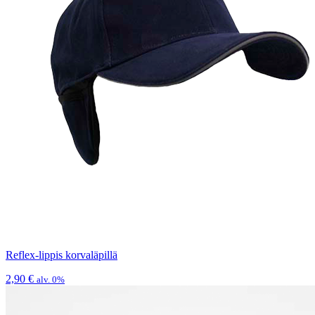
Reflex-lippis korvaläpillä
2,90
€
alv. 0%