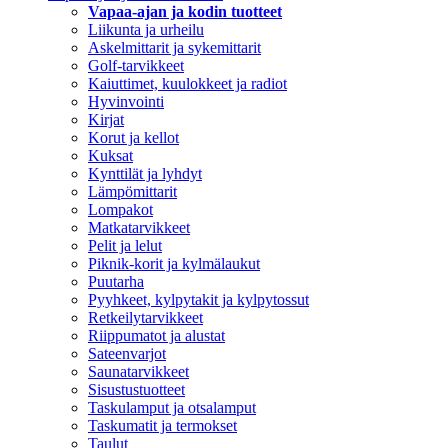
Vapaa-ajan ja kodin tuotteet
Liikunta ja urheilu
Askelmittarit ja sykemittarit
Golf-tarvikkeet
Kaiuttimet, kuulokkeet ja radiot
Hyvinvointi
Kirjat
Korut ja kellot
Kuksat
Kynttilät ja lyhdyt
Lämpömittarit
Lompakot
Matkatarvikkeet
Pelit ja lelut
Piknik-korit ja kylmälaukut
Puutarha
Pyyhkeet, kylpytakit ja kylpytossut
Retkeilytarvikkeet
Riippumatot ja alustat
Sateenvarjot
Saunatarvikkeet
Sisustustuotteet
Taskulamput ja otsalamput
Taskumatit ja termokset
Taulut