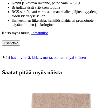
Kevyt ja kestävä rakenne, paino vain 87,94 g
Brändättävissä yrityksen logolla
RCS-sertifikaatti varmistaa materiaalien jäljitettävyyden ja
aidon kierrätyssisällön
Ihanteellinen liikelahja, henkilöstölahja tai promotuote –
käytännöllinen ja ekologinen
Katso myös muut
juomapullot
Lisätietoja
Väri
havunvihreä
,
kirkas
,
musta
,
oranssi
,
royal sininen
Saatat pitää myös näistä