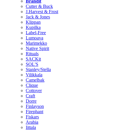
Brändit
Cutter & Buck
J.Harvest & Frost
Jack & Jones
Klippan
Kupilka
Label-Free
Lumoava
Marimekko
Native Spirit
Rituals
SACKit
SOL'S
Stanley/Stella
Vilikkala
Camelbak
Clique
Cottover
Craft
Dorre
Finlayson
Firephant
Fiskars
Arabia
Iittala