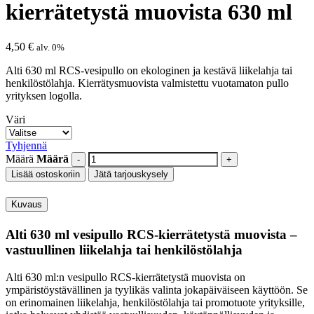
kierrätetystä muovista 630 ml
4,50
€
alv. 0%
Alti 630 ml RCS-vesipullo on ekologinen ja kestävä liikelahja tai
henkilöstölahja. Kierrätysmuovista valmistettu vuotamaton pullo
yrityksen logolla.
Väri
Tyhjennä
Määrä
Määrä
Lisää ostoskoriin
Jätä tarjouskysely
Kuvaus
Alti 630 ml vesipullo RCS-kierrätetystä muovista –
vastuullinen liikelahja tai henkilöstölahja
Alti 630 ml:n vesipullo RCS-kierrätetystä muovista on
ympäristöystävällinen ja tyylikäs valinta jokapäiväiseen käyttöön. Se
on erinomainen liikelahja, henkilöstölahja tai promotuote yrityksille,