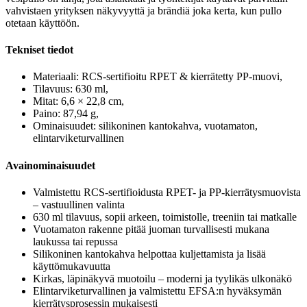
vahvistaen yrityksen näkyvyyttä ja brändiä joka kerta, kun pullo
otetaan käyttöön.
Tekniset tiedot
Materiaali: RCS-sertifioitu RPET & kierrätetty PP-muovi,
Tilavuus: 630 ml,
Mitat: 6,6 × 22,8 cm,
Paino: 87,94 g,
Ominaisuudet: silikoninen kantokahva, vuotamaton,
elintarviketurvallinen
Avainominaisuudet
Valmistettu RCS-sertifioidusta RPET- ja PP-kierrätysmuovista
– vastuullinen valinta
630 ml tilavuus, sopii arkeen, toimistolle, treeniin tai matkalle
Vuotamaton rakenne pitää juoman turvallisesti mukana
laukussa tai repussa
Silikoninen kantokahva helpottaa kuljettamista ja lisää
käyttömukavuutta
Kirkas, läpinäkyvä muotoilu – moderni ja tyylikäs ulkonäkö
Elintarviketurvallinen ja valmistettu EFSA:n hyväksymän
kierrätysprosessin mukaisesti