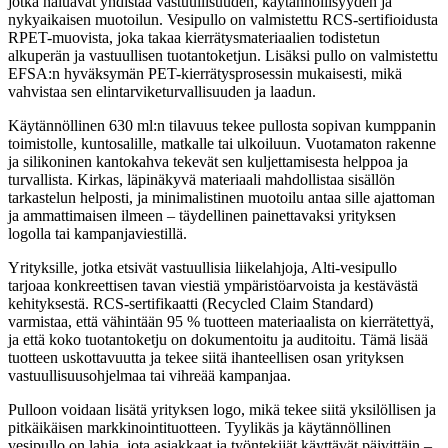
jotka haluavat yhdistää vastuullisuuden, käytännöllisyyden ja
nykyaikaisen muotoilun. Vesipullo on valmistettu RCS-sertifioidusta
RPET-muovista, joka takaa kierrätysmateriaalien todistetun
alkuperän ja vastuullisen tuotantoketjun. Lisäksi pullo on valmistettu
EFSA:n hyväksymän PET-kierrätysprosessin mukaisesti, mikä
vahvistaa sen elintarviketurvallisuuden ja laadun.
Käytännöllinen 630 ml:n tilavuus tekee pullosta sopivan kumppanin
toimistolle, kuntosalille, matkalle tai ulkoiluun. Vuotamaton rakenne
ja silikoninen kantokahva tekevät sen kuljettamisesta helppoa ja
turvallista. Kirkas, läpinäkyvä materiaali mahdollistaa sisällön
tarkastelun helposti, ja minimalistinen muotoilu antaa sille ajattoman
ja ammattimaisen ilmeen – täydellinen painettavaksi yrityksen
logolla tai kampanjaviestillä.
Yrityksille, jotka etsivät vastuullisia liikelahjoja, Alti-vesipullo
tarjoaa konkreettisen tavan viestiä ympäristöarvoista ja kestävästä
kehityksestä. RCS-sertifikaatti (Recycled Claim Standard)
varmistaa, että vähintään 95 % tuotteen materiaalista on kierrätettyä,
ja että koko tuotantoketju on dokumentoitu ja auditoitu. Tämä lisää
tuotteen uskottavuutta ja tekee siitä ihanteellisen osan yrityksen
vastuullisuusohjelmaa tai vihreää kampanjaa.
Pulloon voidaan lisätä yrityksen logo, mikä tekee siitä yksilöllisen ja
pitkäikäisen markkinointituotteen. Tyylikäs ja käytännöllinen
vesipullo on lahja, jota asiakkaat ja työntekijät käyttävät päivittäin –