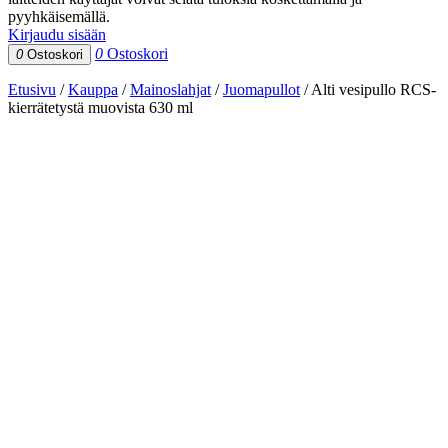
pyyhkäisemällä.
Kirjaudu sisään
0
Ostoskori
0
Ostoskori
Etusivu
/
Kauppa
/
Mainoslahjat
/
Juomapullot
/
Alti vesipullo RCS-
kierrätetystä muovista 630 ml