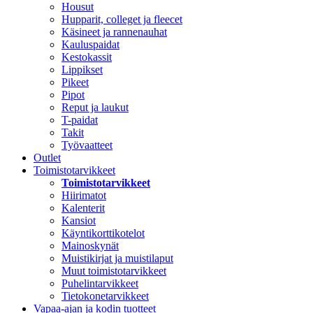
Housut
Hupparit, colleget ja fleecet
Käsineet ja rannenauhat
Kauluspaidat
Kestokassit
Lippikset
Pikeet
Pipot
Reput ja laukut
T-paidat
Takit
Työvaatteet
Outlet
Toimistotarvikkeet
Toimistotarvikkeet
Hiirimatot
Kalenterit
Kansiot
Käyntikorttikotelot
Mainoskynät
Muistikirjat ja muistilaput
Muut toimistotarvikkeet
Puhelintarvikkeet
Tietokonetarvikkeet
Vapaa-ajan ja kodin tuotteet