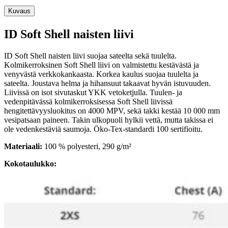
Kuvaus
ID Soft Shell naisten liivi
ID Soft Shell naisten liivi suojaa sateelta sekä tuulelta.
Kolmikerroksinen Soft Shell liivi on valmistettu kestävästä ja
venyvästä verkkokankaasta. Korkea kaulus suojaa tuulelta ja
sateelta. Joustava helma ja hihansuut takaavat hyvän istuvuuden.
Liivissä on isot sivutaskut YKK vetoketjulla. Tuulen- ja
vedenpitävässä kolmikerroksisessa Soft Shell liivissä
hengitettävyysluokitus on 4000 MPV, sekä takki kestää 10 000 mm
vesipatsaan paineen. Takin ulkopuoli hylkii vettä, mutta takissa ei
ole vedenkestäviä saumoja. Öko-Tex-standardi 100 sertifioitu.
Materiaali:
100 % polyesteri, 290 g/m²
Kokotaulukko: