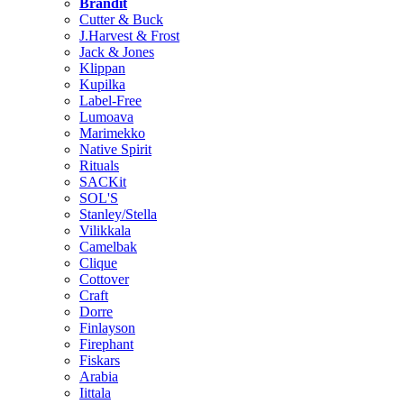
Brändit
Cutter & Buck
J.Harvest & Frost
Jack & Jones
Klippan
Kupilka
Label-Free
Lumoava
Marimekko
Native Spirit
Rituals
SACKit
SOL'S
Stanley/Stella
Vilikkala
Camelbak
Clique
Cottover
Craft
Dorre
Finlayson
Firephant
Fiskars
Arabia
Iittala