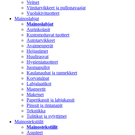
Veitset
Viinitarvikkeet ja pullonavaajat
Vuolukivituotteet
Mainoslahjat
Mainoslahjat
Aurinkolasit
Kustomoitavat tuotteet
Autotarvikkeet
Avaimenperät
Heijastimet
Huulirasvat
Hygieniatuotteet
Juomapullot
Kaulanauhat ja rannekkeet
Korvatulpat
Lahjalaatikot
Magneetit
Makeiset
Paperikassit ja lahjakassit
Pinssit ja rintanapit
Tekniikka
Tulitikut ja sytyttimet
Mainostekstiilit
Mainostekstiilit
Asusteet