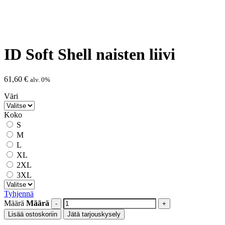
ID Soft Shell naisten liivi
61,60
€
alv. 0%
Väri
Koko
S
M
L
XL
2XL
3XL
Tyhjennä
Määrä
Määrä
Lisää ostoskoriin
Jätä tarjouskysely