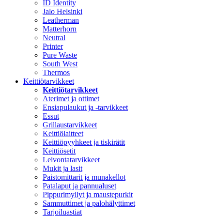
ID Identity
Jalo Helsinki
Leatherman
Matterhorn
Neutral
Printer
Pure Waste
South West
Thermos
Keittiötarvikkeet
Keittiötarvikkeet
Aterimet ja ottimet
Ensiapulaukut ja -tarvikkeet
Essut
Grillaustarvikkeet
Keittiölaitteet
Keittiöpyyhkeet ja tiskirätit
Keittiösetit
Leivontatarvikkeet
Mukit ja lasit
Paistomittarit ja munakellot
Patalaput ja pannualuset
Pippurimyllyt ja maustepurkit
Sammuttimet ja palohälyttimet
Tarjoiluastiat