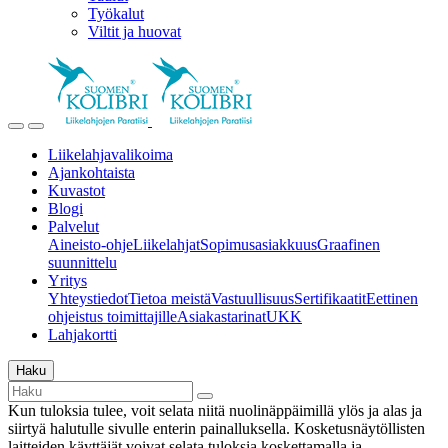
Työkalut
Viltit ja huovat
Liikelahjavalikoima
Ajankohtaista
Kuvastot
Blogi
Palvelut
Aineisto-ohje
Liikelahjat
Sopimusasiakkuus
Graafinen
suunnittelu
Yritys
Yhteystiedot
Tietoa meistä
Vastuullisuus
Sertifikaatit
Eettinen
ohjeistus toimittajille
Asiakastarinat
UKK
Lahjakortti
Haku
Kun tuloksia tulee, voit selata niitä nuolinäppäimillä ylös ja alas ja
siirtyä halutulle sivulle enterin painalluksella. Kosketusnäytöllisten
laitteiden käyttäjät voivat selata tuloksia koskettamalla ja