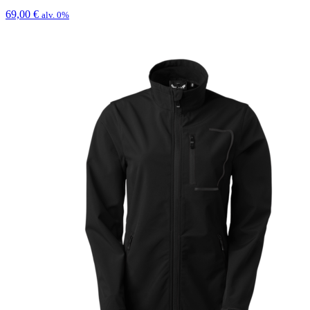
69,00
€
alv. 0%