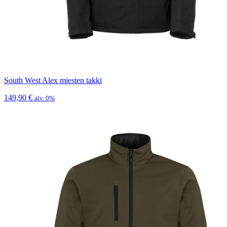
South West Alex miesten takki
149,90
€
alv. 0%