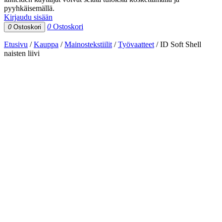
pyyhkäisemällä.
Kirjaudu sisään
0
Ostoskori
0
Ostoskori
Etusivu
/
Kauppa
/
Mainostekstiilit
/
Työvaatteet
/
ID Soft Shell
naisten liivi