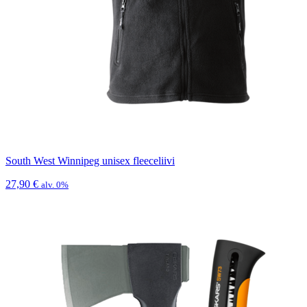
South West Winnipeg unisex fleeceliivi
27,90
€
alv. 0%