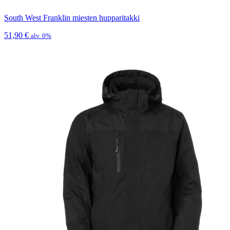
South West Franklin miesten hupparitakki
51,90
€
alv. 0%