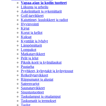
Vapaa-ajan ja kodin tuotteet
Liikunta ja urheilu
Askelmittarit ja sykemittarit
Golf-tarvikkeet
Kaiuttimet, kuulokkeet ja radiot
Hyvinvointi
Kirjat
Korut ja kellot
Kuksat
Kynttilät ja lyhdyt
Lämpömittarit
Lompakot
Matkatarvikkeet
Pelit ja lelut
Piknik-korit ja kylmälaukut
Puutarha
Pyyhkeet, kylpytakit ja kylpytossut
Retkeilytarvikkeet
Riippumatot ja alustat
Sateenvarjot
Saunatarvikkeet
Sisustustuotteet
Taskulamput ja otsalamput
Taskumatit ja termokset
Taulut