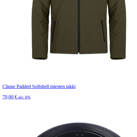
Clique Padded Softshell miesten takki
79,00
€
alv. 0%