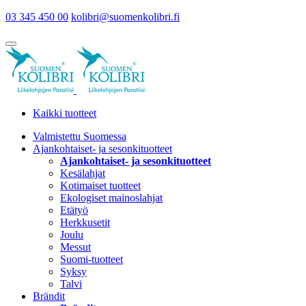
03 345 450 00
kolibri@suomenkolibri.fi
Kaikki tuotteet
Valmistettu Suomessa
Ajankohtaiset- ja sesonkituotteet
Ajankohtaiset- ja sesonkituotteet
Kesälahjat
Kotimaiset tuotteet
Ekologiset mainoslahjat
Etätyö
Herkkusetit
Joulu
Messut
Suomi-tuotteet
Syksy
Talvi
Brändit