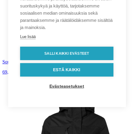
suorituskykyä ja käyttöä, tarjotaksemme
sosiaalisen median ominaisuuksia sekä
parantaaksemme ja räätälöidäksemme sisältöä
ja mainoksia.
Lue lisää
SALLI KAIKKI EVÄSTEET
South West Atlantic Softshell miesten takki
ESTÄ KAIKKI
69,90
€
alv. 0%
Evästeasetukset