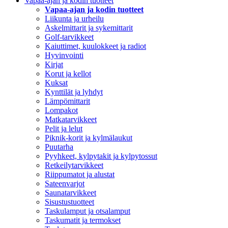
Vapaa-ajan ja kodin tuotteet
Vapaa-ajan ja kodin tuotteet
Liikunta ja urheilu
Askelmittarit ja sykemittarit
Golf-tarvikkeet
Kaiuttimet, kuulokkeet ja radiot
Hyvinvointi
Kirjat
Korut ja kellot
Kuksat
Kynttilät ja lyhdyt
Lämpömittarit
Lompakot
Matkatarvikkeet
Pelit ja lelut
Piknik-korit ja kylmälaukut
Puutarha
Pyyhkeet, kylpytakit ja kylpytossut
Retkeilytarvikkeet
Riippumatot ja alustat
Sateenvarjot
Saunatarvikkeet
Sisustustuotteet
Taskulamput ja otsalamput
Taskumatit ja termokset