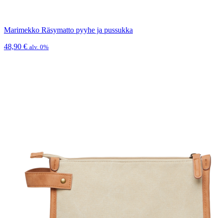
Marimekko Räsymatto pyyhe ja pussukka
48,90
€
alv. 0%