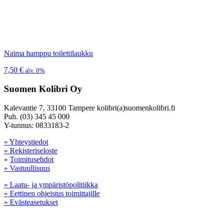
Naima hamppu toilettilaukku
7,50
€
alv. 0%
Suomen Kolibri Oy
Kalevantie 7, 33100 Tampere kolibri(a)suomenkolibri.fi
Puh. (03) 345 45 000
Y-tunnus: 0833183-2
» Yhteystiedot
» Rekisteriseloste
»
Toimitusehdot
» Vastuullisuus
» Laatu- ja ympäristöpolitiikka
» Eettinen ohjeistus toimittajille
» Evästeasetukset