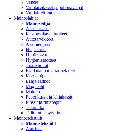
Veitset
Viinitarvikkeet ja pullonavaajat
Vuolukivituotteet
Mainoslahjat
Mainoslahjat
Aurinkolasit
Kustomoitavat tuotteet
Autotarvikkeet
Avaimenperät
Heijastimet
Huulirasvat
Hygieniatuotteet
Juomapullot
Kaulanauhat ja rannekkeet
Korvatulpat
Lahjalaatikot
Magneetit
Makeiset
Paperikassit ja lahjakassit
Pinssit ja rintanapit
Tekniikka
Tulitikut ja sytyttimet
Mainostekstiilit
Mainostekstiilit
Asusteet