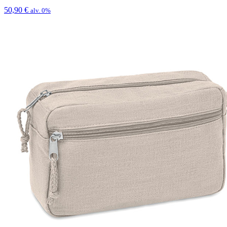
50,90
€
alv. 0%