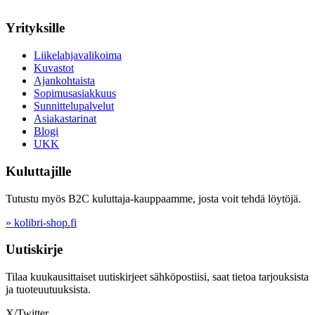
Yrityksille
Liikelahjavalikoima
Kuvastot
Ajankohtaista
Sopimusasiakkuus
Sunnittelupalvelut
Asiakastarinat
Blogi
UKK
Kuluttajille
Tutustu myös B2C kuluttaja-kauppaamme, josta voit tehdä löytöjä.
» kolibri-shop.fi
Uutiskirje
Tilaa kuukausittaiset uutiskirjeet sähköpostiisi, saat tietoa tarjouksista
ja tuoteuutuuksista.
X/Twitter