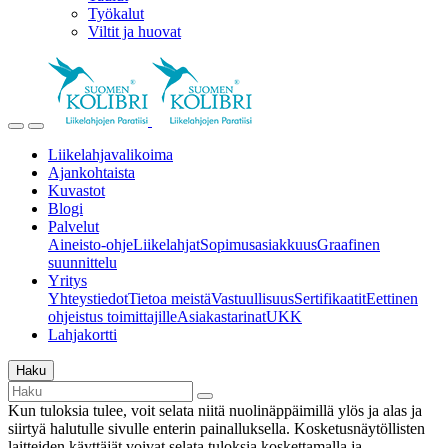
Työkalut
Viltit ja huovat
Liikelahjavalikoima
Ajankohtaista
Kuvastot
Blogi
Palvelut
Aineisto-ohje
Liikelahjat
Sopimusasiakkuus
Graafinen
suunnittelu
Yritys
Yhteystiedot
Tietoa meistä
Vastuullisuus
Sertifikaatit
Eettinen
ohjeistus toimittajille
Asiakastarinat
UKK
Lahjakortti
Haku
Kun tuloksia tulee, voit selata niitä nuolinäppäimillä ylös ja alas ja
siirtyä halutulle sivulle enterin painalluksella. Kosketusnäytöllisten
laitteiden käyttäjät voivat selata tuloksia koskettamalla ja