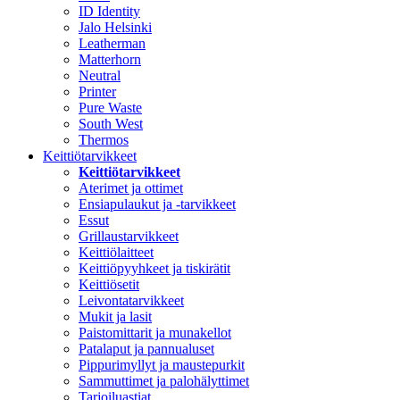
ID Identity
Jalo Helsinki
Leatherman
Matterhorn
Neutral
Printer
Pure Waste
South West
Thermos
Keittiötarvikkeet
Keittiötarvikkeet
Aterimet ja ottimet
Ensiapulaukut ja -tarvikkeet
Essut
Grillaustarvikkeet
Keittiölaitteet
Keittiöpyyhkeet ja tiskirätit
Keittiösetit
Leivontatarvikkeet
Mukit ja lasit
Paistomittarit ja munakellot
Patalaput ja pannualuset
Pippurimyllyt ja maustepurkit
Sammuttimet ja palohälyttimet
Tarjoiluastiat