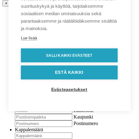
×
suorituskykyä ja käyttöä, tarjotaksemme
sosiaalisen median ominaisuuksia sekä
Comments
parantaaksemme ja räätälöidäksemme sisältöä
Kenttä on validointitarkoituksiin ja tulee jättää
ja mainoksia.
koskemattomaksi.
This field is hidden when viewing the form
Lue lisää
Nimi
Etunimi
SALLI KAIKKI EVÄSTEET
Sukunimi
Yritys
ESTÄ KAIKKI
Sähköposti
*
Evästeasetukset
Puhelin
Osoitetiedot
Lähiosoite
Kaupunki
Postinumero
Kappalemäärä