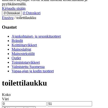
pyyhkäisemällä.
Kirjaudu sisään
0
Ostoskori
0
Ostoskori
Etusivu
/
toilettilaukku
Osastot
Ajankohtaiset- ja sesonkituotteet
Brändit
Keittiötarvikkeet
Mainoslahjat
Mainostekstiilit
Outlet
Toimistotarvikkeet
Valmistettu Suomessa
Vapaa-ajan ja kodin tuotteet
toilettilaukku
Koko
Väri