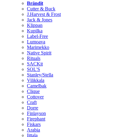
Brändit
Cutter & Buck
J.Harvest & Frost
Jack & Jones
Klippan
Kupilka
Label-Free
Lumoava
Marimekko
Native Spirit
Rituals
SACKit
SOL'S
Stanley/Stella
Vilikkala
Camelbak
Clique
Cottover
Craft
Dorre
Finlayson
Firephant
Fiskars
Arabia
Iittala