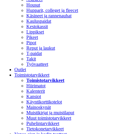
Housut
Hupparit, colleget ja fleecet
Käsineet ja rannenauhat
Kauluspaidat
Kestokassit
Lippikset
Pikeet
Pipot
Reput ja laukut
T-paidat
Takit
Työvaatteet
Outlet
Toimistotarvikkeet
Toimistotarvikkeet
Hiirimatot
Kalenterit
Kansiot
Käyntikorttikotelot
Mainoskynät
Muistikirjat ja muistilaput
Muut toimistotarvikkeet
Puhelintarvikkeet
Tietokonetarvikkeet