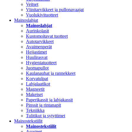
Veitset
Viinitarvikkeet ja pullonavaajat
Vuolukivituotteet
Mainoslahjat
Mainoslahjat
Aurinkolasit
Kustomoitavat tuotteet
Autotarvikkeet
Avaimenperät
Heijastimet
Huulirasvat
Hygieniatuotteet
Juomapullot
Kaulanauhat ja rannekkeet
Korvatulpat
Lahjalaatikot
Magneetit
Makeiset
Paperikassit ja lahjakassit
Pinssit ja rintanapit
Tekniikka
Tulitikut ja sytyttimet
Mainostekstiilit
Mainostekstiilit
Asusteet