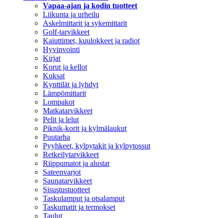
Vapaa-ajan ja kodin tuotteet
Liikunta ja urheilu
Askelmittarit ja sykemittarit
Golf-tarvikkeet
Kaiuttimet, kuulokkeet ja radiot
Hyvinvointi
Kirjat
Korut ja kellot
Kuksat
Kynttilät ja lyhdyt
Lämpömittarit
Lompakot
Matkatarvikkeet
Pelit ja lelut
Piknik-korit ja kylmälaukut
Puutarha
Pyyhkeet, kylpytakit ja kylpytossut
Retkeilytarvikkeet
Riippumatot ja alustat
Sateenvarjot
Saunatarvikkeet
Sisustustuotteet
Taskulamput ja otsalamput
Taskumatit ja termokset
Taulut