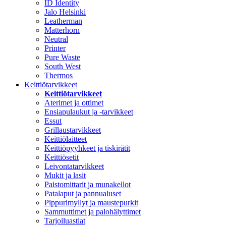
ID Identity
Jalo Helsinki
Leatherman
Matterhorn
Neutral
Printer
Pure Waste
South West
Thermos
Keittiötarvikkeet
Keittiötarvikkeet
Aterimet ja ottimet
Ensiapulaukut ja -tarvikkeet
Essut
Grillaustarvikkeet
Keittiölaitteet
Keittiöpyyhkeet ja tiskirätit
Keittiösetit
Leivontatarvikkeet
Mukit ja lasit
Paistomittarit ja munakellot
Patalaput ja pannualuset
Pippurimyllyt ja maustepurkit
Sammuttimet ja palohälyttimet
Tarjoiluastiat