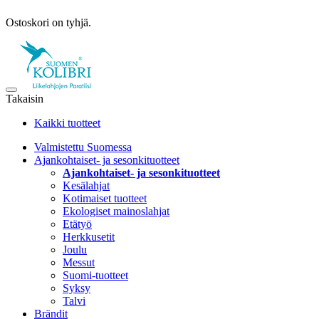
Ostoskori on tyhjä.
Takaisin
Kaikki tuotteet
Valmistettu Suomessa
Ajankohtaiset- ja sesonkituotteet
Ajankohtaiset- ja sesonkituotteet
Kesälahjat
Kotimaiset tuotteet
Ekologiset mainoslahjat
Etätyö
Herkkusetit
Joulu
Messut
Suomi-tuotteet
Syksy
Talvi
Brändit