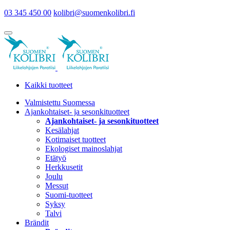
03 345 450 00
kolibri@suomenkolibri.fi
Kaikki tuotteet
Valmistettu Suomessa
Ajankohtaiset- ja sesonkituotteet
Ajankohtaiset- ja sesonkituotteet
Kesälahjat
Kotimaiset tuotteet
Ekologiset mainoslahjat
Etätyö
Herkkusetit
Joulu
Messut
Suomi-tuotteet
Syksy
Talvi
Brändit