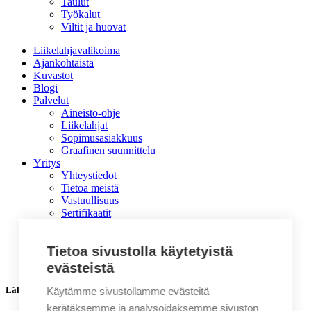
Taulut
Työkalut
Viltit ja huovat
Liikelahjavalikoima
Ajankohtaista
Kuvastot
Blogi
Palvelut
Aineisto-ohje
Liikelahjat
Sopimusasiakkuus
Graafinen suunnittelu
Yritys
Yhteystiedot
Tietoa meistä
Vastuullisuus
Sertifikaatit
Eettinen ohjeistus toimittajille
Asiakastarinat
Tietoa sivustolla käytetyistä
UKK
Lahjakortti
evästeistä
Lähetä tarjouspyyntö tuotteesta: Naima hamppu toilettilaukku
Käytämme sivustollamme evästeitä
kerätäksemme ja analysoidaksemme sivuston