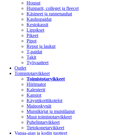
Housut
Hupparit, colleget ja fleecet
Käsineet ja rannenauhat
Kauluspaidat
Kestokassit
Lippikset
Pikeet
Pipot
Reput ja laukut
T-paidat
Takit
Työvaatteet
Outlet
Toimistotarvikkeet
Toimistotarvikkeet
Hiirimatot
Kalenterit
Kansiot
Käyntikorttikotelot
Mainoskynät
Muistikirjat ja muistilaput
Muut toimistotarvikkeet
Puhelintarvikkeet
Tietokonetarvikkeet
Vapaa-ajan ja kodin tuotteet