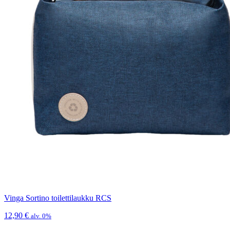
Vinga Sortino toilettilaukku RCS
12,90
€
alv. 0%