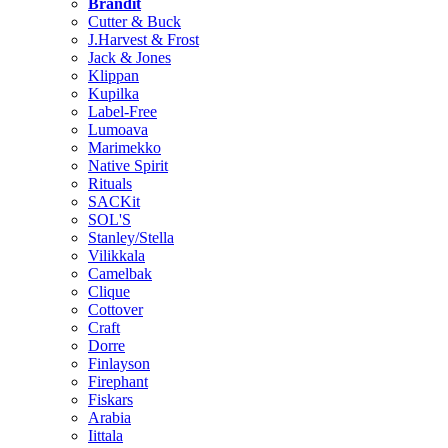
Brändit
Cutter & Buck
J.Harvest & Frost
Jack & Jones
Klippan
Kupilka
Label-Free
Lumoava
Marimekko
Native Spirit
Rituals
SACKit
SOL'S
Stanley/Stella
Vilikkala
Camelbak
Clique
Cottover
Craft
Dorre
Finlayson
Firephant
Fiskars
Arabia
Iittala